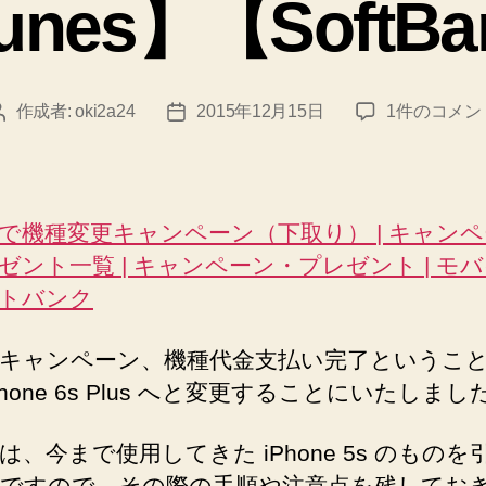
unes】【SoftB
問
題
を
iPhone
作成者:
oki2a24
2015年12月15日
1件のコメン
投
投
解
5s
稿
稿
決！”
か
者
日
ら
iPhone
で機種変更キャンペーン（下取り） | キャン
6s
ゼント一覧 | キャンペーン・プレゼント | モバ
Plus
へ
トバンク
す
べ
キャンペーン、機種代金支払い完了というこ
て
hone 6s Plus へと変更することにいたしまし
の
デ
ー
は、今まで使用してきた iPhone 5s のものを
タ
ですので、その際の手順や注意点を残してお