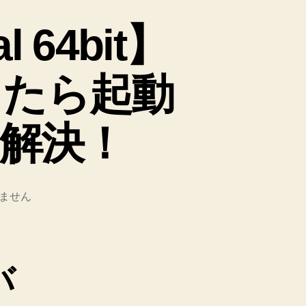
l 64bit】
トしたら起動
解決！
ません
バ