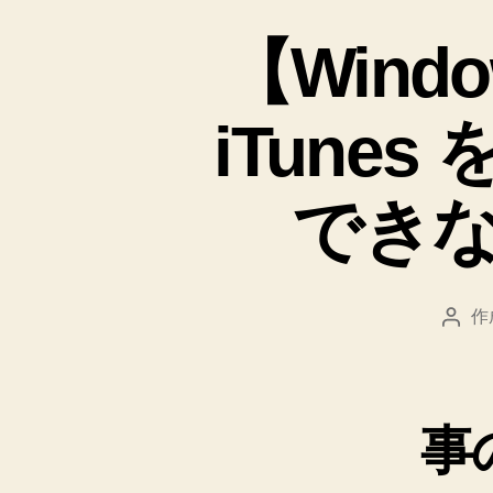
【Window
iTune
でき
作
投
稿
者
事