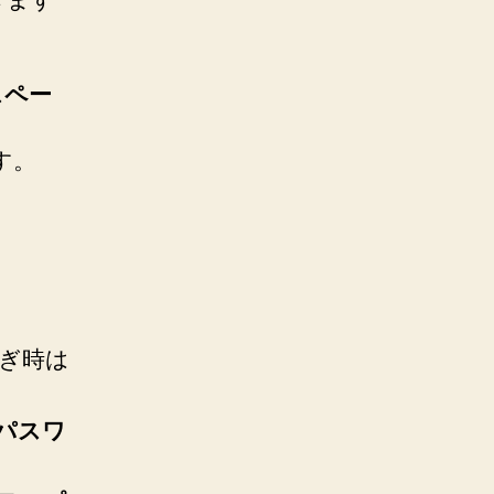
 スペー
す。
】
継ぎ時は
パスワ