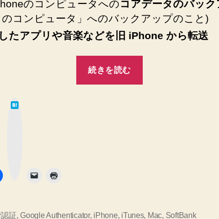
iPhoneのコンピュータへの
コアデータのバック
このコンピュータ」へのバックアップのこと)
したアプリや音楽などを旧 iPhone から転送
“iPhone
続きを読む
5s
か
は
ら
て
な
iPhone
ブ
ッ
ク
6s
マ
ー
Plus
ク
ボ
タ
へ
ン
す
べ
て
階認証
,
Google Authenticator
,
iPhone
,
iTunes
,
Mac
,
SoftBank