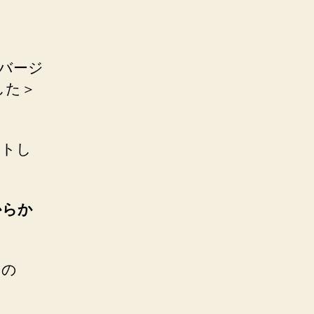
のバージ
した＞
デートし
からか
たの