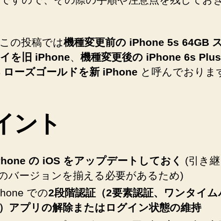
を
引
き
この投稿では
機種変更前の iPhone 5s 64GB
継
ぐ
を旧 iPhone
、
機種変更後の iPhone 6s Plus
手
B ローズゴールドを新 iPhone
と呼んでおりま
順
【iTunes】
【SoftBank
へ
イント
の
iPhone の iOS をアップデートしておく
(引き
S のバージョンを揃える必要があるため)
Phone での
2段階認証（2要素認証、ワンタイム
）アプリの解除またはログイン状態の維持