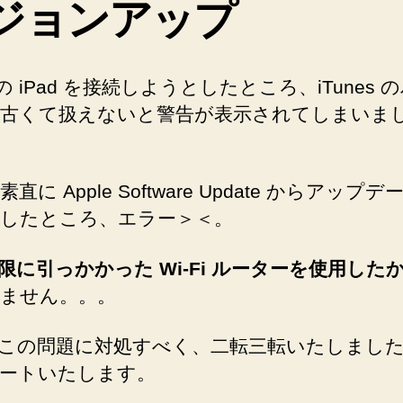
ジョンアップ
プ
デ
ー
ト
9 の iPad を接続しようとしたところ、iTunes 
し
古くて扱えないと警告が表示されてしまいま
た
ら
起
動
直に Apple Software Update からアップ
で
したところ、エラー＞＜。
き
な
く
限に引っかかった Wi-Fi ルーターを使用した
な
ません。。。
っ
た
この問題に対処すべく、二転三転いたしまし
問
ートいたします。
題
を