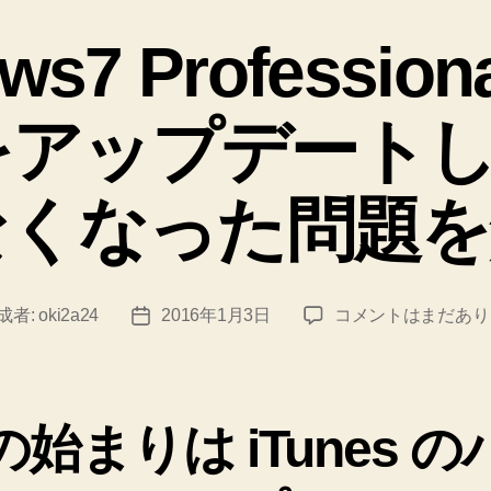
テ
ゴ
s7 Professiona
リ
ー
s をアップデー
なくなった問題を
【Windows7
成者:
oki2a24
2016年1月3日
コメントはまだあり
投
Professional
稿
64bit】
日
iTunes
を
の始まりは iTunes の
ア
ッ