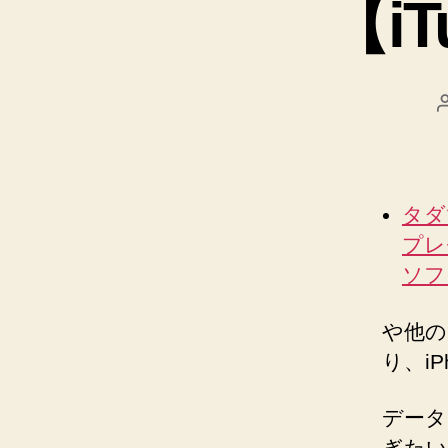
【iT
タダ
プレ
ソフ
や他の
り、iP
データ
ぎたい