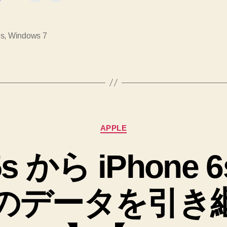
デ
ー
ト
es
,
Windows 7
し
た
ら
起
動
カ
で
APPLE
テ
き
ゴ
5s から iPhone 6
リ
な
ー
く
のデータを引き
な
っ
た