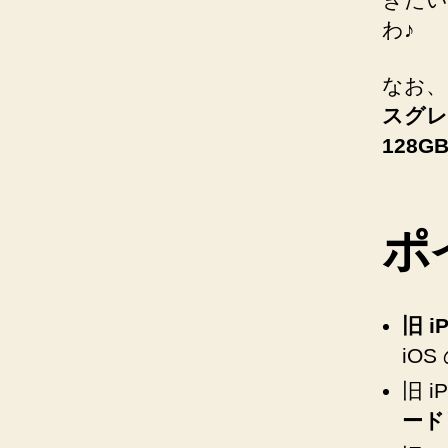
わ♪
なお、
スグレイ
128G
ポ
旧 
iO
旧 i
ード