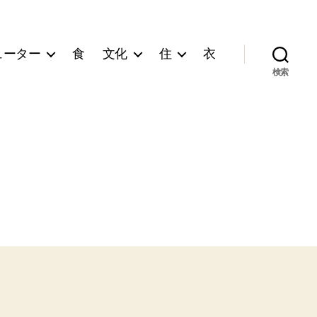
ューター
食
文化
住
衣
検索