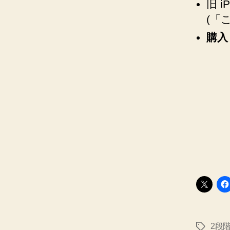
旧 
(「
購入
2段
タ