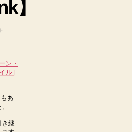
ank】
ト
ペーン・
イル |
ともあ
た。
引き継
きます