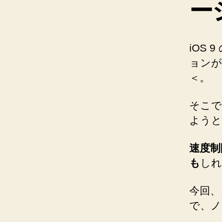
ー
iOS 
ョンが
＜。
そこで素
ようと
速度制
も
しれ
今回、
で、ノ