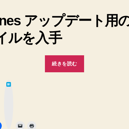
解
決！
Tunes アップデート用
へ
の
イルを入手
“【Windows7
続きを読む
Professional
64bit】
は
iTunes
て
な
を
ブ
ッ
ク
ア
マ
ー
ッ
ク
ボ
タ
プ
ン