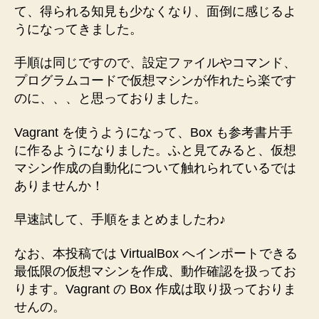
の
を
て、得られる知見も少なくなり、面倒に感じるよ
VirtualBox
楽
うになってきました。
仮
に
想
手順は同じですので、設定ファイルやコマンド、
す
マ
プログラムコードで仮想マシンが作れたら楽です
シ
る”
ン
のに、、、と思っておりました。
を
作
Vagrant を使うようになって、Box も参考書片手
成
に作るようになりました。ふと見てみると、仮想
す
マシン作成の自動化について触れられているでは
る
ありませんか！
手
順
早速試して、手順をまとめましたわ♪
へ
の
なお、本投稿では VirtualBox へインポートできる
最低限の仮想マシンを作成、動作確認を扱ってお
ります。Vagrant の Box 作成は取り扱っておりま
せんの。