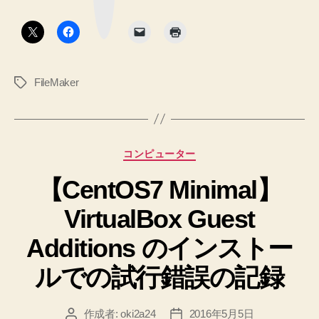
ク
た
ボ
タ
と
ン
き
に
FileMaker
タ
強
グ
制
的
に
カ
コンピューター
フ
テ
ォ
【CentOS7 Minimal】
ゴ
リ
ー
VirtualBox Guest
ー
カ
ス
Additions のインストー
を
ルでの試行錯誤の記録
外
す
作成者:
oki2a24
2016年5月5日
投
投
ス