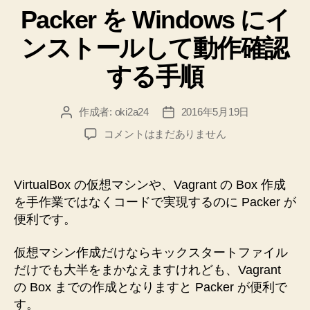
Packer を Windows にイ
ゴ
リ
ンストールして動作確認
ー
する手順
作成者:
oki2a24
2016年5月19日
投
投
稿
稿
Packer
コメントはまだありません
者
日
を
Windows
に
VirtualBox の仮想マシンや、Vagrant の Box 作成
イ
を手作業ではなくコードで実現するのに Packer が
ン
便利です。
ス
ト
仮想マシン作成だけならキックスタートファイル
ー
だけでも大半をまかなえますけれども、Vagrant
ル
し
の Box までの作成となりますと Packer が便利で
て
す。