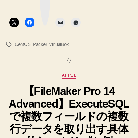
マ
仮
ー
ク
想
ボ
タ
マ
ン
シ
ン
CentOS
,
Packer
,
VirtualBox
タ
を
グ
作
成
す
カ
APPLE
る
テ
手
【FileMaker Pro 14
ゴ
リ
順”
Advanced】ExecuteSQL
ー
で複数フィールドの複数
行データを取り出す具体