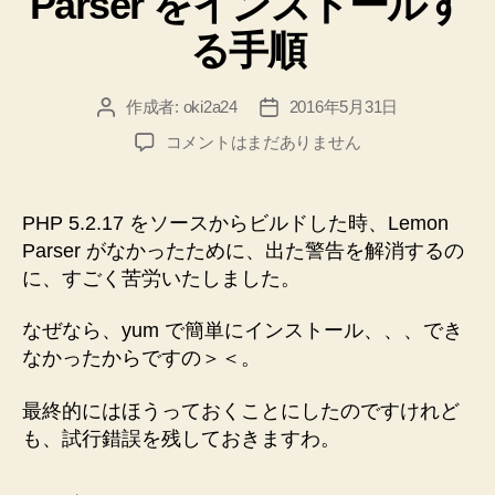
Parser をインストールす
る手順
作成者:
oki2a24
2016年5月31日
投
投
稿
稿
【苦
コメントはまだありません
者
日
労
し
た】
PHP 5.2.17 をソースからビルドした時、Lemon
【CentOS
Parser がなかったために、出た警告を解消するの
5
に、すごく苦労いたしました。
64bit】
PHP
なぜなら、yum で簡単にインストール、、、でき
5.2.17
なかったからですの＞＜。
を
ビ
ル
最終的にはほうっておくことにしたのですけれど
ド
も、試行錯誤を残しておきますわ。
す
る