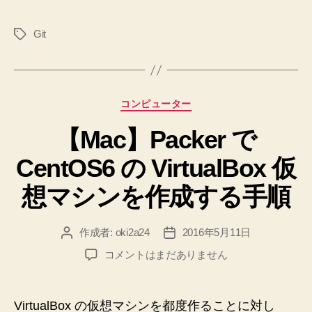
時
Git
タ
に
グ
毎
回
行
カ
コンピューター
う
テ
同
【Mac】Packer で
ゴ
リ
じ
CentOS6 の VirtualBox 仮
ー
作
業
想マシンを作成する手順
(設
定
作成者:
oki2a24
2016年5月11日
投
投
修
稿
稿
【Mac】
コメントはまだありません
正
者
日
Packer
な
で
CentOS6
ど)
VirtualBox の仮想マシンを都度作ることに対し