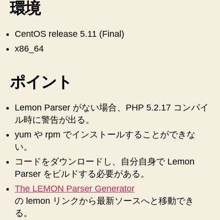
環境
た
め
に
CentOS release 5.11 (Final)
Lemon
x86_64
Parser
を
イ
ポイント
ン
ス
ト
Lemon Parser がない場合、PHP 5.2.17 コンパイ
ー
ル時に警告が出る。
ル
yum や rpm でインストールすることができな
す
る
い。
手
コードをダウンロードし、自分自身で Lemon
順
Parser をビルドする必要がある。
へ
The LEMON Parser Generator
の
の lemon リンクから最新ソースへと移動でき
る。