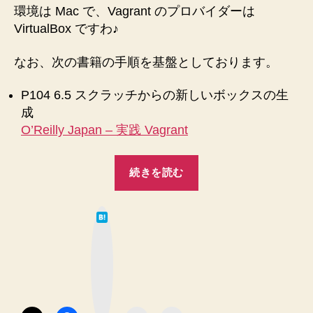
の
環境は Mac で、Vagrant のプロバイダーは
新
VirtualBox ですわ♪
し
い
なお、次の書籍の手順を基盤としております。
ボ
ッ
P104 6.5 スクラッチからの新しいボックスの生
ク
成
ス
O’Reilly Japan – 実践 Vagrant
の
生
“【Vagrant】
成
続きを読む
へ
【CentOS7
の
Minimal】
は
ス
て
な
ク
ブ
ッ
ラ
ク
マ
ッ
ー
ク
チ
ボ
タ