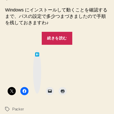
動
作
Windows にインストールして動くことを確認する
確
まで、パスの設定で多少つまづきましたので手順
認
を残しておきますわ♪
す
る
“Packer
手
続きを読む
を
順
へ
Windows
の
は
に
て
な
イ
ブ
ッ
ン
ク
マ
ス
ー
ク
ト
ボ
タ
ー
ン
ル
し
Packer
タ
て