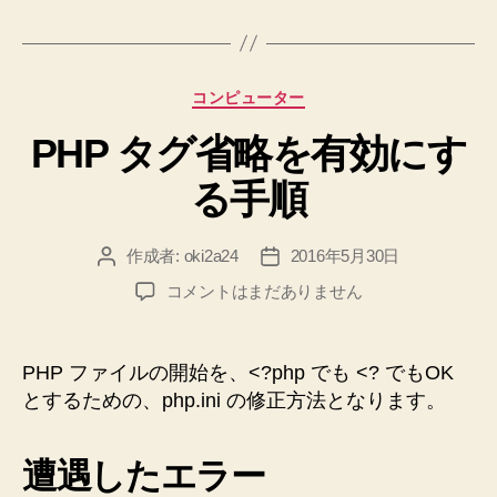
グ
ド
す
る
カ
コンピューター
た
テ
め
PHP タグ省略を有効にす
ゴ
リ
に
る手順
ー
Lemon
Parser
作成者:
oki2a24
2016年5月30日
投
投
を
稿
稿
イ
PHP
コメントはまだありません
者
日
タ
ン
グ
ス
省
PHP ファイルの開始を、<?php でも <? でもOK
ト
略
とするための、php.ini の修正方法となります。
ー
を
有
ル
効
遭遇したエラー
す
に