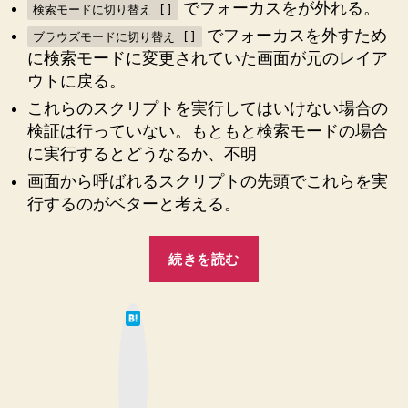
でフォーカスをが外れる。
検索モードに切り替え []
カ
でフォーカスを外すため
ブラウズモードに切り替え []
ス
に検索モードに変更されていた画面が元のレイア
を
外
ウトに戻る。
す
これらのスクリプトを実行してはいけない場合の
ス
検証は行っていない。もともと検索モードの場合
ク
に実行するとどうなるか、不明
リ
プ
画面から呼ばれるスクリプトの先頭でこれらを実
ト
行するのがベターと考える。
へ
の
“【FileMaker】
続きを読む
ボ
タ
は
ン
て
な
を
ブ
ッ
押
ク
マ
し
ー