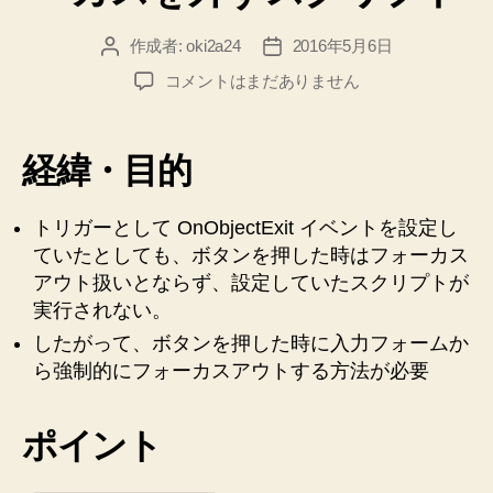
作成者:
oki2a24
2016年5月6日
投
投
稿
稿
【FileMaker】
コメントはまだありません
者
日
ボ
タ
ン
経緯・目的
を
押
し
トリガーとして OnObjectExit イベントを設定し
た
ていたとしても、ボタンを押した時はフォーカス
と
アウト扱いとならず、設定していたスクリプトが
き
実行されない。
に
したがって、ボタンを押した時に入力フォームか
強
ら強制的にフォーカスアウトする方法が必要
制
的
に
ポイント
フ
ォ
ー