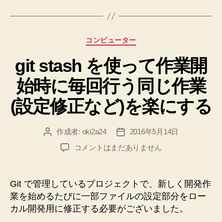
グ
動
作
確
カ
コンピューター
認
テ
す
git stash を使って作業開
ゴ
リ
る
始時に毎回行う同じ作業
ー
手
順”
(設定修正など)を楽にする
作成者:
oki2a24
2016年5月14日
投
投
稿
稿
git
コメントはまだありません
者
日
stash
を
使
Git で管理しているプロジェクトで、新しく開発作
っ
業を始めるたびに一部ファイルの設定部分をロー
て
カル開発用に修正する必要がございました。
作