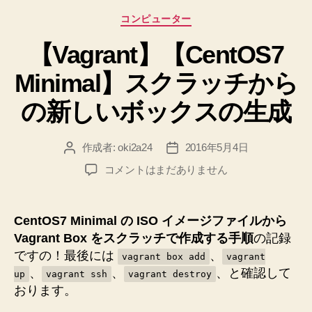
試
カ
コンピューター
行
テ
錯
【Vagrant】【CentOS7
ゴ
リ
誤
Minimal】スクラッチから
ー
の
記
の新しいボックスの生成
録”
作成者:
oki2a24
2016年5月4日
投
投
稿
稿
【Vagrant】
コメントはまだありません
者
日
【CentOS7
Minimal】
ス
CentOS7 Minimal の ISO イメージファイルから
ク
Vagrant Box をスクラッチで作成する手順
の記録
ラ
ですの！最後には
、
vagrant box add
vagrant
ッ
、
、
、と確認して
up
vagrant ssh
vagrant destroy
チ
おります。
か
ら