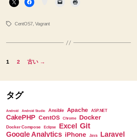
か
ン
ら
の
CentOS7
,
Vagrant
タ
新
グ
し
い
ボ
投
ッ
1
2
古い
→
ク
稿
ス
の
の
生
ペ
タグ
成”
ー
Apache
Ansible
ASP.NET
Android
Android Studio
CakePHP
Docker
CentOS
ジ
Chrome
Git
Excel
Docker Compose
Eclipse
送
Google Analytics
Laravel
iPhone
Java