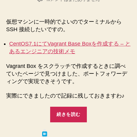
出
者
日
ポ
す
ー
ト
具
仮想マシンに一時的でよいのでターミナルから
フ
体
SSH 接続したいですの。
ォ
的
ワ
CentOS7.1にてVagrant Base Boxを作成する – と
な
ー
あるエンジニアの技術メモ
ス
デ
ィ
ク
Vagrant Box をスクラッチで作成するときに調べ
ン
リ
グ
ていたページで見つけました、ポートフォワーデ
プ
設
ィングで実現できそうです。
ト
定
と
例”
実際にできましたので記録に残しておきますわ♪
接
続
“【VirtualBox】
方
続きを読む
ポ
法
ー
へ
は
の
ト