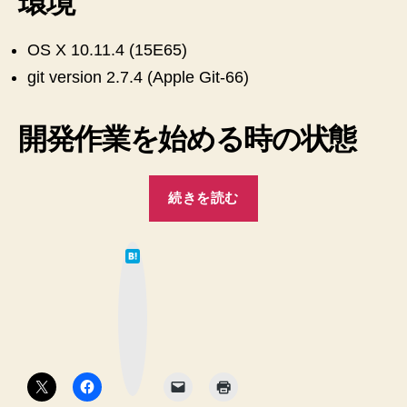
環境
に
す
OS X 10.11.4 (15E65)
る
へ
git version 2.7.4 (Apple Git-66)
の
開発作業を始める時の状態
“git
続きを読む
stash
を
は
使
て
な
っ
ブ
ッ
て
ク
マ
作
ー
ク
業
ボ
タ
開
ン
始