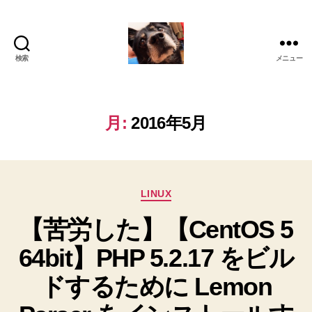
検索
メニュー
oki2a24
月:
2016年5月
カ
LINUX
テ
【苦労した】【CentOS 5
ゴ
リ
64bit】PHP 5.2.17 をビル
ー
ドするために Lemon