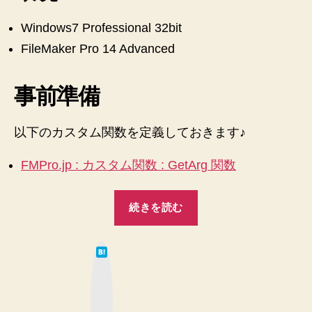
デ
Windows7 Professional 32bit
ー
タ
FileMaker Pro 14 Advanced
を
取
事前準備
り
出
す
以下のカスタム関数を定義しておきます♪
具
体
FMPro.jp : カスタム関数 : GetArg 関数
的
な
ス
“【FileMaker
続きを読む
ク
Pro
リ
14
プ
は
Advanced】
ト
て
な
ExecuteSQL
例
ブ
ッ
へ
で
ク
の
マ
複