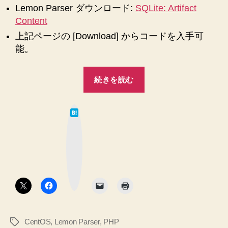
Lemon Parser ダウンロード:
SQLite: Artifact
Content
上記ページの [Download] からコードを入手可
能。
“【苦
続きを読む
労
し
は
た】
て
な
【CentOS
ブ
ッ
5
ク
マ
64bit】
ー
ク
PHP
ボ
タ
5.2.17
ン
を
ビ
CentOS
,
Lemon Parser
,
PHP
タ
ル