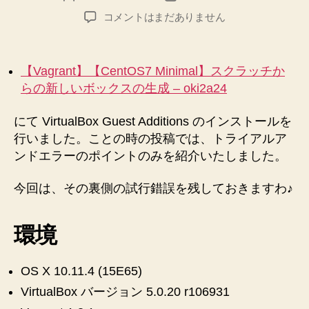
稿
稿
ク
【CentOS7
コメントはまだありません
者
日
Minimal】
リ
VirtualBox
プ
Guest
【Vagrant】【CentOS7 Minimal】スクラッチか
ト”
Additions
らの新しいボックスの生成 – oki2a24
の
イ
にて VirtualBox Guest Additions のインストールを
ン
行いました。ことの時の投稿では、トライアルア
ス
ト
ンドエラーのポイントのみを紹介いたしました。
ー
ル
今回は、その裏側の試行錯誤を残しておきますわ♪
で
の
環境
試
行
錯
OS X 10.11.4 (15E65)
誤
の
VirtualBox バージョン 5.0.20 r106931
記