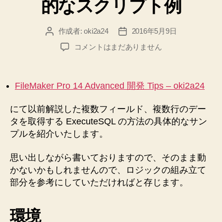
的なスクリプト例
作成者:
oki2a24
2016年5月9日
投
投
稿
稿
【FileMaker
コメントはまだありません
者
日
Pro
14
Advanced】
FileMaker Pro 14 Advanced 開発 Tips – oki2a24
ExecuteSQL
で
にて以前解説した複数フィールド、複数行のデー
複
タを取得する ExecuteSQL の方法の具体的なサン
数
プルを紹介いたします。
フ
ィ
ー
思い出しながら書いておりますので、そのまま動
ル
かないかもしれませんので、ロジックの組み立て
ド
部分を参考にしていただければと存じます。
の
複
数
環境
行