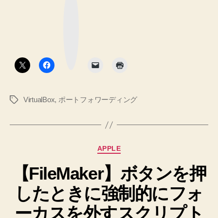
て
な
フ
ブ
ッ
ォ
ク
マ
ワ
ー
ク
ー
ボ
タ
デ
ン
ィ
ン
VirtualBox
,
ポートフォワーディング
タ
グ
グ
設
定
と
カ
APPLE
接
テ
続
【FileMaker】ボタンを押
ゴ
リ
方
したときに強制的にフォ
ー
法”
ーカスを外すスクリプト