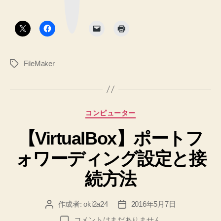
ー
ク
数
ボ
タ
フ
ン
ィ
ー
FileMaker
タ
ル
グ
ド
の
複
カ
コンピューター
数
テ
行
【VirtualBox】ポートフ
ゴ
リ
デ
ォワーディング設定と接
ー
ー
タ
続方法
を
取
作成者:
oki2a24
2016年5月7日
投
投
り
稿
稿
【VirtualBox】
コメントはまだありません