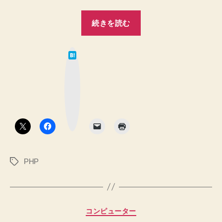
る
す
手
“PHP
る
続きを読む
手
順”
タ
順
グ
へ
は
省
て
の
な
略
ブ
ッ
を
ク
マ
有
ー
ク
効
ボ
タ
に
ン
す
る
PHP
タ
手
グ
順”
カ
コンピューター
テ