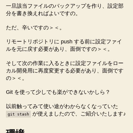
業
一旦該当ファイルのバックアップを作り、設定部
開
分を書き換えればよいですの。
始
時
に
ただ、辛いですの＞＜。
毎
回
リモートリポジトリに push する前に設定ファイ
行
ルを元に戻す必要があり、面倒ですの＞＜。
う
同
そして次の作業に入るときに設定ファイルをロー
じ
カル開発用に再度変更する必要があり、面倒です
作
の＞＜。
業
(設
Git を使って少しでも楽ができないかしら？
定
修
正
以前触ってみて使い途がわからなくなっていた
な
が使えましたので、ご紹介いたします♪
git stash
ど)
を
楽