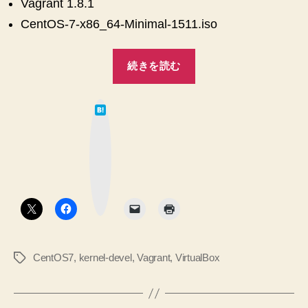
Vagrant 1.8.1
録
CentOS-7-x86_64-Minimal-1511.iso
へ
の
“【CentOS7
続きを読む
Minimal】
VirtualBox
は
Guest
て
な
Additions
ブ
ッ
の
ク
マ
イ
ー
ク
ン
ボ
タ
ス
ン
ト
ー
CentOS7
,
kernel-devel
,
Vagrant
,
VirtualBox
タ
ル
グ
で
の