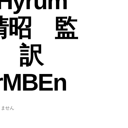
Hyrum
 靖昭 監
 訳
YrMBEn
りません