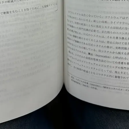
ア
エ
ン
ジ
ニ
ア
リ
ン
グ
―
持
続
可
能
な
プ
ロ
グ
ラ