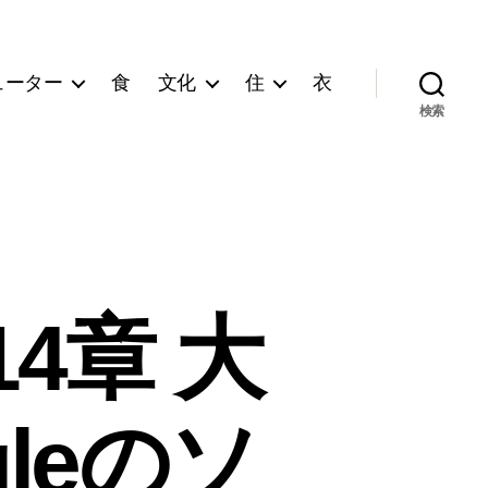
ューター
食
文化
住
衣
検索
4章 大
leのソ