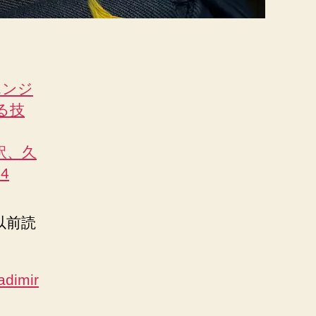
エンジ
る技
監訳、久
24
以前読
imir