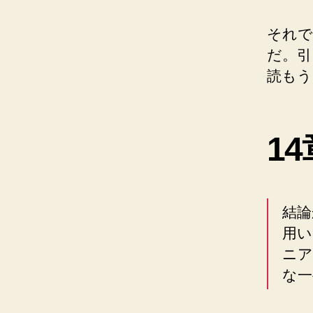
それで
だ。引
読もう
1
結論
用い
ニア
な一