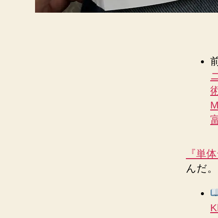
術
M
富
『単体テ
んだ。
K