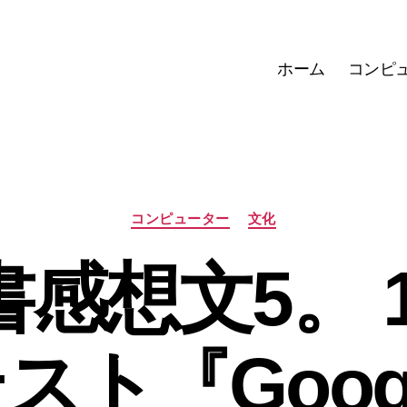
ホーム
コンピ
カ
コンピューター
文化
テ
ゴ
感想文5。 1
リ
ー
スト『Goog