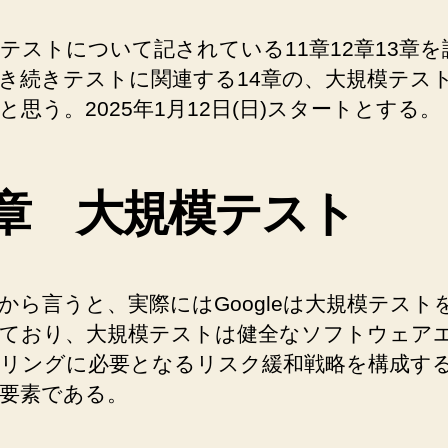
Manshreck、
Hyrum
テストについて記されている11章12章13章を
Wright
編、
き続きテストに関連する14章の、大規模テス
竹
と思う。2025年1月12日(日)スタートとする。
辺
靖
昭
監
4章 大規模テスト
訳、
久
富
木
から言うと、実際にはGoogleは大規模テスト
隆
ており、大規模テストは健全なソフトウェア
一
リングに必要となるリスク緩和戦略を構成す
訳
https://amzn.to/3Yr
要素である。
へ
の