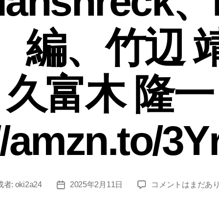
Manshreck、
ht 編、竹辺
、久富木 隆一
://amzn.to/3
成者:
oki2a24
2025年2月11日
コメントはまだあ
投
読
稿
書
日