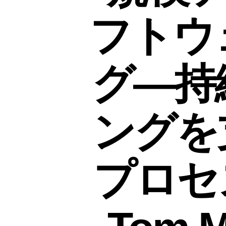
フトウ
グ―持
ングを
プロセス』