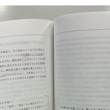
感
想
文
5。
14
章
大
規
模
テ
ス
ト
『Google
の
ソ
フ
ト
ウ
ェ