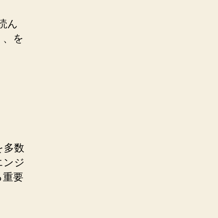
読ん
ト、を
を多数
エンジ
る重要
MBEn