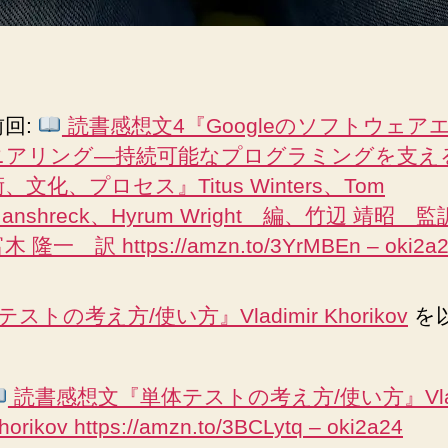
ミ
ン
グ
を
支
前回:
読書感想文4『Googleのソフトウェア
え
ニアリング―持続可能なプログラミングを支え
る
、文化、プロセス』Titus Winters、Tom
技
術、
anshreck、Hyrum Wright 編、竹辺 靖昭 
文
木 隆一 訳 https://amzn.to/3YrMBEn – oki2a
化、
プ
ロ
ストの考え方/使い方』Vladimir Khorikov
を
セ
ス』
Titus
読書感想文『単体テストの考え方/使い方』Vlad
Winters、
horikov https://amzn.to/3BCLytq – oki2a24
Tom