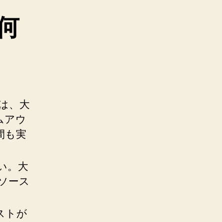
何
では、大
ムアウ
間も実
い。大
ソース
ストが