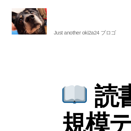
Just another oki2a24 ブロゴ
oki2a24
読書
規模テ