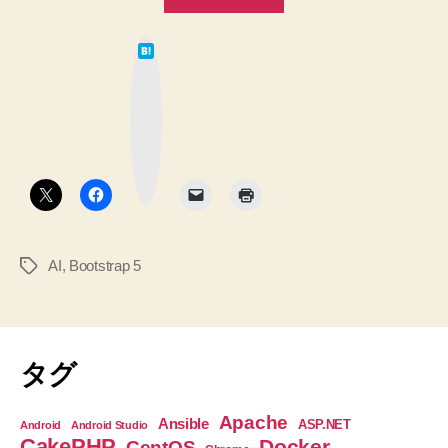
5
イ
だ
ン
は
け
て
HTML
な
を
ペ
ブ
ッ
使
ー
ク
マ
ジ
っ
ー
を
ク
て、
ボ
AI
タ
つ
ン
使
ま
い
な
り
が
AI
,
Bootstrap 5
タ
外
ら
グ
部
作
の
っ
た。
CSS
タグ
へ
を
の
読
Apache
Ansible
ASP.NET
Android
Android Studio
み
CakePHP
Docker
CentOS