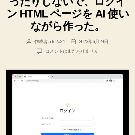
ったりしないで、ログイ
ン HTML ページを AI 使い
ながら作った。
作成者:
oki2a24
2023年6月24日
投
投
稿
稿
Bootstrap
コメントはまだありません
者
日
5
だ
け
を
使
っ
て、
つ
ま
り
外
部