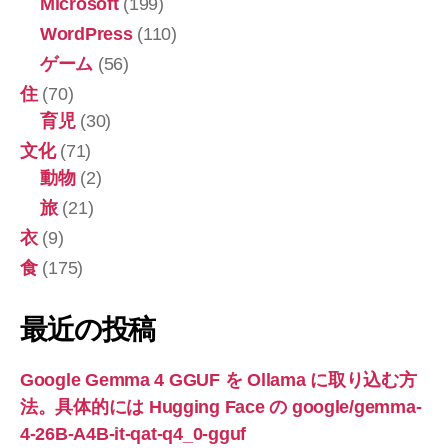
Microsoft
(199)
ン
WordPress
(110)
HTML
ゲーム
(56)
ペ
住
(70)
ー
育児
(30)
ジ
文化
(71)
を
動物
(2)
AI
旅
(21)
使
衣
(9)
い
な
食
(175)
が
ら
最近の投稿
作
っ
Google Gemma 4 GGUF を Ollama に取り込む方
た。”
法。具体的には Hugging Face の google/gemma-
4-26B-A4B-it-qat-q4_0-gguf