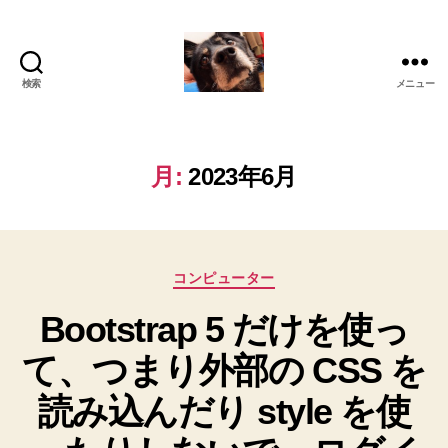
検索
メニュー
oki2a24
月:
2023年6月
カ
コンピューター
テ
Bootstrap 5 だけを使っ
ゴ
リ
て、つまり外部の CSS を
ー
読み込んだり style を使