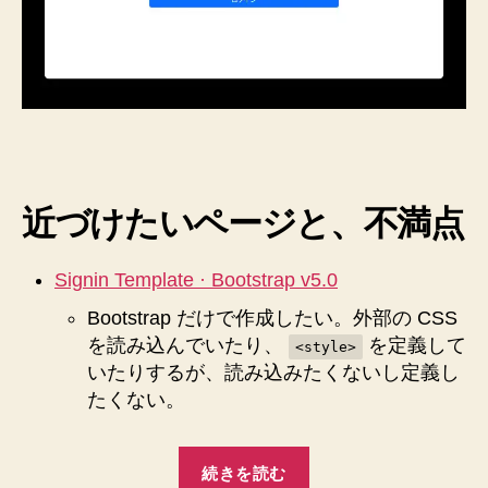
の
CSS
を
読
み
込
ん
だ
り
近づけたいページと、不満点
style
を
使
Signin Template · Bootstrap v5.0
っ
Bootstrap だけで作成したい。外部の CSS
た
り
を読み込んでいたり、
を定義して
<style>
し
いたりするが、読み込みたくないし定義し
な
たくない。
い
で、
“Bootstrap
ロ
続きを読む
グ