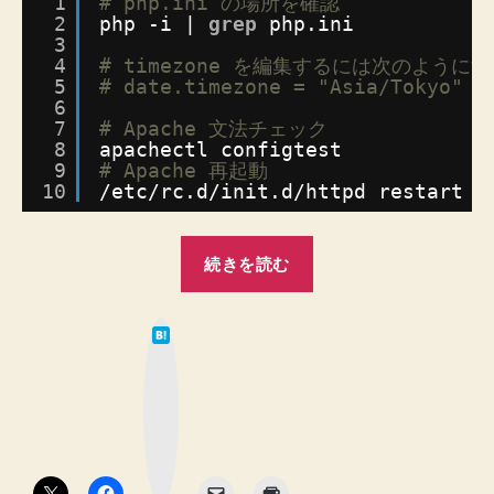
1
# php.ini の場所を確認
し
2
php -i | 
grep
php.ini
3
ま
4
# timezone を編集するには次のように
し
5
# date.timezone = "Asia/Tokyo"
た！
6
へ
7
# Apache 文法チェック
の
8
apachectl configtest
9
# Apache 再起動
10
/etc/rc
.d
/init
.d
/httpd
restart
“php.ini
続きを読む
の
タ
は
イ
て
な
ム
ブ
ッ
ゾ
ク
マ
ー
ー
ク
ン
ボ
タ
の
ン