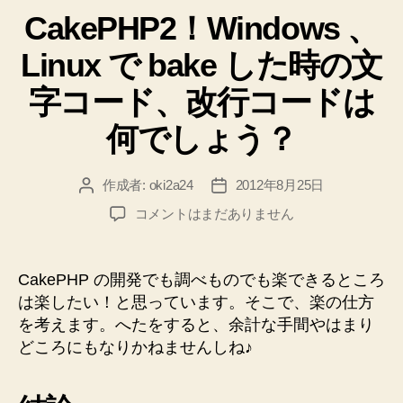
を
CakePHP2！Windows 、
ゴ
リ
作
Linux で bake した時の文
ー
り
ま
字コード、改行コードは
し
何でしょう？
た
♪
作成者:
oki2a24
2012年8月25日
投
投
暑
稿
稿
い！”
CakePHP2！
コメントはまだありません
者
日
Windows
、
Linux
CakePHP の開発でも調べものでも楽できるところ
で
は楽したい！と思っています。そこで、楽の仕方
bake
を考えます。へたをすると、余計な手間やはまり
し
どころにもなりかねませんしね♪
た
時
の