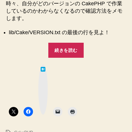
バ
ま
時々、自分がどのバージョンの CakePHP で作業
ー
し
しているのかわからなくなるので確認方法をメモ
ジ
た！”
します。
ョ
ン
lib/Cake/VERSION.txt の最後の行を見よ！
確
認
“CakePHP2
方
続きを読む
法
で
を
の
メ
は
バ
て
モ
な
ー
し
ブ
ッ
て
ジ
ク
マ
お
ョ
ー
き
ク
ン
ボ
ま
タ
確
ン
す！
認
へ
の
方