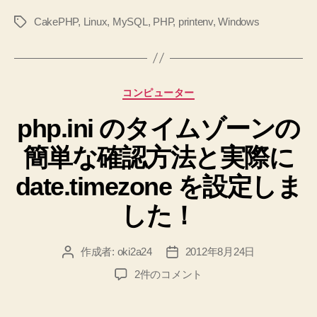
文
CakePHP
,
Linux
,
MySQL
,
PHP
,
printenv
,
Windows
タ
字
グ
コ
ー
ド、
カ
コンピューター
改
テ
行
php.ini のタイムゾーンの
ゴ
リ
コ
簡単な確認方法と実際に
ー
ー
ド
date.timezone を設定しま
は
した！
何
で
作成者:
oki2a24
2012年8月24日
投
投
し
稿
稿
ょ
php.ini
2件のコメント
者
日
の
う？”
タ