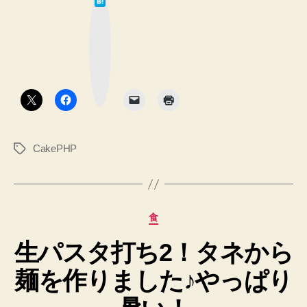
は
ー
て
な
ブ
ブ
ッ
ル
ク
マ
の
ー
ク
カ
ボ
タ
ラ
ン
ム
（列）
CakePHP
タ
は
グ
小
文
字
カ
食
に
テ
す
生パスタ打ち2！タネから
ゴ
リ
る
麺を作りました♪やっぱり
ー
と
よ