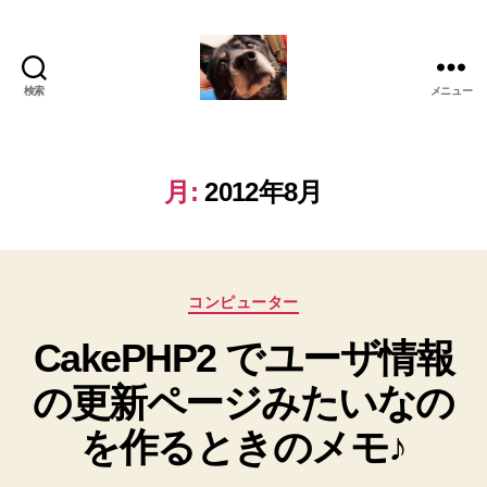
検索
メニュー
oki2a24
月:
2012年8月
カ
コンピューター
テ
CakePHP2 でユーザ情報
ゴ
リ
の更新ページみたいなの
ー
を作るときのメモ♪