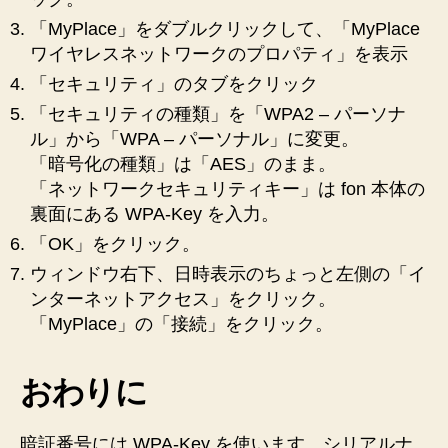
を
「MyPlace」をダブルクリックして、「MyPlace
解
ワイヤレスネットワークのプロパティ」を表示
決
し
「セキュリティ」のタブをクリック
ま
「セキュリティの種類」を「WPA2 – パーソナ
し
ル」から「WPA – パーソナル」に変更。
た！
「暗号化の種類」は「AES」のまま。
へ
「ネットワークセキュリティキー」は fon 本体の
の
裏面にある WPA-Key を入力。
「OK」をクリック。
ウィンドウ右下、日時表示のちょっと左側の「イ
ンターネットアクセス」をクリック。
「MyPlace」の「接続」をクリック。
おわりに
暗証番号には WPA-Key を使います。シリアルナ