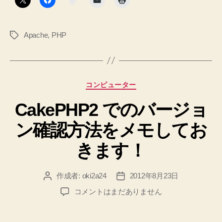
簡
単
Apache
,
PHP
タ
な
グ
確
認
方
カ
コンピューター
法
テ
と
CakePHP2 でのバージョ
ゴ
リ
実
ン確認方法をメモしてお
ー
際
に
きます！
date.timezone
を
作成者:
oki2a24
2012年8月23日
投
投
設
稿
稿
CakePHP2
コメントはまだありません
定
者
日
で
し
の