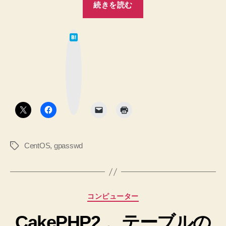
ユ
続きを読む
以
ー
外
ザ
は
を
で
て
追
な
も
ブ
加
ッ
フ
ク
し
マ
ァ
た
ー
ク
の
イ
ボ
タ
に
ル
ン
で
を
き
編
な
CentOS
,
gpasswd
タ
集
い
グ
っ！
で
へ
き
の
る
カ
コンピューター
よ
テ
う
CakePHP2 。テーブルの
ゴ