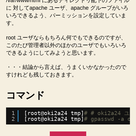
/var/www/html にあるディレクトリ配下のファイル
も
に 対してapache ユーザ、apache グループがいろ
フ
いろできるよう、パーミッションを設定していま
ァ
す。
イ
ル
root ユーザならもちろん何でもできるのですが、
を
編
このたび管理者以外のほかのユーザでもいろいろ
集
できるようにしてみようと思います。
で
き
・・・結論から言えば、うまくいかなかったので
る
すけれども残しておきます。
よ
う
に
コマンド
apache
グ
ル
1
[root@oki2a24 tmp]
# # oki2a24 
ー
2
[root@oki2a24 tmp]
# gpasswd -a ok
プ
に
“root