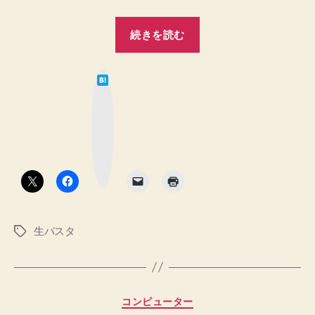
“生
続きを読む
パ
ス
は
タ
て
な
打
ブ
ッ
ち
ク
マ
1！
ー
ク
高
ボ
タ
温
ン
多
湿
生パスタ
タ
の
グ
中
で
タ
カ
コンピューター
ネ
テ