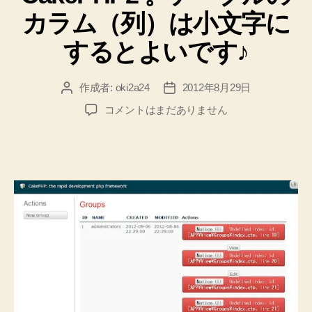
リ
に
カラム（列）は小文字に
ー
apache
グ
するとよいです♪
ル
ー
作成者:
oki2a24
2012年8月29日
投
投
プ
稿
稿
CakePHP2
コメントはまだありません
に
者
日
。
ユ
テ
ー
ー
ブ
ザ
ル
を
の
追
カ
加
ラ
ム
し
（列）
た
は
の
小
に
文