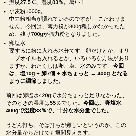
1！
温度27.5℃、湿度83％。暑い！
高
小麦粉1000g。
温
中力粉相当が慣れているのですが、 こだわりま
多
せん。今回は、薄力粉が300g程しかなかったた
湿
め、残り700gが強力粉となりました。
の
中
卵塩水
で
要するに粉に入れる水分です。卵だけとか、オリ
タ
ーブオイルも入れるとか、いろいろな方法があり
ネ
ますが、わたくしは卵、塩、水のみです。
今回
を
は、塩10g + 卵7個 + 水ちょっと → 400g となる
作
ように調節しました。
り
ま
し
前回は卵塩水420gで水分ちょっと足りなかった、
た
そのときの湿度は55％でした。
今回は、卵塩水
♪
400gで湿度83％で、十分な水分量でした。
暑
い！
うどん打ち、そば打ちが難しいというのが、この
へ
水分量からだけでも垣間見えます。
の