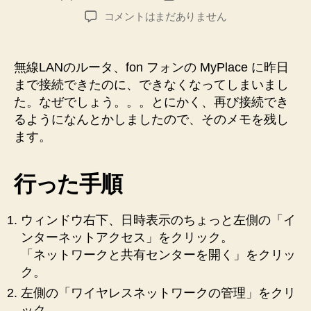
稿
稿
fon
コメントはまだありません
者
日
の
MyPlace
に
無線LANのルータ、fon フォンの MyPlace に昨日
PC
まで接続できたのに、できなくなってしまいまし
か
た。なぜでしょう。。。とにかく、再び接続でき
ら
るようになんとかしましたので、そのメモを残し
突
ます。
然
接
続
行った手順
で
き
な
ウィンドウ右下、日時表示のちょっと左側の「イ
く
ンターネットアクセス」をクリック。
な
「ネットワークと共有センターを開く」をクリッ
っ
ク。
た
問
左側の「ワイヤレスネットワークの管理」をクリ
題
ック。