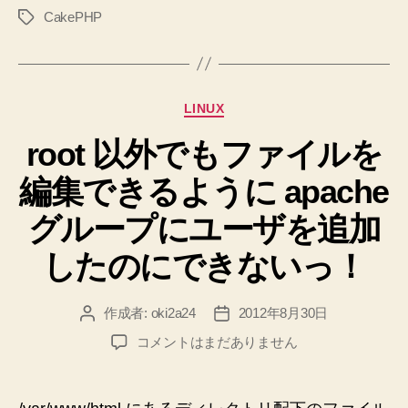
CakePHP
タ
ー
グ
ジ
み
た
カ
LINUX
い
テ
な
root 以外でもファイルを
ゴ
リ
の
編集できるように apache
ー
を
作
グループにユーザを追加
る
したのにできないっ！
と
き
作成者:
oki2a24
2012年8月30日
投
投
の
稿
稿
メ
root
コメントはまだありません
者
日
以
モ
外
♪”
で