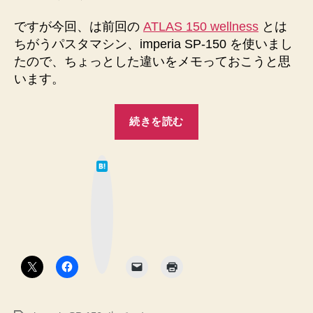
た
♪
ですが今回、は前回の
ATLAS 150 wellness
とは
や
ちがうパスタマシン、imperia SP-150 を使いまし
っ
たので、ちょっとした違いをメモっておこうと思
ぱ
います。
り
暑
“生
い！
続きを読む
へ
パ
の
ス
は
タ
て
な
打
ブ
ッ
ち
ク
マ
2！
ー
ク
タ
ボ
タ
ネ
ン
か
ら