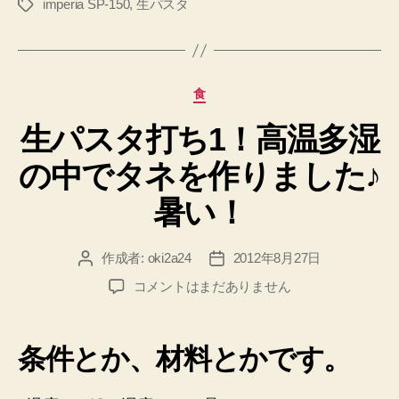
imperia SP-150
,
生パスタ
タ
麺
グ
を
作
り
カ
食
ま
テ
し
生パスタ打ち1！高温多湿
ゴ
リ
た
の中でタネを作りました♪
ー
♪
や
暑い！
っ
ぱ
作成者:
oki2a24
2012年8月27日
投
投
り
稿
稿
生
コメントはまだありません
暑
者
日
パ
い！”
ス
タ
条件とか、材料とかです。
打
ち