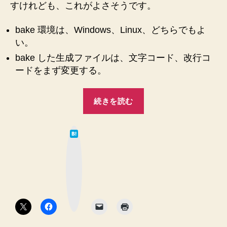
すけれども、これがよさそうです。
bake 環境は、Windows、Linux、どちらでもよ
い。
bake した生成ファイルは、文字コード、改行コ
ードをまず変更する。
“CakePHP2！
続きを読む
Windows
、
は
Linux
て
な
で
ブ
ッ
bake
ク
マ
し
ー
ク
た
ボ
タ
時
ン
の