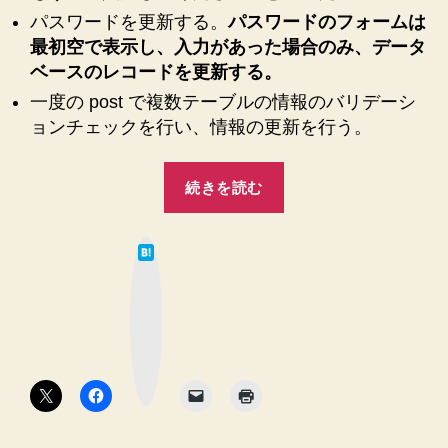
作
パスワードを更新する。
パスワードのフォームは
る
最初空で表示し、入力があった場合のみ、データ
と
ベースのレコードを更新する。
き
一度の post で複数テーブルの情報のバリデーシ
の
ョンチェックを行い、情報の更新を行う。
メ
モ
♪
“CakePHP2
続きを読む
へ
で
の
ユ
は
ー
て
な
ザ
ブ
ッ
情
ク
マ
報
ー
ク
の
ボ
タ
更
ン
新
ペ