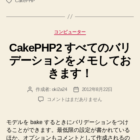
CakePHP
タ
法
グ
を
メ
モ
カ
コンピューター
し
テ
て
CakePHP2 すべてのバリ
ゴ
リ
お
デーションをメモしてお
ー
き
ま
きます！
す！”
作成者:
oki2a24
2012年8月22日
投
投
稿
稿
CakePHP2
コメントはまだありません
者
日
す
べ
て
モデルを bake するときにバリデーションをつけ
の
ることができます。最低限の設定が書かれている
バ
ほか、オプションもコメントとして作成されるの