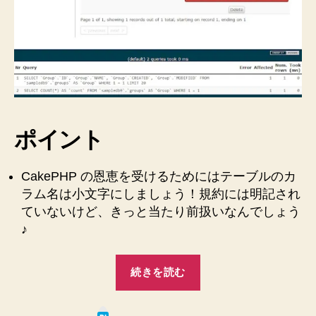
字
で
に
き
す
な
る
い
と
っ！”
よ
い
で
ポイント
す
♪
へ
CakePHP の恩恵を受けるためにはテーブルのカ
の
ラム名は小文字にしましょう！規約には明記され
ていないけど、きっと当たり前扱いなんでしょう
♪
“CakePHP2
続きを読む
。
テ