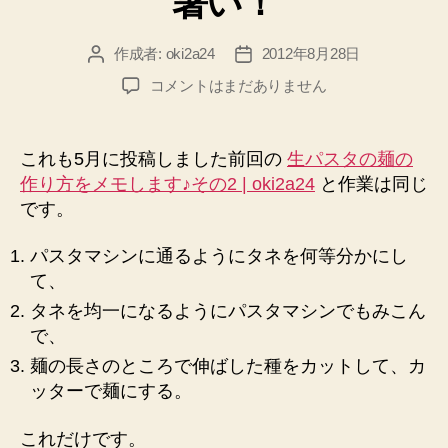
暑い！
い
で
作成者:
oki2a24
2012年8月28日
投
投
す
稿
稿
生
コメントはまだありません
♪”
者
日
パ
ス
タ
これも5月に投稿しました前回の
生パスタの麺の
打
作り方をメモします♪その2 | oki2a24
と作業は同じ
ち
です。
2！
タ
パスタマシンに通るようにタネを何等分かにし
ネ
て、
か
ら
タネを均一になるようにパスタマシンでもみこん
麺
で、
を
麺の長さのところで伸ばした種をカットして、カ
作
ッターで麺にする。
り
ま
し
これだけです。