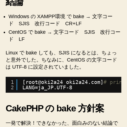
結論
文
字
コ
Windows の XAMPP環境 で bake → 文字コー
ー
ド SJIS 改行コード CR+LF
ド、
CentOS で bake → 文字コード SJIS 改行コー
改
ド LF
行
コ
Linux で bake しても、SJIS になるとは、ちょっ
ー
ド
と意外でした。ちなみに、CentOS の文字コード
は
は UTF-8 に設定されていました。
何
で
1
[root@oki2a24 oki2a24.com]
# print
し
2
LANG=ja_JP.UTF-8
ょ
う？
へ
CakePHP の bake 方針案
の
一発で解決！できなかった、面白みのない結論で