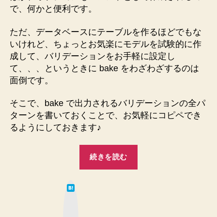
リ
で、何かと便利です。
デ
ー
ただ、データベースにテーブルを作るほどでもな
シ
ョ
いけれど、ちょっとお気楽にモデルを試験的に作
ン
成して、バリデーションをお手軽に設定し
を
て、、、というときに bake をわざわざするのは
メ
面倒です。
モ
し
そこで、bake で出力されるバリデーションの全パ
て
ターンを書いておくことで、お気軽にコピペでき
お
るようにしておきます♪
き
ま
す！
“CakePHP2
続きを読む
へ
す
の
べ
は
て
て
な
の
ブ
ッ
バ