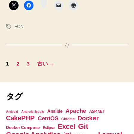
タ
ン
FON
タ
グ
投
1
2
3
古い
→
稿
の
ペ
タグ
ー
Apache
Ansible
ASP.NET
Android
Android Studio
CakePHP
Docker
CentOS
ジ
Chrome
Git
Excel
Docker Compose
Eclipse
送