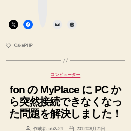
ク
マ
リ
ー
ク
デ
ボ
タ
ー
ン
シ
ョ
CakePHP
タ
ン
グ
を
メ
モ
カ
コンピューター
し
テ
て
fon の MyPlace に PC か
ゴ
リ
お
ら突然接続できなくなっ
ー
き
ま
た問題を解決しました！
す！”
作成者:
oki2a24
2012年8月21日
投
投