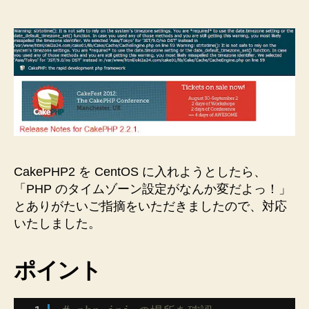
イ
ム
ゾ
ー
ン
の
簡
単
な
確
認
方
CakePHP2 を CentOS に入れようとしたら、
法
「PHP のタイムゾーン設定がなんか変だよっ！」
と
とありがたいご指摘をいただきましたので、対応
実
いたしました。
際
に
date.timezone
ポイント
を
設
定