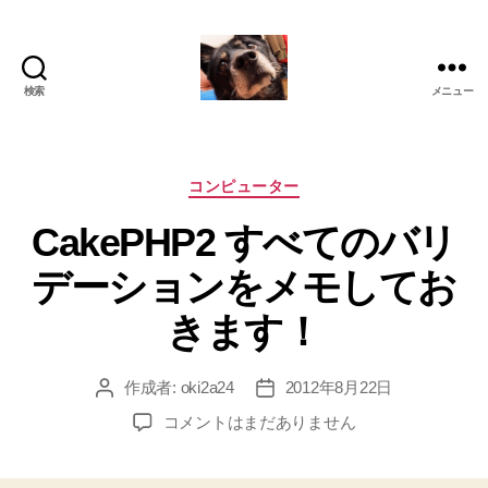
検索
メニュー
oki2a24
カ
コンピューター
テ
CakePHP2 すべてのバリ
ゴ
リ
デーションをメモしてお
ー
きます！
作成者:
oki2a24
2012年8月22日
投
投
稿
稿
CakePHP2
コメントはまだありません
者
日
す
べ