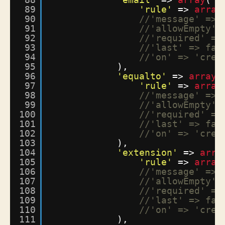
89
'rule'
=> 
array
90
//'message' => 
91
//'allowEmpty' 
92
//'required' =>
93
//'last' => fal
94
//'on' => 'crea
95
),
96
'equalto'
=> 
array
(
97
'rule'
=> 
array
98
//'message' => 
99
//'allowEmpty' 
100
//'required' =>
101
//'last' => fal
102
//'on' => 'crea
103
),
104
'extension'
=> 
arra
105
'rule'
=> 
array
106
//'message' => 
107
//'allowEmpty' 
108
//'required' =>
109
//'last' => fal
110
//'on' => 'crea
111
),