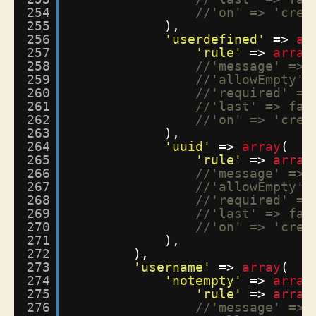
254
//'on' => 'crea
255
),
256
'userdefined'
=> 
ar
257
'rule'
=> 
array
258
//'message' => 
259
//'allowEmpty' 
260
//'required' =>
261
//'last' => fal
262
//'on' => 'crea
263
),
264
'uuid'
=> 
array
(
265
'rule'
=> 
array
266
//'message' => 
267
//'allowEmpty' 
268
//'required' =>
269
//'last' => fal
270
//'on' => 'crea
271
),
272
),
273
'username'
=> 
array
(
274
'notempty'
=> 
array
275
'rule'
=> 
array
276
//'message' => 