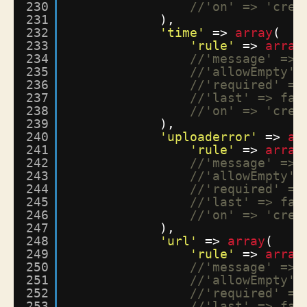
230
//'on' => 'crea
231
),
232
'time'
=> 
array
(
233
'rule'
=> 
array
234
//'message' => 
235
//'allowEmpty' 
236
//'required' =>
237
//'last' => fal
238
//'on' => 'crea
239
),
240
'uploaderror'
=> 
ar
241
'rule'
=> 
array
242
//'message' => 
243
//'allowEmpty' 
244
//'required' =>
245
//'last' => fal
246
//'on' => 'crea
247
),
248
'url'
=> 
array
(
249
'rule'
=> 
array
250
//'message' => 
251
//'allowEmpty' 
252
//'required' =>
253
//'last' => fal