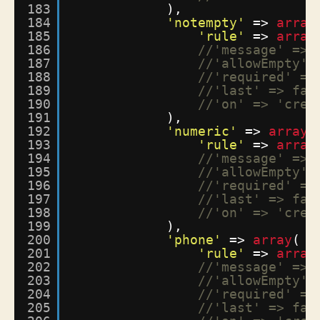
183
),
184
'notempty'
=> 
array
185
'rule'
=> 
array
186
//'message' => 
187
//'allowEmpty' 
188
//'required' =>
189
//'last' => fal
190
//'on' => 'crea
191
),
192
'numeric'
=> 
array
(
193
'rule'
=> 
array
194
//'message' => 
195
//'allowEmpty' 
196
//'required' =>
197
//'last' => fal
198
//'on' => 'crea
199
),
200
'phone'
=> 
array
(
201
'rule'
=> 
array
202
//'message' => 
203
//'allowEmpty' 
204
//'required' =>
205
//'last' => fal