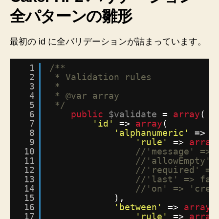
全パターンの雛形
最初の id に全バリデーションが詰まっています。
1
/**
2
* Validation rules
3
*
4
* @var array
5
*/
6
public
$validate
= 
array
(
7
'id'
=> 
array
(
8
'alphanumeric'
=> 
a
9
'rule'
=> 
array
10
//'message' => 
11
//'allowEmpty' 
12
//'required' =>
13
//'last' => fal
14
//'on' => 'crea
15
),
16
'between'
=> 
array
(
17
'rule'
=> 
array