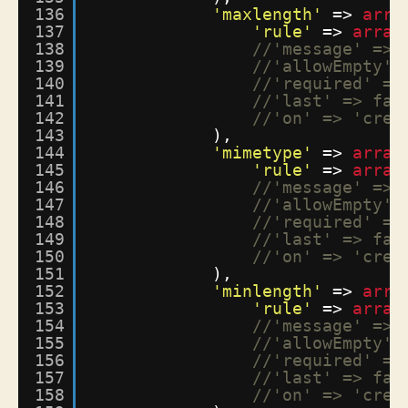
136
'maxlength'
=> 
arra
137
'rule'
=> 
array
138
//'message' => 
139
//'allowEmpty' 
140
//'required' =>
141
//'last' => fal
142
//'on' => 'crea
143
),
144
'mimetype'
=> 
array
145
'rule'
=> 
array
146
//'message' => 
147
//'allowEmpty' 
148
//'required' =>
149
//'last' => fal
150
//'on' => 'crea
151
),
152
'minlength'
=> 
arra
153
'rule'
=> 
array
154
//'message' => 
155
//'allowEmpty' 
156
//'required' =>
157
//'last' => fal
158
//'on' => 'crea