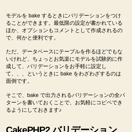
て
の
バ
モデルを bake するときにバリデーションをつけ
リ
ることができます。最低限の設定が書かれている
デ
ほか、オプションもコメントとして作成されるの
ー
で、何かと便利です。
シ
ョ
ただ、データベースにテーブルを作るほどでもな
ン
いけれど、ちょっとお気楽にモデルを試験的に作
を
成して、バリデーションをお手軽に設定し
メ
モ
て、、、というときに bake をわざわざするのは
し
面倒です。
て
お
そこで、bake で出力されるバリデーションの全パ
き
ターンを書いておくことで、お気軽にコピペでき
ま
るようにしておきます♪
す！
へ
の
CakePHP2 バリデーション