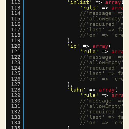
112
'inlist'
=> 
array
(
113
'rule'
=> 
array
114
//'message' => 
115
//'allowEmpty' 
116
//'required' =>
117
//'last' => fal
118
//'on' => 'crea
119
),
120
'ip'
=> 
array
(
121
'rule'
=> 
array
122
//'message' => 
123
//'allowEmpty' 
124
//'required' =>
125
//'last' => fal
126
//'on' => 'crea
127
),
128
'luhn'
=> 
array
(
129
'rule'
=> 
array
130
//'message' => 
131
//'allowEmpty' 
132
//'required' =>
133
//'last' => fal
134
//'on' => 'crea
135
),