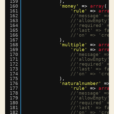
159
),
160
'money'
=> 
array
(
161
'rule'
=> 
array
162
//'message' => 
163
//'allowEmpty' 
164
//'required' =>
165
//'last' => fal
166
//'on' => 'crea
167
),
168
'multiple'
=> 
array
169
'rule'
=> 
array
170
//'message' => 
171
//'allowEmpty' 
172
//'required' =>
173
//'last' => fal
174
//'on' => 'crea
175
),
176
'naturalnumber'
=> 
177
'rule'
=> 
array
178
//'message' => 
179
//'allowEmpty' 
180
//'required' =>
181
//'last' => fal
182
//'on' => 'crea