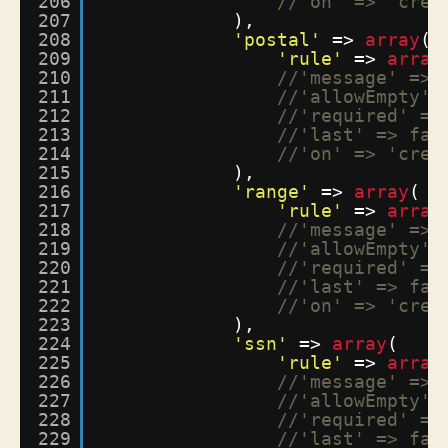
206
//'on' => 'crea
207
),
208
'postal'
=> 
array
(
209
'rule'
=> 
array
210
//'message' => 
211
//'allowEmpty' 
212
//'required' =>
213
//'last' => fal
214
//'on' => 'crea
215
),
216
'range'
=> 
array
(
217
'rule'
=> 
array
218
//'message' => 
219
//'allowEmpty' 
220
//'required' =>
221
//'last' => fal
222
//'on' => 'crea
223
),
224
'ssn'
=> 
array
(
225
'rule'
=> 
array
226
//'message' => 
227
//'allowEmpty' 
228
//'required' =>
229
//'last' => fal