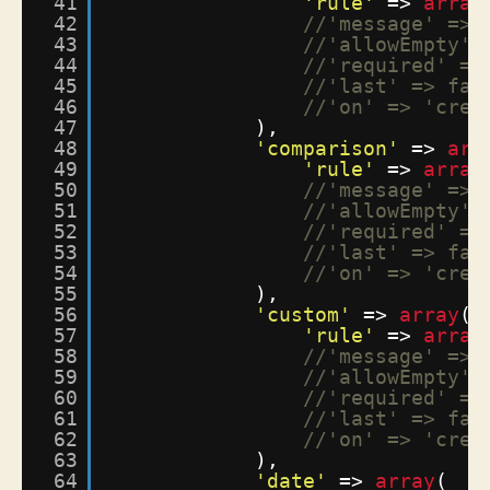
41
'rule'
=> 
array
42
//'message' => 
43
//'allowEmpty' 
44
//'required' =>
45
//'last' => fal
46
//'on' => 'crea
47
),
48
'comparison'
=> 
arr
49
'rule'
=> 
array
50
//'message' => 
51
//'allowEmpty' 
52
//'required' =>
53
//'last' => fal
54
//'on' => 'crea
55
),
56
'custom'
=> 
array
(
57
'rule'
=> 
array
58
//'message' => 
59
//'allowEmpty' 
60
//'required' =>
61
//'last' => fal
62
//'on' => 'crea
63
),
64
'date'
=> 
array
(