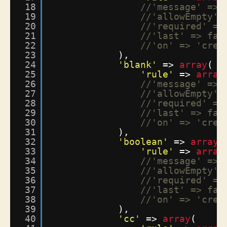
18
//'message' => 
19
//'allowEmpty' 
20
//'required' =>
21
//'last' => fal
22
//'on' => 'crea
23
),
24
'blank'
=> 
array
(
25
'rule'
=> 
array
26
//'message' => 
27
//'allowEmpty' 
28
//'required' =>
29
//'last' => fal
30
//'on' => 'crea
31
),
32
'boolean'
=> 
array
(
33
'rule'
=> 
array
34
//'message' => 
35
//'allowEmpty' 
36
//'required' =>
37
//'last' => fal
38
//'on' => 'crea
39
),
40
'cc'
=> 
array
(