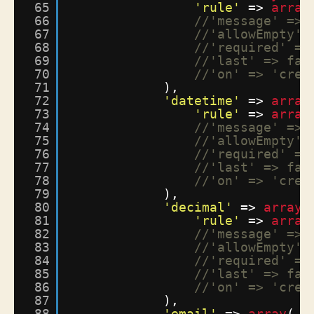
65
'rule'
=> 
array
66
//'message' => 
67
//'allowEmpty' 
68
//'required' =>
69
//'last' => fal
70
//'on' => 'crea
71
),
72
'datetime'
=> 
array
73
'rule'
=> 
array
74
//'message' => 
75
//'allowEmpty' 
76
//'required' =>
77
//'last' => fal
78
//'on' => 'crea
79
),
80
'decimal'
=> 
array
(
81
'rule'
=> 
array
82
//'message' => 
83
//'allowEmpty' 
84
//'required' =>
85
//'last' => fal
86
//'on' => 'crea
87
),
88
'email'
=> 
array
(