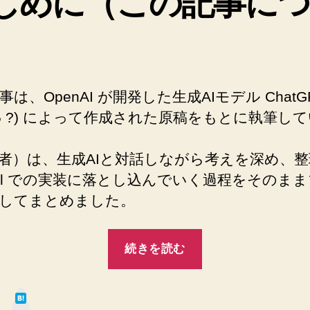
じめに（この記事に
Parse,
）
don’t
validate
の
本
は、OpenAI が開発した生成AIモデル ChatG
質
T-5 ?) によって作成された原稿をもとに執筆し
を
理
解
者）は、生成AIと対話しながら考えを深め、
し
avel での実装に落とし込んでいく過程をそのま
て
してまとめました。
実
践
す
“Laravel
る
続きを読む
で
た
「Parse,
め
は
の
don’t
て