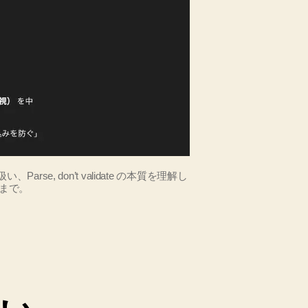
い、Parse, don’t validate の本質を理解し
由まで。