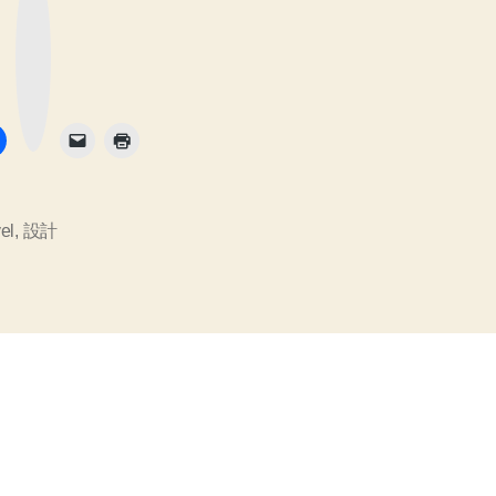
ガ
な
validate」
ブ
イ
ッ
ク
を
ド。
マ
ー
設
理
ク
ボ
計
タ
解
ン
の
し
背
実
景
や
践
el
,
設計
テ
す
ス
る
ト
戦
た
略、
め
app/Data
の
配
置
思
の
考
理