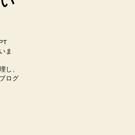
つい
PT
ていま
整理し、
まブログ