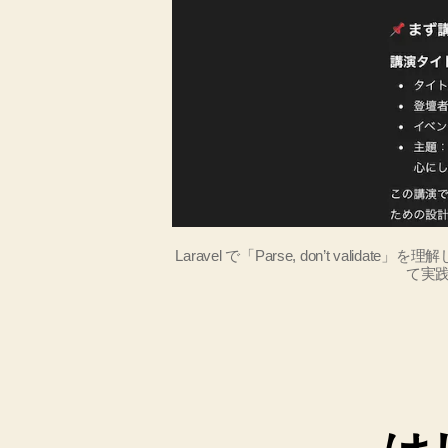
Laravel で「Parse, don’t validat
て実践