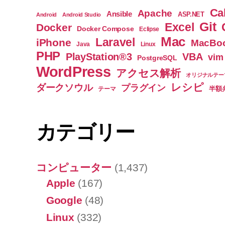
Ca
Apache
Ansible
ASP.NET
Android
Android Studio
Git
Excel
Docker
Docker Compose
Eclipse
Mac
Laravel
iPhone
MacBoo
Java
Linux
PHP
PlayStation®3
VBA
vim
PostgreSQL
WordPress
アクセス解析
オリジナルテー
レシピ
ダークソウル
プラグイン
半額
テーマ
カテゴリー
コンピューター
(1,437)
Apple
(167)
Google
(48)
Linux
(332)