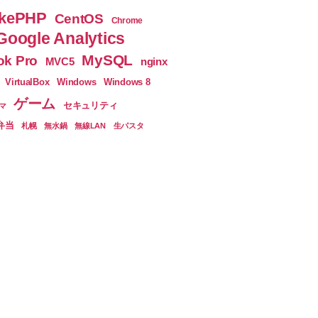
と
由
kePHP
CentOS
Chrome
設
ま
Google Analytics
で。
計
MySQL
k Pro
へ
nginx
MVC5
–
の
VirtualBox
Windows
Windows 8
Laravel
ゲーム
セキュリティ
マ
で
弁当
札幌
無水鍋
無線LAN
生パスタ
FormRequest
を
境
界
と
し
て
扱
い、