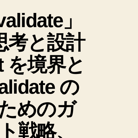
validate」
思考と設計
est を境界と
lidate の
ためのガ
ト戦略、