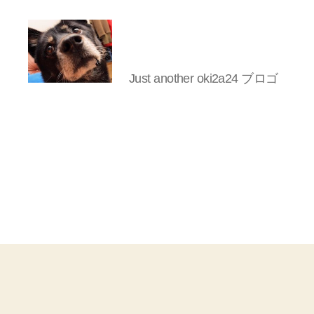
Just another oki2a24 ブロゴ
oki2a24