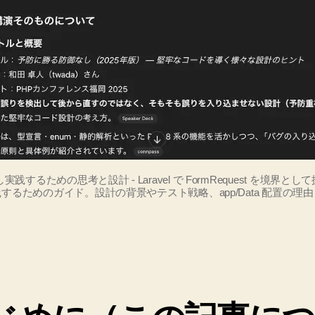
め
の
思
考
と
設
計
–
Laravel
で
FormRequest
e」を理解し実践するための思考と設計 - Laravel で FormRequest を境界として扱
するためのガイド。設計の背景やテスト戦略、app/Data 配置の理
を
境
界
と
し
て
扱
い、