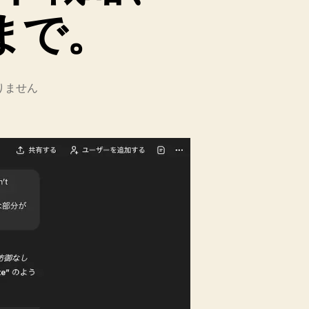
由まで。
りません