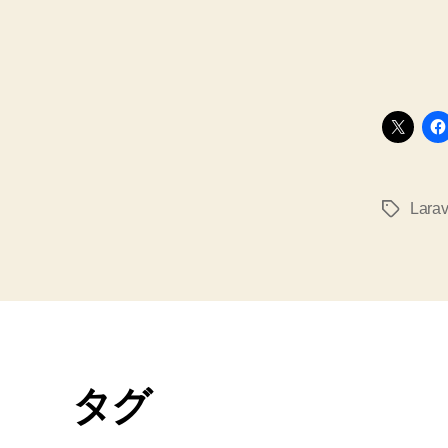
Larav
タ
グ
タグ