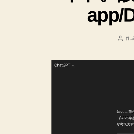
app
作成
投
稿
者