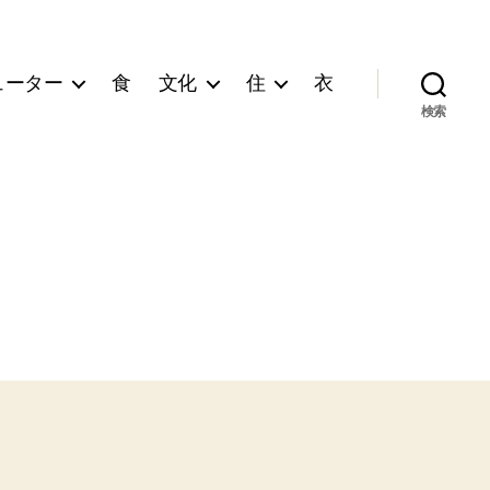
ューター
食
文化
住
衣
検索