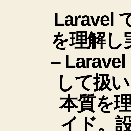
Laravel 
を理解し
– Larav
して扱い、Pa
本質を
イド。