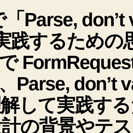
テ
ゴ
で「Parse, don’t 
リ
ー
実践するための
el で FormRequ
rse, don’t va
理解して実践する
設計の背景やテス