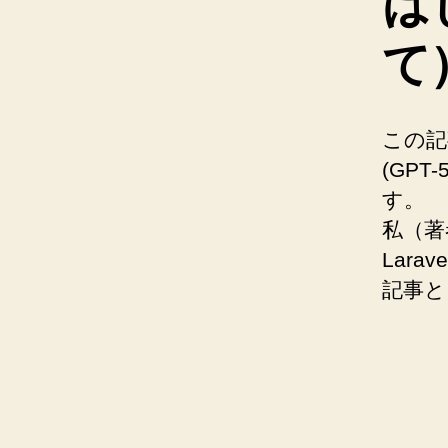
は
て
この記事
(GP
す。
私（著
Lar
記事と