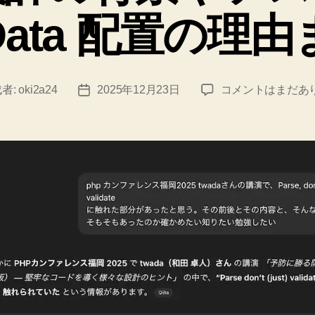
/Data 配置の理
Laravel
者:
oki2a24
2025年12月23日
コメントはまだあ
投
で
稿
「Parse,
日
don’t
validate」
を
理
解
し
実
践
す
る
た