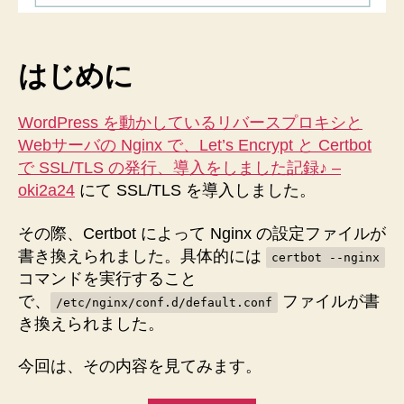
の
内
容
はじめに
を
見
て
WordPress を動かしているリバースプロキシと
み
Webサーバの Nginx で、Let’s Encrypt と Certbot
ま
で SSL/TLS の発行、導入をしました記録♪ –
し
oki2a24
にて SSL/TLS を導入しました。
た
へ
その際、Certbot によって Nginx の設定ファイルが
の
書き換えられました。具体的には
certbot --nginx
コマンドを実行すること
で、
ファイルが書
/etc/nginx/conf.d/default.conf
き換えられました。
今回は、その内容を見てみます。