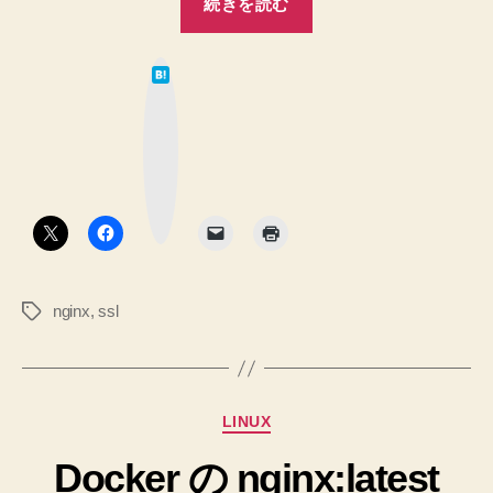
続きを読む
設
キ
定
ュ
か
は
リ
ら
て
な
向
テ
ブ
上
ッ
ィ、
ク
さ
マ
パ
ー
せ
ク
フ
る
ボ
タ
簡
ォ
ン
単
ー
な
マ
Nginx
nginx
,
ssl
タ
ン
の
グ
ス
SSL
設
を
定
デ
カ
を
LINUX
フ
テ
メ
ォ
Docker の nginx:latest
ゴ
モ
リ
へ