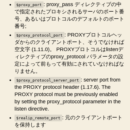
: proxy_pass ディレクティブの中
て
$proxy_port
で指定されたプロキシされるサーバのポート番
み
た
号、あるいはプロトコルのデフォルトのポート
へ
番号;
の
: PROXYプロトコルヘッ
$proxy_protocol_port
ダからのクライアントポート、そうでなければ
空文字 (1.11.0)。 PROXYプロトコルはlistenデ
ィレクティブのproxy_protocol パラメータの設
定によって前もって有効にされていなければな
りません。
: server port from
$proxy_protocol_server_port
the PROXY protocol header (1.17.6). The
PROXY protocol must be previously enabled
by setting the proxy_protocol parameter in the
listen directive.
: 元のクライアントポート
$realip_remote_port
を保持します