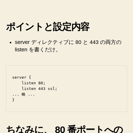
80
と
443
ポイントと設定内容
ポ
ー
ト
server ディレクティブに 80 と 443 の両方の
ア
listen を書くだけ。
ク
セ
ス
を
両
server {

    listen 80;

方
    listen 443 ssl;

と
... 略 ...

も
受
け
付
け
ちなみに、 80 番ポートへの
て