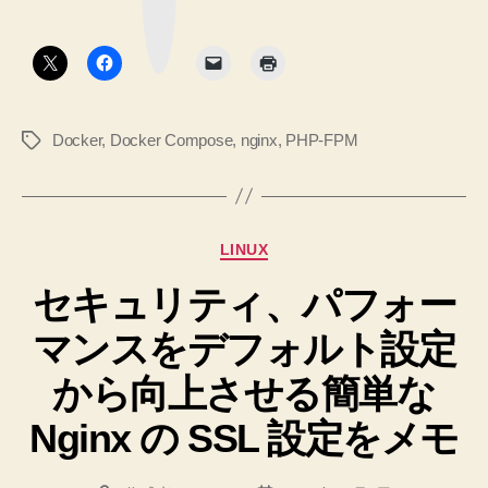
ー
ク
を
メ
ボ
書
タ
イ
ン
き
ン
ま
ソ
し
Docker
,
Docker Compose
,
nginx
,
PHP-FPM
タ
た。
ケ
グ
2
ッ
へ
ト
の
を
カ
LINUX
使
テ
っ
セキュリティ、パフォー
ゴ
リ
た
マンスをデフォルト設定
ー
シ
ン
から向上させる簡単な
プ
Nginx の SSL 設定をメモ
ル
な