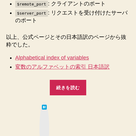
: クライアントのポート
$remote_port
: リクエストを受け付けたサーバ
$server_port
のポート
以上、公式ページとその日本語訳のページから抜
粋でした。
Alphabetical index of variables
変数のアルファベットの索引 日本語訳
“Nginx
続きを読む
の
ポ
は
ー
て
な
ト
ブ
ッ
関
ク
マ
係
ー