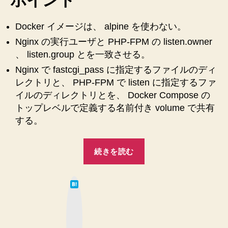
で
unix
ド
Docker イメージは、 alpine を使わない。
メ
Nginx の実行ユーザと PHP-FPM の listen.owner
イ
、 listen.group とを一致させる。
ン
Nginx で fastcgi_pass に指定するファイルのディ
ソ
ケ
レクトリと、 PHP-FPM で listen に指定するファ
ッ
イルのディレクトリとを、 Docker Compose の
ト
トップレベルで定義する名前付き volume で共有
を
する。
使
っ
“Nginx
た
続きを読む
+
シ
ン
PHP-
プ
は
FPM
て
ル
な
で
ブ
な
ッ
unix
docker-
ク
マ
ド
compose.yml