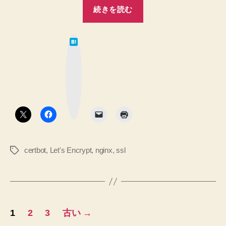
“Certbot
続きを読む
に
よ
は
っ
て
な
て
ブ
ッ
変
ク
マ
更
ー
ク
さ
ボ
タ
れ
ン
た
Nginx
certbot
,
Let's Encrypt
,
nginx
,
ssl
タ
設
グ
定
の
内
投
容
1
2
3
古い
→
を