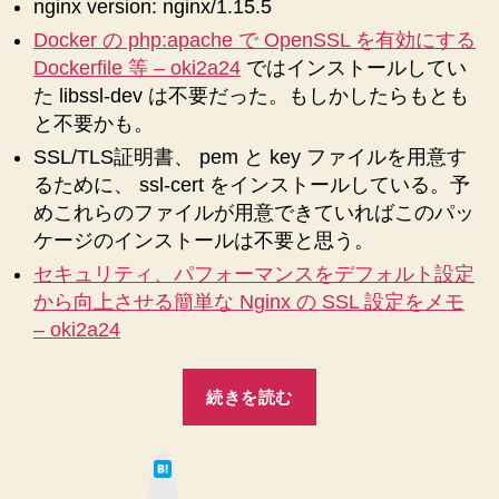
nginx version: nginx/1.15.5
Docker の php:apache で OpenSSL を有効にする
Dockerfile 等 – oki2a24
ではインストールしてい
た libssl-dev は不要だった。もしかしたらもとも
と不要かも。
SSL/TLS証明書、 pem と key ファイルを用意す
るために、 ssl-cert をインストールしている。予
めこれらのファイルが用意できていればこのパッ
ケージのインストールは不要と思う。
セキュリティ、パフォーマンスをデフォルト設定
から向上させる簡単な Nginx の SSL 設定をメモ
– oki2a24
“Docker
続きを読む
の
nginx:latest
は
(1.15.5)
て
な