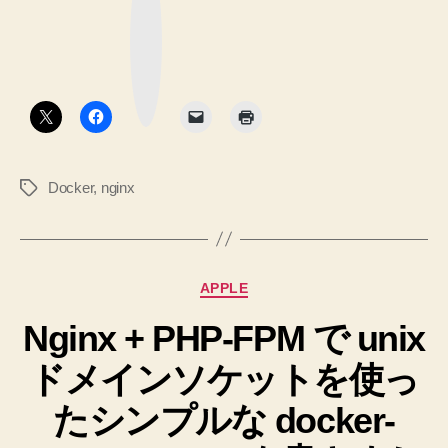
で
ブ
ッ
SSL/TLS
ク
マ
を
ー
ク
使
ボ
タ
え
ン
る
よ
Docker
,
nginx
タ
う
グ
に
す
る
カ
APPLE
最
テ
低
Nginx + PHP-FPM で unix
ゴ
リ
限
ドメインソケットを使っ
ー
の
Dockerfile
たシンプルな docker-
を