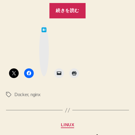
へ
“【Docker】
の
続きを読む
nginx:latest
と
は
nginx:alpine
て
な
の
ブ
ッ
違
ク
マ
い
ー
ク
を
ボ
タ
少
ン
し
整
Docker
,
nginx
タ
理
グ
し
ま
し
カ
LINUX
た”
テ