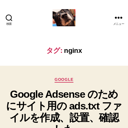
検索
メニュー
oki2a24
タグ:
nginx
カ
GOOGLE
テ
Google Adsense のため
ゴ
リ
にサイト用の ads.txt ファ
ー
イルを作成、設置、確認