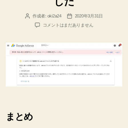
した
作成者:
oki2a24
2020年3月31日
投
投
稿
稿
Google
コメントはまだありません
者
日
Adsense
の
た
め
に
サ
イ
ト
用
の
ads.txt
フ
ァ
イ
まとめ
ル
を