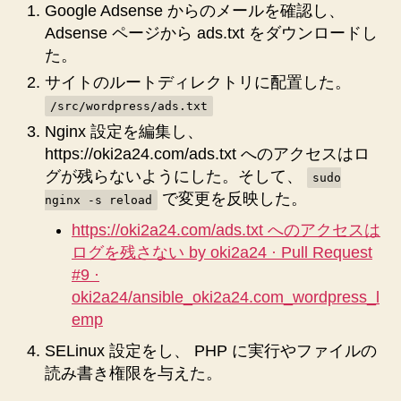
Google Adsense からのメールを確認し、
作
成、
Adsense ページから ads.txt をダウンロードし
設
た。
置、
サイトのルートディレクトリに配置した。
確
/src/wordpress/ads.txt
認
し
Nginx 設定を編集し、
た
https://oki2a24.com/ads.txt へのアクセスはロ
へ
グが残らないようにした。そして、
sudo
の
で変更を反映した。
nginx -s reload
https://oki2a24.com/ads.txt へのアクセスは
ログを残さない by oki2a24 · Pull Request
#9 ·
oki2a24/ansible_oki2a24.com_wordpress_l
emp
SELinux 設定をし、 PHP に実行やファイルの
読み書き権限を与えた。