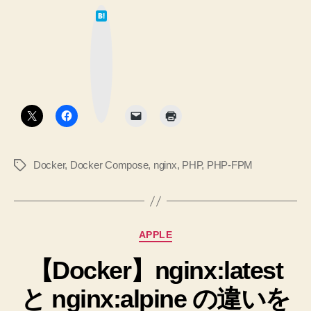
使
は
FPM
て
っ
な
で
ブ
た
ッ
unix
シ
ク
マ
ド
ン
ー
ク
プ
メ
ボ
タ
ル
イ
ン
な
ン
docker-
ソ
compose.yml
Docker
,
Docker Compose
,
nginx
,
PHP
,
PHP-FPM
タ
を
ケ
グ
書
ッ
き
ト
ま
を
し
カ
APPLE
た。
使
テ
へ
っ
【Docker】nginx:latest
ゴ
の
リ
た
と nginx:alpine の違いを
ー
シ