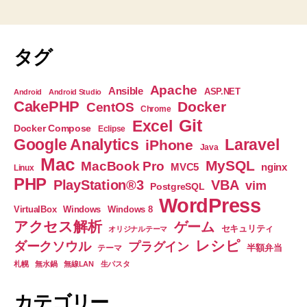
稿
見
の
て
み
ペ
タグ
ま
ー
し
Apache
Ansible
ASP.NET
Android
Android Studio
た”
CakePHP
Docker
CentOS
ジ
Chrome
Git
Excel
Docker Compose
Eclipse
送
Google Analytics
Laravel
iPhone
Java
Mac
り
MySQL
MacBook Pro
nginx
MVC5
Linux
PHP
PlayStation®3
VBA
vim
PostgreSQL
WordPress
VirtualBox
Windows
Windows 8
アクセス解析
ゲーム
セキュリティ
オリジナルテーマ
レシピ
ダークソウル
プラグイン
半額弁当
テーマ
札幌
無水鍋
無線LAN
生パスタ
カテゴリー