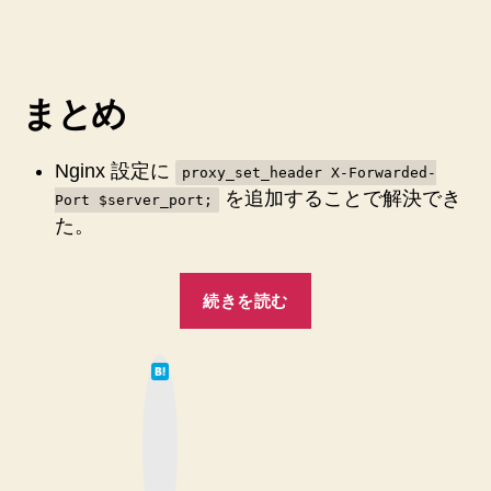
た”
者
日
サ
イ
ト
ヘ
まとめ
ル
ス
の
Nginx 設定に
proxy_set_header X-Forwarded-
critical
を追加することで解決でき
Port $server_port;
issue
た。
2
つ
を
“WordPress
解
続きを読む
サ
決
イ
し
は
た
ト
て
メ
な
ヘ
ブ
モ
ッ
ル
ク
へ
マ
ス
の
ー
ク