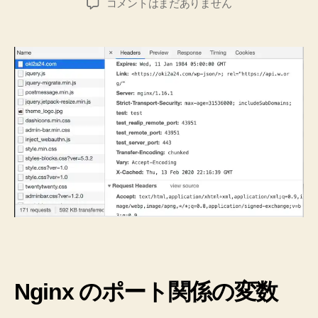
Nginx
コメントはまだありません
し
者
日
の
た”
ポ
ー
ト
関
係
の
変
数
を
実
際
に
出
力
し
て
確
Nginx のポート関係の変数
認
し