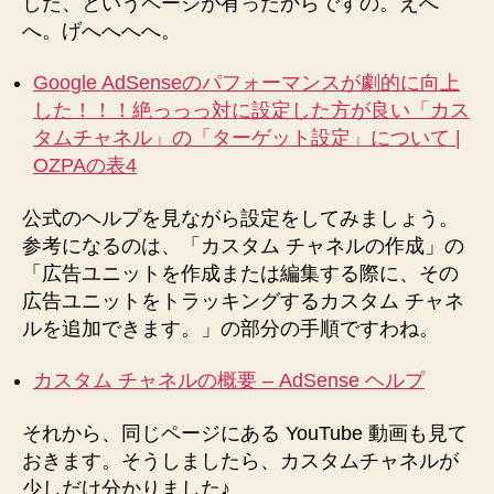
した、というページが有ったからですの。えへ
♪、
へ。げへへへへ。
実
際
Google AdSenseのパフォーマンスが劇的に向上
に
した！！！絶っっっ対に設定した方が良い「カス
設
タムチャネル」の「ターゲット設定」について |
定！
OZPAの表4
へ
の
公式のヘルプを見ながら設定をしてみましょう。
参考になるのは、「カスタム チャネルの作成」の
「広告ユニットを作成または編集する際に、その
広告ユニットをトラッキングするカスタム チャネ
ルを追加できます。」の部分の手順ですわね。
カスタム チャネルの概要 – AdSense ヘルプ
それから、同じページにある YouTube 動画も見て
おきます。そうしましたら、カスタムチャネルが
少しだけ分かりました♪