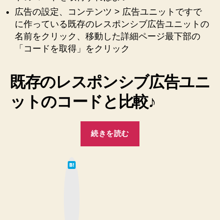
へ
広告の設定、コンテンツ > 広告ユニットですで
の
に作っている既存のレスポンシブ広告ユニットの
名前をクリック、移動した詳細ページ最下部の
「コードを取得」をクリック
既存のレスポンシブ広告ユニ
ットのコードと比較♪
“レ
続きを読む
ス
ポ
は
ン
て
な
シ
ブ
ッ
ブ
ク
マ
広
ー
ク
告