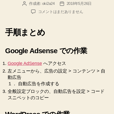
作成者:
oki2a24
2018年5月26日
投
投
し
稿
稿
た”
【Google
コメントはまだありません
者
日
Adsense】
【WordPress】
Quick
手順まとめ
Adsense
で、
サ
Google Adsense での作業
イ
ト
に
Google AdSense
へアクセス
自
左メニューから、広告の設定 > コンテンツ > 自
動
動広告
広
１． 自動広告を作成する
告
設
全般設定ブロックの、自動広告を設定 > コード
定
スニペットのコピー
を
し
た