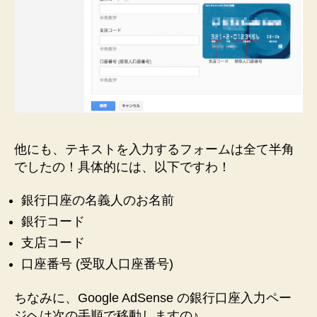
名
前」
の
入
力
は
「半
角
カ
他にも、テキストを入力するフォームは全て半角
タ
カ
でしたの！具体的には、以下ですわ！
ナ」
で
銀行口座の名義人のお名前
す
銀行コード
の！
支店コード
へ
の
口座番号 (受取人口座番号)
ちなみに、Google AdSense の銀行口座入力ペー
ジヘは次の手順で移動しますの♪