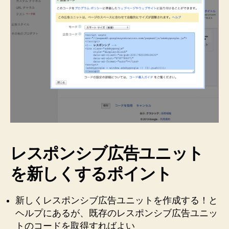
告
ユ
ニ
ッ
ト
新
し
い
3
つ
の
機
能
レスポンシブ広告ユニット
を
試
を新しくするポイント
し
ま
新しくレスポンシブ広告ユニットを作成する！と
す
の
ヘルプにあるが、既存のレスポンシブ広告ユニッ
♪
トのコードを取得すればよい