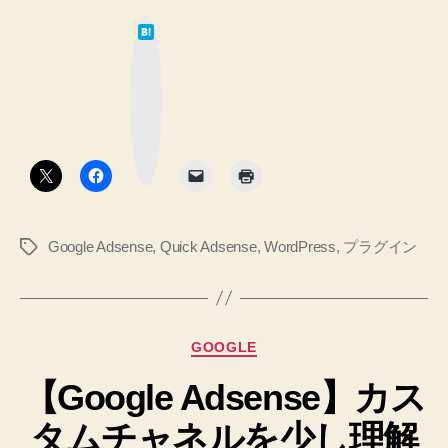
Adsense
は
の
て
な
設
ブ
ッ
定
ク
マ
を
ー
ク
変
ボ
タ
更
ン
し
ま
Google Adsense
,
Quick Adsense
,
WordPress
,
プラグイン
タ
し
グ
た
の
♪”
カ
GOOGLE
テ
【Google Adsense】カス
ゴ
リ
タムチャネルを少し理解
ー