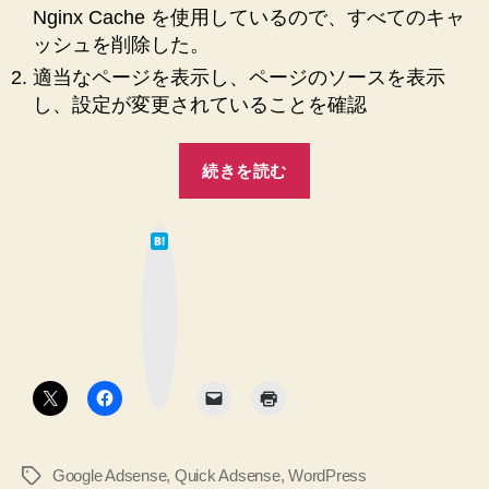
Nginx Cache を使用しているので、すべてのキャ
ッシュを削除した。
適当なページを表示し、ページのソースを表示
し、設定が変更されていることを確認
“【Google
続きを読む
Adsense】
【WordPress】
は
Quick
て
な
Adsense
ブ
ッ
で、
ク
マ
サ
ー
ク
イ
ボ
タ
ト
ン
に
自
Google Adsense
,
Quick Adsense
,
WordPress
タ
動