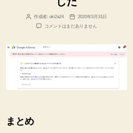
した
作成者:
oki2a24
2020年3月31日
投
投
稿
稿
Google
コメントはまだありません
者
日
Adsense
の
た
め
に
サ
イ
ト
用
の
ads.txt
フ
ァ
イ
まとめ
ル
を