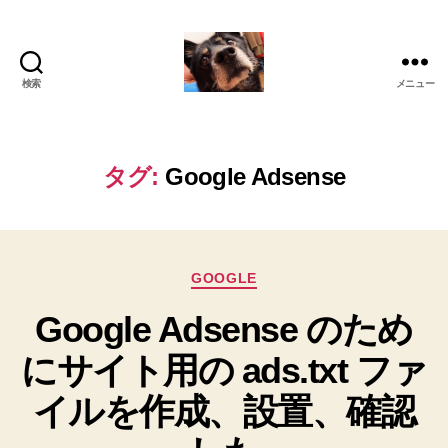
検索
メニュー
oki2a24
タグ:
Google Adsense
カ
GOOGLE
テ
Google Adsense のため
ゴ
リ
にサイト用の ads.txt ファ
ー
イルを作成、設置、確認