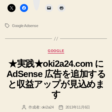
ボ
タ
ユ
ン
ニ
ッ
Google Adsense
タ
ト
グ
新
し
い
カ
GOOGLE
3
テ
つ
★実践★oki2a24.com に
ゴ
リ
の
AdSense 広告を追加する
ー
機
能
と収益アップが見込めま
を
す
試
し
作成者:
oki2a24
2013年11月6日
投
投
ま