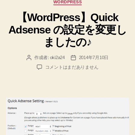
カ
WORDPRESS
ス
テ
【WordPress】Quick
ゴ
マ
リ
ホ
Adsense の設定を変更し
ー
の
ましたの♪
場
合
は
作成者:
oki2a24
2014年7月10日
投
投
縦
稿
稿
【WordPress】
コメントはまだありません
者
日
に
Quick
Adsense
表
の
示
設
さ
定
せ
を
る！”
変
更
し
ま