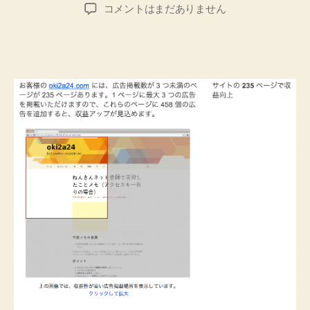
稿
稿
す
★
コメントはまだありません
者
日
実
の
践
♪”
★oki2a24.com
に
AdSense
広
告
を
追
加
す
る
と
収
益
ア
ッ
プ
が