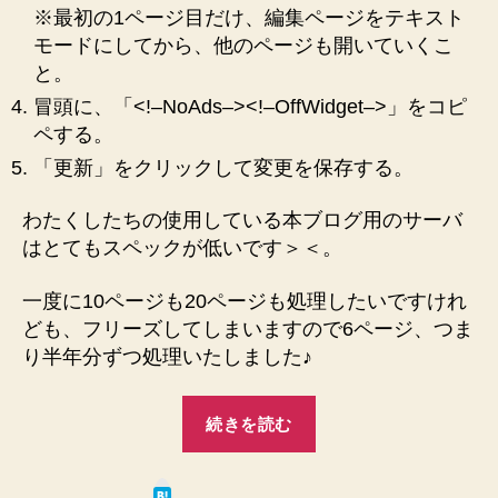
※最初の1ページ目だけ、編集ページをテキスト
地
道
モードにしてから、他のページも開いていくこ
に
と。
消
冒頭に、「<!–NoAds–><!–OffWidget–>」をコピ
す
ペする。
方
法
「更新」をクリックして変更を保存する。
の
メ
わたくしたちの使用している本ブログ用のサーバ
モ
はとてもスペックが低いです＞＜。
へ
の
一度に10ページも20ページも処理したいですけれ
ども、フリーズしてしまいますので6ページ、つま
り半年分ずつ処理いたしました♪
“【Quick
続きを読む
Adsense】
Google
は