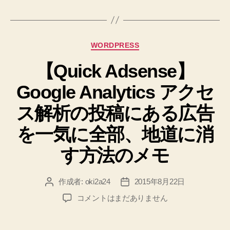
グ
広
告
設
カ
WORDPRESS
定
テ
を
【Quick Adsense】
ゴ
リ
し
Google Analytics アクセ
ー
た
記
ス解析の投稿にある広告
録”
を一気に全部、地道に消
す方法のメモ
作成者:
oki2a24
2015年8月22日
投
投
稿
稿
【Quick
コメントはまだありません
者
日
Adsense】
Google