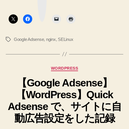
サ
ー
ク
イ
ボ
タ
ト
ン
用
の
Google Adsense
,
nginx
,
SELinux
タ
ads.txt
グ
フ
ァ
イ
カ
WORDPRESS
ル
テ
を
【Google Adsense】
ゴ
リ
作
【WordPress】Quick
ー
成、
設
Adsense で、サイトに自
置、
動広告設定をした記録
確
認