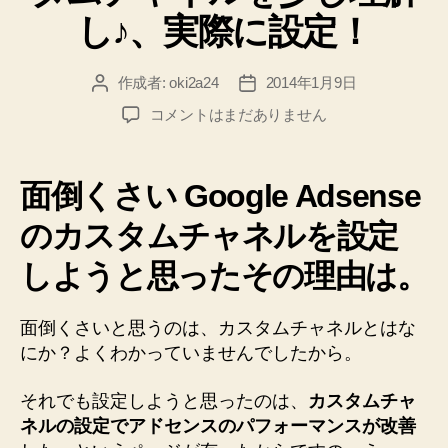
し♪、実際に設定！
作成者:
oki2a24
2014年1月9日
投
投
稿
稿
【Google
コメントはまだありません
者
日
Adsense】
カ
ス
面倒くさい Google Adsense
タ
ム
のカスタムチャネルを設定
チ
しようと思ったその理由は。
ャ
ネ
ル
面倒くさいと思うのは、カスタムチャネルとはな
を
にか？よくわかっていませんでしたから。
少
し
それでも設定しようと思ったのは、
カスタムチャ
理
解
ネルの設定でアドセンスのパフォーマンスが改善
し