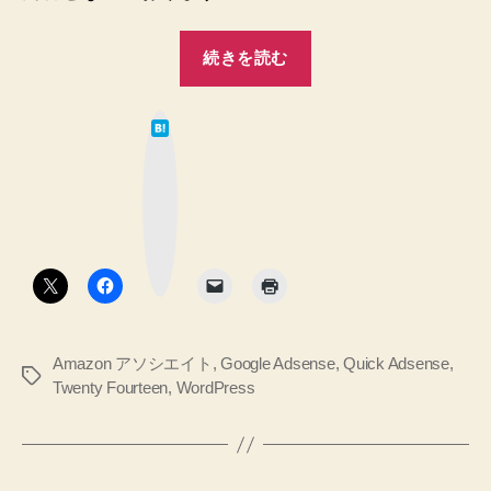
る！
ス
“【WordPress】
マ
続きを読む
【CSS】
ホ
の
広
場
は
告
て
合
な
を
ブ
は
ッ
2
縦
ク
マ
つ
に
ー
ク
表
横
ボ
示
タ
並
ン
さ
び
せ
で
る！
Amazon アソシエイト
,
Google Adsense
,
Quick Adsense
,
へ
表
タ
Twenty Fourteen
,
WordPress
の
示
グ
さ
せ
る！