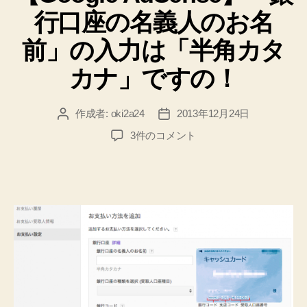
リ
実
行口座の名義人のお名
ー
際
に
前」の入力は「半角カタ
設
カナ」ですの！
定！”
作成者:
oki2a24
2013年12月24日
投
投
稿
稿
【Google
3件のコメント
者
日
AdSense】
「銀
行
口
座
の
名
義
人
の
お