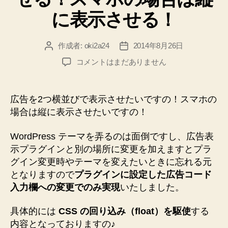
気
に表示させる！
に
全
作成者:
oki2a24
2014年8月26日
投
投
部、
稿
稿
地
【WordPress】
コメントはまだありません
者
日
【CSS】
道
広
に
告
広告を2つ横並びで表示させたいですの！スマホの
消
を
場合は縦に表示させたいですの！
す
2
つ
方
WordPress テーマを弄るのは面倒ですし、広告表
横
法
示プラグインと別の場所に変更を加えますとプラ
並
の
グイン変更時やテーマを変えたいときに忘れる元
び
メ
で
となりますので
プラグインに設定した広告コード
モ”
表
入力欄への変更でのみ実現
いたしました。
示
さ
具体的には
CSS の回り込み（float）を駆使
する
せ
内容となっておりますの♪