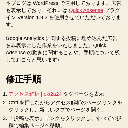
Analytics
本ブログは WordPress で運用しております。広告
ア
も表示しており、それには
Quick Adsense
プラグ
ク
イン Version 1.9.2 を使用させていただいておりま
セ
す。
ス
解
Google Analytics に関する投稿に埋め込んだ広告
析
の
を非表示にした作業をいたしました。Quick
投
Adsense の動きに関することや、手順について残
稿
しておこうと思います♪
に
あ
る
修正手順
広
告
アクセス解析 | oki2a24
タグページを表示
を
一
Ctrtl を押しながらアクセス解析のページリンクを
気
クリックし、新しいタブでページを開く。
に
「投稿を表示」リンクをクリックし、すべての投
全
稿で編集ページヘ移動。
部、