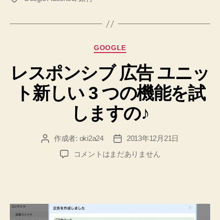
お
グ
名
前」
の
カ
GOOGLE
入
テ
力
レスポンシブ 広告 ユニッ
ゴ
リ
は
ト新しい 3 つの機能を試
ー
「半
角
しますの♪
カ
タ
作成者:
oki2a24
2013年12月21日
投
投
カ
稿
稿
レ
コメントはまだありません
ナ」
者
日
ス
で
ポ
ン
す
シ
の！”
ブ
広