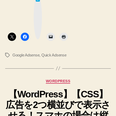
Analytics
て
な
ア
ブ
ッ
ク
ク
マ
セ
ー
ク
ス
ボ
タ
解
ン
析
の
Google Adsense
,
Quick Adsense
タ
投
グ
稿
に
あ
カ
WORDPRESS
る
テ
広
【WordPress】【CSS】
ゴ
リ
告
広告を2つ横並びで表示さ
ー
を
一
せる！スマホの場合は縦