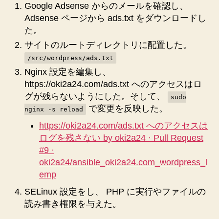
Google Adsense からのメールを確認し、
作
成、
Adsense ページから ads.txt をダウンロードし
設
た。
置、
サイトのルートディレクトリに配置した。
確
/src/wordpress/ads.txt
認
し
Nginx 設定を編集し、
た
https://oki2a24.com/ads.txt へのアクセスはロ
へ
グが残らないようにした。そして、
sudo
の
で変更を反映した。
nginx -s reload
https://oki2a24.com/ads.txt へのアクセスは
ログを残さない by oki2a24 · Pull Request
#9 ·
oki2a24/ansible_oki2a24.com_wordpress_l
emp
SELinux 設定をし、 PHP に実行やファイルの
読み書き権限を与えた。