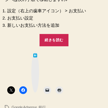
設定（右上の歯車アイコン） > お支払い
お支払い設定
新しいお支払い方法を追加
“【Google
続きを読む
AdSense】
「銀
は
行
て
な
口
ブ
ッ
座
ク
マ
の
ー
ク
名
ボ
タ
義
ン
人
の
Google Adsense
,
銀行
タ