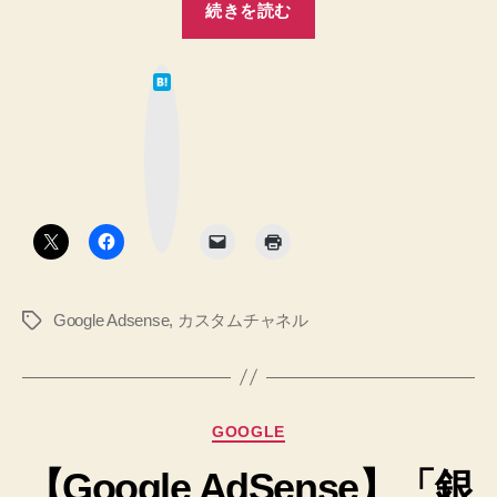
続きを読む
Adsense】
カ
は
ス
て
な
タ
ブ
ッ
ム
ク
マ
チ
ー
ク
ャ
ボ
タ
ネ
ン
ル
を
Google Adsense
,
カスタムチャネル
タ
少
グ
し
理
解
カ
GOOGLE
し
テ
♪、
【Google AdSense】「銀
ゴ