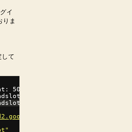
ラグイ
おりま
定して
ht: 50px; }
adslot { width: 300px; height: 250p
adslot { width: 300px; height: 250p
d2.googlesyndication.com/pagead/js/
ot"