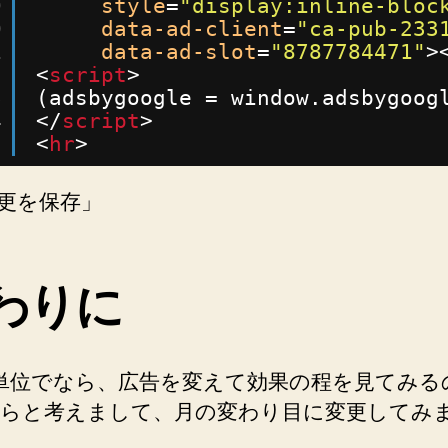
9
style
=
"display:inline-bloc
0
data-ad-client
=
"ca-pub-233
1
data-ad-slot
=
"8787784471"
>
2
<
script
>
3
(adsbygoogle = window.adsbygoog
4
</
script
>
5
<
hr
>
更を保存」
わりに
単位でなら、広告を変えて効果の程を見てみる
らと考えまして、月の変わり目に変更してみ