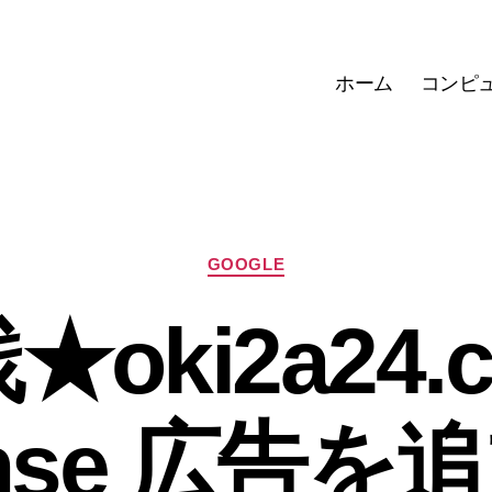
ホーム
コンピ
カ
GOOGLE
テ
ゴ
oki2a24.
リ
ー
ense 広告を