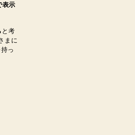
で表示
ら
と考
 さまに
を持っ