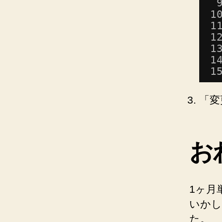
1
1
1
1
1
1
「変
お
1ヶ月
いかし
た。