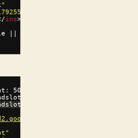
k"
1792559943435"
</
ins
>
le || []).push({});
ht: 50px; }
adslot { width: 300px; height: 250p
adslot { width: 336px; height: 280p
d2.googlesyndication.com/pagead/js/
ot"