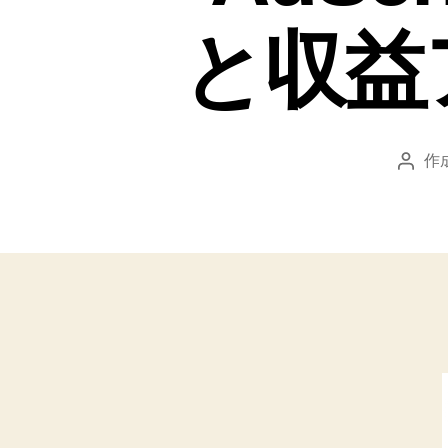
と収益
作
投
稿
者