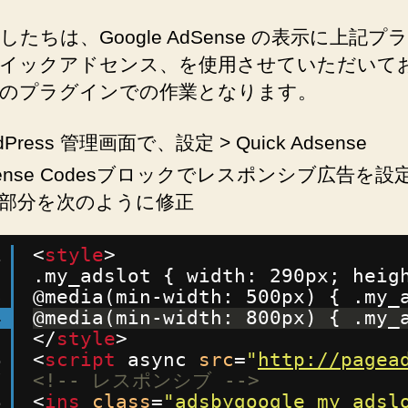
したちは、Google AdSense の表示に上記プ
イックアドセンス、を使用させていただいて
のプラグインでの作業となります。
dPress 管理画面で、設定 > Quick Adsense
sense Codesブロックでレスポンシブ広告を設
部分を次のように修正
1
<
style
>
2
.my_adslot { width: 290px; heig
3
@media(min-width: 500px) { .my_
4
@media(min-width: 800px) { .my_
5
</
style
>
6
<
script
async 
src
=
"
http://pagea
7
<!-- レスポンシブ -->
8
<
ins
class
=
"adsbygoogle my_adsl