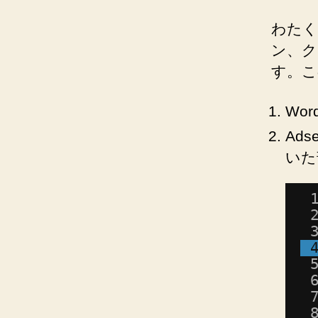
わたく
ン、ク
す。こ
Wor
Ad
いた