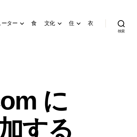
ューター
食
文化
住
衣
検索
com に
追加する