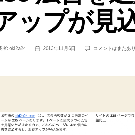
アップが見
★
成者:
oki2a24
2013年11月6日
コメントはまだあ
投
実
稿
践
日
★oki2a24.com
に
AdSense
広
告
を
追
加
す
る