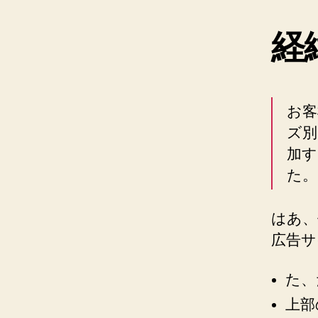
経
お客
ズ別
加す
た。
はあ、
広告サ
た、
上部