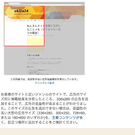
と
収
益
ア
ッ
プ
が
見
込
め
ま
す
へ
の