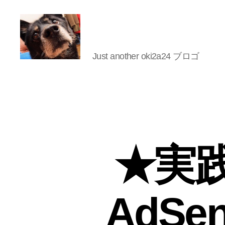
Just another oki2a24 ブロゴ
oki2a24
★実践★
AdS