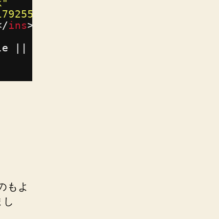
k"
1792559943435"
</
ins
>
le || []).push({});
のもよ
まし