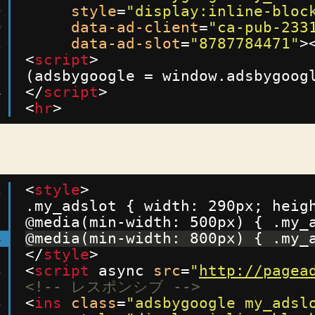
9
style
=
"display:inline-bloc
0
data-ad-client
=
"ca-pub-233
1
data-ad-slot
=
"8787784471"
>
2
<
script
>
3
(adsbygoogle = window.adsbygoog
4
</
script
>
5
<
hr
>
1
<
style
>
2
.my_adslot { width: 290px; heig
3
@media(min-width: 500px) { .my_
4
@media(min-width: 800px) { .my_
5
</
style
>
6
<
script
async 
src
=
"
http://pagea
7
<!-- レスポンシブ -->
8
<
ins
class
=
"adsbygoogle my_adsl