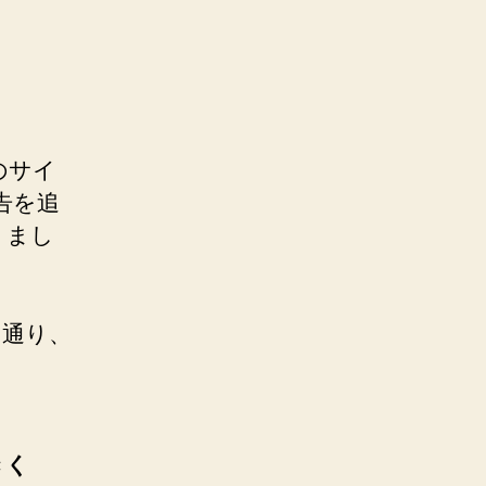
のサイ
広告を追
りまし
る通り、
きく