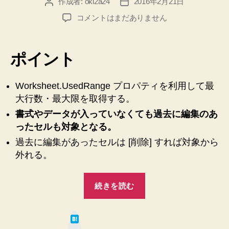
作成者:
oki2a24
2016年2月21日
投
投
ー
稿
稿
ド
【Excel
コメントはまだありません
者
日
VBA】
♪”
デ
ー
ポイント
タ
の
入
Worksheet.UsedRange プロパティを利用して最
っ
大行数・最大限を取得する。
た
書式やデータが入っていなくても過去に編集のあ
こ
ったセルも対象となる。
と
の
過去に編集があったセルは [削除] すれば対象から
あ
外れる。
る
最
“【Excel
大
続きを読む
VBA】
行
デ
数・
は
最
ー
て