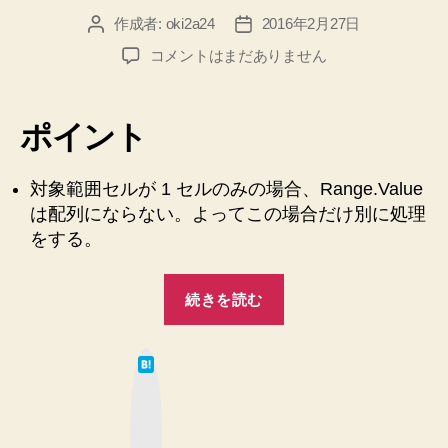
ニ
作成者:
oki2a24
2016年2月27日
投
投
ペ
稿
稿
【Excel
コメントはまだありません
ッ
者
日
VBA】
ト
指
コ
定
ポイント
し
ー
た
ド”
ブ
対象範囲セルが 1 セルのみの場合、Range.Value
ッ
は配列にならない。よってこの場合だけ別に処理
ク
をする。
の
シ
“【Excel
ー
続きを読む
VBA】
ト
指
の
は
列
定
て
の
な
し
ブ
値
ッ
た
ク
を
マ