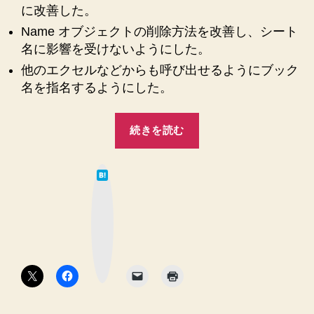
の
に改善した。
シ
Name オブジェクトの削除方法を改善し、シート
ー
名に影響を受けないようにした。
ト
に
他のエクセルなどからも呼び出せるようにブック
テ
名を指名するようにした。
キ
ス
“【Excel
ト
続きを読む
VBA】
形
式
【2】
で
は
CSV
て
イ
な
フ
ブ
ン
ッ
ァ
ポ
ク
マ
イ
ー
ー
ク
ト
ル
ボ
す
タ
を
ン
る
指
ク
定
ラ