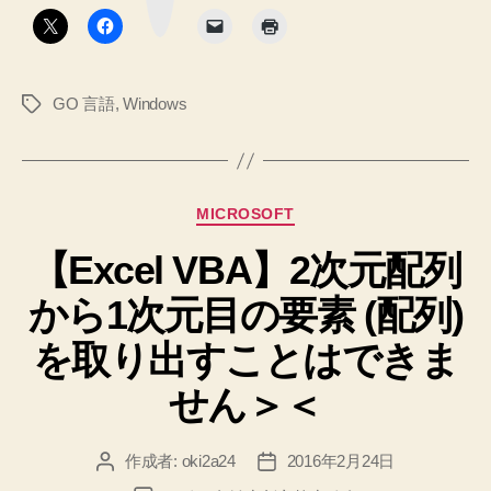
タ
ト
ン
ー
ル
GO 言語
,
Windows
タ
し、
グ
動
作
の
カ
MICROSOFT
確
テ
認、
【Excel VBA】2次元配列
ゴ
リ
開
から1次元目の要素 (配列)
ー
発
準
を取り出すことはできま
備
せん＞＜
を
整
作成者:
oki2a24
2016年2月24日
投
投
え
稿
稿