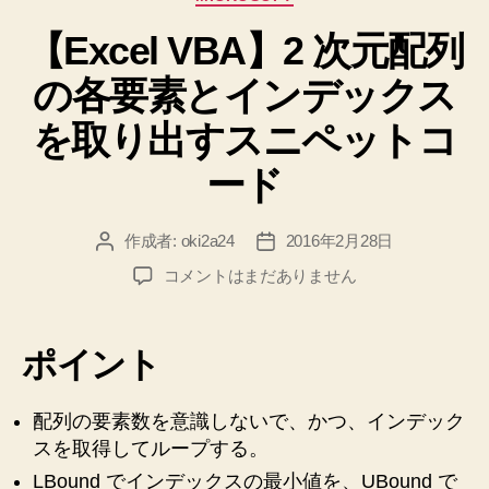
の
範
テ
コ
囲
【Excel VBA】2 次元配列
ゴ
ー
リ
か
ド！
の各要素とインデックス
ー
ら
へ
の
文
を取り出すスニペットコ
字
ード
列
が
作成者:
oki2a24
2016年2月28日
投
投
一
稿
稿
致
【Excel
コメントはまだありません
者
日
VBA】
す
2
る
次
ポイント
場
元
所
配
列
配列の要素数を意識しないで、かつ、インデック
を
の
スを取得してループする。
返
各
す
LBound でインデックスの最小値を、UBound で