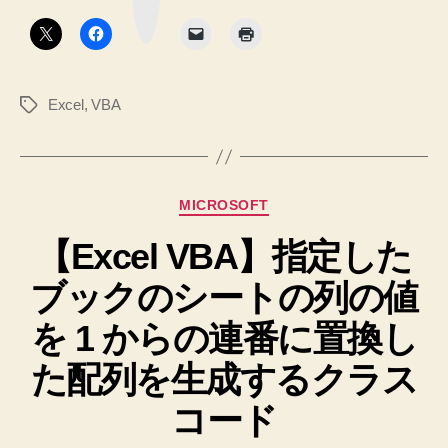
の
ボ
ド
タ
各
ン
へ
要
の
素
Excel
,
VBA
タ
と
グ
イ
ン
デ
カ
MICROSOFT
ッ
テ
ク
【Excel VBA】指定した
ゴ
リ
ス
ブックのシートの列の値
ー
を
取
を 1 からの連番に置換し
り
た配列を生成するクラス
出
す
コード
ス