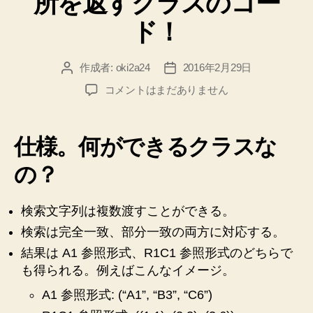
所を返すクラスのコー
ド！
作成者:
oki2a24
2016年2月29日
投
投
稿
稿
【Excel
コメントはまだありません
者
日
VBA】
指
定
仕様。何ができるクラスな
ブ
ッ
の？
ク
の
検索文字列は複数渡すことができる。
ワ
ー
検索は完全一致、部分一致の両方に対応する。
ク
結果は A1 参照形式、R1C1 参照形式のどちらで
シ
も得られる。例えばこんなイメージ。
ー
ト
A1 参照形式: (“A1”, “B3”, “C6”)
の