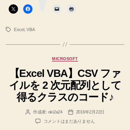
ボ
タ
ク
ン
ト、
Scripting.Dictionar
Excel
,
VBA
タ
デ
グ
ィ
ク
シ
カ
MICROSOFT
ョ
テ
ナ
【Excel VBA】CSV ファ
ゴ
リ
リ
イルを 2 次元配列として
ー
使
用
得るクラスのコード♪
時
の
作成者:
oki2a24
2016年2月22日
投
投
注
稿
稿
【Excel
コメントはまだありません
意
者
日
VBA】