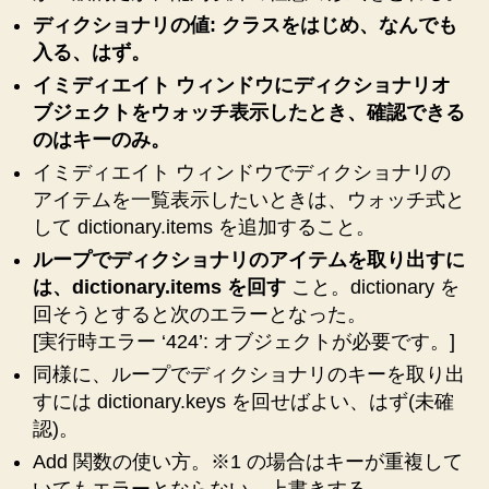
Scripting.Dictionary、
ディクショナリの値: クラスをはじめ、なんでも
デ
入る、はず。
ィ
イミディエイト ウィンドウにディクショナリオ
ク
ブジェクトをウォッチ表示したとき、確認できる
シ
ョ
のはキーのみ。
ナ
イミディエイト ウィンドウでディクショナリの
リ
アイテムを一覧表示したいときは、ウォッチ式と
使
して dictionary.items を追加すること。
用
時
ループでディクショナリのアイテムを取り出すに
の
は、dictionary.items を回す
こと。dictionary を
注
回そうとすると次のエラーとなった。
意
[実行時エラー ‘424’: オブジェクトが必要です。]
点！
同様に、ループでディクショナリのキーを取り出
へ
の
すには dictionary.keys を回せばよい、はず(未確
認)。
Add 関数の使い方。※1 の場合はキーが重複して
いてもエラーとならない。上書きする。