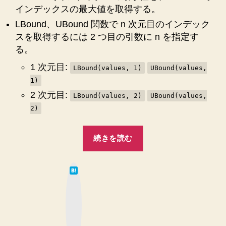
要
インデックスの最大値を取得する。
ク
素
ラ
と
LBound、UBound 関数で n 次元目のインデック
イ
スを取得するには 2 つ目の引数に n を指定す
ス
ン
る。
の
デ
コ
1 次元目:
ッ
LBound(values, 1)
UBound(values,
ー
ク
1)
ス
ド！”
2 次元目:
LBound(values, 2)
UBound(values,
を
2)
取
り
“【Excel
出
続きを読む
VBA】
す
ス
2
ニ
は
次
て
ペ
な
元
ブ
ッ
ッ
配
ト
ク
マ
コ
列
ー
ク
ー