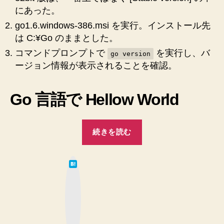
発
にあった。
準
備
go1.6.windows-386.msi を実行。インストール先
を
は C:¥Go のままとした。
整
コマンドプロンプトで
を実行し、バ
go version
え
ージョン情報が表示されることを確認。
る
手
ま
Go 言語で Hellow World
で
の
手
“【Windows】
続きを読む
順
Go
へ
言
の
は
語
て
な
を
ブ
ッ
イ
ク
マ
ン
ー
ク
ス
ボ