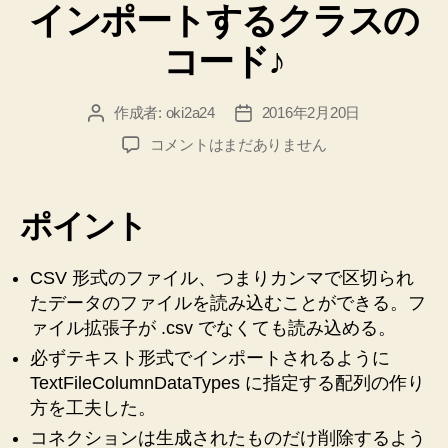
インポートするクラスの
数
を
コード♪
取
得
作成者:
oki2a24
2016年2月20日
投
投
す
稿
稿
【Excel
コメントはまだありません
る
者
日
VBA】
コ
【2】
ー
CSV
ポイント
フ
ド”
ァ
イ
CSV 形式のファイル、つまりカンマで区切られ
ル
たデータのファイルを読み込むことができる。フ
を
ァイル拡張子が .csv でなくても読み込める。
指
必ずテキスト形式でインポートされるように
定
TextFileColumnDataTypes に指定する配列の作り
ブ
方を工夫した。
ッ
ク
コネクションは生成されたものだけ削除するよう