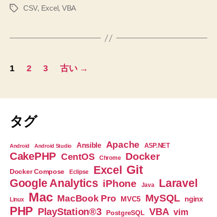
CSV
,
Excel
,
VBA
タ
ス
ブ
グ
の
ッ
コ
ク
ー
の
ド
投
♪
シ
1
2
3
古い
→
へ
ー
稿
の
ト
の
に
テ
ペ
タグ
キ
ー
ス
Apache
Ansible
ASP.NET
Android
Android Studio
ト
CakePHP
Docker
CentOS
ジ
Chrome
形
Git
Excel
Docker Compose
Eclipse
送
式
Google Analytics
Laravel
iPhone
Java
で
Mac
り
MySQL
MacBook Pro
nginx
MVC5
Linux
イ
PHP
PlayStation®3
VBA
vim
PostgreSQL