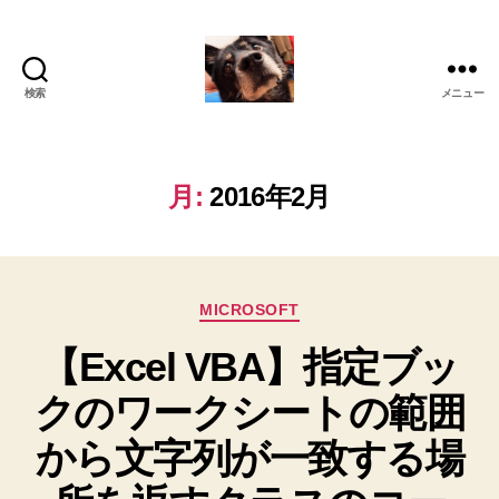
検索
メニュー
oki2a24
月:
2016年2月
カ
MICROSOFT
テ
【Excel VBA】指定ブッ
ゴ
リ
クのワークシートの範囲
ー
から文字列が一致する場