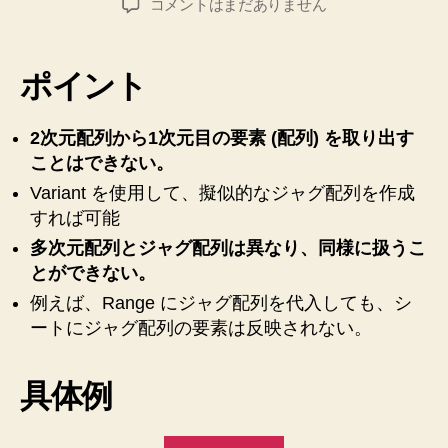
る
【Excel
コメントはまだありません
者
日
VBA】
手
2
ま
次
ポイント
で
元
の
配
列
2次元配列から1次元目の要素 (配列) を取り出す
手
か
ことはできない。
順”
ら
Variant を使用して、擬似的なジャグ配列を作成
1
すれば可能
次
元
多次元配列とジャグ配列は異なり、同様に扱うこ
目
とができない。
の
例えば、Range にジャグ配列を代入しても、シ
要
ートにジャグ配列の要素は反映されない。
素
(配
列)
具体例
を
取
り
“【Excel