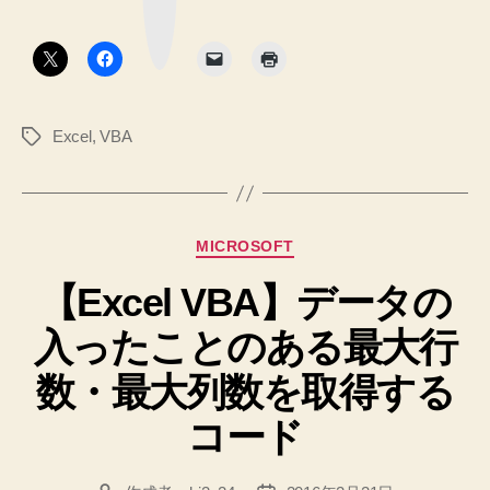
コ
ク
を
ボ
ー
タ
2
ド
ン
♪
次
へ
元
の
Excel
,
VBA
タ
配
グ
列
と
し
カ
MICROSOFT
て
テ
得
【Excel VBA】データの
ゴ
リ
る
入ったことのある最大行
ー
ク
ラ
数・最大列数を取得する
ス
コード
の
コ