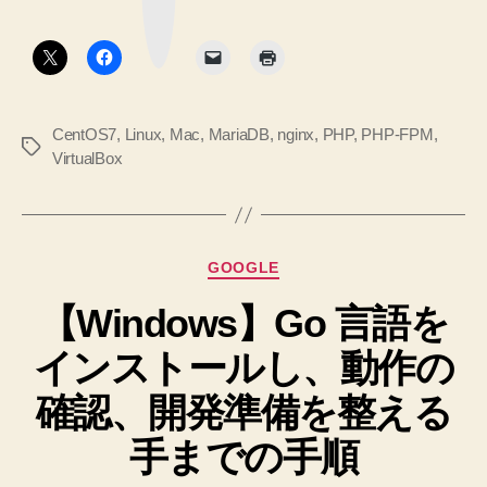
ク
Nginx)
ボ
タ
環
ン
境
を
CentOS7
,
Linux
,
Mac
,
MariaDB
,
nginx
,
PHP
,
PHP-FPM
,
整
タ
VirtualBox
え
グ
る”
カ
GOOGLE
テ
【Windows】Go 言語を
ゴ
リ
インストールし、動作の
ー
確認、開発準備を整える
手までの手順