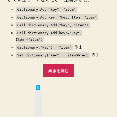
dictionary.Add "key", "item"
dictionary.Add key:="key, Item:="item"
Call dictionary.Add("key", "item")
Call dictionary.Add(key:="key",
Item:="item")
※1
dictionary("key") = "item"
※1
Set dictionary("key") = itemObject
“【Excel
続きを読む
VBA】
辞
は
書
て
な
オ
ブ
ッ
ブ
ク
マ
ジ
ー
ク
ェ