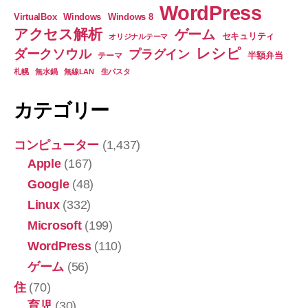
ン
WordPress
VirtualBox
Windows
Windows 8
ポ
アクセス解析
ゲーム
セキュリティ
オリジナルテーマ
ー
レシピ
ダークソウル
プラグイン
半額弁当
テーマ
ト
札幌
無水鍋
無線LAN
生パスタ
す
る
カテゴリー
ク
ラ
コンピューター
(1,437)
ス
Apple
(167)
の
Google
(48)
コ
Linux
(332)
ー
Microsoft
(199)
ド
♪”
WordPress
(110)
ゲーム
(56)
住
(70)
育児
(30)