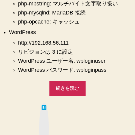
php-mbstring: マルチバイト文字取り扱い
php-mysqlnd: MariaDB 接続
php-opcache: キャッシュ
WordPress
http://192.168.56.111
リビジョンは 3 に設定
WordPress ユーザー名: wploginuser
WordPress パスワード: wploginpass
“【VirtualBox】
続きを読む
【Mac】
【CentOS7】
は
LAMP
て
な
(た
ブ
ッ
だ
ク
マ
し
ー