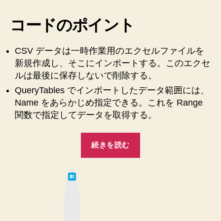
点！”
CSV
フ
コードのポイント
ァ
イ
ル
CSV データは一時作業用のエクセルファイルを
を
新規作成し、そこにインポートする。このエクセ
2
ルは最後に保存しないで削除する。
次
QueryTables でインポートしたデータ範囲には、
元
Name をあらかじめ指定できる。これを Range
配
関数で指定してデータを取得する。
列
と
し
“【Excel
続きを読む
て
VBA】
得
CSV
る
は
フ
ク
て
な
ラ
ァ
ブ
ッ
ス
イ
ク
の
マ
ル
ー