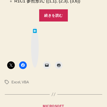
R1C1 参照形式: ((1,1), (2,3), (3,6))
範
囲
“【Excel
か
続きを読む
ら
VBA】
文
指
字
は
定
て
列
な
ブ
が
ブ
ッ
ッ
一
ク
マ
致
ク
ー
す
ク
の
ボ
る
タ
ワ
ン
場
ー
所
を
ク
返
Excel
,
VBA
タ
シ
す
グ
ー
ク
ト
ラ
ス
の
カ
MICROSOFT