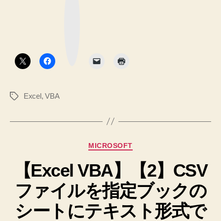
大
な
タ
ブ
列
ッ
の
ク
数
マ
入
ー
を
ク
っ
取
ボ
タ
得
た
ン
す
こ
る
と
コ
Excel
,
VBA
タ
の
ー
グ
ド
あ
へ
る
の
最
カ
MICROSOFT
大
テ
行
【Excel VBA】【2】CSV
ゴ
リ
数・
ファイルを指定ブックの
ー
最
大
シートにテキスト形式で
列