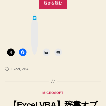
続きを読む
出
VBA】
す
2
こ
は
次
と
て
な
は
元
ブ
ッ
で
配
ク
き
マ
列
ー
ま
ク
か
ボ
せ
タ
ら
ん
ン
＞
1
＜
次
へ
Excel
,
VBA
タ
元
の
グ
目
の
要
カ
MICROSOFT
素
テ
(配
【Excel VBA】辞書オブ
ゴ