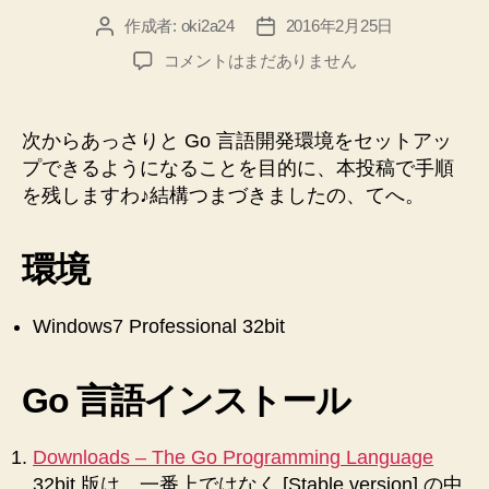
作成者:
oki2a24
2016年2月25日
投
投
稿
稿
【Windows】
コメントはまだありません
者
日
Go
言
語
次からあっさりと Go 言語開発環境をセットアッ
を
プできるようになることを目的に、本投稿で手順
イ
を残しますわ♪結構つまづきましたの、てへ。
ン
ス
ト
環境
ー
ル
し、
Windows7 Professional 32bit
動
作
Go 言語インストール
の
確
認、
Downloads – The Go Programming Language
開
32bit 版は、一番上ではなく [Stable version] の中