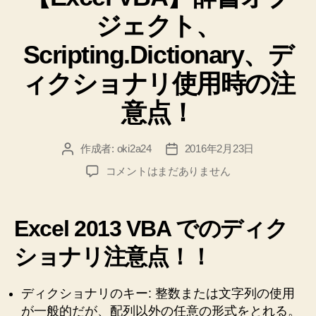
リ
列)
ジェクト、
ー
を
取
Scripting.Dictionary、デ
り
ィクショナリ使用時の注
出
す
意点！
こ
と
作成者:
oki2a24
2016年2月23日
投
投
は
稿
稿
【Excel
コメントはまだありません
で
者
日
VBA】
き
辞
ま
書
Excel 2013 VBA でのディク
オ
せ
ブ
ショナリ注意点！！
ん
ジ
＞
ェ
ディクショナリのキー: 整数または文字列の使用
＜”
ク
が一般的だが、配列以外の任意の形式をとれる。
ト、