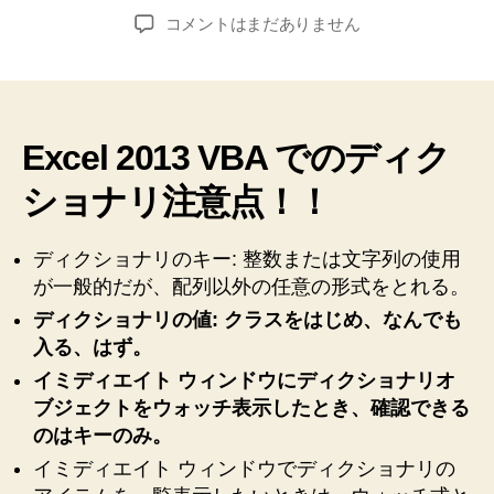
稿
稿
【Excel
コメントはまだありません
者
日
VBA】
辞
書
オ
ブ
Excel 2013 VBA でのディク
ジ
ショナリ注意点！！
ェ
ク
ト、
ディクショナリのキー: 整数または文字列の使用
Scripting.Dictionary、
が一般的だが、配列以外の任意の形式をとれる。
デ
ィ
ディクショナリの値: クラスをはじめ、なんでも
ク
入る、はず。
シ
イミディエイト ウィンドウにディクショナリオ
ョ
ブジェクトをウォッチ表示したとき、確認できる
ナ
のはキーのみ。
リ
使
イミディエイト ウィンドウでディクショナリの
用