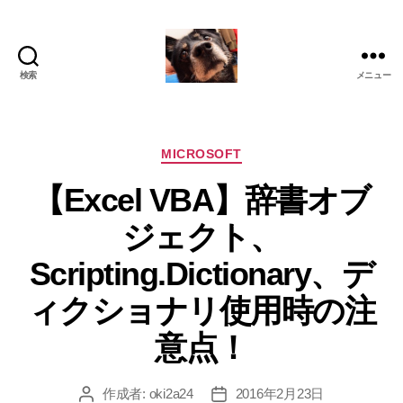
検索
メニュー
oki2a24
カ
MICROSOFT
テ
【Excel VBA】辞書オブ
ゴ
リ
ジェクト、
ー
Scripting.Dictionary、デ
ィクショナリ使用時の注
意点！
作成者:
oki2a24
2016年2月23日
投
投