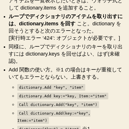
アイテムを一覧表示したいときは、ウォッチ式と
時
して dictionary.items を追加すること。
の
ループでディクショナリのアイテムを取り出すに
注
意
は、dictionary.items を回す
こと。dictionary を
点！
回そうとすると次のエラーとなった。
へ
[実行時エラー ‘424’: オブジェクトが必要です。]
の
同様に、ループでディクショナリのキーを取り出
すには dictionary.keys を回せばよい、はず(未確
認)。
Add 関数の使い方。※1 の場合はキーが重複して
いてもエラーとならない。上書きする。
dictionary.Add "key", "item"
dictionary.Add key:="key, Item:="item"
Call dictionary.Add("key", "item")
Call dictionary.Add(key:="key",
Item:="item")
※1