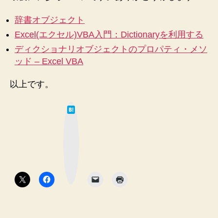
辞書オブジェクト
Excel(エクセル)VBA入門：Dictionaryを利用する
ディクショナリオブジェクトのプロパティ・メソ
ッド – Excel VBA
以上です。
は
て
な
ブ
ッ
ク
マ
ー
ク
ボ
タ
ン