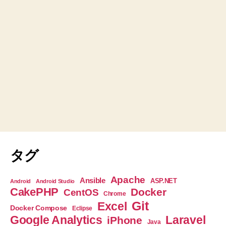
タグ
Apache
Ansible
ASP.NET
Android
Android Studio
CakePHP
Docker
CentOS
Chrome
Git
Excel
Docker Compose
Eclipse
Google Analytics
Laravel
iPhone
Java