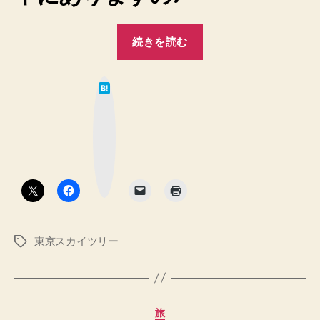
“【東
続きを読む
京
ス
は
カ
て
な
イ
ブ
ッ
ツ
ク
マ
リ
ー
ク
ー】
ボ
タ
荷
ン
物
を
東京スカイツリー
タ
預
グ
け
る
の
カ
旅