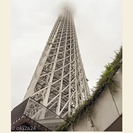
荷
物
を
預
け
る
の
に
佐
川
急
便
が
便
利
♪
コ
イ
ン
ロ