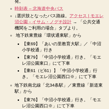
発。
時刻表 – 北海道中央バス
↓選択肢となったバス路線。
アクセス | モエレ
沼公園－イサム・ノグチ設計
→ 「公共交通
機関をご利用の場合」タブより。
地下鉄東豊線「環状通東駅」から
【東69】「あいの里教育大駅」／「中沼
小学校通」行き
【東79】「中沼小学校通」行き。「モエ
レ沼公園東口」にて下車
【東61（ビ61）】「中沼小学校通」行
き。「モエレ沼公園西口※」にて下車
地下鉄南北線「北34条駅」／東豊線「新道東
駅」から
【東76】「中沼小学校通」行き。「モエ
レ沼公園西口※」にて下車