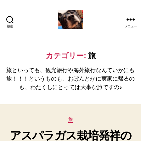
検索
メニュー
oki2a24
カテゴリー:
旅
旅といっても、観光旅行や海外旅行なんていかにも
旅！！！というものも、おぼんとかに実家に帰るの
も、わたくしにとっては大事な旅ですの♪
カ
旅
テ
アスパラガス栽培発祥の
ゴ
リ