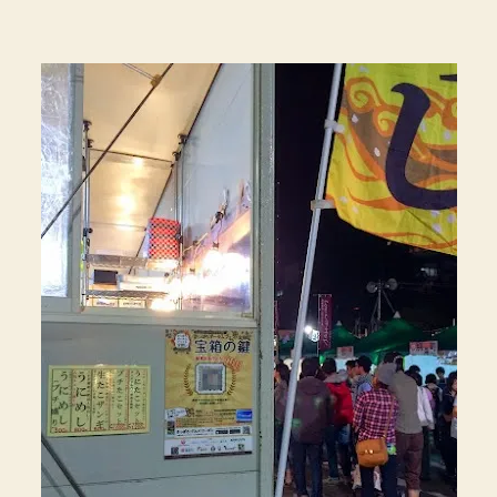
ろ
ン
オ
ト”
ー
タ
ム
フ
ェ
ス
ト
宝
探
し
を
攻
略！
ヒ
ン
ト！
感
想