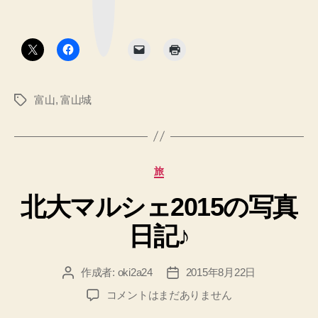
マ
物
ー
ク
館】
ボ
タ
富
ン
山
城
富山
,
富山城
タ
に
グ
行
っ
て
カ
旅
面
テ
白
北大マルシェ2015の写真
ゴ
リ
か
日記♪
ー
っ
た
作成者:
oki2a24
2015年8月22日
投
投
こ
稿
稿
と
北
コメントはまだありません
者
日
大
を