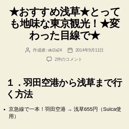
に
テ
佐
★おすすめ浅草★とって
ゴ
リ
川
も地味な東京観光！★変
ー
急
便
わった目線で★
が
便
作成者:
oki2a24
2014年9月11日
投
投
利
稿
稿
★
2件のコメント
♪
者
日
お
コ
す
す
イ
１．羽田空港から浅草まで行
め
ン
浅
く方法
ロ
草
ッ
★
京急線で一本！羽田空港 → 浅草655円（Suica使
カ
と
用）
っ
ー
て
が
も