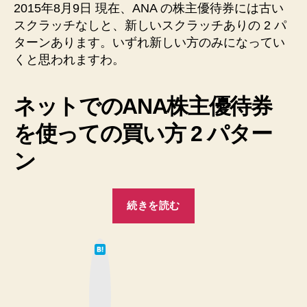
予
2015年8月9日 現在、ANA の株主優待券には古い
約
スクラッチなしと、新しいスクラッチありの 2 パ
時
ターンあります。いずれ新しい方のみになってい
の
くと思われますわ。
注
意
事
ネットでのANA株主優待券
項
メ
を使っての買い方 2 パター
モ
ン
へ
の
“【ANA】
続きを読む
株
主
は
優
て
な
待
ブ
ッ
券
ク
マ