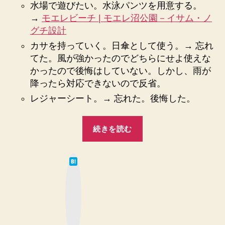
水場で遊びたい。水泳パンツを用意する。
→
モエレビーチ | モエレ沼公園－イサム・ノ
グチ設計
カサを持っていく。日傘として使う。→ 忘れ
てた。風が強かったのでどちらにせよ使えな
かったので後悔はしていない。しかし、雨が
降ったら対応できないので反省。
レジャーシート。→ 忘れた。後悔した。
“2015
続きを読む
年
夏、
は
0
て
な
歳
ブ
ッ
児
ク
マ
と
ー
ク
の
ボ