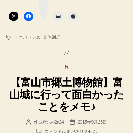
ー
ク
培
ボ
タ
発
ン
祥
の
アスパラガス
,
喜茂別町
タ
地
グ
は
北
海
カ
旅
道
テ
喜
【富山市郷土博物館】富
ゴ
リ
茂
山城に行って面白かった
ー
別
町”
ことをメモ♪
作成者:
oki2a24
2015年9月25日
投
投
稿
稿
【富
コメントはまだありません