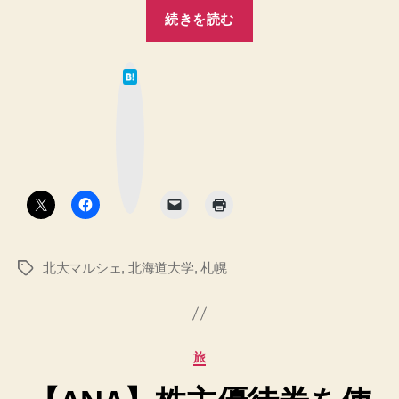
“北
続きを読む
大
マ
は
ル
て
な
シ
ブ
ッ
ェ
ク
マ
2015
ー
ク
の
ボ
タ
写
ン
真
日
北大マルシェ
,
北海道大学
,
札幌
タ
記
グ
♪”
カ
旅
テ
ゴ