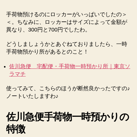
ッ
カ
手荷物預けるのにロッカーがいっぱいでしたの＞
ー
＜。ちなみに、ロッカーはサイズによって金額が
が
異なり、300円と700円でしたわ。
空
い
て
どうしましょうかとあぐねておりましたら、一時
な
手荷物預かり所があるとのこと！
く
と
佐川急便 宅配便・手荷物一時預かり所｜東京ソ
も！
ラマチ
へ
の
使ってみて、こちらのほうが断然良かったですの♪
ノートいたしますわ♪
佐川急便手荷物一時預かりの
特徴