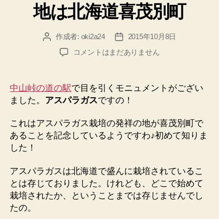
地は北海道喜茂別町
ー
作成者:
oki2a24
2015年10月8日
投
投
稿
稿
ア
コメントはまだありません
者
日
ス
パ
ラ
中山峠の道の駅
で目を引くモニュメントがござい
ガ
ました。
アスパラガス
ですの！
ス
栽
これはアスパラガス栽培の発祥の地が喜茂別町で
培
あることを記念しているようですわ♪初めて知りま
発
した！
祥
の
地
アスパラガスは北海道で盛んに栽培されているこ
は
とは存じておりました。けれども、どこで始めて
北
栽培されたか、ということまでは存じませんでし
海
たの。
道