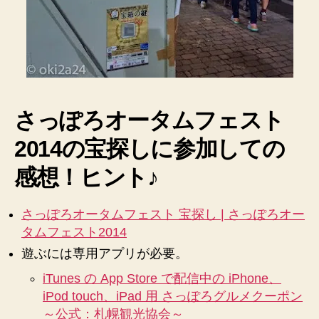
♪
へ
の
さっぽろオータムフェスト
2014の宝探しに参加しての
感想！ヒント♪
さっぽろオータムフェスト 宝探し | さっぽろオー
タムフェスト2014
遊ぶには専用アプリが必要。
iTunes の App Store で配信中の iPhone、
iPod touch、iPad 用 さっぽろグルメクーポン
～公式：札幌観光協会～