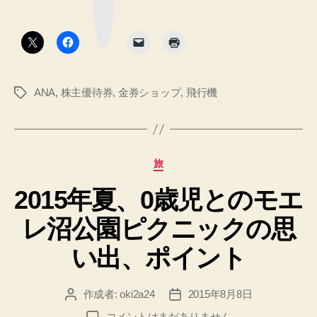
を
ー
ク
使
ボ
タ
っ
ン
た
航
ANA
,
株主優待券
,
金券ショップ
,
飛行機
タ
空
グ
券
予
約
カ
旅
時
テ
の
2015年夏、0歳児とのモエ
ゴ
リ
注
レ沼公園ピクニックの思
ー
意
事
い出、ポイント
項
メ
作成者:
oki2a24
2015年8月8日
投
投
モ”
稿
稿
2015
コメントはまだありません