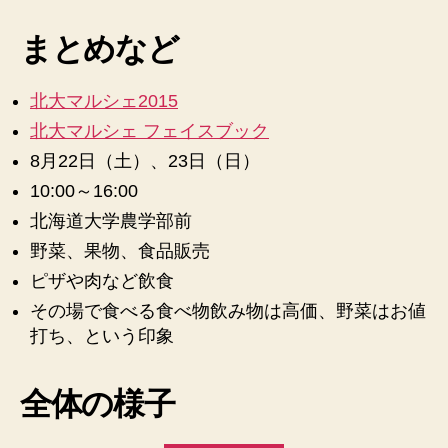
マ
メ
ル
まとめなど
モ
シ
♪”
ェ
2015
北大マルシェ2015
の
北大マルシェ フェイスブック
写
8月22日（土）、23日（日）
真
日
10:00～16:00
記
北海道大学農学部前
♪
野菜、果物、食品販売
へ
の
ピザや肉など飲食
その場で食べる食べ物飲み物は高価、野菜はお値
打ち、という印象
全体の様子