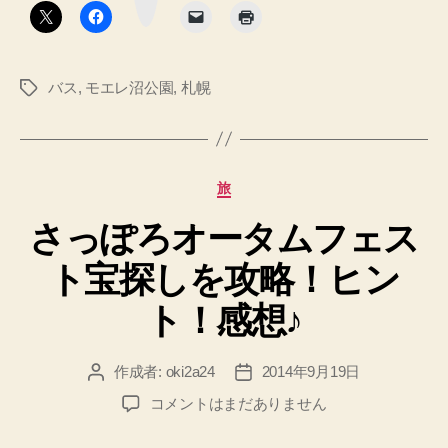
タ
モ
ン
エ
レ
バス
,
モエレ沼公園
,
札幌
タ
沼
グ
公
園
ピ
カ
旅
ク
テ
ニ
さっぽろオータムフェス
ゴ
リ
ッ
ト宝探しを攻略！ヒン
ー
ク
の
ト！感想♪
思
い
作成者:
oki2a24
2014年9月19日
投
投
出、
稿
稿
さ
コメントはまだありません
ポ
者
日
っ
イ
ぽ