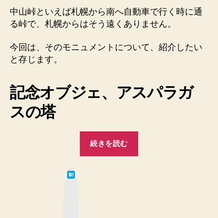
喜
中山峠といえば札幌から南へ自動車で行く時に通
茂
る峠で、札幌からはそう遠くありません。
別
町
今回は、そのモニュメントについて、紹介したい
へ
の
と存じます。
記念オブジェ、アスパラガ
スの塔
“ア
続きを読む
ス
パ
は
ラ
て
な
ガ
ブ
ッ
ス
ク
マ
栽