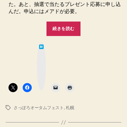
た。あと、抽選で当たるプレゼント応募に申し込
んだ。申込にはメアドが必要。
“さ
続きを読む
っ
ぽ
は
ろ
て
な
オ
ブ
ッ
ー
ク
マ
タ
ー
ク
ム
ボ
タ
フ
ン
ェ
ス
さっぽろオータムフェスト
,
札幌
タ
ト
グ
宝
探