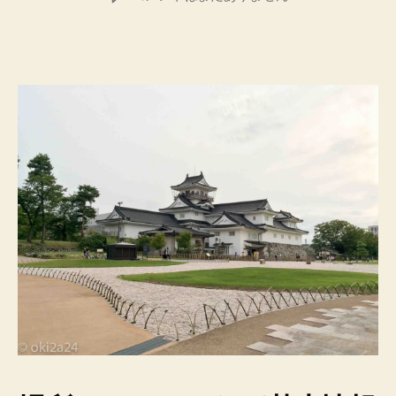
者
日
山
市
郷
土
博
物
館】
富
山
城
に
行
っ
て
面
白
か
っ
た
こ