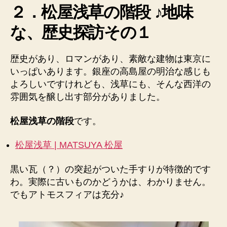
空
２．松屋浅草の階段 ♪地味
地
い
味
な、歴史探訪その１
な
て
東
な
京
歴史があり、ロマンがあり、素敵な建物は東京に
く
観
いっぱいあります。銀座の高島屋の明治な感じも
と
光！
よろしいですけれども、浅草にも、そんな西洋の
も！”
★
雰囲気を醸し出す部分がありました。
変
わ
松屋浅草の階段
です。
っ
た
松屋浅草 | MATSUYA 松屋
目
線
で
黒い瓦（？）の突起がついた手すりが特徴的です
★
わ。実際に古いものかどうかは、わかりません。
へ
でもアトモスフィアは充分♪
の