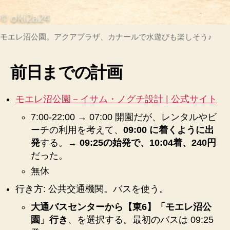
い
出、
ポ
モエレ沼公園。アクアプラザ、カナールで水遊びも楽しそう♪
イ
ン
ト
前日までの計画
へ
の
モエレ沼公園－イサム・ノグチ設計 | 公式サイト
7:00-22:00 → 07:00 開園だが、レンタルやビ
ーチの利用を考えて、
09:00 に着くように出
発
する。→
09:25の始発で、10:04着、240円
だった。
無休
行き方: 公共交通機関。バスを使う。
大通バスセンターから【東6】「モエレ沼公
園」行き
、を選択する。最初のバスは 09:25