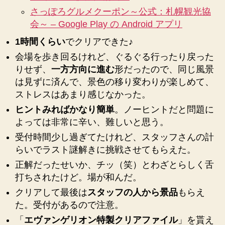
さっぽろグルメクーポン～公式：札幌観光協
会～ – Google Play の Android アプリ
1時間くらい
でクリアできた♪
会場を歩き回るけれど、ぐるぐる行ったり戻った
りせず、
一方方向に進む
形だったので、同じ風景
は見ずに済んで、景色の移り変わりが楽しめて、
ストレスはあまり感じなかった。
ヒントみればかなり簡単
。ノーヒントだと問題に
よっては非常に辛い、難しいと思う。
受付時間少し過ぎてたけれど、スタッフさんの計
らいでラスト謎解きに挑戦させてもらえた。
正解だったせいか、チッ（笑）とわざとらしく舌
打ちされたけど。場が和んだ。
クリアして最後は
スタッフの人から景品
もらえ
た。受付があるので注意。
「
エヴァンゲリオン特製クリアファイル
」を貰え