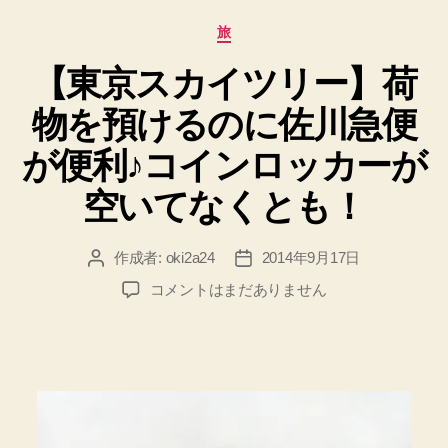
し
カ
旅
を
テ
攻
【東京スカイツリー】荷
ゴ
リ
略！
物を預けるのに佐川急便
ー
ヒ
ン
が便利♪コインロッカーが
ト！
空いてなくとも！
感
想
作成者:
oki2a24
2014年9月17日
投
投
♪”
稿
稿
【東
コメントはまだありません
者
日
京
ス
カ
イ
ツ
リ
ー】