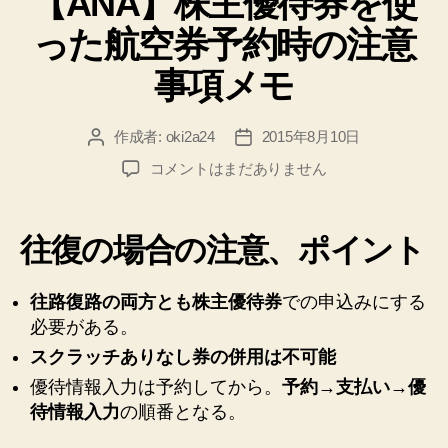
【ANA】株主優待券を使
リ
った航空券予約時の注意
ー
事項メモ
作成者:
oki2a24
2015年8月10日
投
投
稿
稿
【ANA】
コメントはまだありません
者
日
株
主
優
往復の場合の注意、ポイント
待
券
を
往路復路の両方とも株主優待券
での申込みにする
使
必要がある。
っ
スクラッチありなし券の併用は不可能
た
優待情報入力は予約してから。
予約→支払い→優
航
空
待情報入力
の順番となる。
券