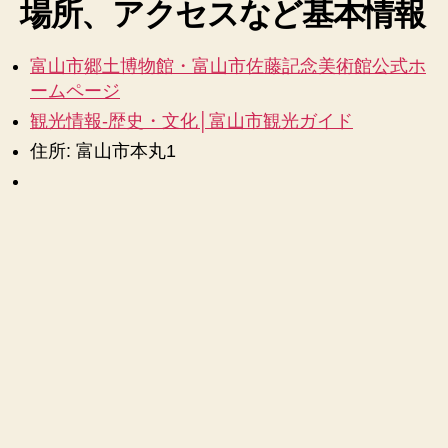
場所、アクセスなど基本情報
と
を
メ
富山市郷土博物館・富山市佐藤記念美術館公式ホ
モ
ームページ
♪
へ
観光情報-歴史・文化│富山市観光ガイド
の
住所: 富山市本丸1