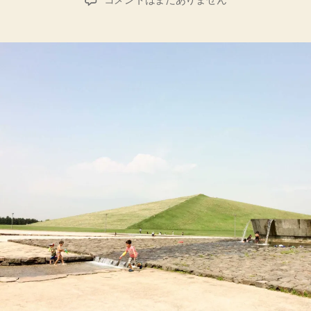
者
日
年
夏、
0
歳
児
と
の
モ
エ
レ
沼
公
園
ピ
ク
ニ
ッ
ク
の
思