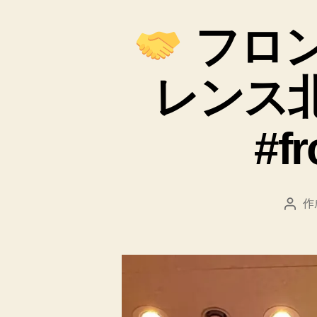
フロン
レンス北
#f
作
投
稿
者