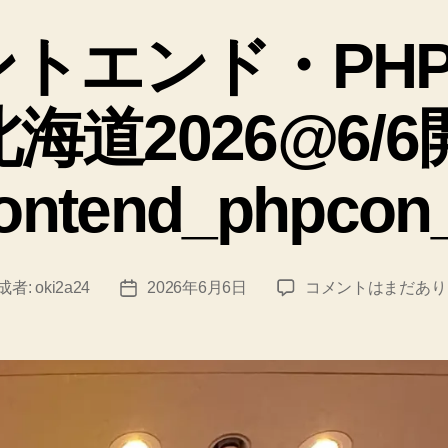
テ
ゴ
トエンド・PH
リ
ー
海道2026@6/6
rontend_phpcon
成者:
oki2a24
2026年6月6日
コメントはまだあり
投
フ
稿
ロ
日
ン
ト
エ
ン