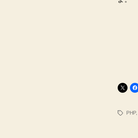
PHP
タ
グ