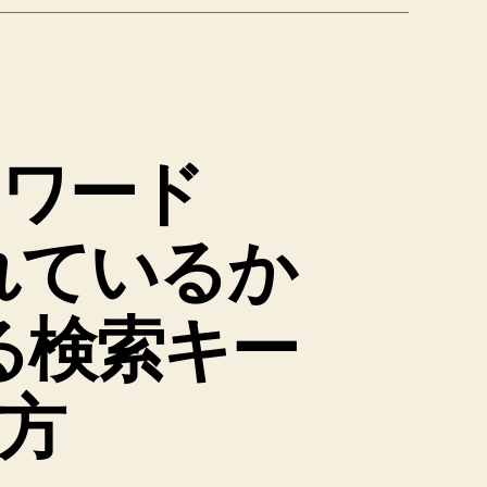
ーワード
まれているか
る検索キー
方
on_do”