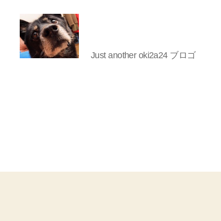
Just another oki2a24 ブロゴ
oki2a24