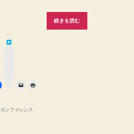
“
続きを読む
フ
は
ロ
て
な
ン
ブ
ッ
ク
ト
マ
ー
エ
ク
ボ
タ
ン
ン
ド・
PHP
カ
,
カンファレンス
ン
フ