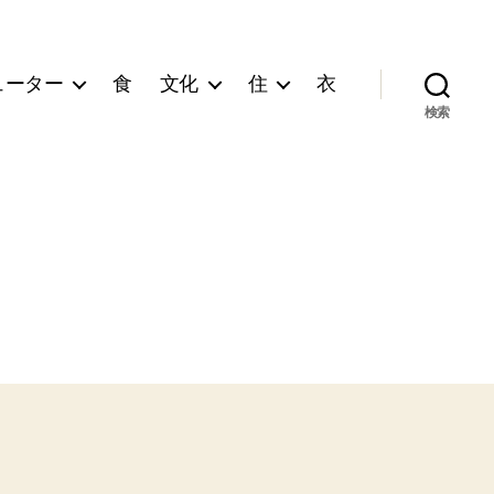
ューター
食
文化
住
衣
検索