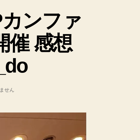
Pカンファ
開催 感想
_do
ません