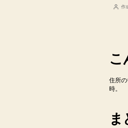
作
投
稿
者
こ
住所の
時。
ま