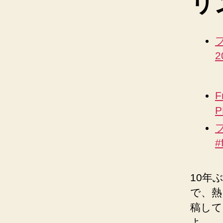
リ
2
F
P
#
10年
で、熱
稿して
よ。