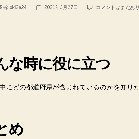
PHP
成者:
oki2a24
2021年3月27日
コメントはまだあ
投
で
稿
複
日
数
の
検
索
んな時に役に立つ
キ
ー
ワ
ー
中にどの都道府県が含まれているのかを知り
ド
(needle)
が
文
字
とめ
列
に