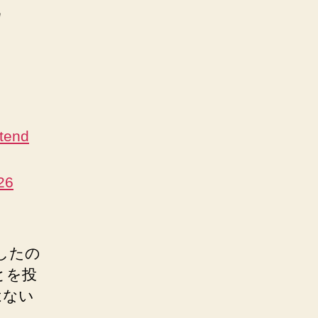
に
tend
6
したの
とを投
はない