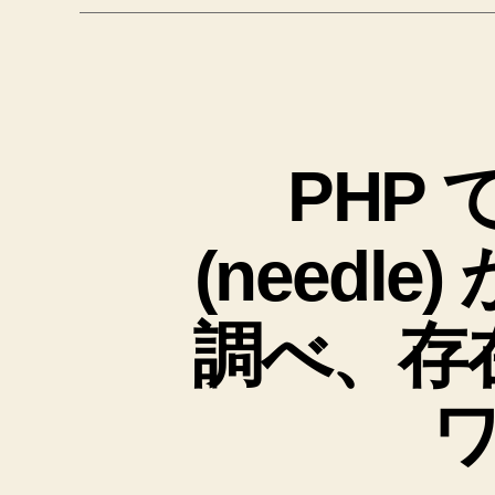
PHP
(need
調べ、存