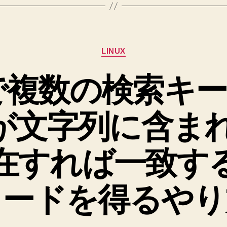
ァ
レ
ン
カ
ス
LINUX
テ
北
ゴ
 で複数の検索キ
リ
海
ー
道
le) が文字列に含
2026@6/6
開
催
在すれば一致す
感
想
ワードを得るやり
#frontend_phpc