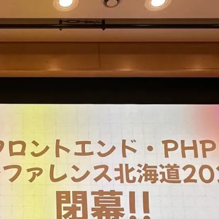
ド・
PHP
カ
ン
フ
ァ
レ
ン
ス
北
海
道
2026@6/6
開
催
感
想
#frontend_phpcon_d
へ