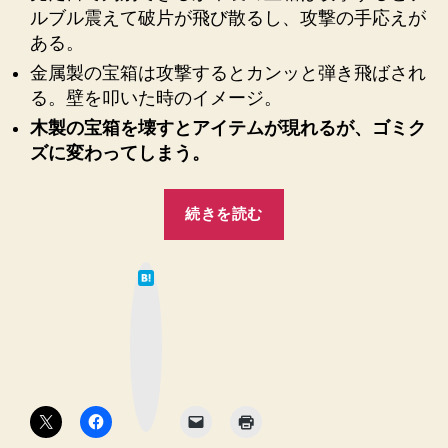
中
ルブル震えて破片が飛び散るし、攻撃の手応えが
身
ある。
が
金属製の宝箱は攻撃するとカンッと弾き飛ばされ
ゴ
る。壁を叩いた時のイメージ。
ミ
ク
木製の宝箱を壊すとアイテムが現れるが、ゴミク
ズ
ズに変わってしまう。
に
な
“【DARK
る
続きを読む
SOULSⅡ】
＞
＜
木
普
は
の
て
通
な
宝
ブ
に
ッ
箱
開
ク
マ
け
を
ー
ク
ま
壊
ボ
し
タ
す
ン
ょ
と