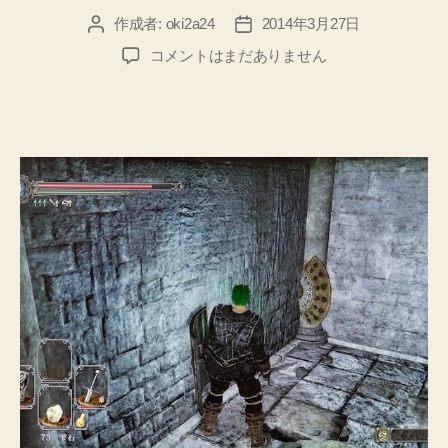
ね
作成者:
oki2a24
2014年3月27日
投
投
♪【思
稿
稿
【DARK
コメントはまだありません
い
者
日
SOULSⅡ】
出
忘
却
メ
の
モ】”
牢
ボ
ス、
虚
ろ
の
衛
兵
攻
略
【思
い
出