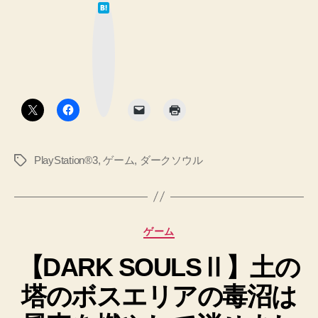
っ
は
イ
て
て
な
デ
ブ
く
ッ
鉄
れ
ク
マ
火
る
ー
ク
お
塔
ボ
ば
タ
の
ン
ち
竜
ゃ
騎
ん
PlayStation®3
,
ゲーム
,
ダークソウル
タ
が
兵
グ
移
撃
動
破
す
後
る
カ
ゲーム
先
に
テ
は
奇
【DARK SOULSⅡ】土の
ゴ
【思
リ
跡
い
塔のボスエリアの毒沼は
ー
を
出
売
メ