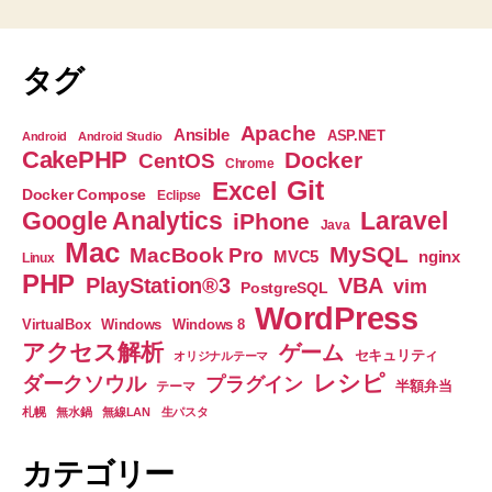
プ
ト
リ】
の
で
へ
追
の
ペ
タグ
加
ー
さ
Apache
Ansible
ASP.NET
Android
Android Studio
れ
CakePHP
Docker
CentOS
ジ
Chrome
た
Git
Excel
Docker Compose
Eclipse
送
の
Google Analytics
Laravel
iPhone
Java
で
Mac
り
MySQL
MacBook Pro
nginx
MVC5
Linux
今
PHP
PlayStation®3
VBA
vim
PostgreSQL
ま
WordPress
VirtualBox
Windows
Windows 8
で
アクセス解析
ゲーム
セキュリティ
オリジナルテーマ
の
レシピ
ダークソウル
プラグイン
半額弁当
テーマ
カ
札幌
無水鍋
無線LAN
生パスタ
レ
ン
カテゴリー
ダ