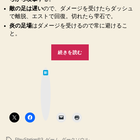
モ】
敵の足は遅い
ので、ダメージを受けたらダッシュ
へ
で離脱、エストで回復。切れたら雫石で。
の
炎の足場
はダメージを受けるので常に避けるこ
と。
“【ダ
続きを読む
ー
ク
は
ソ
て
な
ウ
ブ
ッ
ル
ク
マ
2】
ー
ク
黒
ボ
タ
渓
ン
谷
の
PlayStation®3
,
ゲーム
,
ダークソウル
タ