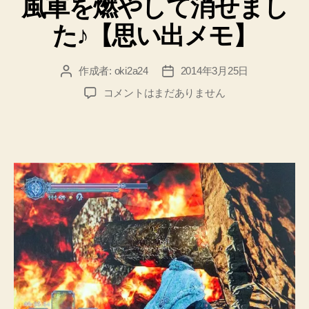
風車を燃やして消せまし
モ】
っ
た♪【思い出メモ】
へ
て
の
く
作成者:
oki2a24
2014年3月25日
投
投
れ
稿
稿
る
【DARK
コメントはまだありません
者
日
SOULSⅡ】
お
土
ば
の
ち
塔
ゃ
の
ボ
ん
ス
が
エ
移
リ
動
ア
す
の
毒
る
沼
先
は