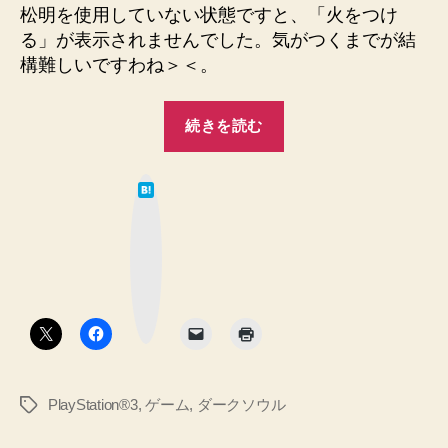
松明を使用していない状態ですと、「火をつけ
る」が表示されませんでした。気がつくまでが結
構難しいですわね＞＜。
“【DARK
続きを読む
SOULSⅡ】
土
は
の
て
な
塔
ブ
ッ
の
ク
マ
ボ
ー
ク
ス
ボ
タ
エ
ン
リ
ア
PlayStation®3
,
ゲーム
,
ダークソウル
タ
の
グ
毒