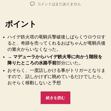
稿
稿
【DARK
コメントはまだありません
者
日
SOULSⅡ】
ハ
イ
ポイント
デ
鉄
火
ハイデ鉄火塔の竜騎兵撃破後しばらくウロウロす
塔
ると、奇跡を売ってくれるおばちゃんが竜騎兵後
の
の篝火からいなくなった。
竜
→
マデューラからハイデ鉄火等に向かう階段を
騎
降りたところの水路手前
部分にいた。
兵
撃
おそらく、一度話しかける事がトリガーとなりま
破
すので、話しかけずに眺めているだけでしたら、
後
おそらく移動しないと予想
に
奇
“【DARK
跡
続きを読む
SOULSⅡ】
を
売
ハ