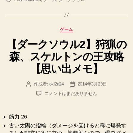
ボ
グ
ス
攻
略
カ
ゲーム
【思
テ
い
【ダークソウル2】狩猟の
ゴ
リ
出
森、スケルトンの王攻略
ー
メ
モ】”
【思い出メモ】
作成者:
oki2a24
2014年3月29日
投
投
稿
稿
【ダ
コメントはまだありません
者
日
ー
ク
ソ
筋力 26
ウ
古い太陽の指輪（ダメージを受けると稀に爆発す
ル
2】