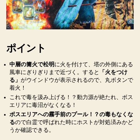
は
風
【思
車
を
い
燃
出
や
メ
し
モ】”
ポイント
て
消
せ
中層の篝火で松明
に火を付けて、塔の外側にある
ま
風車にぎりぎりまで近づく。すると
「火をつけ
し
る」
がウインドウが表示されるので、丸ボタンで
た
着火！
♪【思
い
これで毒を汲み上げる！？動力源が絶たれ、ボス
出
エリアに毒沼がなくなる！
メ
ボスエリアへの霧手前のプール！？の毒もなくな
モ】
る
ので白霊で呼ばれた時にホストが対処済みかど
へ
の
うか確認できる。