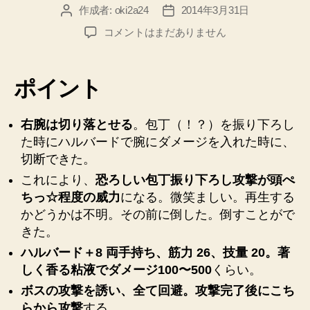
作成者:
oki2a24
2014年3月31日
投
投
稿
稿
【ダ
コメントはまだありません
者
日
ー
ク
ソ
ポイント
ウ
ル
2】
右腕は切り落とせる
。包丁（！？）を振り下ろし
黒
た時にハルバードで腕にダメージを入れた時に、
渓
切断できた。
谷
これにより、
恐ろしい包丁振り下ろし攻撃が頭ぺ
の
ちっ☆程度の威力
になる。微笑ましい。再生する
ボ
かどうかは不明。その前に倒した。倒すことがで
ス
攻
きた。
略
ハルバード＋8 両手持ち、筋力 26、技量 20。著
【思
しく香る粘液でダメージ100〜500
くらい。
い
ボスの攻撃を誘い、全て回避。攻撃完了後にこち
出
メ
らから攻撃
する。