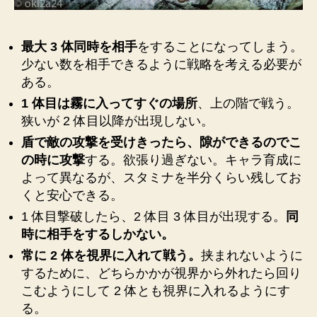
メ
モ】
へ
最大 3 体同時を相手
をすることになってしまう。
の
少ない数を相手できるように戦略を考える必要が
ある。
1 体目は霧に入ってすぐの場所
、上の階で戦う。
狭いが 2 体目以降が出現しない。
盾で敵の攻撃を受けきったら、隙ができるのでこ
の時に攻撃
する。欲張り過ぎない。キャラ育成に
よって異なるが、スタミナを半分くらい残してお
くと安心できる。
1 体目撃破したら、2 体目 3 体目が出現する。
同
時に相手をするしかない。
常に 2 体を視界に入れて戦う。
挟まれないように
するために、どちらかかが視界から外れたら回り
こむようにして 2 体とも視界に入れるようにす
る。