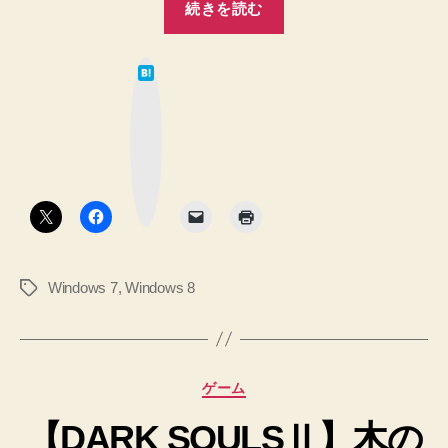
続きを読む
7】
【Windows
は
8.1】
て
な
パ
ブ
ッ
ソ
ク
マ
コ
ー
ク
ン
ボ
タ
の
ン
立
ち
Windows 7
,
Windows 8
タ
上
グ
げ、
終
了
カ
ゲーム
時
テ
刻
【DARK SOULSⅡ】木の
ゴ