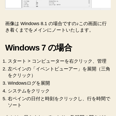
時
う
刻
に
を
な
知
画像は Windows 8.1 の場合ですの♪この画面に行
り
る
き着くまでをメインにノートいたします。
に
ま
は
し
シ
Windows 7 の場合
た
ス
の
テ
スタート > コンピューターを右クリック、管理
ム
♪【思
ロ
左ペインの「イベントビューアー」を展開（三角
い
グ
をクリック）
出
を
Windowsログを展開
メ
見
モ】”
システムをクリック
ま
す！
右ペインの日付と時刻をクリックし、行を時間で
へ
ソート
の