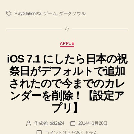
う。。。
中
【思
PlayStation®3
,
ゲーム
い
,
ダークソウル
タ
身
出
グ
が
メ
ゴ
モ】
ミ
へ
カ
APPLE
の
ク
テ
ズ
iOS 7.1 にしたら日本の祝
ゴ
リ
に
祭日がデフォルトで追加
ー
な
る
されたので今までのカレ
＞
ンダーを削除！【設定ア
＜
普
プリ】
通
に
作成者:
oki2a24
2014年3月20日
投
投
開
稿
稿
iOS
コメントはまだありません