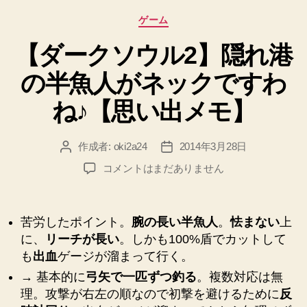
ト
カ
ゲーム
ン
テ
の
【ダークソウル2】隠れ港
ゴ
リ
王
の半魚人がネックですわ
ー
攻
略
ね♪【思い出メモ】
【思
い
作成者:
oki2a24
2014年3月28日
投
投
出
稿
稿
【ダ
コメントはまだありません
メ
者
日
ー
モ】”
ク
ソ
苦労したポイント。
腕の長い半魚人
。
怯まない
上
ウ
に、
リーチが長い
。しかも100%盾でカットして
ル
も
出血
ゲージが溜まって行く。
2】
隠
→ 基本的に
弓矢で一匹ずつ釣る
。複数対応は無
れ
理。攻撃が右左の順なので初撃を避けるために
反
港