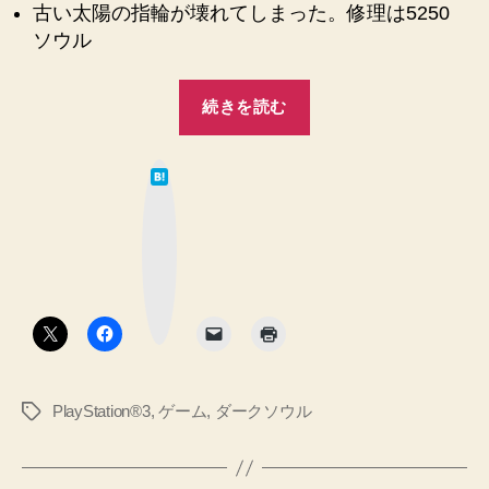
古い太陽の指輪が壊れてしまった。修理は5250
ソウル
“【ダ
続きを読む
ー
ク
は
ソ
て
な
ウ
ブ
ッ
ル
ク
マ
2】
ー
ク
狩
ボ
タ
猟
ン
の
森、
PlayStation®3
,
ゲーム
,
ダークソウル
タ
ス
グ
ケ
ル