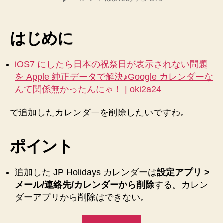
け
者
日
7.1
ま
に
し
し
はじめに
た
ょ
ら
う。。。
日
iOS7 にしたら日本の祝祭日が表示されない問題
【思
本
を Apple 純正データで解決♪Google カレンダーな
い
の
んて関係無かったんにゃ！ | oki2a24
祝
出
祭
メ
で追加したカレンダーを削除したいですわ。
日
モ】”
が
デ
ポイント
フ
ォ
追加した JP Holidays カレンダーは
設定アプリ >
ル
ト
メール/連絡先/カレンダーから削除
する。カレン
で
ダーアプリから削除はできない。
追
加
“iOS