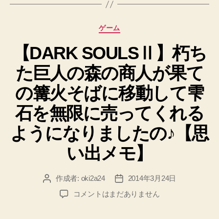
沼
は
カ
ゲーム
風
テ
車
【DARK SOULSⅡ】朽ち
ゴ
リ
を
た巨人の森の商人が果て
ー
燃
や
の篝火そばに移動して雫
し
石を無限に売ってくれる
て
消
ようになりましたの♪【思
せ
い出メモ】
ま
し
作成者:
oki2a24
2014年3月24日
投
投
た
稿
稿
♪【思
【DARK
コメントはまだありません
者
日
SOULSⅡ】
い
朽
出