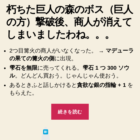
ち
朽ちた巨人の森のボス（巨人
メ
た
モ】”
巨
の方）撃破後、商人が消えて
人
しまいましたわね。。。
の
森
の
2つ目篝火の商人がいなくなった。 →
マデューラ
商
の果ての篝火の側
に出現。
人
が
雫石を無限
に売ってくれる。
雫石 1 つ 300 ソウ
果
ル
。どんどん買おう。じゃんじゃん使おう。
て
あるときふと話しかけると
貪欲な銀の指輪 + 1
を
の
もらえた。
篝
火
“【DARK
そ
続きを読む
ば
SOULSⅡ】
に
朽
移
は
ち
動
て
な