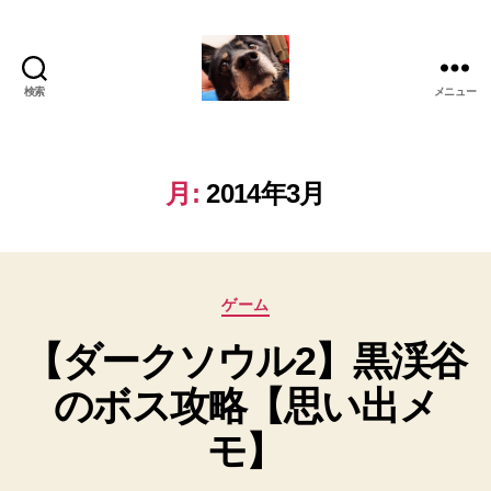
検索
メニュー
oki2a24
月:
2014年3月
カ
ゲーム
テ
【ダークソウル2】黒渓谷
ゴ
リ
のボス攻略【思い出メ
ー
モ】