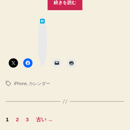
さ
続きを読む
7.1
れ
に
た
は
の
し
て
で
な
た
ブ
今
ッ
ら
ク
ま
マ
日
ー
で
ク
本
の
ボ
タ
カ
の
ン
レ
祝
ン
祭
ダ
iPhone
,
カレンダー
タ
日
ー
グ
を
が
削
デ
除！
フ
【設
投
ォ
定
1
2
3
古い
→
ア
ル
稿