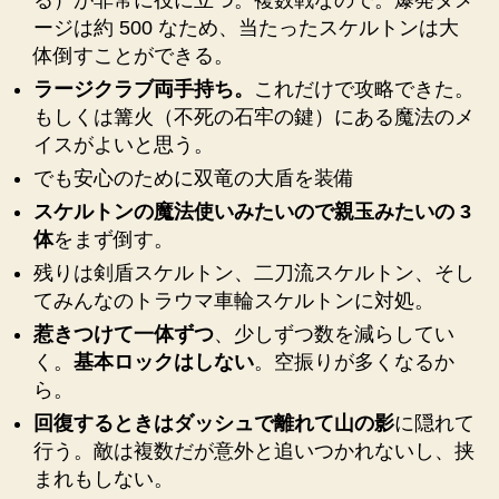
る）が非常に役に立つ。複数戦なので。爆発ダメ
狩
ージは約 500 なため、当たったスケルトンは大
猟
体倒すことができる。
の
ラージクラブ両手持ち。
これだけで攻略できた。
森、
もしくは篝火（不死の石牢の鍵）にある魔法のメ
ス
イスがよいと思う。
ケ
ル
でも安心のために双竜の大盾を装備
ト
スケルトンの魔法使いみたいので親玉みたいの 3
ン
体
をまず倒す。
の
王
残りは剣盾スケルトン、二刀流スケルトン、そし
攻
てみんなのトラウマ車輪スケルトンに対処。
略
惹きつけて一体ずつ
、少しずつ数を減らしてい
【思
く。
基本ロックはしない
。空振りが多くなるか
い
ら。
出
メ
回復するときはダッシュで離れて山の影
に隠れて
モ】
行う。敵は複数だが意外と追いつかれないし、挟
へ
まれもしない。
の