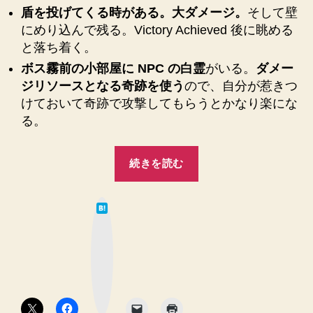
盾を投げてくる時がある。大ダメージ。
そして壁
にめり込んで残る。Victory Achieved 後に眺める
と落ち着く。
ボス霧前の小部屋に NPC の白霊
がいる。
ダメー
ジリソースとなる奇跡を使う
ので、自分が惹きつ
けておいて奇跡で攻撃してもらうとかなり楽にな
る。
“【DARK
続きを読む
SOULSⅡ】
忘
は
却
て
な
の
ブ
ッ
牢
ク
マ
ボ
ー
ク
ス、
ボ
タ
虚
ン