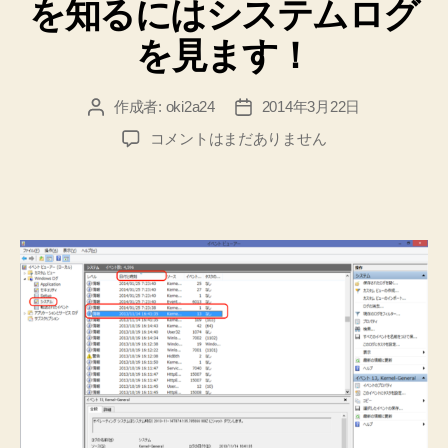
を知るにはシステムログ
移
た
動
の
を見ます！
♪【思
し
い
て
作成者:
oki2a24
2014年3月22日
出
投
投
雫
メ
稿
稿
【Windows
コメントはまだありません
石
モ】
者
日
7】
へ
を
【Windows
の
無
8.1】
パ
限
ソ
に
コ
売
ン
っ
の
立
て
ち
く
上
れ
げ、
る
終
了
よ