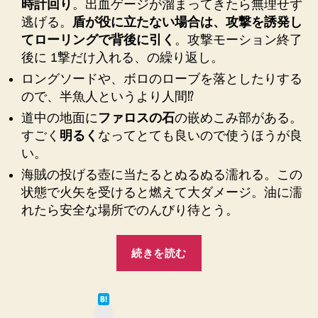
時計回り
。出血ゲージが溜まってきたら無理せず
の
逃げる。
盾が役に立たない場合は、攻撃を誘発し
半
てローリングで背後に引く
。攻撃モーション終了
魚
後に 1撃だけ入れる、の繰り返し。
人
が
ロングソードや、ボロのローブを落としたりする
ネ
ので、半魚人というより人間⁉︎
ッ
道中の地面に
ファロスの石
の嵌めこみ部がある。
ク
すごく
明るく
なってとても良いので使うほうが良
で
い。
す
わ
海賊の投げる壺に当たるとぬるぬる濡れる。この
ね
状態で火矢を受けると燃えて大ダメージ。油に濡
♪【思
れたら安全な場所でのんびり待とう。
い
出
“【ダ
メ
続きを読む
モ】
ー
へ
ク
の
は
ソ
て
な