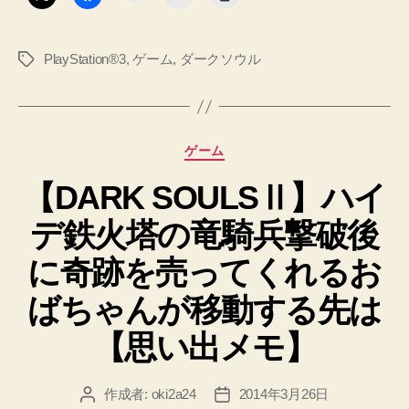
ろ
の
PlayStation®3
,
ゲーム
,
ダークソウル
タ
衛
グ
兵
攻
略
カ
ゲーム
【思
テ
い
【DARK SOULSⅡ】ハイ
ゴ
リ
出
デ鉄火塔の竜騎兵撃破後
ー
メ
モ】”
に奇跡を売ってくれるお
ばちゃんが移動する先は
【思い出メモ】
作成者:
oki2a24
2014年3月26日
投
投