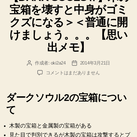
リ
を
宝箱を壊すと中身がゴミ
ー
知
る
クズになる＞＜普通に開
に
けましょう。。。【思い
は
シ
出メモ】
ス
テ
作成者:
oki2a24
2014年3月21日
投
投
ム
稿
稿
【DARK
コメントはまだありません
ロ
者
日
SOULSⅡ】
グ
木
を
の
ダークソウル2の宝箱につい
宝
見
箱
て
ま
を
す！”
壊
木製の宝箱と金属製の宝箱がある
す
と
見た目で判別できるが木製の宝箱は攻撃するとブ