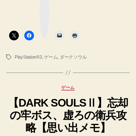
ウ
ブ
ッ
ル
ク
マ
2】
ー
ク
隠
ボ
タ
れ
ン
港
の
PlayStation®3
,
ゲーム
,
ダークソウル
タ
半
グ
魚
人
が
カ
ゲーム
ネ
テ
ッ
【DARK SOULSⅡ】忘却
ゴ
リ
ク
の牢ボス、虚ろの衛兵攻
ー
で
す
略【思い出メモ】
わ