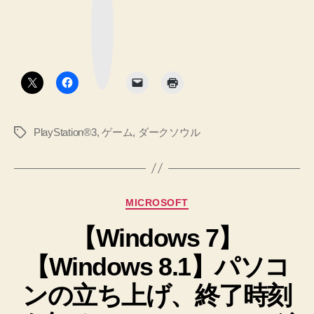
た
し
ブ
ッ
て
巨
ク
雫
マ
人
ー
石
ク
の
ボ
を
タ
森
ン
無
限
の
に
商
売
PlayStation®3
,
ゲーム
,
ダークソウル
タ
人
っ
グ
が
て
果
く
れ
て
カ
MICROSOFT
る
の
テ
よ
篝
【Windows 7】
ゴ
う
リ
火
に
【Windows 8.1】パソコ
ー
な
そ
り
ば
ンの立ち上げ、終了時刻
ま
に
し