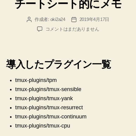
チートシート的にメモ
作成者:
oki2a24
2019年4月17日
投
投
稿
稿
tmux
コメントはまだありません
者
日
の
プ
ラ
グ
導入したプラグイン一覧
イ
ン
を
tmux-plugins/tpm
導
tmux-plugins/tmux-sensible
入
し
tmux-plugins/tmux-yank
た
tmux-plugins/tmux-resurrect
の
で
tmux-plugins/tmux-continuum
使
tmux-plugins/tmux-cpu
い
こ