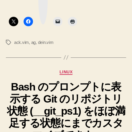
ス
マ
イ
ー
ト
ク
ル
ボ
ー
タ
を
ル
ン
し
使
て、:Ack
っ
で
ack.vim
,
ag
,
dein.vim
タ
て、
の
グ
ag
grep
に
コ
ag
マ
カ
を
LINUX
ン
テ
使
ド
Bash のプロンプトに表
ゴ
う
リ
が
よ
示する Git のリポジトリ
ー
う
使
に
え
状態 (__git_ps1) をほぼ満
設
る
定
足する状態にまでカスタ
な
し
た
ら