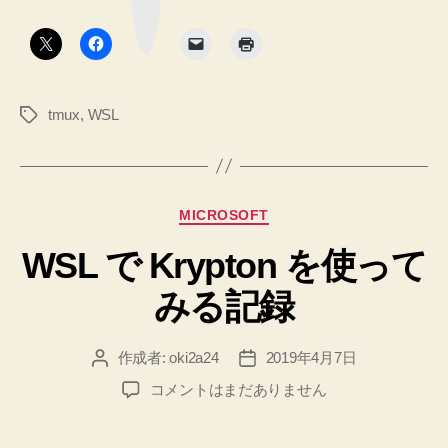
ク
最
ボ
タ
初
ン
の
.tmux.conf”
tmux
,
WSL
タ
グ
カ
MICROSOFT
テ
WSL で Krypton を使って
ゴ
リ
みる記録
ー
作成者:
oki2a24
2019年4月7日
投
投
稿
稿
WSL
コメントはまだありません
者
日
で
Krypton