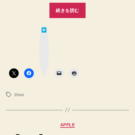
“tmux
な
続きを読む
す
の
た
プ
め
は
ラ
に
て
な
グ
覚
ブ
ッ
え
イ
ク
マ
て
ン
ー
お
ク
を
ボ
き
タ
導
ン
た
い
入
こ
し
と
tmux
タ
た
を
グ
の
チ
で
ー
ト
使
カ
APPLE
シ
い
テ
ー