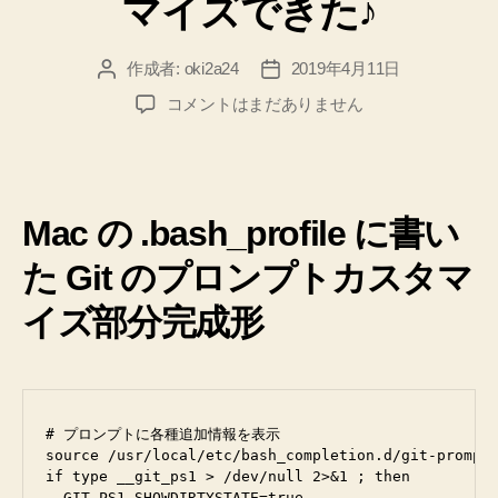
マイズできた♪
へ
ack.vim
の
を
作成者:
oki2a24
2019年4月11日
投
投
イ
稿
稿
Bash
コメントはまだありません
ン
者
日
の
ス
プ
ト
ロ
ン
ー
Mac の .bash_profile に書い
プ
ル
ト
し
た Git のプロンプトカスタマ
に
て、:Ack
表
イズ部分完成形
示
で
す
の
る
grep
Git
に
の
# プロンプトに各種追加情報を表示

リ
ag
source /usr/local/etc/bash_completion.d/git-prompt.
ポ
を
if type __git_ps1 > /dev/null 2>&1 ; then

ジ
  GIT_PS1_SHOWDIRTYSTATE=true
