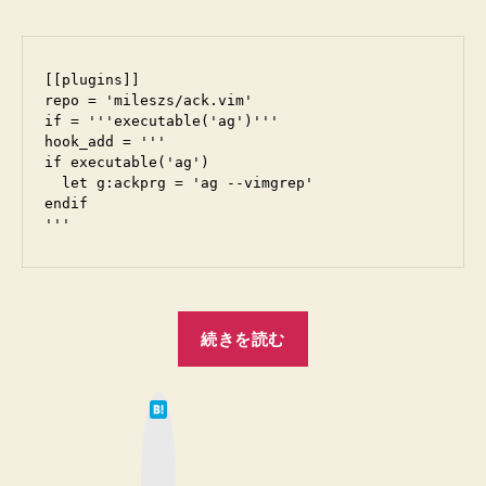
ル
ー
を
ト
使
シ
[[plugins]]

っ
repo = 'mileszs/ack.vim'

ー
て、
if = '''executable('ag')'''

ag
ト
hook_add = '''

コ
的
if executable('ag')

マ
  let g:ackprg = 'ag --vimgrep'

に
ン
endif

メ
ド
が
モ”
使
え
る
“【Vim】
続きを読む
な
dein.vim
ら
の
ack.vim
は
toml
を
て
な
イ
フ
ブ
ッ
ン
ァ
ク