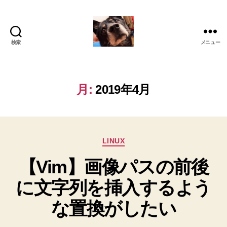
検索
メニュー
oki2a24
月:
2019年4月
カ
LINUX
テ
【Vim】画像パスの前後
ゴ
リ
に文字列を挿入するよう
ー
な置換がしたい