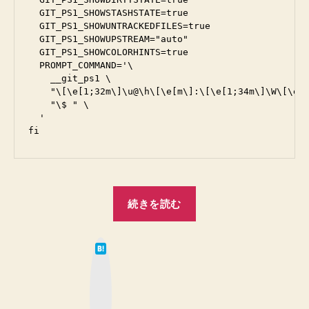
使
ト
  GIT_PS1_SHOWSTASHSTATE=true

う
  GIT_PS1_SHOWUNTRACKEDFILES=true

リ
  GIT_PS1_SHOWUPSTREAM="auto"

よ
状
  GIT_PS1_SHOWCOLORHINTS=true

態
う
  PROMPT_COMMAND='\

(__git_ps1)
    __git_ps1 \

に
を
    "\[\e[1;32m\]\u@\h\[\e[m\]:\[\e[1;34m\]\W\[\e[m
設
ほ
    "\$ " \

定
  '

ぼ
満
し
足
た”
す
る
“Bash
状
続きを読む
態
の
に
プ
ま
は
ロ
て
で
な
ン
カ
ブ
ッ
ス
プ
ク
マ
タ
ト