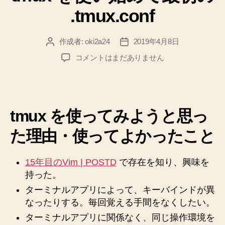
リ
.tmux.conf
ー
作成者:
oki2a24
2019年4月8日
投
投
稿
稿
tmux
コメントはまだありません
者
日
を
使
い
始
tmux を使ってみようと思っ
め
て
た理由・使ってよかったこと
最
初
の
15年目のVim | POSTD
で存在を知り、興味を
.tmux.conf
持った。
へ
ターミナルアプリによって、キーバインドが異
の
なったりする。毎回覚える手間をなくしたい。
ターミナルアプリに関係なく、同じ操作環境を