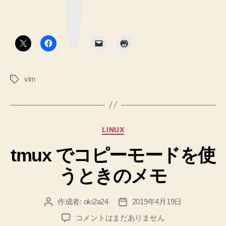
ク
な
マ
前
ー
置
ク
後
ボ
換
タ
に
が
ン
し
文
た
字
い
vim
タ
列
へ
グ
を
の
挿
入
カ
LINUX
す
テ
る
tmux でコピーモードを使
ゴ
リ
よ
うときのメモ
ー
う
な
作成者:
oki2a24
2019年4月19日
投
投
置
稿
稿
換
tmux
コメントはまだありません
者
日