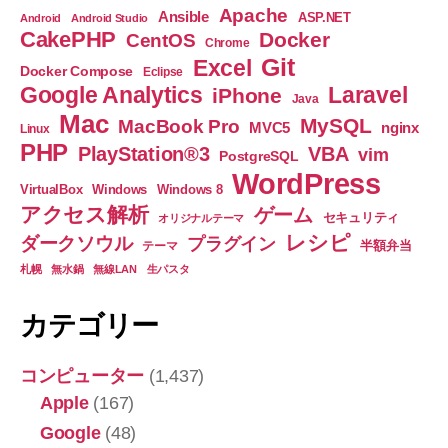
ー
に
Apache
Ansible
ASP.NET
Android
Android Studio
共
CakePHP
Docker
CentOS
ジ
Chrome
有
Git
Excel
Docker Compose
Eclipse
送
す
Google Analytics
Laravel
iPhone
Java
る
Mac
り
MySQL
MacBook Pro
nginx
MVC5
Linux
.vimrc”
PHP
PlayStation®3
VBA
vim
PostgreSQL
WordPress
VirtualBox
Windows
Windows 8
アクセス解析
ゲーム
セキュリティ
オリジナルテーマ
レシピ
ダークソウル
プラグイン
半額弁当
テーマ
札幌
無水鍋
無線LAN
生パスタ
カテゴリー
コンピューター
(1,437)
Apple
(167)
Google
(48)