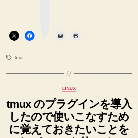
ー
ブ
ッ
モ
ク
マ
ー
ー
ク
ド
ボ
タ
を
ン
使
う
tmu
タ
と
グ
き
の
メ
カ
LINUX
モ”
テ
tmux のプラグインを導入
ゴ
リ
したので使いこなすため
ー
に覚えておきたいことを