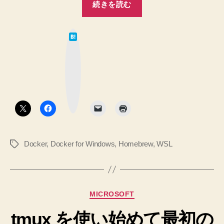
続きを読む
の
に
何
は
を
て
な
入
ブ
ッ
れ
ク
マ
て
ー
ク
い
ボ
タ
る
ン
か、
メ
Docker
,
Docker for Windows
,
Homebrew
,
WSL
タ
モ”
グ
カ
MICROSOFT
テ
tmux を使い始めて最初の
ゴ