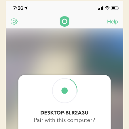
を
使
っ
て
み
る
記
録
へ
の