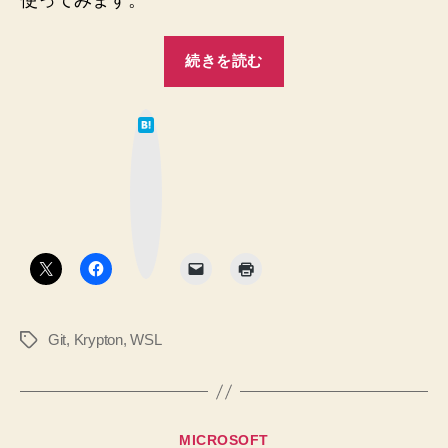
使ってみます。
“WSL
続きを読む
で
Krypton
は
を
て
な
使
ブ
ッ
っ
ク
マ
て
ー
ク
み
ボ
タ
る
ン
記
録”
Git
,
Krypton
,
WSL
タ
グ
カ
MICROSOFT