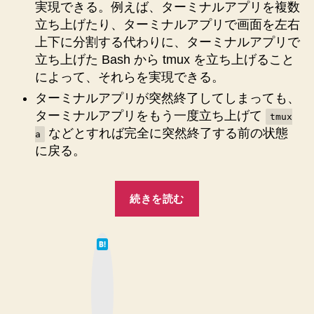
実現できる。例えば、ターミナルアプリを複数
立ち上げたり、ターミナルアプリで画面を左右
上下に分割する代わりに、ターミナルアプリで
立ち上げた Bash から tmux を立ち上げること
によって、それらを実現できる。
ターミナルアプリが突然終了してしまっても、
ターミナルアプリをもう一度立ち上げて
tmux
などとすれば完全に突然終了する前の状態
a
に戻る。
“tmux
続きを読む
を
使
は
い
て
な
始
ブ
ッ
め
ク
マ
て
ー