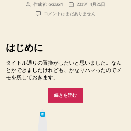
作成者:
oki2a24
2019年4月25日
投
投
稿
稿
【Vim】
コメントはまだありません
者
日
画
像
パ
ス
はじめに
の
前
後
タイトル通りの置換がしたいと思いました。なん
に
とかできましたけれども、かなりハマったのでメ
文
モを残しておきます。
字
列
を
“【Vim】
続きを読む
挿
画
入
像
す
は
パ
る
て
な
ス
よ
ブ
ッ
う
の