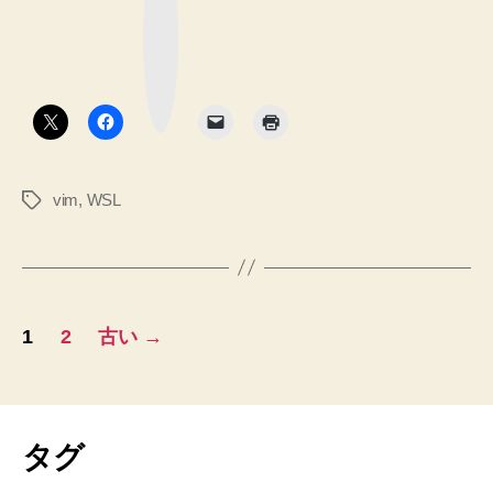
ブ
ッ
ン
ク
マ
ク
ー
ク
し
ボ
タ
た
ン
テ
キ
vim
,
WSL
タ
ス
グ
ト
を
ク
投
リ
1
2
古い
→
ッ
稿
プ
の
ボ
ー
ペ
タグ
ド