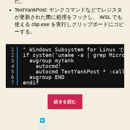
ス
た。
ト
TextYankPost: ヤンクコマンドなどでレジスタ
を
が更新された際に処理をフックし、 WSL でも
ク
使える clip.exe を実行しクリップボードにコピ
リ
ーする。
ッ
プ
ボ
1
" Windows Subsystem for Lin
ー
2
if system('uname -a | grep Micros
ド
3
augroup myYank
に
4
autocmd!
共
5
autocmd TextYankPost * :call 
6
augroup END
有
7
endif
す
る
.vimrc
“WSL
続きを読む
へ
の
の
Vim
は
で
て
な
ヤ