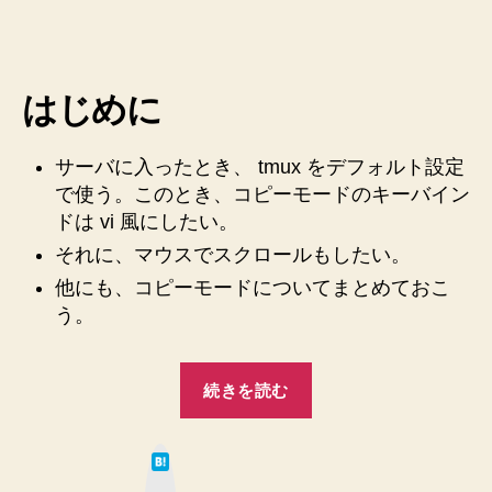
で
が
コ
し
ピ
た
ー
い”
はじめに
モ
ー
ド
サーバに入ったとき、 tmux をデフォルト設定
を
で使う。このとき、コピーモードのキーバイン
使
ドは vi 風にしたい。
う
と
それに、マウスでスクロールもしたい。
き
他にも、コピーモードについてまとめておこ
の
う。
メ
モ
へ
“tmux
続きを読む
の
で
コ
は
ピ
て
な