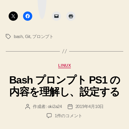
ー
マ
ク
に
ボ
イ
タ
表
ン
ズ
示
で
き
す
た
bash
,
Git
,
プロンプト
タ
る
♪
グ
Git
へ
の
の
リ
カ
LINUX
ポ
テ
ジ
Bash プロンプト PS1 の
ゴ
リ
ト
内容を理解し、設定する
ー
リ
状
作成者:
oki2a24
2019年4月10日
投
投
態
稿
稿
(__git_ps1)
Bash
1件のコメント
者
日
プ
を
ロ