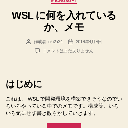
MICROSOFT
定
テ
す
WSL に何を入れている
ゴ
リ
る”
か、メモ
ー
作成者:
oki2a24
2019年4月9日
投
投
稿
稿
WSL
コメントはまだありません
者
日
に
何
を
入
はじめに
れ
て
い
これは、 WSL で開発環境を構築できそうなのでい
る
ろいろやっている中でのメモです。構成等、いろ
か、
いろ気にせず書き散らかしていきます。
メ
モ
へ
“WSL