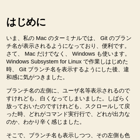
ほ
ン
ぼ
プ
満
はじめに
ト
PS1
足
の
す
いま、私の Mac のターミナルでは、 Git のブラン
内
る
チ名が表示されるようになっており、便利です。
容
状
さて、 Mac だけでなく、 Windows も使います。
を
理
態
Windows Subsystem for Linux で作業しはじめた
解
時、 Git ブランチ名を表示するようにした後、違
に
し、
和感に気がつきました。
ま
設
で
定
ブランチ名の左側に、ユーザ名等表示されるので
カ
す
すけれども、白くなってしまいました。しばらく
る
ス
放っておいたのですけれども、スクロールして戻
へ
タ
った時、どれがコマンド実行行で、どれが出力な
の
マ
のか、わかり辛く感じました。
イ
そこで、ブランチ名も表示しつつ、その左側も色
ズ