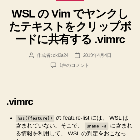
テ
WSL の Vim でヤンクし
ゴ
リ
たテキストをクリップボ
ー
ードに共有する .vimrc
作成者:
oki2a24
2019年4月4日
投
投
稿
稿
WSL
1件のコメント
者
日
の
Vim
で
ヤ
.vimrc
ン
ク
し
の feature-list には、 WSL は
has({feature})
た
含まれていない。そこで、
に含まれ
uname -a
テ
る情報を利用して、 WSL の判定をおこなっ
キ