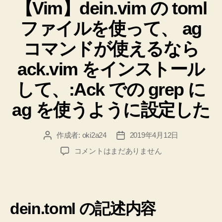
こ
【Vim】dein.vim の toml
ゴ
ト
リ
な
的
ファイルを使って、 ag
ー
に
す
メ
た
コマンドが使えるなら
モ
め
へ
ack.vim をインストール
に
の
覚
して、:Ack での grep に
え
ag を使うように設定した
て
お
作成者:
oki2a24
2019年4月12日
投
投
き
稿
稿
た
【Vim】
コメントはまだありません
者
日
dein.vim
い
の
こ
toml
と
フ
を
dein.toml の記述内容
ァ
イ
チ