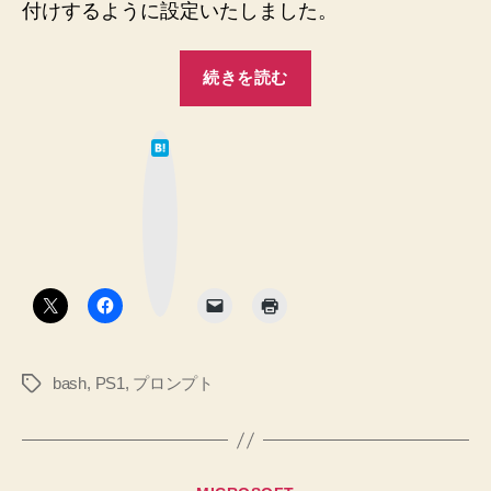
付けするように設定いたしました。
で
き
“Bash
続きを読む
た
プ
♪”
ロ
は
ン
て
な
プ
ブ
ッ
ト
ク
マ
PS1
ー
ク
の
ボ
タ
内
ン
容
を
bash
,
PS1
,
プロンプト
タ
理
グ
解
し、
設
カ