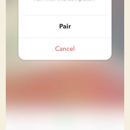
に
対
処
し
た
記
録”