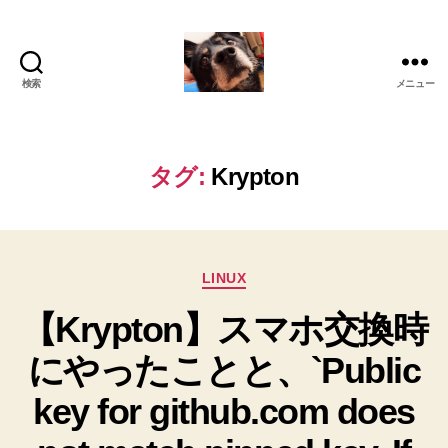
検索
メニュー
oki2a24
タグ:
Krypton
カ
LINUX
テ
【Krypton】スマホ交換時
ゴ
リ
にやったことと、`Public
ー
key for github.com does