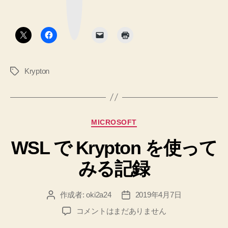
マ
時
ー
ク
に
ボ
タ
や
ン
っ
た
Krypton
タ
こ
グ
と
と、
`Public
カ
MICROSOFT
key
テ
for
WSL で Krypton を使って
ゴ
リ
github.com
みる記録
ー
does
not
作成者:
oki2a24
2019年4月7日
投
投
match
稿
稿
pinned
WSL
コメントはまだありません
者
日
で
key.