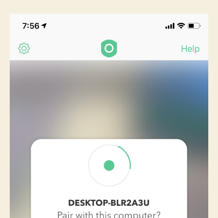
Krypton
If
を
the
使
host
っ
て
key
み
has
る
actually
記
changed,
録
へ
remove
の
the
pinned
key
in
Krypton.`
エ
ラ
ー