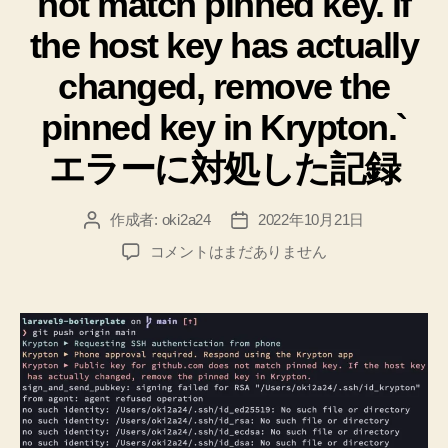
not match pinned key. If
the host key has actually
changed, remove the
pinned key in Krypton.`
エラーに対処した記録
作成者:
oki2a24
2022年10月21日
投
投
稿
稿
【Krypton】
コメントはまだありません
者
日
ス
マ
ホ
交
換
時
に
や