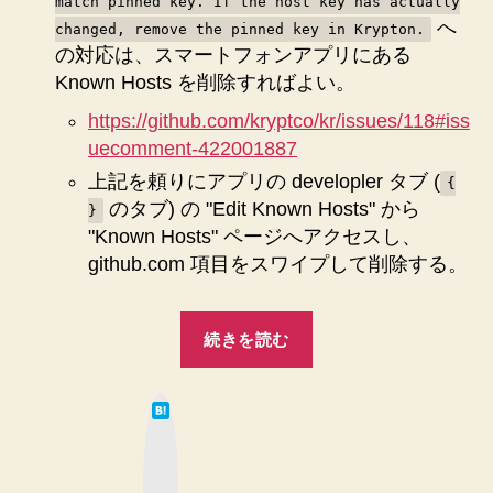
match pinned key. If the host key has actually
remove
へ
changed, remove the pinned key in Krypton.
the
の対応は、スマートフォンアプリにある
pinned
Known Hosts を削除すればよい。
key
in
https://github.com/kryptco/kr/issues/118#iss
Krypton.`
uecomment-422001887
エ
上記を頼りにアプリの developler タブ (
{
ラ
のタブ) の "Edit Known Hosts" から
ー
}
に
"Known Hosts" ページへアクセスし、
対
github.com 項目をスワイプして削除する。
処
し
“【Krypton】
た
続きを読む
ス
記
録
マ
へ
は
ホ
て
の
な
交
ブ
ッ
換
ク