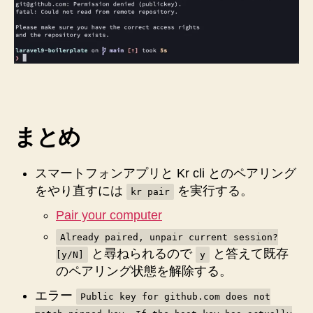
っ
た
こ
と
と、
`Public
key
for
github.com
まとめ
does
not
match
スマートフォンアプリと Kr cli とのペアリング
pinned
をやり直すには
を実行する。
kr pair
key.
Pair your computer
If
the
Already paired, unpair current session?
host
と尋ねられるので
と答えて既存
[y/N]
y
key
のペアリング状態を解除する。
has
actually
エラー
Public key for github.com does not
changed,