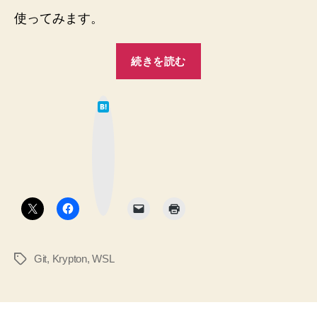
使ってみます。
“WSL
続きを読む
で
Krypton
は
を
て
な
使
ブ
ッ
っ
ク
マ
て
ー
ク
み
ボ
タ
る
ン
記
録”
Git
,
Krypton
,
WSL
タ
グ