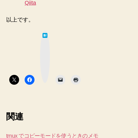
Qiita
以上です。
は
て
な
ブ
ッ
ク
マ
ー
ク
ボ
タ
ン
関連
tmux でコピーモードを使うときのメモ