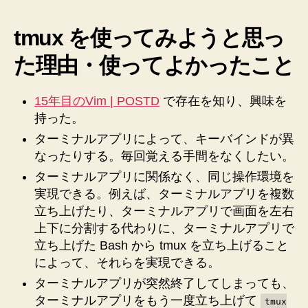
め
て
tmux を使ってみようと思っ
最
初
た理由・使ってよかったこと
の
.tmux.conf
へ
15年目のVim | POSTD
で存在を知り、興味を
の
持った。
ターミナルアプリによって、キーバインドが異
なったりする。毎回覚える手間をなくしたい。
ターミナルアプリに関係なく、同じ操作環境を
実現できる。例えば、ターミナルアプリを複数
立ち上げたり、ターミナルアプリで画面を左右
上下に分割する代わりに、ターミナルアプリで
立ち上げた Bash から tmux を立ち上げること
によって、それらを実現できる。
ターミナルアプリが突然終了してしまっても、
ターミナルアプリをもう一度立ち上げて
tmux