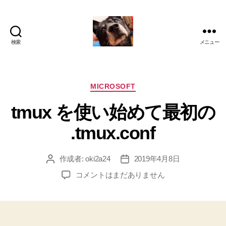
検索
メニュー
oki2a24
カ
MICROSOFT
テ
tmux を使い始めて最初の
ゴ
リ
.tmux.conf
ー
作成者:
oki2a24
2019年4月8日
投
投
稿
稿
tmux
コメントはまだありません
者
日
を
使
い
始