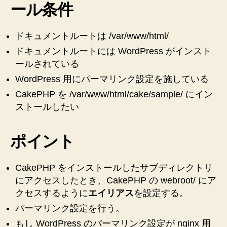
ク
ール条件
ト
リ
ドキュメントルートは /var/www/html/
に
CakePHP
ドキュメントルートには WordPress がインスト
を
ールされている
イ
WordPress 用にパーマリンク設定を施している
ン
ス
CakePHP を /var/www/html/cake/sample/ にイン
ト
ストールしたい
ー
ル
ポイント
し
た
い
CakePHP をインストールしたサブディレクトリ
時
にアクセスしたとき、CakePHP の webroot/ にア
の
クセスするように
エイリアス
を設定する。
nginx
設
パーマリンク設定を行う。
定
もし WordPress のパーマリンク設定が nginx 用
へ