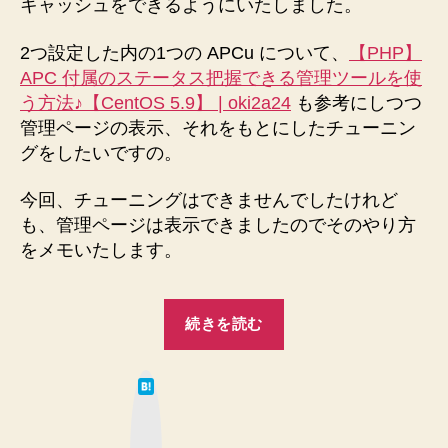
キャッシュをできるようにいたしました。
ッ
シ
2つ設定した内の1つの APCu について、
【PHP】
ュ
APC 付属のステータス把握できる管理ツールを使
状
況
う方法♪【CentOS 5.9】 | oki2a24
も参考にしつつ
を
管理ページの表示、それをもとにしたチューニン
把
グをしたいですの。
握
で
今回、チューニングはできませんでしたけれど
き
も、管理ページは表示できましたのでそのやり方
る
をメモいたします。
管
理
ペ
“APCu
ー
続きを読む
ジ
付
を
は
使
属
て
う
な
ブ
の
方
ッ