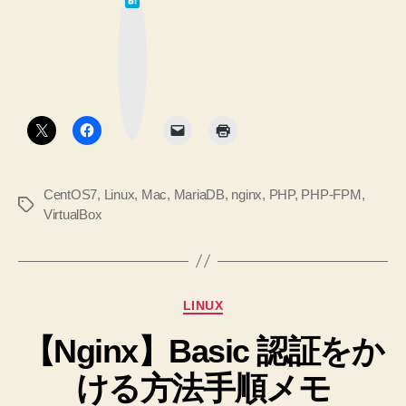
LAMP
て
な
(た
ブ
ッ
だ
ク
マ
し
ー
ク
Nginx)
ボ
タ
環
ン
境
を
CentOS7
,
Linux
,
Mac
,
MariaDB
,
nginx
,
PHP
,
PHP-FPM
,
整
タ
VirtualBox
え
グ
る”
カ
LINUX
テ
【Nginx】Basic 認証をか
ゴ
リ
ける方法手順メモ
ー