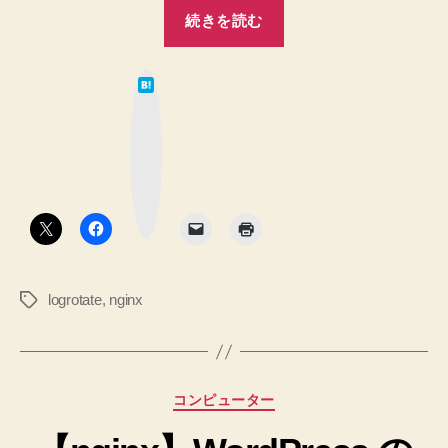
“yum
続きを読む
イ
ン
は
ス
て
な
ト
ブ
ッ
ー
ク
マ
ル
ー
ク
し
ボ
タ
た
ン
nginx
の
logrotate
,
nginx
タ
logrotate
グ
設
定
を
カ
コンピューター
読
テ
み
ゴ