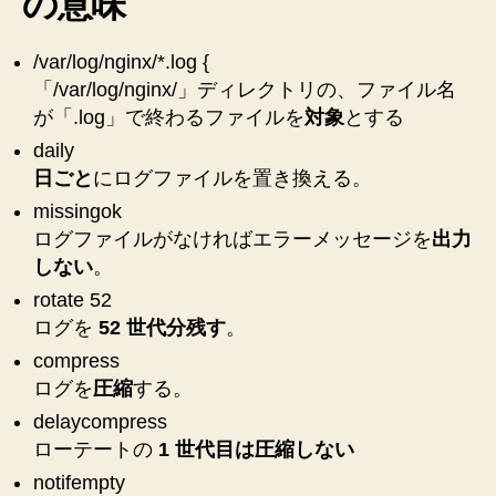
の意味
/var/log/nginx/*.log {
「/var/log/nginx/」ディレクトリの、ファイル名
が「.log」で終わるファイルを
対象
とする
daily
日ごと
にログファイルを置き換える。
missingok
ログファイルがなければエラーメッセージを
出力
しない
。
rotate 52
ログを
52 世代分残す
。
compress
ログを
圧縮
する。
delaycompress
ローテートの
1 世代目は圧縮しない
notifempty