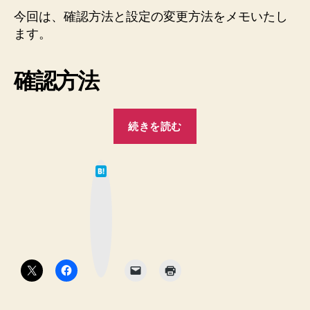
バ
今回は、確認方法と設定の変更方法をメモいたし
ー
ジ
ます。
ョ
ン
確認方法
情
報
を
“【nginx】
非
続きを読む
server_tokens
表
を
示
は
に
オ
て
す
な
フ
ブ
る
ッ
に
ク
手
マ
し
順
ー
ク
♪
て
ボ
タ
へ
バ
ン
の
ー
ジ