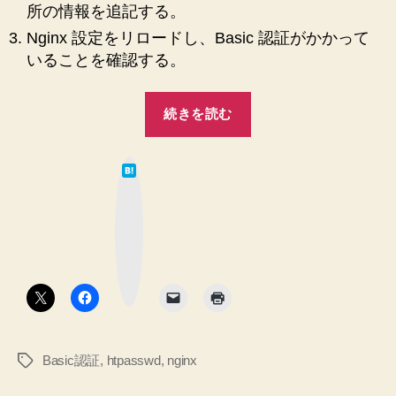
所の情報を追記する。
Nginx 設定をリロードし、Basic 認証がかかって
いることを確認する。
“【Nginx】
続きを読む
Basic
認
は
証
て
な
を
ブ
ッ
か
ク
マ
け
ー
ク
る
ボ
タ
方
ン
法
手
Basic認証
,
htpasswd
,
nginx
タ
順
グ
メ