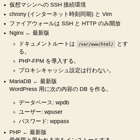
ま
仮想マシンへの SSH 接続環境
し
chrony (インターネット時刻同期) と Vim
た
ファイアウォールは SSH と HTTP のみ開放
記
Nginx ← 最新版
録
ドキュメントルートは
とす
/var/www/html/
♪”
る。
PHP-FPM を導入する。
プロキシキャッシュ設定は行わない。
MariaDB ← 最新版
WordPress 用に次の内容の DB を作る。
データベース: wpdb
ユーザー: wpuser
パスワード: wppass
PHP ← 最新版
最低限と思われる次をインストールする。