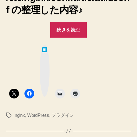
の
f の整理した内容♪
“【nginx】
続きを読む
WordPress
の
は
cron
て
な
ア
ブ
ッ
ク
ク
マ
セ
ー
ク
ス
ボ
タ
を
ン
ロ
グ
nginx
,
WordPress
,
プラグイン
タ
に
グ
残
さ