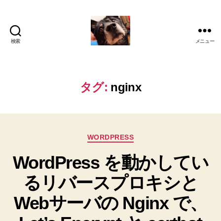
検索
メニュー
oki2a24
タグ:
nginx
カ
WORDPRESS
テ
WordPress を動かしてい
ゴ
リ
るリバースプロキシと
ー
Webサーバの Nginx で、