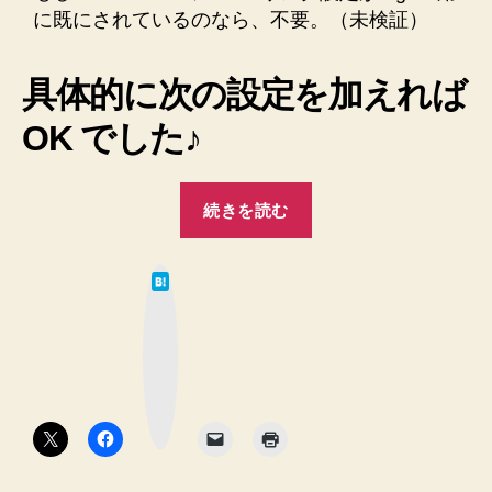
に既にされているのなら、不要。（未検証）
の
具体的に次の設定を加えれば
OK でした♪
“サ
続きを読む
ブ
デ
は
ィ
て
な
レ
ブ
ッ
ク
ク
マ
ト
ー
ク
リ
ボ
タ
に
ン
CakePHP