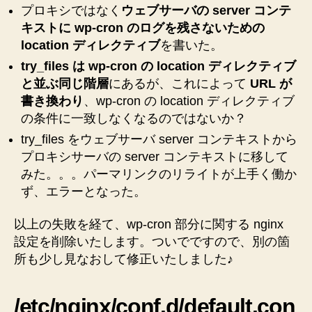
に
プロキシではなく
ウェブサーバの server コンテ
残
キストに wp-cron のログを残さないための
さ
location ディレクティブ
を書いた。
な
い
try_files は wp-cron の location ディレクティブ
の
と並ぶ同じ階層
にあるが、これによって
URL が
は
書き換わり
、wp-cron の location ディレクティブ
諦
の条件に一致しなくなるのではないか？
め
try_files をウェブサーバ server コンテキストから
て
nginx
プロキシサーバの server コンテキストに移して
設
みた。。。パーマリンクのリライトが上手く働か
定
ず、エラーとなった。
フ
ァ
以上の失敗を経て、wp-cron 部分に関する nginx
イ
設定を削除いたします。ついでですので、別の箇
ル
所も少し見なおして修正いたしました♪
を
整
理！
/etc/nginx/conf.d/default.con
へ