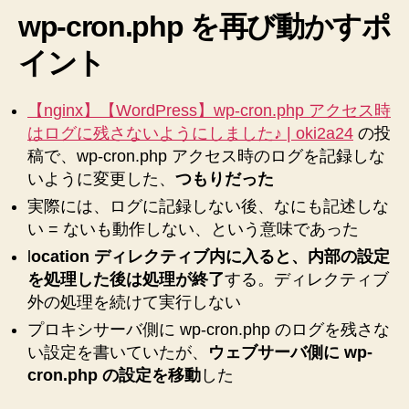
ま
wp-cron.php を再び動かすポ
せ
ん
イント
の！！！
→
【nginx】【WordPress】wp-cron.php アクセス時
直
はログに残さないようにしました♪ | oki2a24
し
の投
ま
稿で、wp-cron.php アクセス時のログを記録しな
し
いように変更した、
つもりだった
た
実際には、ログに記録しない後、なにも記述しな
わ
い = ないも動作しない、という意味であった
♪【た
だ
l
ocation ディレクティブ内に入ると、内部の設定
し
を処理した後は処理が終了
する。ディレクティブ
不
外の処理を続けて実行しない
完
プロキシサーバ側に wp-cron.php のログを残さな
全】
い設定を書いていたが、
ウェブサーバ側に wp-
へ
の
cron.php の設定を移動
した