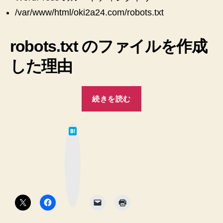
法
と
/var/www/html/oki2a24.com/robots.txt
な
♪”
っ
た
robots.txt のファイルを作成
た
め
した理由
＞
＜
“【WordPress】
へ
続きを読む
の
robots.txt
フ
は
ァ
て
な
イ
ブ
ッ
ル
ク
マ
を
ー
ク
作
ボ
タ
成！
ン
nginx