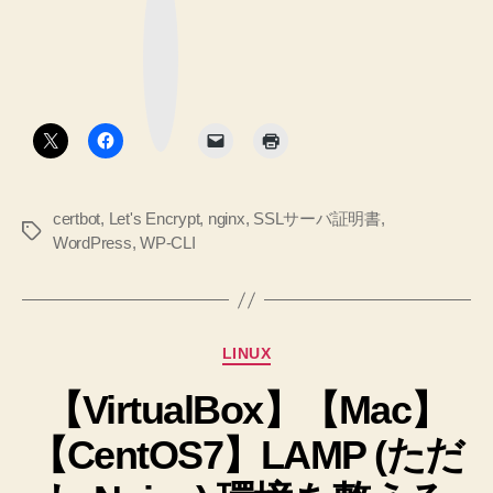
な
し
入
ブ
ッ
て
を
ク
マ
し
い
ー
ク
ま
る
ボ
し
タ
リ
ン
た
バ
記
録
ー
♪
certbot
,
Let's Encrypt
,
nginx
,
SSLサーバ証明書
,
ス
タ
へ
WordPress
,
WP-CLI
プ
グ
の
ロ
キ
シ
カ
LINUX
と
テ
【VirtualBox】【Mac】
ゴ
Web
リ
サ
【CentOS7】LAMP (ただ
ー
ー
バ