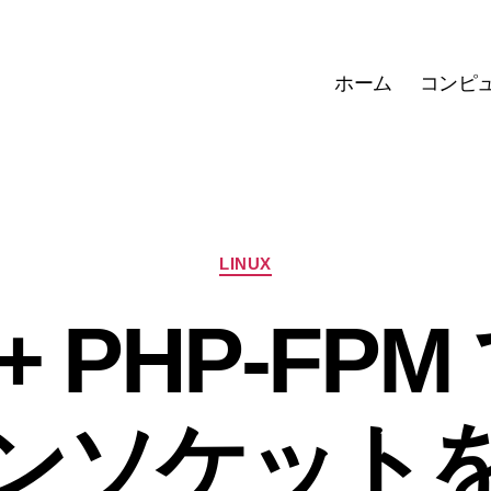
ホーム
コンピ
カ
LINUX
テ
ゴ
 + PHP-FPM 
リ
ー
ンソケット