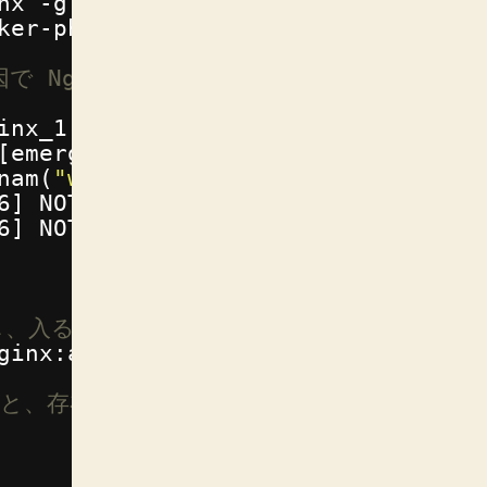
nx -g daemon off;            Exit 
ker-php-entrypoint php-fpm   Up   
で Nginx が立ち上がっていない。
inx_1, samplenginxphpfpm_php_fpm_1
[emerg] 1
#1: getpwnam("www-data") 
nam(
"www-data"
) failed 
in
/etc/ngi
6] NOTICE: fpm is running, pid 1
6] NOTICE: ready to handle connect
動し、入る。
ginx:alpine sh
すると、存在しない。