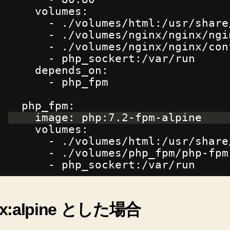
volumes:
- ./volumes/html:/usr/share
- ./volumes/nginx/nginx/ngi
- ./volumes/nginx/nginx/con
- php_sockert:/var/run
depends_on:
- php_fpm
php_fpm:
image: php:7.2-fpm-alpine
volumes:
- ./volumes/html:/usr/share
- ./volumes/php_fpm/php-fpm
- php_sockert:/var/run
nx:alpine とした場合