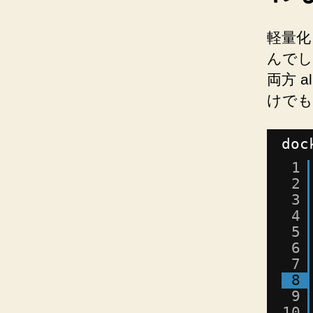
軽量化
んでし
両方 
けでも
doc
1
2
3
4
5
6
7
8
9
10