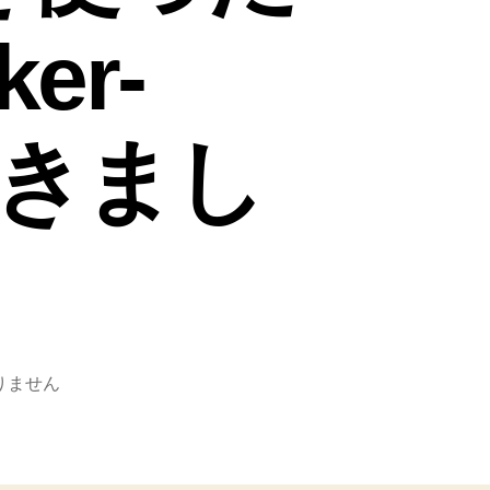
er-
を書きまし
りません