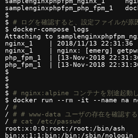
samplenginxphpfpm_nginx_1     ngi
samplenginxphpfpm_php_fpm_1   doc
$
$ 
# ログを確認すると、設定ファイルが原因
$ docker-compose logs
Attaching to samplenginxphpfpm_ng
nginx_1    | 2018
/11/13
22:31:36 
nginx_1    | nginx: [emerg] getpw
php_fpm_1  | [13-Nov-2018 22:31:3
php_fpm_1  | [13-Nov-2018 22:31:3
$
$
$
$ 
# nginx:alpine コンテナを別途起
$ docker run --
rm
-it --name na n
/ 
# 
/ 
# # www-data ユーザの存在を確認
/ 
# cat /etc/passwd
root:x:0:0:root:
/root
:
/bin/ash
bin:x:1:1:bin:
/bin
:
/sbin/nologin