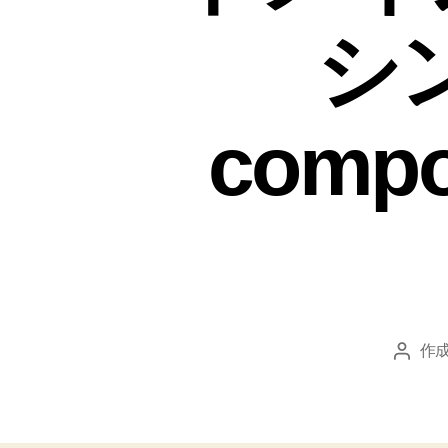
シン
comp
作成
投
稿
者