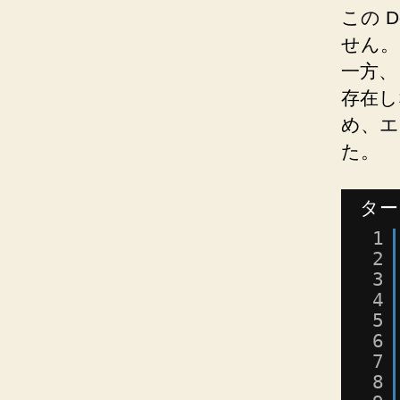
この D
せん。
一方、 
存在し
め、エ
た。
ター
1
2
3
4
5
6
7
8