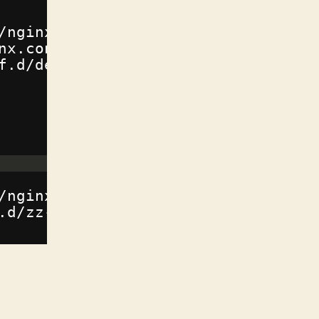
/nginx/html
nx.conf:/etc/nginx/nginx.conf
f.d/default.conf:/etc/nginx/conf.d
/nginx/html
.d/zz-docker.conf:/usr/local/etc/p