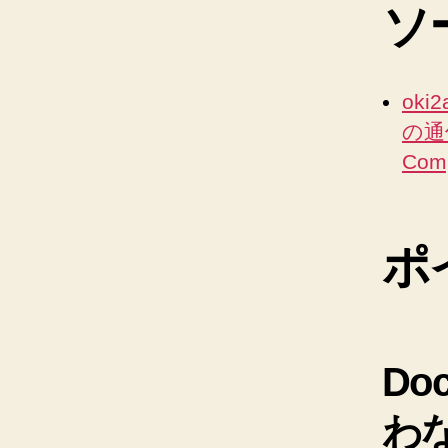
ソ
oki2
の通
Co
ポ
Do
わ