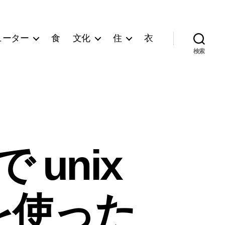
ューター
食
文化
住
衣
検索
で unix
を使った