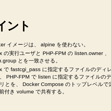
unix
ド
メ
イント
イ
ン
ソ
ケ
ker イメージは、 alpine を使わない。
ッ
nx の実行ユーザと PHP-FPM の listen.owner 、
ト
を
ten.group とを一致させる。
使
nx で fastcgi_pass に指定するファイルのデ
っ
、 PHP-FPM で listen に指定するファイルの
た
シ
リとを、 Docker Compose のトップレベル
ン
前付き volume で共有する。
プ
ル
な