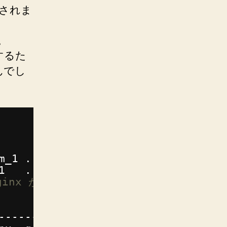
成されま
す。
するた
んでし
m_1 ... 
done
1   ... 
done
inx が停止している。
        Command              State
----------------------------------