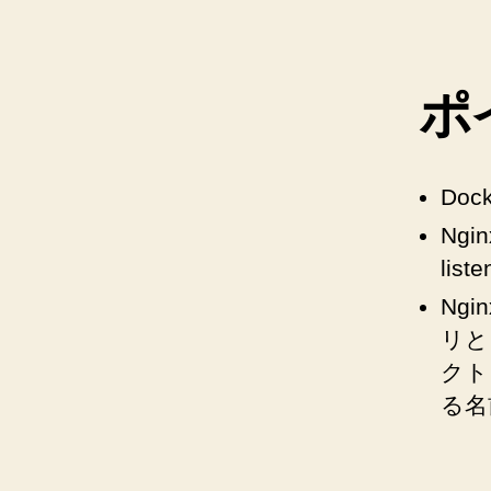
ポ
Doc
Ngi
lis
Ngi
リと
クト
る名