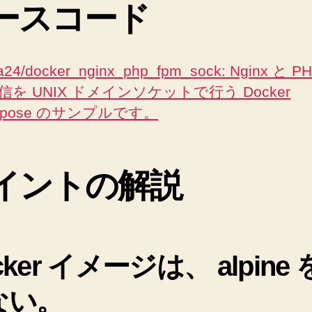
docker-
ースコード
compose.yml
を
書
a24/docker_nginx_php_fpm_sock: Nginx と P
き
ま
信を UNIX ドメインソケットで行う Docker
し
mpose のサンプルです。
た。
2
へ
の
イントの解説
cker イメージは、 alpine
ない。