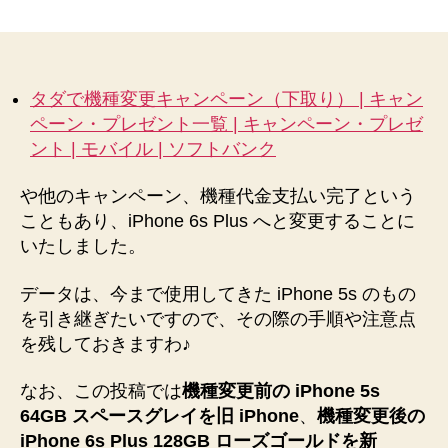
5s
か
ら
iPhone
6s
タダで機種変更キャンペーン（下取り） | キャン
Plus
ペーン・プレゼント一覧 | キャンペーン・プレゼ
へ
ント | モバイル | ソフトバンク
す
べ
や他のキャンペーン、機種代金支払い完了という
て
こともあり、iPhone 6s Plus へと変更することに
の
デ
いたしました。
ー
タ
データは、今まで使用してきた iPhone 5s のもの
を
を引き継ぎたいですので、その際の手順や注意点
引
を残しておきますわ♪
き
継
なお、この投稿では
機種変更前の iPhone 5s
ぐ
64GB スペースグレイを旧 iPhone
、
機種変更後の
手
iPhone 6s Plus 128GB ローズゴールドを新
順