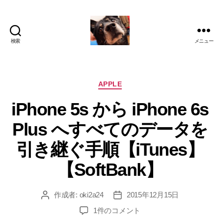
検索
メニュー
oki2a24
カ
APPLE
テ
iPhone 5s から iPhone 6s
ゴ
リ
Plus へすべてのデータを
ー
引き継ぐ手順【iTunes】
【SoftBank】
作成者:
oki2a24
2015年12月15日
投
投
稿
稿
iPhone
1件のコメント
者
日