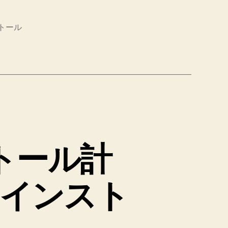
トール
トール計
リインスト