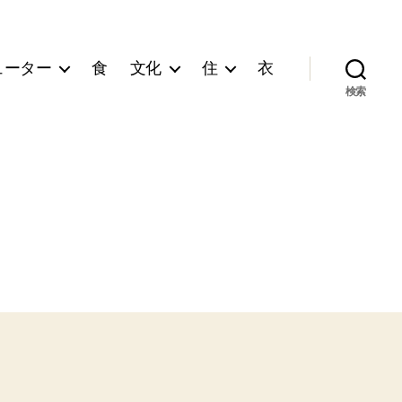
ューター
食
文化
住
衣
検索