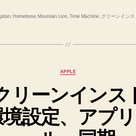
ン
功
し
ス
pitan
,
Homebrew
,
Mountain Lion
,
Time Machine
,
クリーンインス
た
ト
記
ー
録！
ル
へ
の
に
一
カ
度
APPLE
テ
失
ゴ
c クリーンインス
リ
敗
ー
し
. 環境設定、アプ
た
け
れ