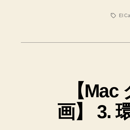
El Ca
タ
グ
【Ma
画】 3