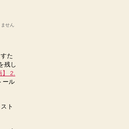
りません
やすた
録を残し
 2.
トール
ンスト