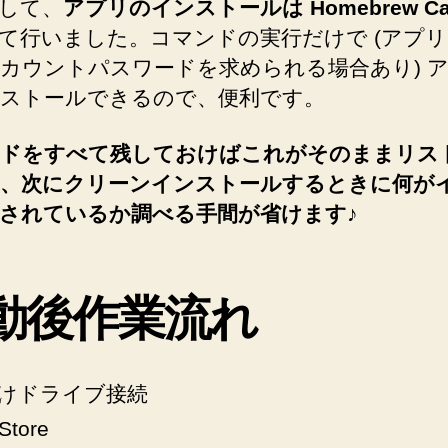
して、
アプリのインストールは Homebrew Ca
ル
設
て行いました。コマンドの実行だけで (アプ
定、
し
カウントパスワードを求められる場合あり) 
ア
て
プ
ストールできるので、便利です。
成
リ
イ
功
ドをすべて残しておけばこれがそのままリス
ン
し
、次にクリーンインストールするときに何が
ス
た
されているか調べる手間が省けます♪
ト
ー
記
ル、
録！”
同
動後作業流れ
期
へ
の
けドライブ接続
Store