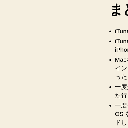
ま
iT
iT
iP
Ma
イン
った
一度
た行
一度
OS
ドし