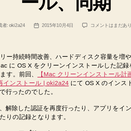
ール、同期
ど
も、
も
【Mac
成者:
oki2a24
2015年10月4日
コメントはまだあ
投
う
ク
稿
一
リ
日
ー
度
ン
ク
リー持続時間改善、ハードディスク容量を増
イ
Mac に OS X をクリーンインストールした記
リ
ン
ます。前回、
【Mac クリーンインストール計画】
ー
ス
ト
 再インストール | oki2a24
にて OS X のインス
ン
ー
で行ったのでした。
イ
ル
ン
計
、解除した認証を再度行ったり、アプリをイ
画】
ス
たりの記録となります。
3.
ト
環
ー
境