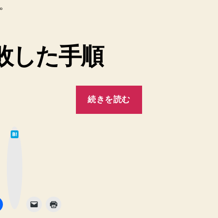
。
ど
も、
も
う
敗した手順
一
度
ク
リ
“【Mac】
続きを読む
ー
El
ン
Capitan
イ
は
ン
の
て
な
ス
ク
ブ
ッ
ト
ク
リ
ー
マ
ー
ー
ル
ク
ボ
し
タ
ン
ン
て
イ
成