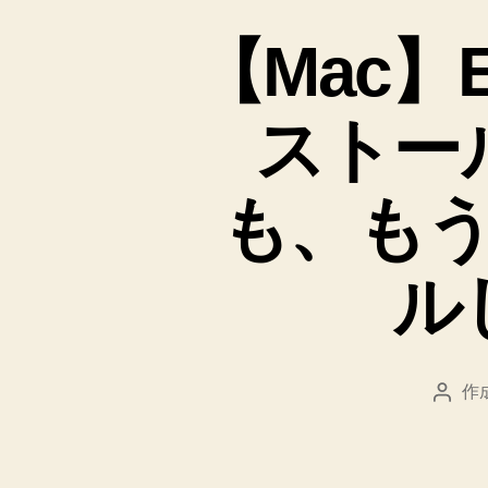
【Mac】E
ストー
も、も
ル
作
投
稿
者