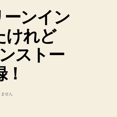
のクリーンイン
たけれど
ンストー
録！
りません