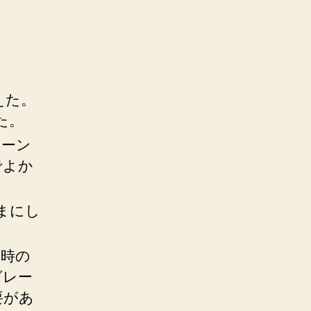
えた。
た。
リーン
でよか
まにし
荷時の
グレー
要があ