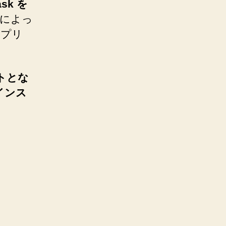
sk を
リによっ
アプリ
トとな
インス