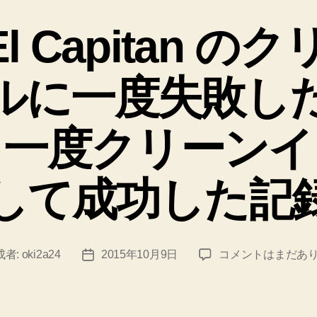
テ
ゴ
l Capitan 
リ
ー
ルに一度失敗し
う一度クリーンイ
して成功した記
【Mac】
成者:
oki2a24
2015年10月9日
コメントはまだあ
投
El
稿
Capitan
日
の