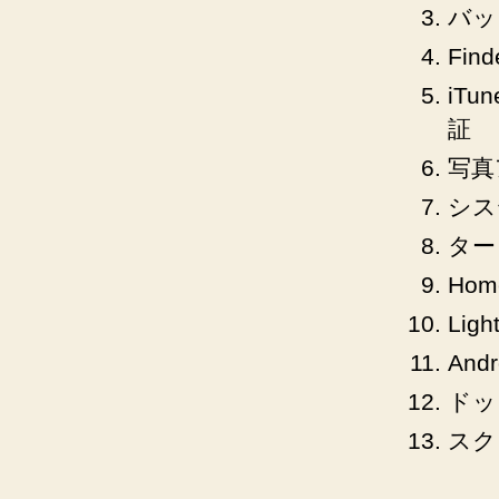
バッ
Fin
iT
証
写真
シス
ター
Ho
Li
And
ドッ
スク