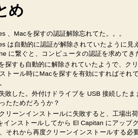
ク
とめ
リ
ー
ン
イ
unes 、Macを探すの認証解除忘れてた。。。
ン
unes は自動的に認証が解除されていたように見
ス
hone に繋ぐと、コンピュータの認証を求めてき
ト
ー
cを探すも自動的に解除されていたようで、ク
ル
ストール時にMacを探すを有効にすればそれ
に
。
一
度
失敗した。外付けドライブを USB 接続したま
失
ったためだろうか？
敗
クリーンインストールに失敗すると、工場出
し
た
 をインストールしてから El Capitan にアップ
け
、それから再度クリーンインストールする必
れ