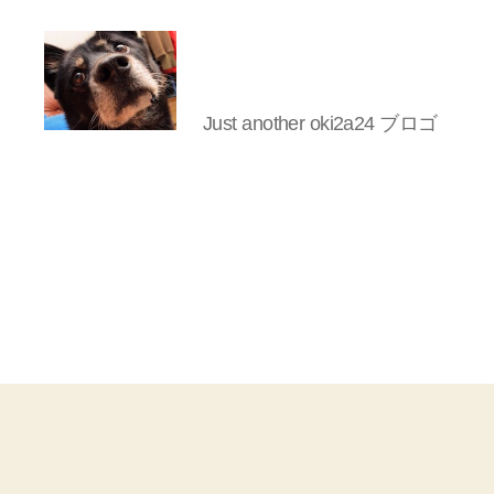
Just another oki2a24 ブロゴ
oki2a24