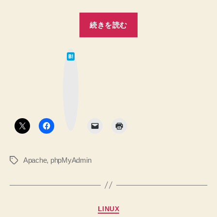
す
ら
“Apache
た
続きを読む
2.4
ど
り
で
着
は
は
て
け
な
phpMyAdmin
ブ
な
ッ
で
ク
い
マ
Directory
問
ー
ク
題
デ
ボ
タ
を
ィ
ン
解
レ
決
ク
へ
Apache
,
phpMyAdmin
タ
の
テ
グ
ィ
ブ
の
カ
LINUX
設