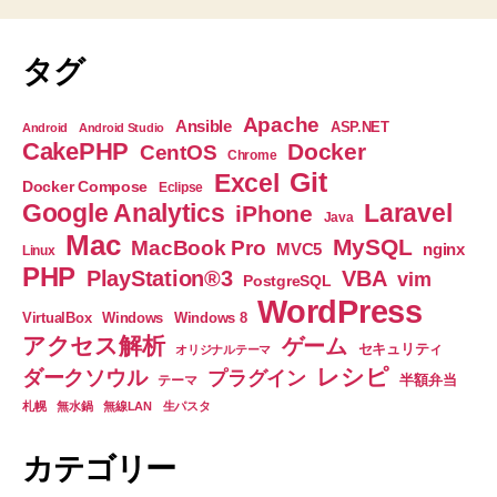
な
い
タグ
と
き
Apache
Ansible
ASP.NET
Android
Android Studio
に
CakePHP
Docker
CentOS
Chrome
見
Git
Excel
Docker Compose
Eclipse
直
Google Analytics
Laravel
iPhone
Java
す
Mac
MySQL
MacBook Pro
nginx
MVC5
Linux
php.ini
PHP
PlayStation®3
VBA
vim
PostgreSQL
設
WordPress
定
VirtualBox
Windows
Windows 8
アクセス解析
ゲーム
２
セキュリティ
オリジナルテーマ
レシピ
つ！”
ダークソウル
プラグイン
半額弁当
テーマ
札幌
無水鍋
無線LAN
生パスタ
カテゴリー