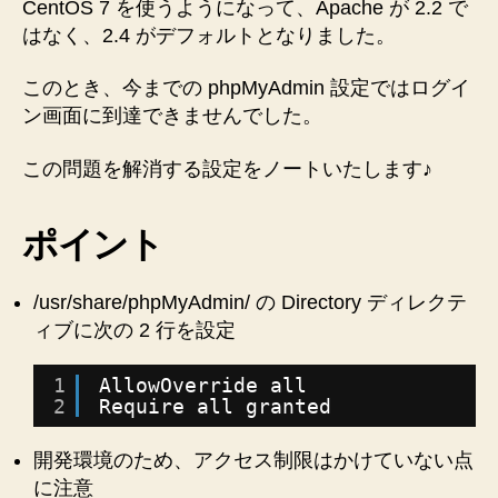
CentOS 7 を使うようになって、Apache が 2.2 で
ィ
はなく、2.4 がデフォルトとなりました。
レ
ク
テ
このとき、今までの phpMyAdmin 設定ではログイ
ィ
ン画面に到達できませんでした。
ブ
の
この問題を解消する設定をノートいたします♪
設
定
が
ポイント
な
い
/usr/share/phpMyAdmin/ の Directory ディレクテ
と
ィブに次の 2 行を設定
ロ
グ
イ
1
AllowOverride all
ン
2
Require all granted
画
面
開発環境のため、アクセス制限はかけていない点
に
に注意