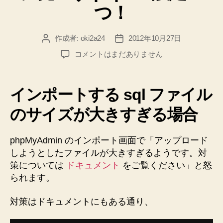
つ！
違
い
作成者:
oki2a24
2012年10月27日
投
投
は
稿
稿
何
phpMyAdmin
コメントはまだありません
者
日
の
で
イ
し
ン
インポートする sql ファイル
ょ
ポ
う
ー
のサイズが大きすぎる場合
ト
か。。。”
が
phpMyAdmin のインポート画面で「アップロード
上
しようとしたファイルが大きすぎるようです。対
手
く
策については
ドキュメント
をご覧ください」と怒
い
られます。
か
な
対策はドキュメントにもある通り、
い
と