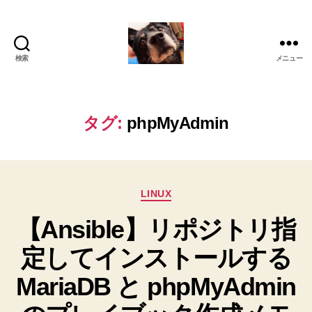
検索
メニュー
oki2a24
タグ:
phpMyAdmin
カ
LINUX
テ
【Ansible】リポジトリ指
ゴ
リ
定してインストールする
ー
MariaDB と phpMyAdmin