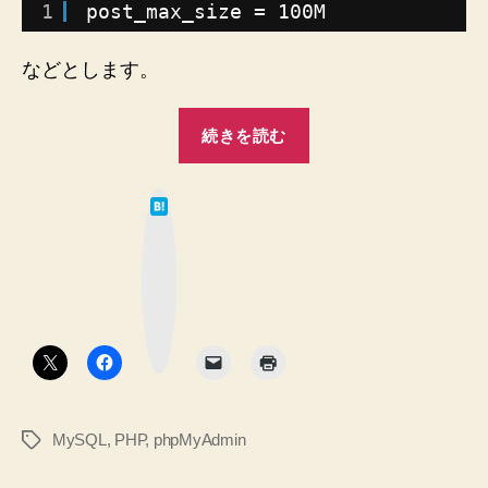
1
post_max_size = 100M
き
に
見
などとします。
直
す
“phpMyAdmin
php.ini
続きを読む
の
設
イ
定
は
２
ン
て
つ！
な
ポ
ブ
へ
ッ
ー
ク
の
マ
ト
ー
ク
が
ボ
タ
上
ン
手
く
MySQL
,
PHP
,
phpMyAdmin
タ
い
グ
か