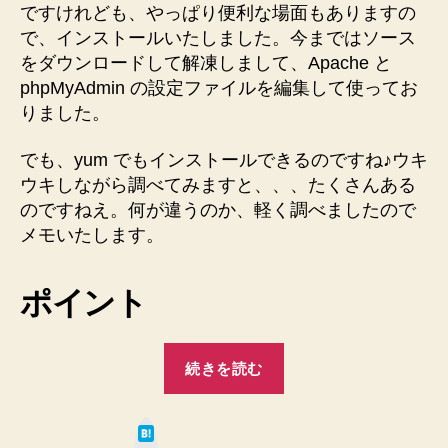
り
は
ですけれども、やっぱり便利な場面もありますの
着
3
で、インストールいたしました。今まではソース
種
け
をダウンロードして解凍しまして、Apache と
類
な
phpMyAdmin の設定ファイルを編集して使ってお
あ
りました。
い
り
問
ま
でも、yum でもインストールできるのですね♪ウキ
す
題
ウキしながら調べてみますと、、、たくさんある
け
を
のですねえ。何が違うのか、軽く調べましたので
れ
解
ど
メモいたします。
決”
違
い
ポイント
は
何
で
“yum
し
続きを読む
で
ょ
う
phpMyAdmin
か。。。
は
イ
て