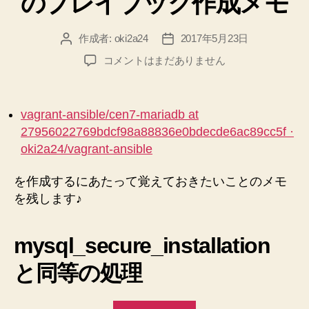
のプレイブック作成メモ
作成者:
oki2a24
2017年5月23日
投
投
稿
稿
【Ansible】
コメントはまだありません
者
日
リ
ポ
ジ
vagrant-ansible/cen7-mariadb at
ト
27956022769bdcf98a88836e0bdecde6ac89cc5f ·
リ
oki2a24/vagrant-ansible
指
定
を作成するにあたって覚えておきたいことのメモ
し
て
を残します♪
イ
ン
mysql_secure_installation
ス
ト
と同等の処理
ー
ル
す