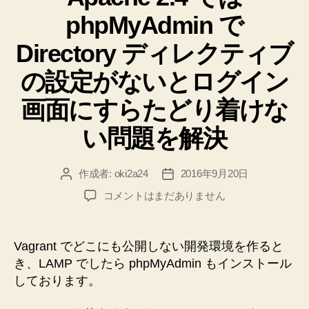
リ
る
phpMyAdmin で
ー
MariaDB
と
Directory ディレクティブ
phpMyAdmin
の設定がないとログイン
の
プ
画面にすらたどり着けな
レ
い問題を解決
イ
ブ
作成者:
oki2a24
2016年9月20日
投
投
ッ
稿
稿
ク
Apache
コメントはまだありません
者
日
2.4
作
で
成
は
Vagrant でどこにも公開しない開発環境を作ると
メ
phpMyAdmin
き、LAMP でしたら phpMyAdmin もインストール
モ”
で
しております。
Directory
デ