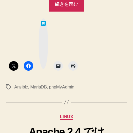
“【Ansible】
る
続きを読む
リ
MariaDB
ポ
と
は
phpMyAdmin
ジ
て
の
な
ト
ブ
プ
ッ
リ
ク
レ
マ
指
イ
ー
ク
定
ブ
ボ
タ
ッ
し
ン
ク
て
作
イ
成
Ansible
,
MariaDB
,
phpMyAdmin
タ
ン
メ
グ
モ
ス
へ
ト
の
ー
カ
LINUX
ル
テ
す
Apache 2.4 では
ゴ