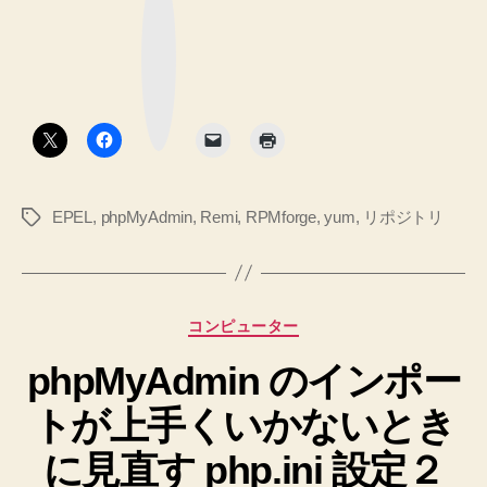
へ
な
ン
ブ
の
ッ
ス
ク
マ
ト
ー
ク
ー
ボ
タ
ル
ン
に
は
EPEL
,
phpMyAdmin
,
Remi
,
RPMforge
,
yum
,
リポジトリ
タ
3
グ
種
類
あ
カ
コンピューター
り
テ
ま
phpMyAdmin のインポー
ゴ
リ
す
トが上手くいかないとき
ー
け
れ
に見直す php.ini 設定２
ど