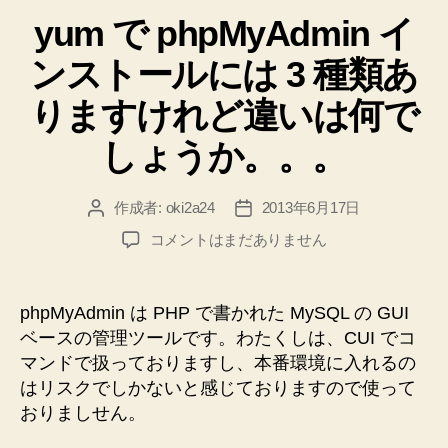
テ
定
yum で phpMyAdmin イ
ゴ
リ
が
ンストールには 3 種類あ
ー
な
い
りますけれど違いは何で
と
しょうか。。。
ロ
グ
作成者:
oki2a24
2013年6月17日
投
投
イ
稿
稿
ン
yum
コメントはまだありません
者
日
で
画
phpMyAdmin
面
イ
phpMyAdmin は PHP で書かれた MySQL の GUI
に
ン
ベースの管理ツールです。わたくしは、CUI でコ
す
ス
マンドで扱っておりますし、本番環境に入れるの
ト
ら
はリスクでしかないと感じておりますので使って
ー
た
おりましせん。
ル
ど
に