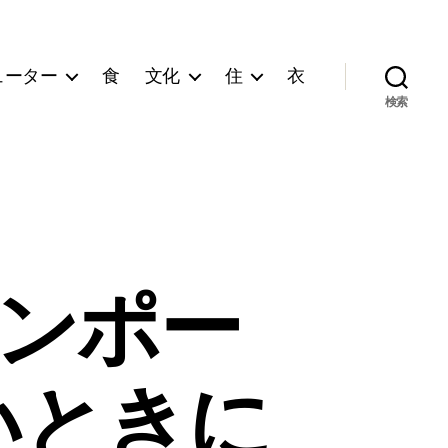
ューター
食
文化
住
衣
検索
のインポー
いときに