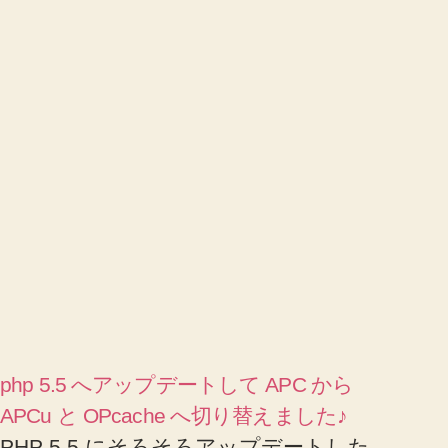
php 5.5 へアップデートして APC から
APCu と OPcache へ切り替えました♪
PHP 5.5 にそろそろアップデートした