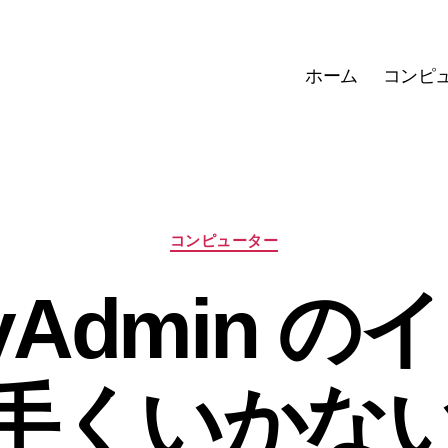
ホーム
コンピ
カ
コンピューター
テ
ゴ
yAdmin 
リ
ー
手くいかな