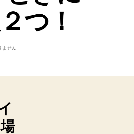
設定２つ！
りません
ァイ
る場