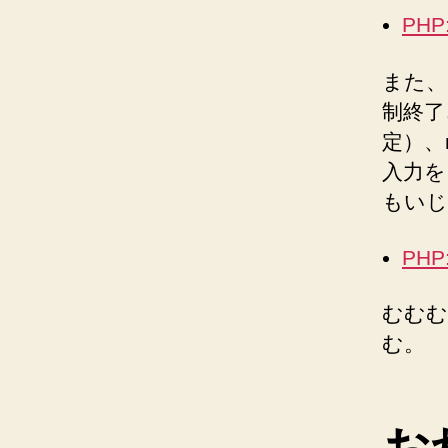
PHP:
また、m
制終了
定）、m
入力を
もいじ
PHP
むむむ
む。