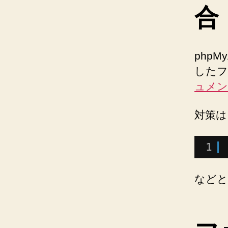
合
php
した
ュメン
対策は
1
などと