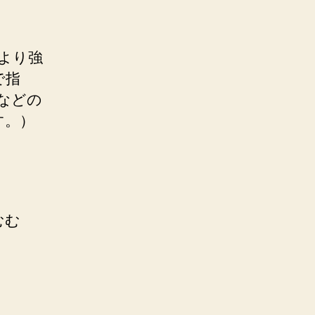
により強
で指
 などの
す。）
むむ