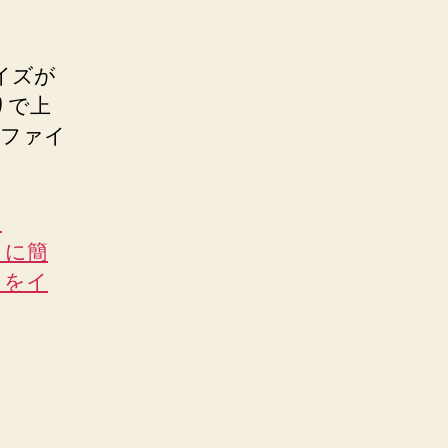
サイズが
りで上
 ファイ
、
うに簡
P をイ