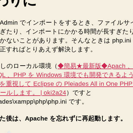
わりに
myAdmin でインポートをするとき、ファイル
ぎたり、インポートにかかる時間が長すぎた
かないことがあります。そんなときは php.ini
正すればとりあえず解決します。
しのローカル環境（
◆簡易★最新版◆Apach 
QL 、PHP を Windows 環境でも開発できるよ
視して Eclipse の Pleiades All in One PH
ルします。 | oki2a24
）ですと
iades\xampp\php\php.ini です。
た後は、Apache を忘れずに再起動します。