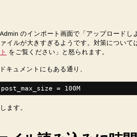
な
い
と
き
MyAdmin のインポート画面で「アップロードし
に
ファイルが大きすぎるようです。対策について
見
ト
をご覧ください」と怒られます。
直
す
php.ini
ドキュメントにもある通り、
設
定
post_max_size = 100M
２
つ！
へ
します。
の