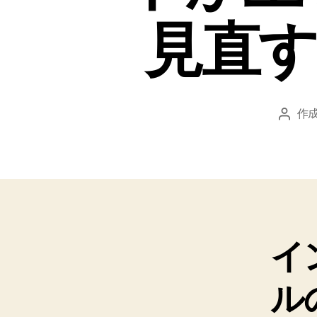
見直す 
作成
投
稿
者
イ
ル