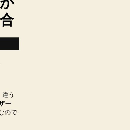
が
合
。
。違う
ユーザー
なので