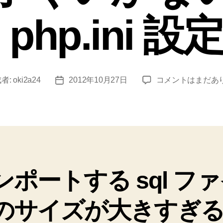
php.ini 
phpMyAdmin
者:
oki2a24
2012年10月27日
コメントはまだあ
投
の
稿
イ
日
ン
ポ
ー
ト
が
ンポートする sql フ
上
手
く
のサイズが大きすぎ
い
か