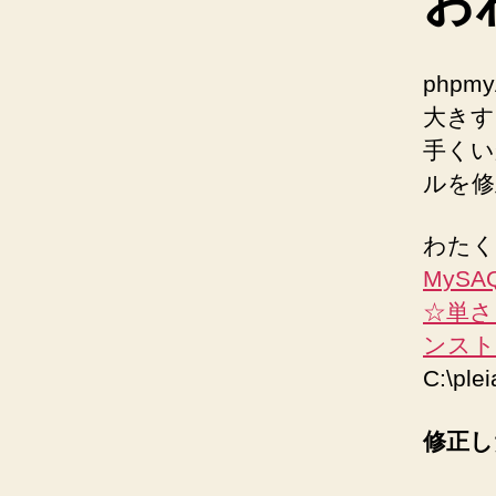
お
php
大きす
手くい
ルを修
わたく
MySA
☆単さを重
ンストー
C:\ple
修正し