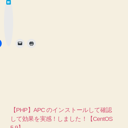
は
て
な
ブ
ッ
ク
マ
ー
ク
ボ
タ
ン
【PHP】APC のインストールして確認
して効果を実感！しました！【CentOS
5.9】