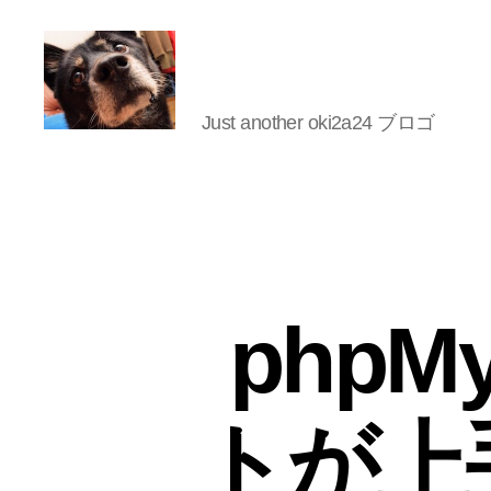
Just another oki2a24 ブロゴ
oki2a24
phpM
トが上