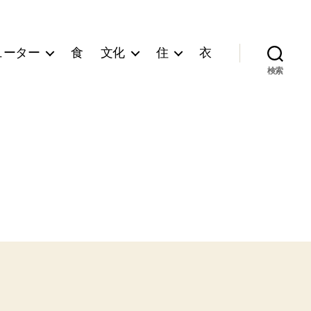
ューター
食
文化
住
衣
検索