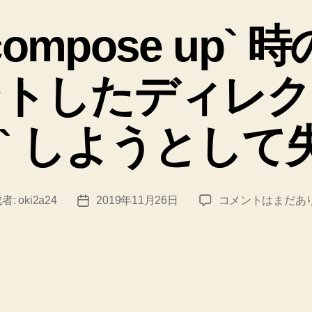
テ
ゴ
-compose up` 
リ
ー
ントしたディレク
wn` しようとし
`docker-
者:
oki2a24
2019年11月26日
コメントはまだあ
投
compose
稿
up`
日
時
の
CMD
で