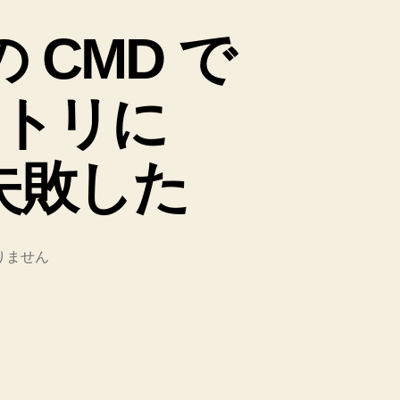
時の CMD で
トリに
て失敗した
りません