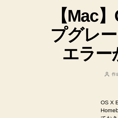
【Mac】O
プグレード
エラー
作
投
稿
者
OS X
Hom