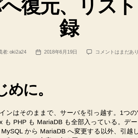
バへ復元、リスト
し
よ
録
う
と
し
【WordPress】
成者:
oki2a24
2018年6月19日
コメントはまだあ
投
て
BackWPup
稿
失
か
日
ら
敗
別
し
じめに。
の
た”
サ
ー
バ
インはそのままで、サーバを引っ越す。1つのV
へ
inx も PHP も MariaDB も全部入っている。
復
 MySQL から MariaDB へ変更する以外、引越
元、