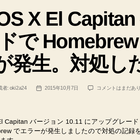
た
ゴ
S X El Capit
リ
記
ー
録”
で Homebre
が発生。対処し
【Mac】
成者:
oki2a24
2015年10月7日
コメントはまだあ
投
OS
稿
X
日
El
Capitan
 El Capitan バージョン 10.11 にアップグレ
へ
ebrew でエラーが発生しましたので対処の記録
の