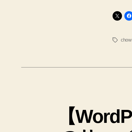
chow
タ
グ
【WordP