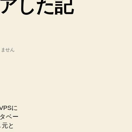
アした記
りません
PSに
データベー
し元と