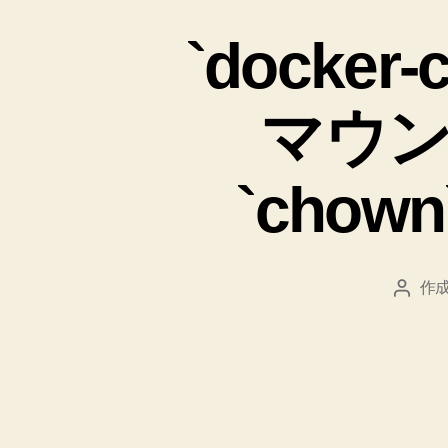
`docker
マウ
`cho
作成
投
稿
者