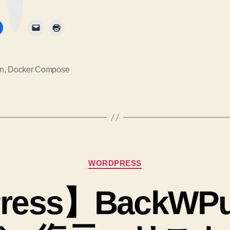
で
ク
て
ボ
タ
失
マ
ン
敗
ウ
し
ン
た
ト
へ
n
,
Docker Compose
の
し
た
デ
ィ
レ
カ
ク
WORDPRESS
テ
ト
ゴ
ress】BackW
リ
リ
ー
に
`chown`