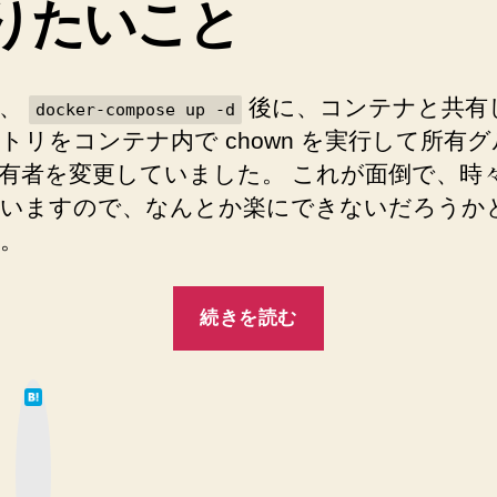
りたいこと
マ
ウ
ン
ト
で、
後に、コンテナと共有
docker-compose up -d
し
トリをコンテナ内で chown を実行して所有グ
た
デ
有者を変更していました。 これが面倒で、時
ィ
いますので、なんとか楽にできないだろうか
レ
。
ク
ト
“`docker-
リ
続きを読む
に
compose
`chown`
up`
し
は
時
よ
て
な
う
の
ブ
ッ
と
ク
CMD
マ
し
ー