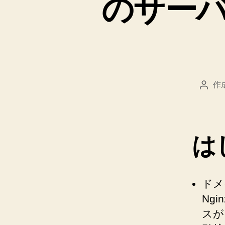
のサー
作
投
稿
者
は
ドメ
Ng
スが