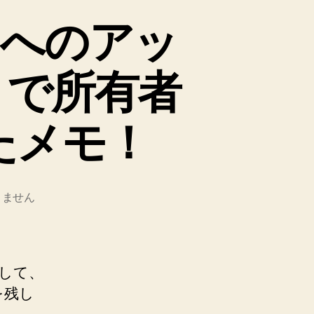
an へのアッ
w で所有者
たメモ！
りません
ードして、
を残し