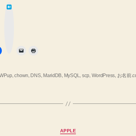
は
ら
て
な
別
ブ
ッ
ク
の
マ
ー
サ
ク
ボ
タ
ー
ン
バ
へ
復
kWPup
,
chown
,
DNS
,
MaridDB
,
MySQL
,
scp
,
WordPress
,
お名前.c
元、
リ
ス
ト
ア
カ
し
APPLE
テ