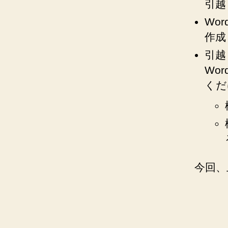
引越
Wor
作成
引越
Wo
くだ
今回、