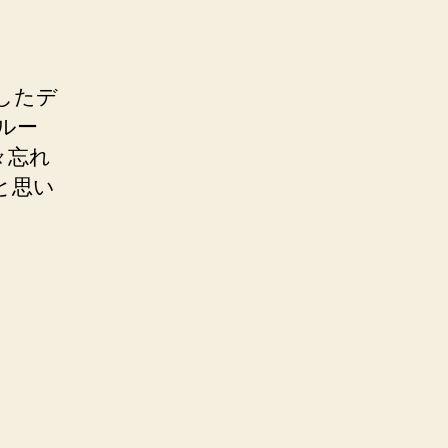
したデ
ルー
々忘れ
と思い