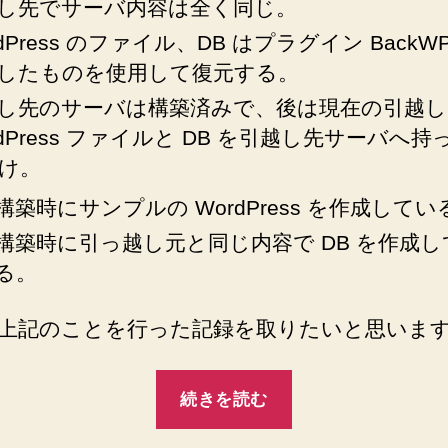
し先でサーバ内容は全く同じ。
リ
ス
dPress のファイル、DB はプラグイン BackWP
ト
したものを使用して復元する。
ア
し
し先のサーバは構築済みで、後は現在の引越し
た
rdPress ファイルと DB を引越し先サーバへ持
記
け。
録
へ
構築時にサンプルの WordPress を作成してい
の
構築時に引っ越し元と同じ内容で DB を作成し
る。
上記のことを行った記録を取りたいと思いま
“【WordPress】
続きを読む
BackWPup
か