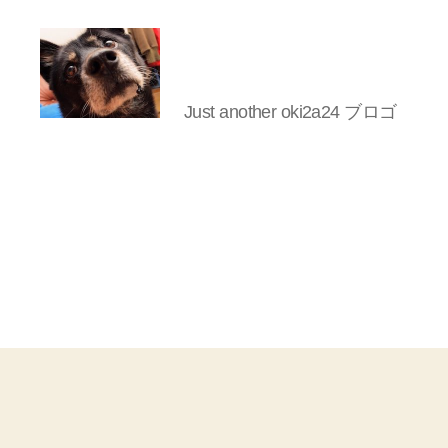
Just another oki2a24 ブロゴ
oki2a24