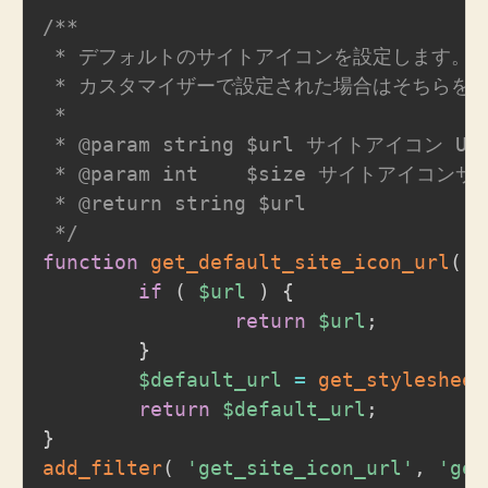
/**

 * デフォルトのサイトアイコンを設定します。

 * カスタマイザーで設定された場合はそちらを使
 *

 * @param string $url サイトアイコン URL
 * @param int    $size サイトアイコンサイ
 * @return string $url

 */
function
get_default_site_icon_url
(
$
if
(
$url
)
{
return
$url
;
}
$default_url
=
get_stylesheet
return
$default_url
;
}
add_filter
(
'get_site_icon_url'
,
'get