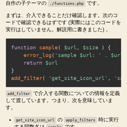
自作の子テーマの
です。
./functions.php
まずは、介入できることだけ確認します。次のコ
ードで確認できるはずです (実際にはこのコードを
実行はしていません。解説用に書きました) 。
function
sample
(
$url
,
$size
)
{
error_log
(
'sample $url: '
.
$url
return
$url
}
add_filter
(
'get_site_icon_url'
,
'sam
で介入する関数についての情報を定義
add_filter
して渡しています。つまり、次を意味していま
す。
の
時に実行
get_site_icon_url
apply_filters
する関数名は
です。