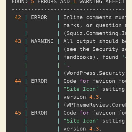
FOUND 
5
 ERRORS AND 
1
 WARNING AFFECTIN
-------------------------------------
42
|
 ERROR   
|
 Inline comments must 
|
|
 marks, or question mar
|
|
(
Squiz.Commenting.Inl
43
|
 WARNING 
|
 All output should be 
|
|
(
see the Security sec
|
|
 Handbooks
)
, found 
'<<
    |         | '
.
|
|
(
WordPress.Security.E
44
|
 ERROR   
|
 Code 
for
 favicon foun
|
|
"Site Icon"
 setting 
i
|
|
 version 
4.3
.

|
|
(
WPThemeReview.CoreFu
45
|
 ERROR   
|
 Code 
for
 favicon foun
|
|
"Site Icon"
 setting 
i
|
|
 version 
4.3
.
