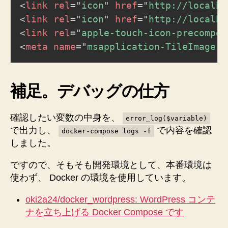
<
link
rel
=
"
icon
"
href
=
"
http://localho
<
link
rel
=
"
icon
"
href
=
"
http://localho
<
link
rel
=
"
apple-touch-icon-precompos
<
meta
name
=
"
msapplication-TileImage
"
補足。デバッグの仕方
確認したい変数の中身を、
error_log($variable)
で出力し、
で内容を確認
docker-compose logs -f
しました。
ですので、そもそも開発環境として、本番環境は
使わず、 Docker の環境を使用しています。
oki2a24/docker_wordpress: WordPress コンテ
ナを立ち上げる Docker Compose です