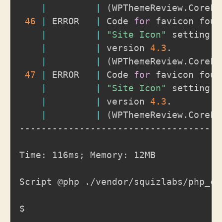
|
|
(
WPThemeReview.CoreFu
46
|
 ERROR   
|
 Code 
for
 favicon foun
|
|
"Site Icon"
 setting 
i
|
|
 version 
4.3
.

|
|
(
WPThemeReview.CoreFu
47
|
 ERROR   
|
 Code 
for
 favicon foun
|
|
"Site Icon"
 setting 
i
|
|
 version 
4.3
.

|
|
(
WPThemeReview.CoreFu
-------------------------------------
Time: 116ms
;
 Memory: 12MB

Script @php ./vendor/squizlabs/php_co