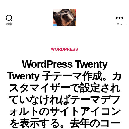
検索
メニュー
oki2a24
カ
WORDPRESS
テ
WordPress Twenty
ゴ
リ
Twenty 子テーマ作成。カ
ー
スタマイザーで設定され
ていなければテーマデフ
ォルトのサイトアイコン
を表示する。去年のコー