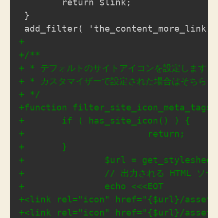
イ
ト
ア
+
イ
コ
+
ン
+
を
+
表
+
示
+
す
る。
+
去
+
年
+
の
+
コ
ー
+
ド
+
を
+
根
+
底