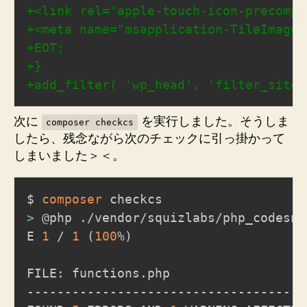
か
+
ら
+
書
+
き
+
直
+
し。
へ
の
次に
を実行しました。そうしま
composer checkcs
したら、残念ながら次のチェックに引っ掛かって
しまいました＞＜。
$ 
composer
>
 @php ./vendor/squizlabs/php_codesni
E 
1
 / 
1
(
100
%
)
FILE: functions.php

-------------------------------------