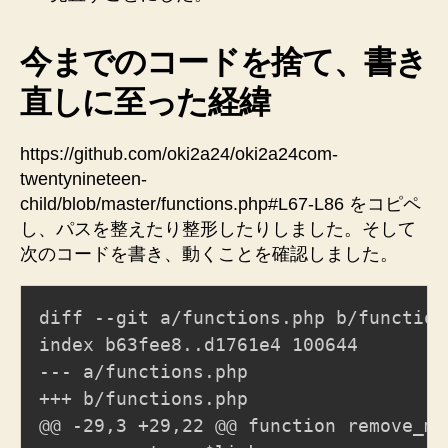
で
設
定
今までのコードを捨て、書き
さ
直しに至った経緯
れ
て
い
https://github.com/oki2a24/oki2a24com-
な
twentynineteen-
け
child/blob/master/functions.php#L67-L86 をコピペ
れ
ば
し、パスを整えたり整形したりしました。そして
テ
次のコードを書き、動くことを確認しました。
ー
マ
デ
diff --git a/functions.php b/functions
フ
ォ
--- a/functions.php
ル
+++ b/functions.php
ト
の
サ