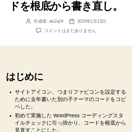
ドを根底から書き直し。
作成者:
oki2a24
2020年1月13日
投
投
稿
稿
WordPress
コメントはまだありません
者
日
Twenty
Twenty
子
テ
ー
マ
はじめに
作
成。
カ
サイトアイコン、つまりファビコンを設定する
ス
ために去年書いた別の子テーマのコードをコピ
タ
ペした。
マ
イ
初めて実施した WordPress コーディングスタ
ザ
イルチェックに引っ掛かり、コードを根底から
ー
見直すことにした。