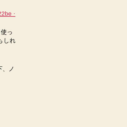
2be ·
を使っ
もしれ
下、ノ