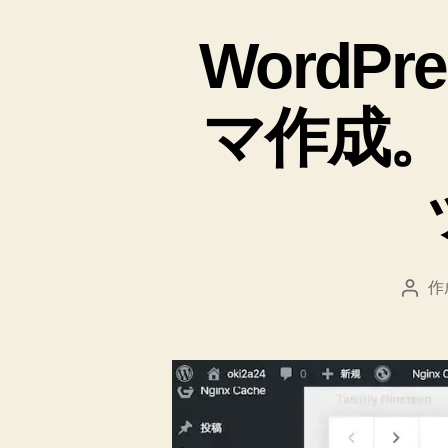
WordPre
マ作成
作
投
稿
者