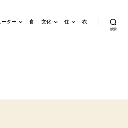
ューター
食
文化
住
衣
検索