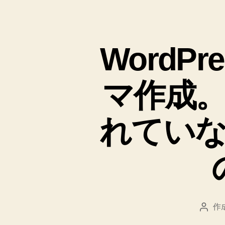
WordPre
マ作成
れてい
作
投
稿