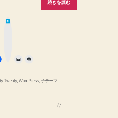
続きを読む
Twenty
Twenty
は
子
て
な
テ
ブ
ッ
ク
ー
マ
ー
マ
ク
ボ
タ
作
ン
成。
テ
ー
ty Twenty
,
WordPress
,
子テーマ
マ
の
ス
ク