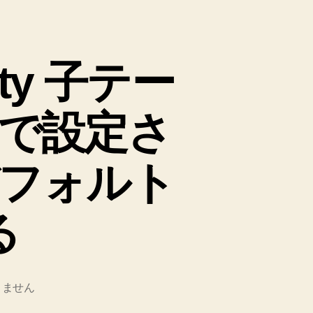
enty 子テー
で設定さ
フォルト
る
りません