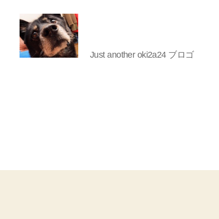
Just another oki2a24 ブロゴ
oki2a24