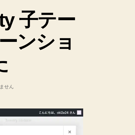
enty 子テー
ーンショ
た
ません