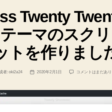
テ
ゴ
ss Twenty Tw
リ
ー
。テーマのスクリ
ットを作りまし
WordPress
成者:
oki2a24
2020年2月1日
コメントはまだあり
投
Twenty
稿
Twenty
日
子
テ
ー
マ