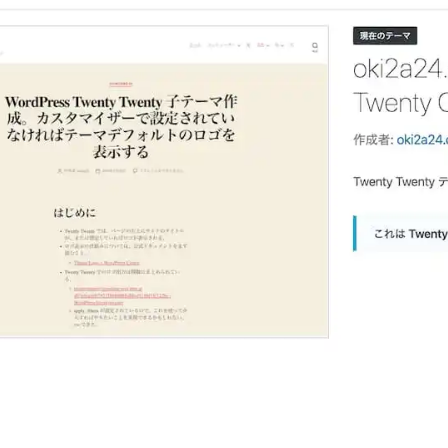
作
成。
テ
ー
マ
の
ス
ク
リ
ー
ン
シ
ョ
ッ
ト
を
作
り
ま