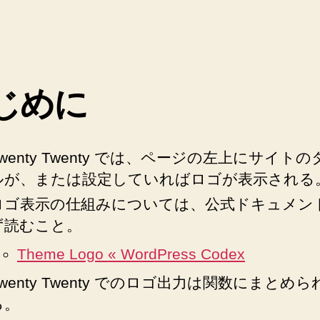
Twenty
日
子
テ
ー
マ
じめに
作
成。
カ
ス
Twenty Twenty では、ページの左上にサイト
タ
ルが、または設定していればロゴが表示される
マ
イ
ロゴ表示の仕組みについては、公式ドキュメン
ザ
ず読むこと。
ー
で
Theme Logo « WordPress Codex
設
Twenty Twenty でのロゴ出力は関数にまとめ
定
さ
る。
れ