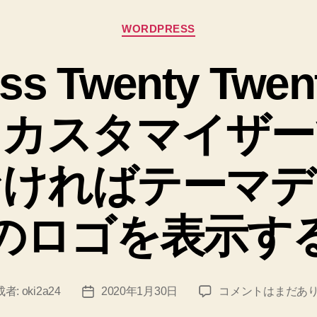
リ
カ
ー
WORDPRESS
テ
ン
ゴ
ss Twenty Tw
リ
シ
ー
ョ
。カスタマイザー
ッ
ト
を
なければテーマデ
作
り
のロゴを表示す
ま
し
た”
WordPress
成者:
oki2a24
2020年1月30日
コメントはまだあ
投
Twenty
稿