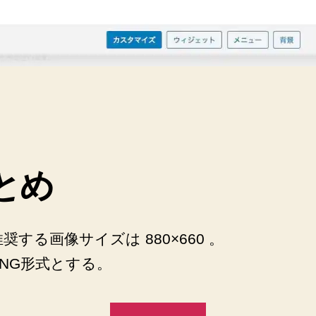
し
た
へ
の
とめ
推奨する画像サイズは 880×660 。
PNG形式とする。
“WordPress