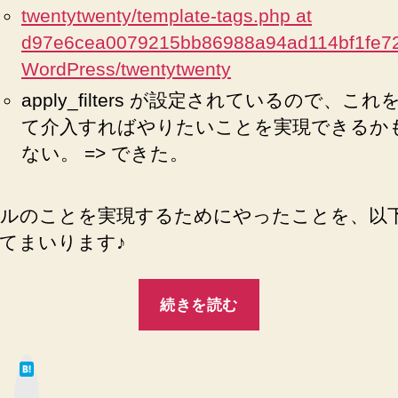
twentytwenty/template-tags.php at
て
い
d97e6cea0079215bb86988a94ad114bf1fe72
な
WordPress/twentytwenty
け
apply_filters が設定されているので、これ
れ
ば
て介入すればやりたいことを実現できるか
テ
ない。 => できた。
ー
マ
デ
ルのことを実現するためにやったことを、以
フ
てまいります♪
ォ
ル
“WordPress
ト
続きを読む
の
Twenty
ロ
Twenty
ゴ
は
子
て
を
な