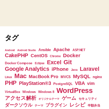
タグ
Apache
Ansible
ASP.NET
Android
Android Studio
CakePHP
Docker
CentOS
Chrome
Git
Excel
Docker Compose
Eclipse
Google Analytics
Laravel
iPhone
Java
Mac
MySQL
MacBook Pro
nginx
MVC5
Linux
PHP
PlayStation®3
VBA
vim
PostgreSQL
WordPress
VirtualBox
Windows
Windows 8
アクセス解析
ゲーム
セキュリティ
オリジナルテーマ
レシピ
ダークソウル
プラグイン
半額弁当
テーマ