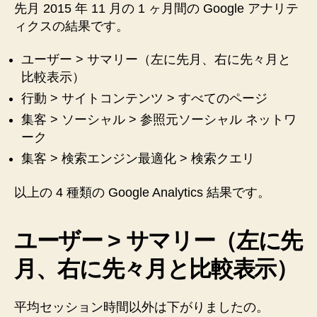
ア
先月 2015 年 11 月の 1 ヶ月間の Google アナリテ
ク
ィクスの結果です。
セ
ス
ユーザー > サマリー（左に先月、右に先々月と
解
比較表示）
析
行動 > サイトコンテンツ > すべてのページ
へ
の
集客 > ソーシャル > 参照元ソーシャル ネットワ
ーク
集客 > 検索エンジン最適化 > 検索クエリ
以上の 4 種類の Google Analytics 結果です。
ユーザー > サマリー（左に先
月、右に先々月と比較表示）
平均セッション時間以外は下がりましたの。