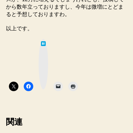
から数年立っておりますし、今年は微増にとどま
ると予想しておりますわ。
以上です。
は
て
な
ブ
ッ
ク
マ
ー
ク
ボ
タ
ン
関連