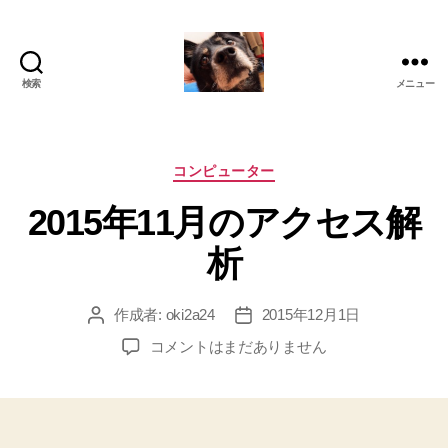
検索
メニュー
oki2a24
カ
コンピューター
テ
2015年11月のアクセス解
ゴ
リ
析
ー
作成者:
oki2a24
2015年12月1日
投
投
稿
稿
2015
コメントはまだありません
者
日
年
11
月
の