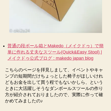
に
作
れ
た！
へ
の
普通の段ボール箱とMakedo（メイクドゥ）で簡
単に作れる丈夫なスツール(Quick&Easy Stool) |
メイクドゥ公式ブログ : makedo japan blog
こちらのページを拝見しまして、イベントやキャ
ンプの短期間だけちょっとした椅子がほしいけれ
どもお金を出して買う程でもないかしら、という
ときに大活躍しそうなダンボールスツールの作り
方が紹介されておりましたので、実際に作って確
かめてみましたの♪