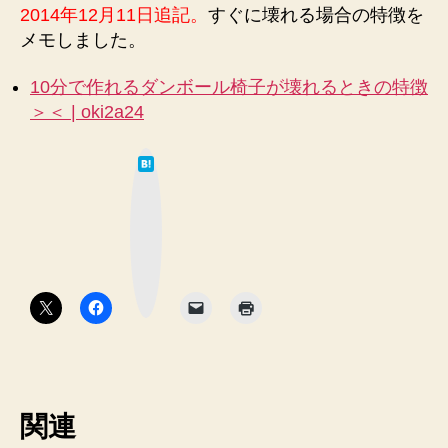
2014年12月11日追記。
すぐに壊れる場合の特徴を
メモしました。
10分で作れるダンボール椅子が壊れるときの特徴
＞＜ | oki2a24
は
て
な
ブ
ッ
ク
マ
ー
ク
ボ
タ
ン
関連