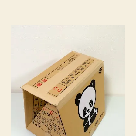
ル
箱
を
使
っ
て
た
っ
た
の
10
分
で
丈
夫
な
イ
ス
が
本
当