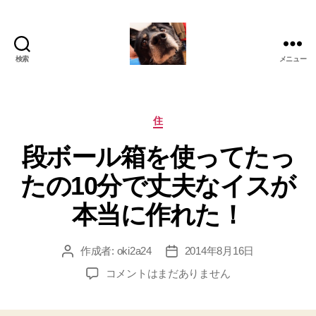
検索
メニュー
oki2a24
カ
住
テ
段ボール箱を使ってたっ
ゴ
リ
たの10分で丈夫なイスが
ー
本当に作れた！
作成者:
oki2a24
2014年8月16日
投
投
稿
稿
段
コメントはまだありません
者
日
ボ
ー