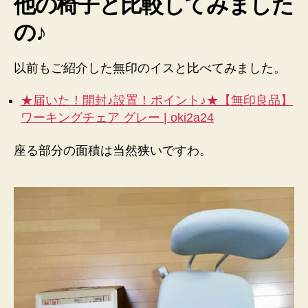
他の椅子と比較してみました
の♪
以前もご紹介した無印のイスと比べてみました。
★届いた！開封♪設置！ポイント♪★【無印良品】
ワーキングチェア グレー | oki2a24
座る部分の面積は当然狭いですわ。