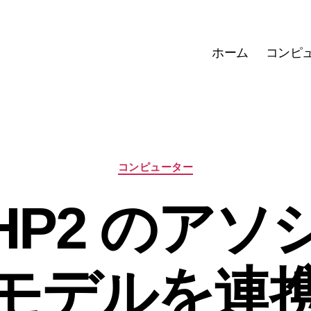
ホーム
コンピ
カ
コンピューター
テ
ゴ
PHP2 のア
リ
ー
モデルを連