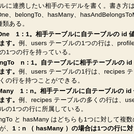
デ
ルに連携したい相手のモデルを書く。書き方
ー
One、belongTo、hasMany、hasAndBelongsTo
タ
種類ある。
を
取
sOne 1：1。相手テーブルに自
テーブル
の id
得
ます。
例、users テーブルの1つの行は、profil
す
の1つの行を持っている。
る
勉
ongTo n：1。自
テーブル
に相手
テーブル
の i
強
ます。
例、users テーブルの1行は、recipes
し
くの行を持つことができる。
ま
す！
sMany 1：n。相手
テーブル
に自
テーブル
の id
へ
ます。
例、recipes テーブルの多くの行は、use
の
ルの1つの行に所属している。
longTo と hasMany はどちらも1つに対して複
が、
1：n （ hasMany ）の場合は1つの行に