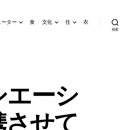
ューター
食
文化
住
衣
検索
ソシエーシ
携させて