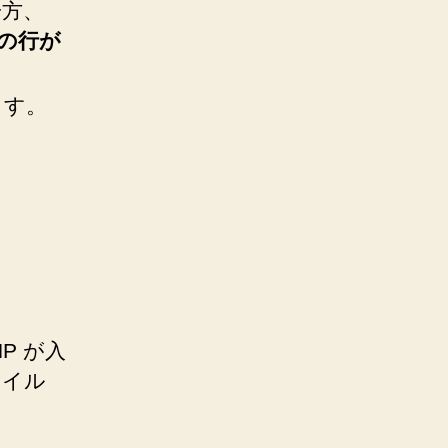
一方、
つの行が
ます。
HP が入
ァイル