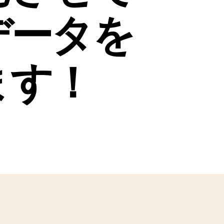
データを
ます！
ト