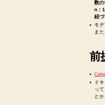
数の
n：
紐づ
モデ
また
前
Cak
ドキ
って
とか