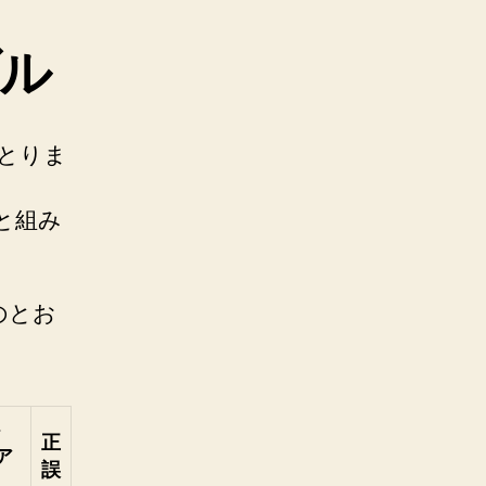
ル
にとりま
法と組み
のとお
ト
正
 ア
誤