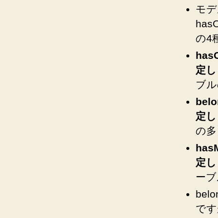
モデ
has
の4
ha
定し
ブル
bel
定
し
の多
ha
定
し
ーブ
be
です