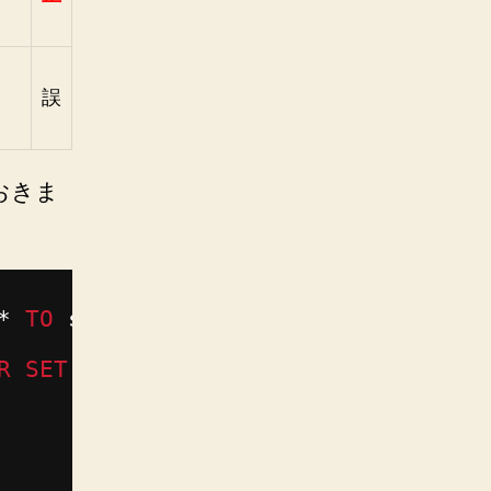
誤
おきま
* 
TO
sampleuser@localhost IDENTIFI
R
SET
utf8;