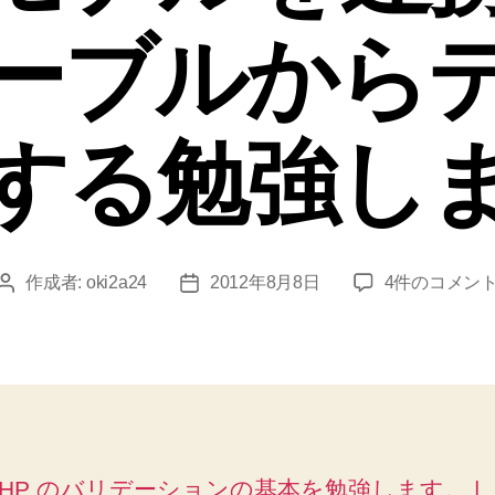
ーブルから
する勉強し
CakePHP2
作成者:
oki2a24
2012年8月8日
4件のコメン
投
投
の
稿
稿
ア
者
日
ソ
シ
エ
ー
シ
ePHP のバリデーションの基本を勉強します。 |
ョ