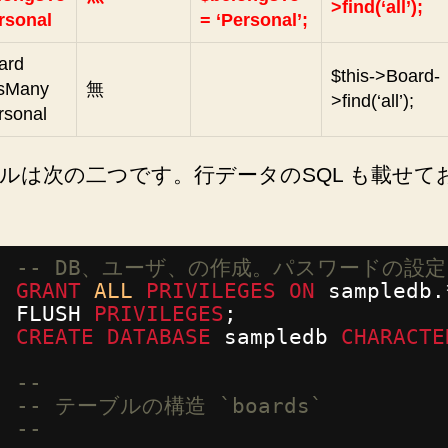
>find(‘all’);
rsonal
= ‘Personal’;
ard
$this->Board-
sMany
無
>find(‘all’);
rsonal
ルは次の二つです。行データのSQL も載せて
-- DB、ユーザ、の作成。パスワードの設定
GRANT
ALL
PRIVILEGES
ON
sampledb.
FLUSH 
PRIVILEGES
;
CREATE
DATABASE
sampledb 
CHARACTE
--
-- テーブルの構造 `boards`
--