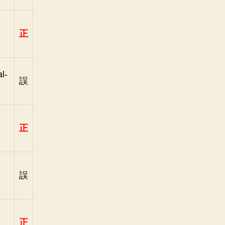
正
l-
誤
正
誤
正