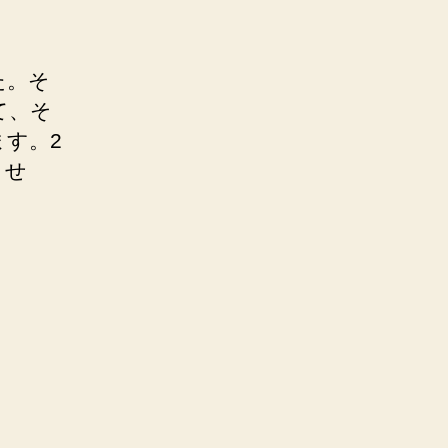
た。そ
て、そ
す。2
させ