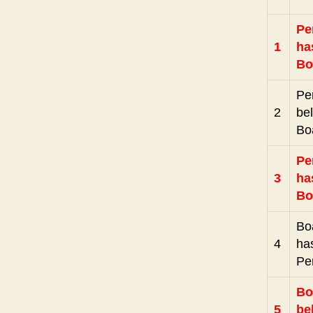
Pe
1
ha
Bo
Pe
2
be
Bo
Pe
3
ha
Bo
Bo
4
ha
Pe
Bo
5
be