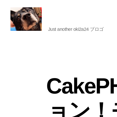
Just another oki2a24 ブロゴ
oki2a24
Cake
ョン！