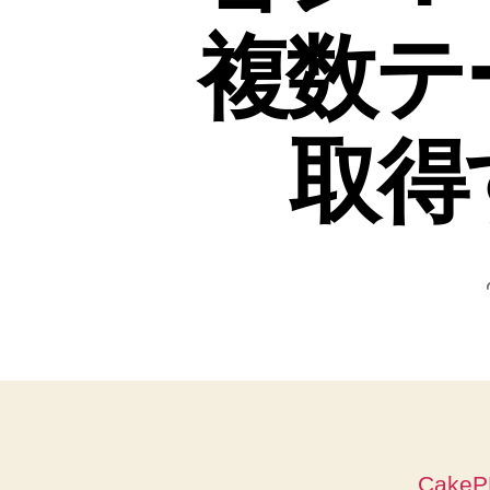
複数テ
取得
Cak