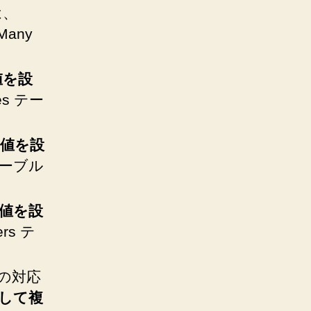
は、
Many
 値を設
es テー
d 値を
設
 テーブル
 値を
設
rs テ
数の対応
対して複