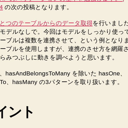
4
の次の投稿となります。
ン！
モ
デ
とつのテーブルからのデータ取得
を行いまし
ル
モデルなしで。今回はモデルをしっかり使っ
を
ーブルは複数を連携させて、という例となりま
連
携
ーブルを使用しますが、連携のさせ方を網羅
さ
らみつぶしに動きを調べようと思います。
せ
て
hasAndBelongsToMany を除いた hasOne、
複
ngTo、hasMany の3パターンを取り扱います。
数
テ
ー
ブ
イント
ル
か
ら