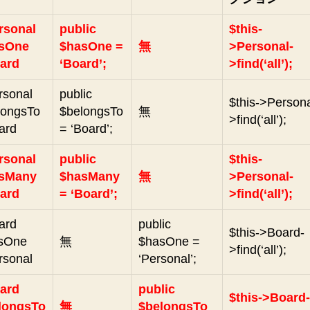
rsonal
public
$this-
sOne
$hasOne =
無
>Personal-
ard
‘Board’;
>find(‘all’);
rsonal
public
$this->Persona
longsTo
$belongsTo
無
>find(‘all’);
ard
= ‘Board’;
rsonal
public
$this-
sMany
$hasMany
無
>Personal-
ard
= ‘Board’;
>find(‘all’);
ard
public
$this->Board-
sOne
無
$hasOne =
>find(‘all’);
rsonal
‘Personal’;
ard
public
$this->Board-
longsTo
無
$belongsTo