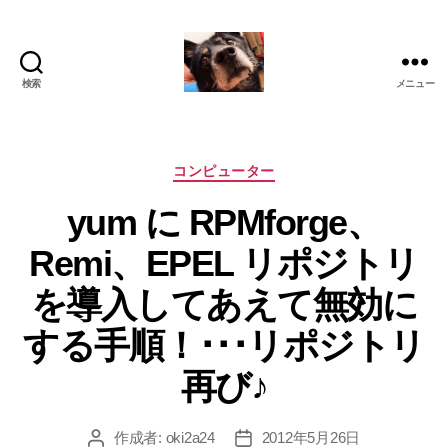
検索
メニュー
oki2a24
カ
コンピューター
テ
yum に RPMforge、
ゴ
リ
Remi、EPEL リポジトリ
ー
を導入してあえて無効に
する手順！･･･リポジトリ
再び♪
作成者:
oki2a24
2012年5月26日
投
投