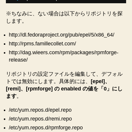
に
す
※ちなみに、ない場合は以下からリポジトリを探
る
します。
手
順！･･･
http://dl.fedoraproject.org/pub/epel/5/x86_64/
リ
ポ
http://rpms.famillecollet.com/
ジ
http://dag.wieers.com/rpm/packages/rpmforge-
ト
release/
リ
再
リポジトリの設定ファイルを編集して、デフォル
び
トでは無効にします。具体的には、
[epel]、
♪
へ
[remi]、[rpmforge] の enabled の値を「0」にし
の
ます
。
/etc/yum.repos.d/epel.repo
/etc/yum.repos.d/remi.repo
/etc/yum.repos.d/rpmforge.repo