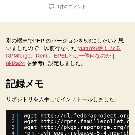
稿
稿
yum
1件のコメント
者
日
に
RPMforge、
Remi、
EPEL
リ
別の端末でPHP のバージョンを5.3にしたいと思
ポ
いましたので、以前行なった
yumが便利になる
ジ
RPMforge、Remi、EPELとは一体何なのか |
ト
oki2a24
を参考に設定しました。
リ
を
導
記録メモ
入
し
リポジトリを入手してインストールしました。
て
あ
え
1
wget http:
//dl
.fedoraproject.org
/
て
2
wget http:
//rpms
.famillecollet.co
無
3
wget http:
//pkgs
.repoforge.org
/rp
効
4
rpm -Uvh epel-release-5-4.noarch.