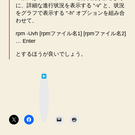
に、詳細な進行状況を表示する “-v” と、状況
をグラフで表示する “-h” オプションを組み合
わせて、
rpm -Uvh [rpmファイル名1] [rpmファイル名2]
… Enter
とするほうが良いでしょう。
は
て
な
ブ
ッ
ク
マ
ー
ク
ボ
タ
ン