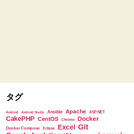
タグ
Apache
Ansible
ASP.NET
Android
Android Studio
CakePHP
Docker
CentOS
Chrome
Git
Excel
Docker Compose
Eclipse