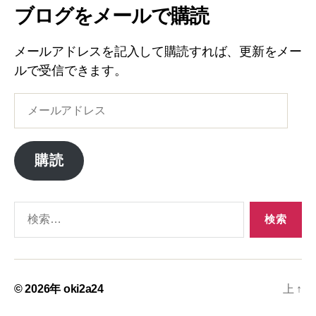
ブログをメールで購読
メールアドレスを記入して購読すれば、更新をメー
ルで受信できます。
メ
ー
ル
ア
購読
ド
レ
ス
検
索
対
象:
© 2026年
oki2a24
上
↑