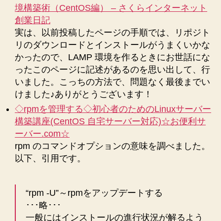
境構築術（CentOS編） – さくらインターネット
創業日記
実は、以前投稿したページの手順では、リポジト
リのダウンロードとインストールがうまくいかな
かったので、LAMP 環境を作るときにお世話にな
ったこのページに記述があるのを思い出して、行
いました。こっちの方法で、問題なく最後までい
けました♪ありがとうございます！
◇rpmを管理する◇初心者のためのLinuxサーバー
構築講座(CentOS 自宅サーバー対応)☆お便利サ
ーバー.com☆
rpm のコマンドオプションの意味を調べました。
以下、引用です。
“rpm -U”～rpmをアップデートする
･･･略･･･
一般にはインストールの進行状況が解るよう