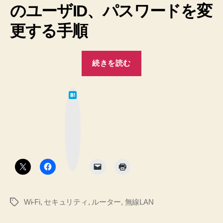
のユーザID、パスワードを変
ユ
ー
更する手順
ザ
ID、
パ
“【セ
ス
続きを読む
キ
ワ
ュ
ー
は
ド
リ
て
を
な
テ
ブ
変
ッ
ィ
ク
更
マ
対
す
ー
ク
策】
る
ボ
タ
方
PLANEX
ン
法
Wi-
へ
Fi
の
Wi-Fi
,
セキュリティ
,
ルーター
,
無線LAN
タ
ル
グ
ー