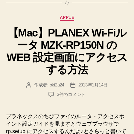
タ
MZK-
カ
APPLE
RP150N
テ
の
【Mac】PLANEX Wi-Fiル
ゴ
リ
ユ
ータ MZK-RP150N の
ー
ー
ザ
WEB 設定画面にアクセス
ID、
する方法
パ
ス
作成者:
oki2a24
2013年1月14日
投
投
ワ
稿
稿
ー
【Mac】
3件のコメント
者
日
PLANEX
ド
Wi-
を
Fi
プラネックスのちびファイのルータ・アクセスポ
変
ル
イント設定ガイドを見ますとウェブブラウザで
更
ー
rp.setup にアクセスするんだよ♪とさらっと書いて
タ