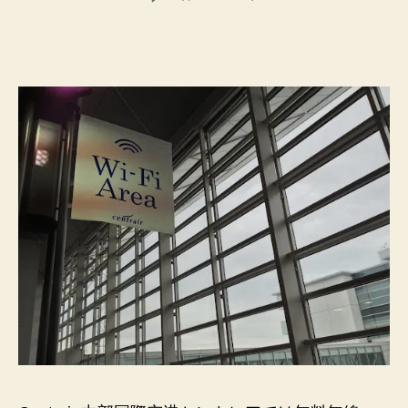
法”
者
日
中
部
国
際
空
港
セ
ン
ト
レ
ア
で
無
料
無
線
LAN
サ
ー
ビ