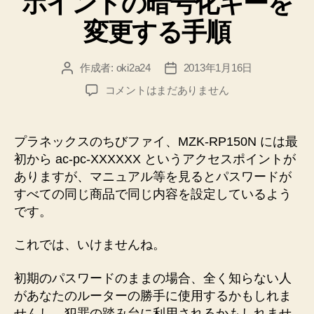
ポイントの暗号化キーを
変更する手順
作成者:
oki2a24
2013年1月16日
投
投
稿
稿
【セ
コメントはまだありません
者
日
キ
ュ
リ
プラネックスのちびファイ、MZK-RP150N には最
テ
初から ac-pc-XXXXXX というアクセスポイントが
ィ
ありますが、マニュアル等を見るとパスワードが
対
すべての同じ商品で同じ内容を設定しているよう
策】
です。
PLANEX
Wi-
Fi
これでは、いけませんね。
ル
ー
初期のパスワードのままの場合、全く知らない人
タ
があなたのルーターの勝手に使用するかもしれま
MZK-
せんし、犯罪の踏み台に利用されるかもしれませ