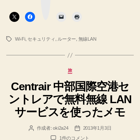
ク
MZK-
ボ
タ
RP150N
ン
の
WEB
Wi-Fi
,
セキュリティ
,
ルーター
,
無線LAN
タ
設
グ
定
画
面
カ
旅
に
テ
ア
Centrair 中部国際空港セ
ゴ
リ
ク
ントレアで無料無線 LAN
ー
セ
ス
サービスを使ったメモ
す
る
作成者:
oki2a24
2013年1月3日
投
投
方
稿
稿
Centrair
1件のコメント