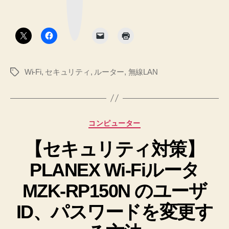
る
マ
対
ー
手
ク
策】
ボ
順
タ
PLANEX
ン
へ
の
Wi-
Fi
Wi-Fi
,
セキュリティ
,
ルーター
,
無線LAN
タ
ル
グ
ー
タ
MZK-
カ
コンピューター
RP150N
テ
の
【セキュリティ対策】
ゴ
リ
ア
PLANEX Wi-Fiルータ
ー
ク
セ
MZK-RP150N のユーザ
ス
ID、パスワードを変更す
ポ
イ