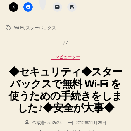
タ
初
ン
め
て
Wi-Fi
,
スターバックス
タ
接
グ
続
し
た
カ
コンピューター
の
テ
で
◆セキュリティ◆スター
ゴ
リ
記
バックスで無料 Wi-Fi を
ー
録
し
使うための手続きをしま
ま
した♪◆安全が大事◆
し
た
作成者:
oki2a24
2012年11月29日
投
投
♪”
稿
稿