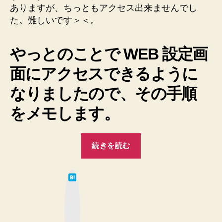
す
ありますが、ちっともアクセス出来ませんでし
MZK-
る
た。難しいです＞＜。
RP150N
方
の
法”
WEB
やっとのことで WEB 設定画
設
定
面にアクセスできるように
画
面
なりましたので、その手順
に
ア
をメモします。
ク
セ
“【Mac】
ス
続きを読む
す
PLANEX
る
Wi-
方
は
Fi
て
法
な
ル
へ
ブ
ッ
ー
の
ク
マ
タ
ー