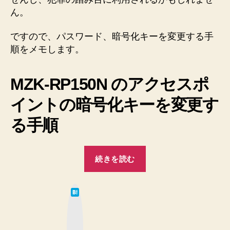
RP150N
ん。
の
ア
ですので、パスワード、暗号化キーを変更する手
ク
順をメモします。
セ
ス
ポ
MZK-RP150N のアクセスポ
イ
ン
イントの暗号化キーを変更す
ト
の
る手順
暗
号
“【セ
化
続きを読む
キ
キ
ー
ュ
を
は
リ
変
て
な
テ
更
ブ
ッ
す
ィ
ク