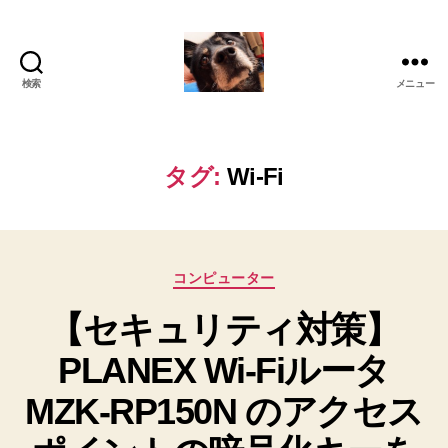
検索
メニュー
oki2a24
タグ:
Wi-Fi
カ
コンピューター
テ
【セキュリティ対策】
ゴ
リ
PLANEX Wi-Fiルータ
ー
MZK-RP150N のアクセス