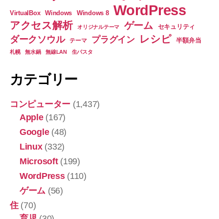
続
へ
WordPress
VirtualBox
Windows
Windows 8
の
き
アクセス解析
ゲーム
セキュリティ
オリジナルテーマ
を
レシピ
ダークソウル
プラグイン
半額弁当
テーマ
し
札幌
無水鍋
無線LAN
生パスタ
ま
し
カテゴリー
た
♪◆
コンピューター
(1,437)
安
Apple
(167)
全
Google
(48)
が
Linux
(332)
大
Microsoft
(199)
事
◆”
WordPress
(110)
ゲーム
(56)
住
(70)
育児
(30)