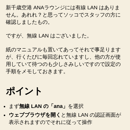
空
た
新千歳空港 ANAラウンジには有線 LAN はありま
港
メ
せん。あれれ？と思ってソッコでスタッフの方に
ANA
モ”
確認しましたもの。
ラ
ウ
ですが、無線 LAN はございました。
ン
ジ
紙のマニュアルも置いてあってそれで事足ります
で
無
が、行くたびに毎回忘れていますし、他の方が使
線
用していて待つのも少しさみしいですので設定の
LAN
手順をメモしておきます。
を
使
用
ポイント
す
る
まず
無線 LAN の「ana」
を選択
ま
で
ウェブブラウザを開く
と無線 LAN の認証画面が
の
表示されますのでそれに従って操作
手