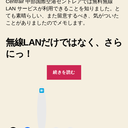
Centrair 中部国際空港セントレアでは無料無線
ス
LAN サービスが利用できることを知りました。と
を
使
ても素晴らしい、また留意するべき、気がついた
っ
ことがありましたのでメモします。
た
メ
無線LANだけではなく、さら
モ
へ
にっ！
の
“Centrair
続きを読む
中
部
は
国
て
な
際
ブ
ッ
空
ク
マ
港
ー
ク
セ
ボ
タ