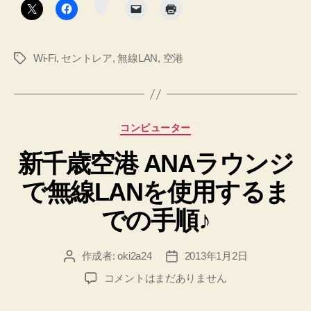
ン
ン
ト
レ
Wi-Fi
,
セントレア
,
無線LAN
,
空港
タ
ア
グ
で
無
料
カ
コンピューター
無
テ
線
新千歳空港 ANAラウンジ
ゴ
リ
LAN
で無線LANを使用するま
ー
サ
ー
での手順♪
ビ
ス
作成者:
oki2a24
2013年1月2日
投
投
を
稿
稿
新
コメントはまだありません
使
者
日
千
っ
歳