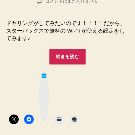
◆
コメントはまだありません
者
日
セ
キ
ュ
ドヤリングがしてみたいのです！！！！だから、
リ
スターバックスで無料の Wi-Fi が使える設定をし
テ
てみます♪
ィ
◆
“◆
ス
続きを読む
セ
タ
ー
キ
バ
は
ュ
て
ッ
な
リ
ク
ブ
ッ
テ
ス
ク
マ
で
ィ
ー
ク
無
◆
ボ
料
タ
ス
ン
Wi-
タ
Fi
を
ー