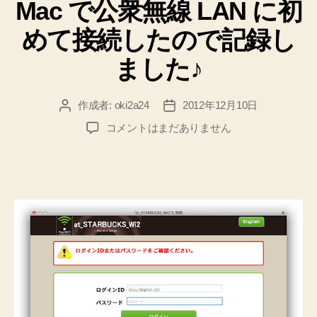
用
Mac で公衆無線 LAN に初
ゴ
リ
す
めて接続したので記録し
ー
る
ま
ました♪
で
の
作成者:
oki2a24
2012年12月10日
投
投
手
稿
稿
Mac
コメントはまだありません
順
者
日
で
♪”
公
衆
無
線
LAN
に
初
め
て
接
続