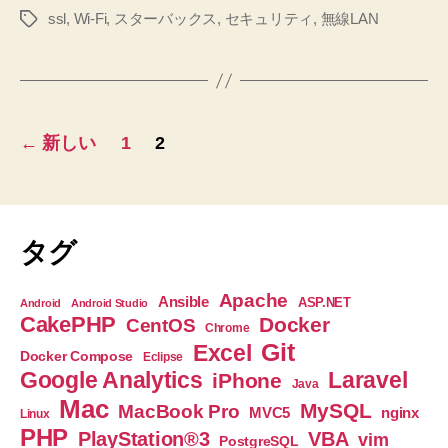
使
ssl
,
Wi-Fi
,
スターバックス
,
セキュリティ
,
無線LAN
タ
バ
う
グ
ッ
た
ク
め
ス
の
投
手
で
←
新しい
1
2
続
無
稿
き
料
を
の
Wi-
し
ま
Fi
ペ
タグ
し
を
た
ー
使
Apache
Ansible
♪◆
ASP.NET
Android
Android Studio
う
CakePHP
Docker
CentOS
安
ジ
Chrome
た
全
Git
Excel
Docker Compose
Eclipse
送
が
め
Google Analytics
Laravel
iPhone
Java
大
の
Mac
り
MySQL
MacBook Pro
事
nginx
MVC5
Linux
手
PHP
◆
PlayStation®3
VBA
vim
PostgreSQL