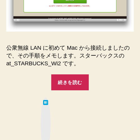
し
た
の
で
記
録
し
公衆無線 LAN に初めて Mac から接続しましたの
ま
で、その手順をメモします。スターバックスの
し
at_STARBUCKS_Wi2 です。
た
♪
“Mac
へ
続きを読む
で
の
公
は
衆
て
な
無
ブ
ッ
線
ク
マ
LAN
ー
ク
に
ボ