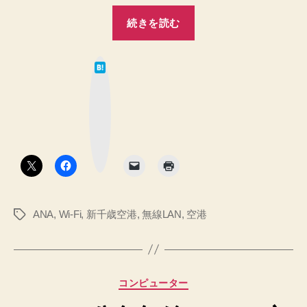
順
“新
♪
続きを読む
千
へ
歳
の
は
空
て
な
港
ブ
ッ
ANA
ク
マ
ラ
ー
ク
ウ
ボ
タ
ン
ン
ジ
で
ANA
,
Wi-Fi
,
新千歳空港
,
無線LAN
,
空港
タ
無
グ
線
LAN
を
カ
コンピューター
使
テ