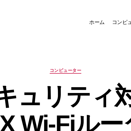
ホーム
コンピ
カ
コンピューター
テ
ゴ
キュリティ
リ
ー
X Wi-Fiルー