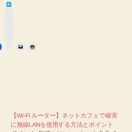
は
て
な
ブ
ッ
ク
マ
ー
ク
ボ
タ
ン
【Wi-Fi ルーター】ネットカフェで確実
に無線LANを使用する方法とポイント