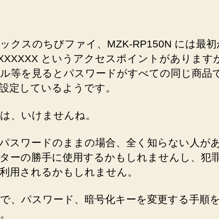
ィ
対
策】
ックスのちびファイ、MZK-RP150N には最
PLANEX
pc-XXXXXX というアクセスポイントがあります
Wi-
Fi
ル等を見るとパスワードがすべての同じ商品
ル
設定しているようです。
ー
タ
は、いけませんね。
MZK-
RP150N
の
パスワードのままの場合、全く知らない人が
ア
ターの勝手に使用するかもしれませんし、犯
ク
利用されるかもしれません。
セ
ス
で、パスワード、暗号化キーを変更する手順
ポ
イ
。