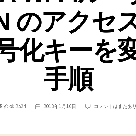
0N のアク
号化キーを
手順
【セ
成者:
oki2a24
2013年1月16日
コメントはまだあ
投
キ
稿
ュ
日
リ
テ