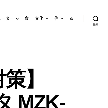
ューター
食
文化
住
衣
検索
対策】
タ MZK-