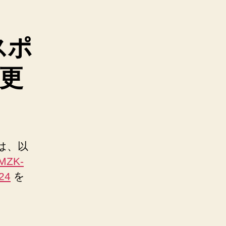
スポ
更
は、以
MZK-
24
を