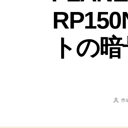
RP15
トの暗
作
投
稿
者