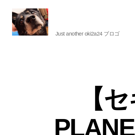
Just another oki2a24 ブロゴ
oki2a24
【セ
PLANE