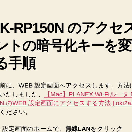
ン
ト
の
ZK-RP150N のアクセ
暗
号
化
ントの暗号化キーを変
キ
ー
る手順
を
変
更
す
前に、WEB 設定画面へアクセスします。方法
る
いたしました、
【Mac】PLANEX Wi-Fiルータ 
手
順
0N のWEB 設定画面にアクセスする方法 | oki2a
へ
ください。
の
B 設定画面のホームで、
無線LAN
をクリック