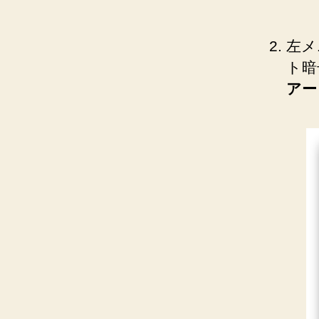
左メ
ト暗
アー