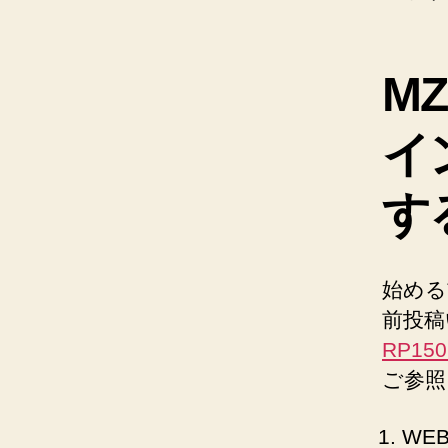
M
イ
す
始める
前投稿
RP15
ご参照
WE