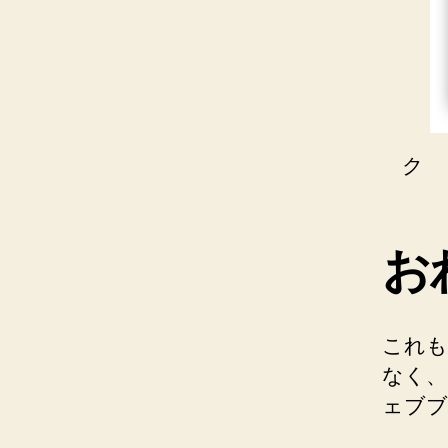
ク
お
これも
なく、
ェブブ