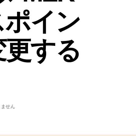
セスポイン
変更する
りません