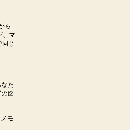
初から
が、マ
で同じ
あなた
罪の踏
をメモ