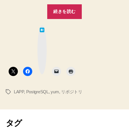
境
“【試
続きを読む
構
行
築
錯
し
は
誤】
た
て
な
い】
PostgreSQL
ブ
へ
ッ
最
ク
の
マ
新
ー
ク
版
ボ
タ
イ
ン
ン
ス
LAPP
,
PostgreSQL
,
yum
,
リポジトリ
タ
ト
グ
ー
ル
に
タグ
す