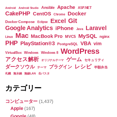
ご
Apache
Ansible
ASP.NET
Android
Android Studio
く
CakePHP
Docker
CentOS
Chrome
苦
Git
Excel
Docker Compose
Eclipse
労
Google Analytics
Laravel
iPhone
Java
し
Mac
MySQL
MacBook Pro
nginx
MVC5
Linux
ま
PHP
PlayStation®3
VBA
vim
PostgreSQL
し
WordPress
た
VirtualBox
Windows
Windows 8
アクセス解析
ゲーム
の
セキュリティ
オリジナルテーマ
レシピ
で
ダークソウル
プラグイン
半額弁当
テーマ
メ
札幌
無水鍋
無線LAN
生パスタ
モ！！！
カテゴリー
【virtualbox
で
コンピューター
(1,437)
LAPP
Apple
(167)
開
発
Google
(48)