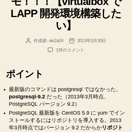
モ！！！【virtualbox で
LAPP 開発環境構築した
い】
作成者:
oki2a24
2013年3月30日
投
投
稿
稿
【試
1件のコメント
者
日
行
錯
誤】
ポイント
PostgreSQL
最
新
最新版のコマンドは postgresql ではなかった。
版
postgresql-9.2
だった（2013年3月時点、
イ
PostgreSQL バージョン 9.2）
ン
PostgreSQL 最新版を CentOS 5.9 に yum でイン
ス
ストールするにはリポジトリを導入する。2013
ト
年3月時点ではバージョン 9.2 だからか
リポジト
ー