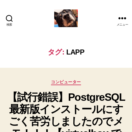
検索
メニュー
oki2a24
タグ:
LAPP
カ
コンピューター
テ
【試行錯誤】PostgreSQL
ゴ
リ
最新版インストールにす
ー
ごく苦労しましたのでメ