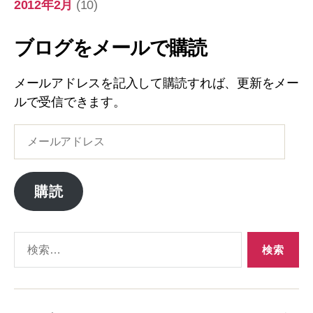
2012年2月
(10)
ブログをメールで購読
メールアドレスを記入して購読すれば、更新をメー
ルで受信できます。
メ
ー
ル
ア
購読
ド
レ
ス
検
索
対
象: