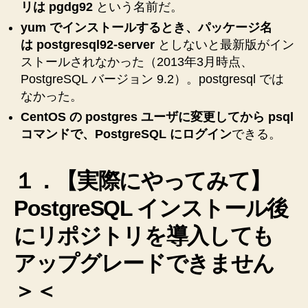
ル
リは pgdg92
という名前だ。
に
yum でインストールするとき、パッケージ名
す
は
postgresql92-server
としないと最新版がイン
ご
ストールされなかった（2013年3月時点、
く
PostgreSQL バージョン 9.2）。postgresql では
苦
なかった。
労
し
CentOS の postgres ユーザに変更してから psql
ま
コマンドで、PostgreSQL にログイン
できる。
し
た
の
１．【実際にやってみて】
で
メ
PostgreSQL インストール後
モ！！！
にリポジトリを導入しても
【virtualbox
で
アップグレードできません
LAPP
開
＞＜
発
環