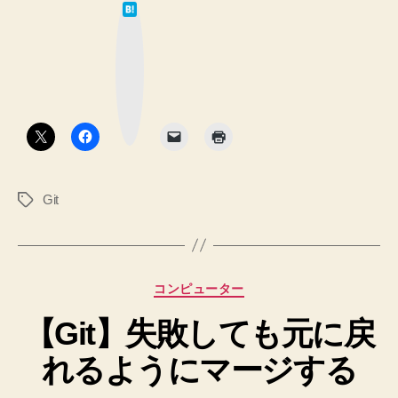
は
Conflicts
て
な
の
ブ
ッ
Git
ク
マ
Path
ー
ク
を
ボ
タ
正
ン
し
く
Git
タ
設
グ
定
し
て
カ
コンピューター
確
テ
認
【Git】失敗しても元に戻
ゴ
リ
す
れるようにマージする
ー
る
方