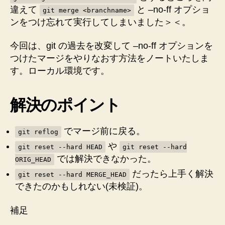
プ
違えて
と –no-ff オプショ
git merge <branchname>
シ
ンをつけ忘れて実行してしまいました＞＜。
ョ
ン
今回は、git の過去を改変して –no-ff オプションを
を
つけたマージをやりなおす方法をノートいたしま
付
け
す。ローカル環境です。
忘
れ
解決のポイント
た
マ
ー
でマージ前に戻る。
git reflog
ジ
や
を
git reset --hard HEAD
git reset --hard
では解決できなかった。
や
ORIG_HEAD
り
だったら上手く解決
git reset --hard MERGE_HEAD
直
できたのかもしれない(未検証)。
す
方
補足
法
へ