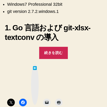
違
Windows7 Professional 32bit
い
git version 2.7.2.windows.1
を
見
ら
1. Go 言語および git-xlsx-
れ
textconv の導入
る
よ
う
“【Git】
に
続きを読む
【Windows】
す
る
diff
方
は
で
て
法
な
Excel
ブ
へ
ッ
の
の
ク
マ
違
ー
ク
い
ボ
タ
を
ン