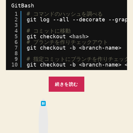
ブ
GitBash
ラ
1
# コマンドのハッシュを調べる
ン
2
git log --all --decorate --graph
チ
3
を
4
# コミットに移動
5
git checkout <
hash
>
生
6
# ブランチを作りチェックアウト
や
7
git checkout -b <branch-name>
し
8
て
9
# 指定コミットにブランチを作りチェック
派
10
git checkout -b <branch-name> <
h
生
さ
“【Git】
せ
続きを読む
任
る
方
意
法
は
の
て
へ
な
コ
ブ
の
ッ
ミ
ク
マ
ッ
ー