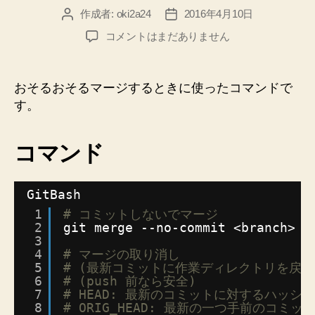
作成者:
oki2a24
2016年4月10日
投
投
法”
稿
稿
【Git】
コメントはまだありません
者
日
失
敗
し
おそるおそるマージするときに使ったコマンドで
て
す。
も
元
に
コマンド
戻
れ
る
GitBash
よ
1
# コミットしないでマージ
う
2
git merge --no-commit <branch>
に
3
マ
4
# マージの取り消し
5
# (最新コミットに作業ディレクトリを戻す
ー
6
# (push 前なら安全)
ジ
7
# HEAD: 最新のコミットに対するハッシ
す
8
# ORIG_HEAD: 最新の一つ手前のコミ
る