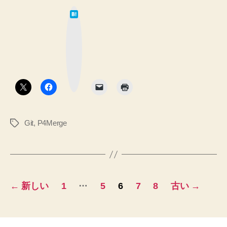
P4Merge
は
の
て
な
導
ブ
ッ
入、
ク
マ
設
ー
ク
定
ボ
タ
を
ン
ノ
ー
Git
,
P4Merge
タ
ト”
グ
投
…
←
新しい
1
5
6
7
8
古い
→
稿
の