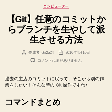
マ
カ
コンピューター
ー
テ
ジ
【Git】任意のコミットか
ゴ
リ
す
らブランチを生やして派
ー
る”
生させる方法
作成者:
oki2a24
2016年4月10日
投
投
稿
稿
【Git】
コメントはまだありません
者
日
任
意
の
過去の主店のコミットに戻って、そこから別の作
コ
業をしたい！そんな時の Git 操作ですわ♪
ミ
ッ
ト
コマンドまとめ
か
ら