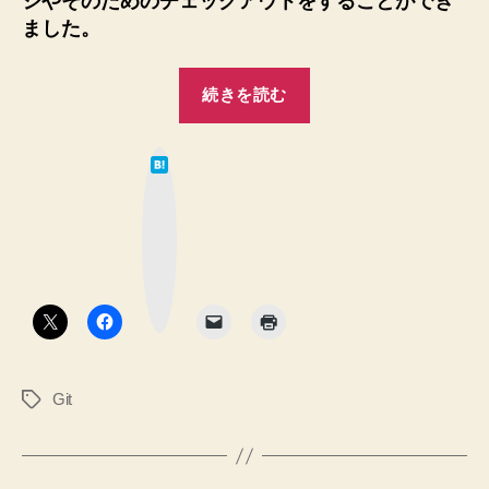
ジやそのためのチェックアウトをすることができ
ケ
ました。
ー
ス
“【Git】
へ
続きを読む
stash
の
な
は
ど
て
な
を
ブ
ッ
使
ク
マ
わ
ー
ク
な
ボ
タ
く
ン
て
も
Git
タ
マ
グ
ー
ジ