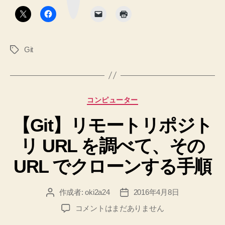
タ
ポ
ン
ジ
ト
Git
タ
リ
グ
の
master
以
カ
コンピューター
外
テ
の
【Git】リモートリポジト
ゴ
リ
ブ
リ URL を調べて、その
ー
ラ
ン
URL でクローンする手順
チ
を
作成者:
oki2a24
2016年4月8日
投
投
追
稿
稿
【Git】
コメントはまだありません
跡
者
日
リ