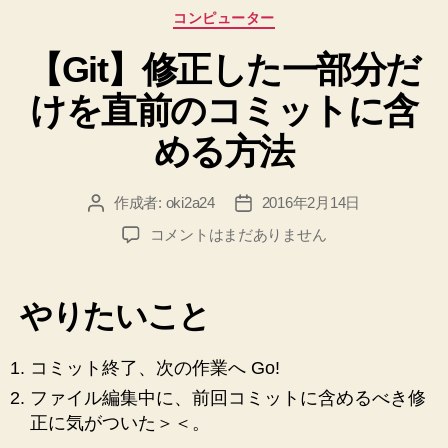
や
カ
コンピューター
ブ
テ
ラ
【Git】修正した一部分だ
ゴ
リ
ン
けを直前のコミットに含
ー
チ
操
める方法
作
が
作成者:
oki2a24
2016年2月14日
投
投
で
稿
稿
【Git】
コメントはまだありません
き
者
日
修
る
正
し
ケ
やりたいこと
た
ー
一
ス”
部
コミット終了、次の作業へ Go!
分
ファイル編集中に、前回コミットに含めるべき修
だ
正に気がついた＞＜。
け