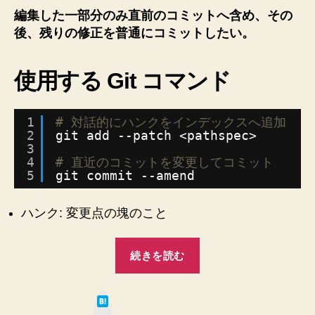
を
編集した一部分のみ直前のコミットへ含め、その
直
後、残りの修正を普通にコミットしたい。
前
の
コ
使用する Git コマンド
ミ
ッ
ト
1
# 対話的にハンクをインデックスへ追加
に
2
git add --patch <pathspec>
含
3
め
4
# 直近のコミットを変更してコミット
る
5
git commit --amend
方
法
ハンク: 変更点の塊のこと
へ
の
“【Git】
続きを読む
修
正
は
し
て