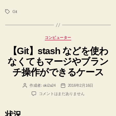
け
Git
タ
忘
グ
れ
た
マ
カ
コンピューター
ー
テ
ジ
【Git】stash などを使わ
ゴ
リ
を
なくてもマージやブラン
ー
や
り
チ操作ができるケース
直
す
作成者:
oki2a24
2016年2月16日
投
投
方
稿
稿
【Git】
コメントはまだありません
法”
者
日
stash
な
ど
状況