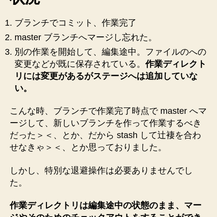
を
使
わ
ブランチでコミット、作業完了
な
master ブランチへマージし忘れた。
く
別の作業を開始して、編集途中。ファイルのへの
て
変更などが既に保存されている。
作業ディレクト
も
マ
リには変更があるがステージへは追加していな
ー
い。
ジ
や
こんな時、ブランチで作業完了時点で master へマ
ブ
ージして、新しいブランチを作って作業するべき
ラ
だった＞＜、とか、だから stash して辻褄を合わ
ン
せなきゃ＞＜、とか思っておりました。
チ
操
しかし、特別な退避操作は必要ありませんでし
作
が
た。
で
き
作業ディレクトリは編集途中の状態のまま、マー
る