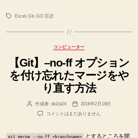
見
ら
Excel
,
Git
,
GO 言語
タ
れ
グ
る
よ
う
カ
コンピューター
に
テ
す
【Git】–no-ff オプション
ゴ
リ
る
を付け忘れたマージをや
ー
方
法”
り直す方法
作成者:
oki2a24
2016年2月18日
投
投
稿
稿
【Git】–
コメントはまだありません
者
日
no-
ff
オ
とするところを間
git merge --no-ff <branchname>