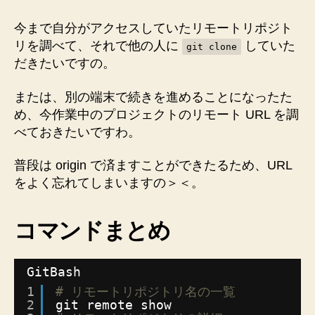
す
モ
ー
る
今まで自分がアクセスしていたリモートリポジト
ト
方
リを調べて、それで他の人に
していた
git clone
リ
法”
だきたいですの。
ポ
ジ
または、別の端末で続きを進めることになったた
ト
め、今作業中のプロジェクトのリモート URL を調
リ
URL
べておきたいですわ。
を
調
普段は origin で済ますことができたるため、URL
べ
をよく忘れてしまいますの＞＜。
て、
そ
の
コマンドまとめ
URL
で
ク
GitBash
ロ
1
# リモートリポジトリ名の一覧
ー
2
git remote show