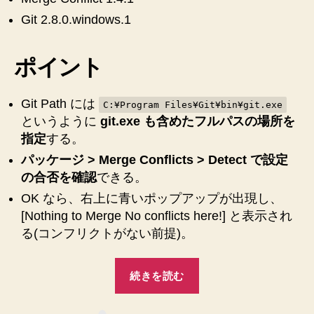
す
Git 2.8.0.windows.1
る
方
法
ポイント
へ
の
Git Path には
C:¥Program Files¥Git¥bin¥git.exe
というように
git.exe も含めたフルパスの場所を
指定
する。
パッケージ > Merge Conflicts > Detect で設定
の合否を確認
できる。
OK なら、右上に青いポップアップが出現し、
[Nothing to Merge No conflicts here!] と表示され
る(コンフリクトがない前提)。
“【Atom】
続きを読む
【Windows7】
Merge