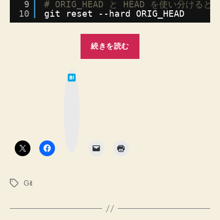
9
# ORIG_HEAD と HEAD を使い分ける
へ
10
git reset --hard ORIG_HEAD
の
“【Git】
続きを読む
失
敗
は
し
て
な
て
ブ
ッ
も
ク
マ
元
ー
ク
に
ボ
タ
戻
ン
れ
る
Git
タ
よ
グ
う
に