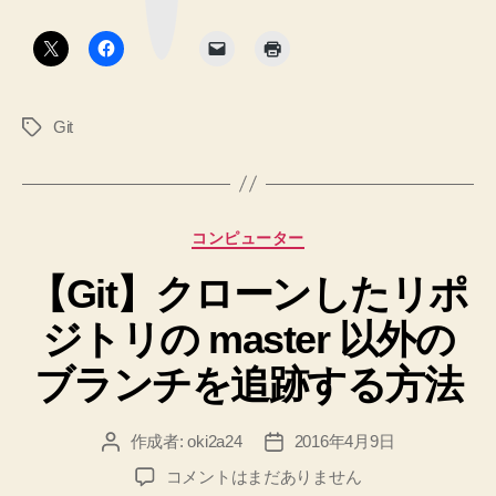
ク
ト
ボ
タ
か
ン
ら
ブ
Git
タ
ラ
グ
ン
チ
を
カ
コンピューター
生
テ
や
【Git】クローンしたリポ
ゴ
リ
し
ジトリの master 以外の
ー
て
派
ブランチを追跡する方法
生
さ
作成者:
oki2a24
2016年4月9日
投
投
せ
稿
稿
【Git】
コメントはまだありません
る
者
日