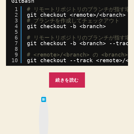
GitBash
追
1
# リモートリポジトリのブランチが指す場
跡
2
git checkout <remote>/<branch>
す
3
# ブランチを作成してチェックアウト
る
4
git checkout -b <branch>
5
方
6
# リモートリポジトリのブランチが指す場
法
7
git checkout -b <branch> --track
へ
8
の
9
# <remote>/<branch> の <bran
10
git checkout --track <remote>/<b
“【Git】
続きを読む
ク
ロ
は
ー
て
な
ン
ブ
ッ
し
ク
マ
た
ー
ク
リ
ボ