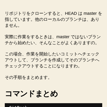
ク
方
ロ
ー
法”
リポジトリをクローンすると、HEAD は master を
ン
指しています。他のローカルのブランチは、あり
し
ません。
た
リ
実際に作業をするときは、master ではないブラン
ポ
チから始めたい、そんなことがよくありますの。
ジ
ト
リ
この場合、作業を開始したいコミットへチェック
の
アウトして、ブランチを作成してそのブランチへ
master
チェックアウトすることになりますわ。
以
外
その手順をまとめます。
の
ブ
ラ
コマンドまとめ
ン
チ
を