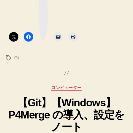
な
た
ブ
ッ
一
ク
マ
部
ー
ク
分
ボ
タ
だ
ン
け
を
Git
タ
直
グ
前
の
コ
カ
コンピューター
ミ
テ
ッ
【Git】【Windows】
ゴ
リ
ト
P4Merge の導入、設定を
ー
に
含
ノート
め