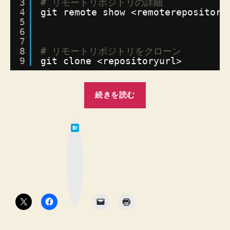
ン
3
# リモートリポジトリの詳細
4
git remote show <remoterepository
す
5
る
6
手
7
順
8
# リモートリポジトリをクローン
へ
9
git clone <repositoryurl>
の
“【Git】
続きを読む
リ
モ
は
ー
て
な
ト
ブ
ッ
リ
ク
マ
ポ
ー
ク
ジ
ボ
タ
ト
ン
リ
URL