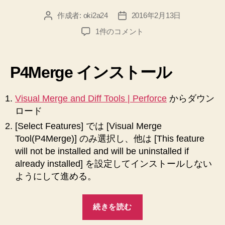
る
作成者:
oki2a24
2016年2月13日
投
投
方
稿
稿
【Git】
1件のコメント
法”
者
日
【Windows】
P4Merge
の
P4Merge インストール
導
入、
設
Visual Merge and Diff Tools | Perforce
からダウン
定
ロード
を
[Select Features] では [Visual Merge
ノ
Tool(P4Merge)] のみ選択し、他は [This feature
ー
will not be installed and will be uninstalled if
ト
already installed] を設定してインストールしない
へ
の
ようにして進める。
“【Git】
続きを読む
【Windows】