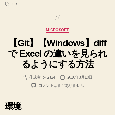
Git
タ
を
グ
調
べ
て、
カ
MICROSOFT
そ
テ
の
【Git】【Windows】diff
ゴ
リ
URL
で Excel の違いを見られ
ー
で
ク
るようにする方法
ロ
ー
作成者:
oki2a24
2016年3月10日
投
投
ン
稿
稿
【Git】
コメントはまだありません
す
者
日
【Windows】
る
diff
で
手
環境
Excel
順”
の