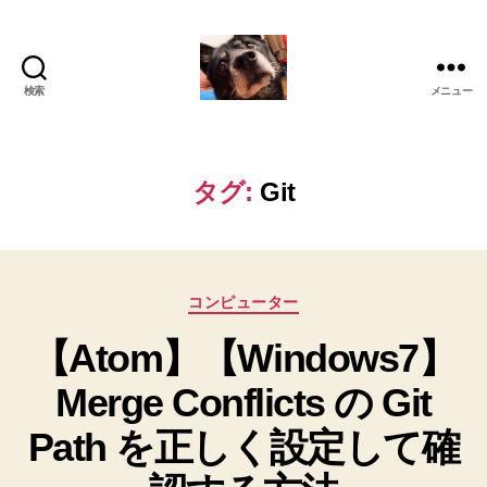
検索
メニュー
oki2a24
タグ:
Git
カ
コンピューター
テ
【Atom】【Windows7】
ゴ
リ
Merge Conflicts の Git
ー
Path を正しく設定して確