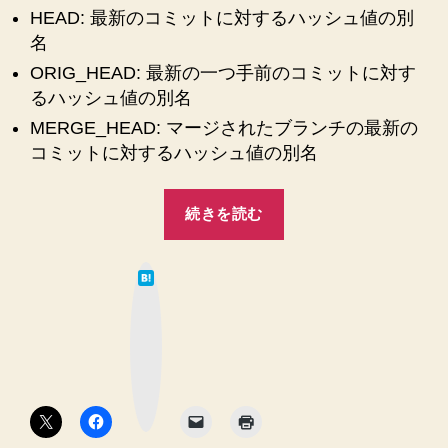
HEAD: 最新のコミットに対するハッシュ値の別
の
名
ORIG_HEAD: 最新の一つ手前のコミットに対す
るハッシュ値の別名
MERGE_HEAD: マージされたブランチの最新の
コミットに対するハッシュ値の別名
“【Git】–
続きを読む
no-
ff
は
オ
て
な
プ
ブ
ッ
シ
ク
マ
ョ
ー
ク
ン
ボ
タ
を
ン
付