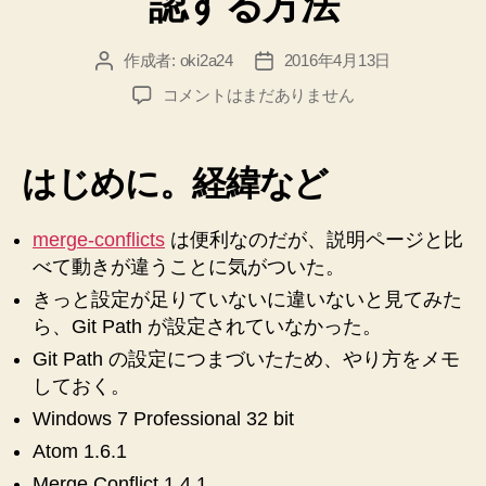
認する方法
作成者:
oki2a24
2016年4月13日
投
投
稿
稿
【Atom】
コメントはまだありません
者
日
【Windows7】
Merge
Conflicts
はじめに。経緯など
の
Git
Path
merge-conflicts
は便利なのだが、説明ページと比
を
べて動きが違うことに気がついた。
正
きっと設定が足りていないに違いないと見てみた
し
ら、Git Path が設定されていなかった。
く
設
Git Path の設定につまづいたため、やり方をメモ
定
しておく。
し
Windows 7 Professional 32 bit
て
Atom 1.6.1
確
認
Merge Conflict 1.4.1