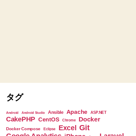
タグ
Apache
Ansible
ASP.NET
Android
Android Studio
CakePHP
Docker
CentOS
Chrome
Git
Excel
Docker Compose
Eclipse
Google Analytics
Laravel