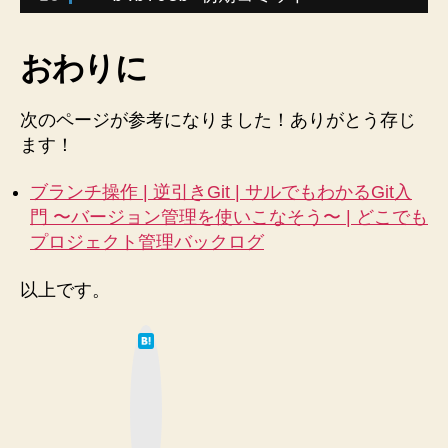
おわりに
次のページが参考になりました！ありがとう存じ
ます！
ブランチ操作 | 逆引きGit | サルでもわかるGit入
門 〜バージョン管理を使いこなそう〜 | どこでも
プロジェクト管理バックログ
以上です。
は
て
な
ブ
ッ
ク
マ
ー
ク