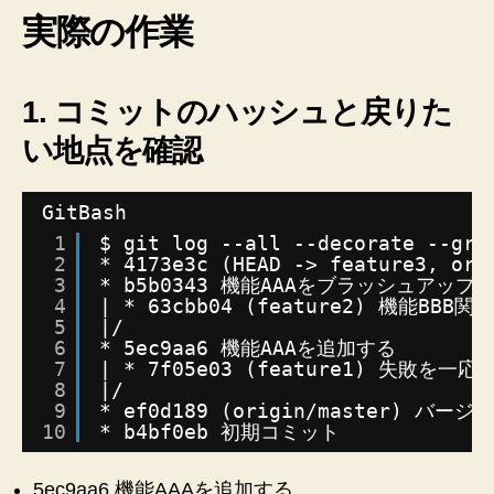
方
実際の作業
法
へ
の
1. コミットのハッシュと戻りた
い地点を確認
GitBash
1
$ git log --all --decorate --gra
2
* 4173e3c (HEAD -> feature3, ori
3
* b5b0343 機能AAAをブラッシュアップ
4
| * 63cbb04 (feature2) 機
5
|/
6
* 5ec9aa6 機能AAAを追加する
7
| * 7f05e03 (feature1) 失敗を一
8
|/
9
* ef0d189 (origin
/master
) バージョ
10
* b4bf0eb 初期コミット
5ec9aa6 機能AAAを追加する