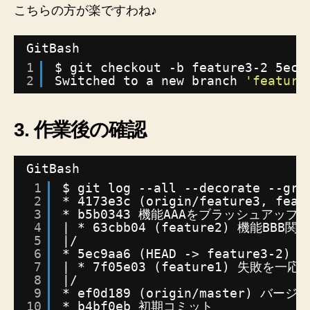
こちらの方が楽ですわね♪
GitBash
1
$ git checkout -b feature3-2 5ec9
2
Switched to a new branch 
'feature
3. 作業後の確認
GitBash
1
$ git log --all --decorate --gra
2
* 4173e3c (origin
/feature3
, fea
3
* b5b0343 機能AAAをブラッシュアップ
4
| * 63cbb04 (feature2) 機
5
|/
6
* 5ec9aa6 (HEAD -> feature3-2
7
| * 7f05e03 (feature1) 失敗を一
8
|/
9
* ef0d189 (origin
/master
) バージョ
10
* b4bf0eb 初期コミット