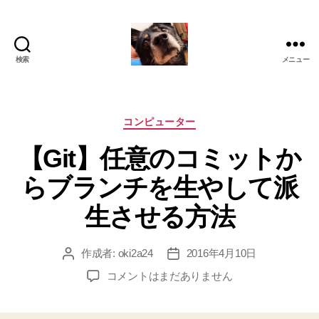
検索
メニュー
oki2a24
カ
コンピューター
テ
【Git】任意のコミットか
ゴ
リ
らブランチを生やして派
ー
生させる方法
作成者:
oki2a24
2016年4月10日
投
投
稿
稿
【Git】
コメントはまだありません
者
日
任
意