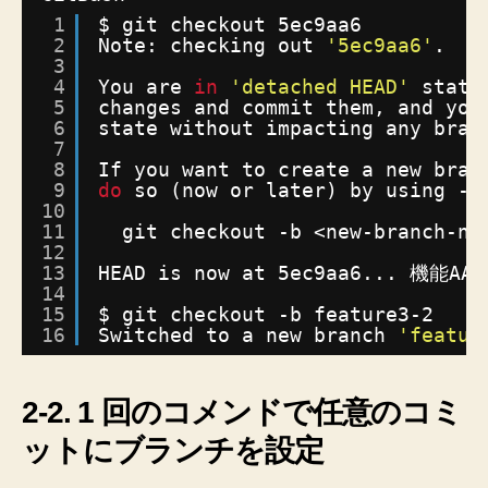
1
$ git checkout 5ec9aa6
2
Note: checking out 
'5ec9aa6'
.
3
4
You are 
in
'detached HEAD'
state
5
changes and commit them, and you
6
state without impacting any bran
7
8
If you want to create a new bran
9
do
so (now or later) by using -b
10
11
git checkout -b <new-branch-na
12
13
HEAD is now at 5ec9aa6... 機能
14
15
$ git checkout -b feature3-2
16
Switched to a new branch 
'featur
2-2. 1 回のコメンドで任意のコミ
ットにブランチを設定