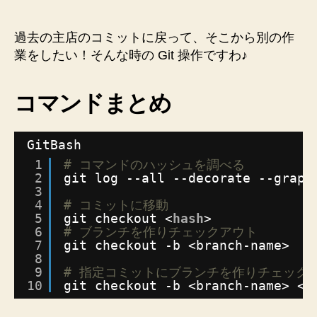
の
コ
ミ
過去の主店のコミットに戻って、そこから別の作
ッ
業をしたい！そんな時の Git 操作ですわ♪
ト
か
コマンドまとめ
ら
ブ
ラ
GitBash
ン
チ
1
# コマンドのハッシュを調べる
を
2
git log --all --decorate --graph
3
生
4
# コミットに移動
や
5
git checkout <
hash
>
し
6
# ブランチを作りチェックアウト
て
7
git checkout -b <branch-name>
派
8
生
9
# 指定コミットにブランチを作りチェック
さ
10
git checkout -b <branch-name> <
h
せ
る