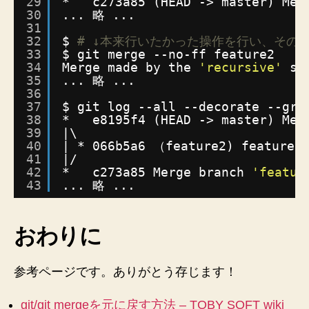
29
*   c273a85 (HEAD -> master) Mer
30
... 略 ...
31
32
$ 
# ↓本来行いたかった操作を行い、その
33
$ git merge --no-ff feature2
34
Merge made by the 
'recursive'
st
35
... 略 ...
36
37
$ git log --all --decorate --gra
38
*   e8195f4 (HEAD -> master) Mer
39
|\
40
| * 066b5a6 （feature2) featur
41
|/
42
*   c273a85 Merge branch 
'featur
43
... 略 ...
おわりに
参考ページです。ありがとう存じます！
git/git mergeを元に戻す方法 – TOBY SOFT wiki