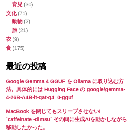
育児
(30)
文化
(71)
動物
(2)
旅
(21)
衣
(9)
食
(175)
最近の投稿
Google Gemma 4 GGUF を Ollama に取り込む方
法。具体的には Hugging Face の google/gemma-
4-26B-A4B-it-qat-q4_0-gguf
MacBook を閉じてもスリープさせない!
`caffeinate -dimsu` その間に生成AIを動かしながら
移動したかった。