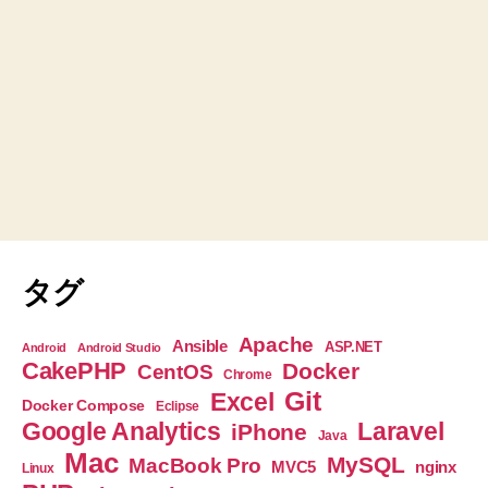
タグ
Apache
Ansible
ASP.NET
Android
Android Studio
CakePHP
Docker
CentOS
Chrome
Git
Excel
Docker Compose
Eclipse
Google Analytics
Laravel
iPhone
Java
Mac
MySQL
MacBook Pro
nginx
MVC5
Linux