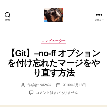
検索
メニュー
oki2a24
カ
コンピューター
テ
【Git】–no-ff オプション
ゴ
リ
を付け忘れたマージをや
ー
り直す方法
作成者:
oki2a24
2016年2月18日
投
投
稿
稿
【Git】–
コメントはまだありません
者
日
no-
ff