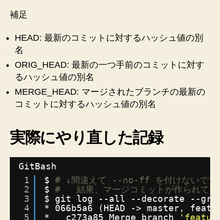
へ
補足
の
HEAD: 最新のコミットに対するハッシュ値の別
名
ORIG_HEAD: 最新の一つ手前のコミットに対す
るハッシュ値の別名
MERGE_HEAD: マージされたブランチの最新の
コミットに対するハッシュ値の別名
実際にやり直した記録
GitBash
1
$ 
# ↓間違えて --no-ff を付けない
2
$ 
#   結果、マージコミットが作られてい
3
$ git log --all --decorate --gra
4
* 066b5a6 (HEAD -> master, fea
5
*   c273a85 Merge branch 
'featur