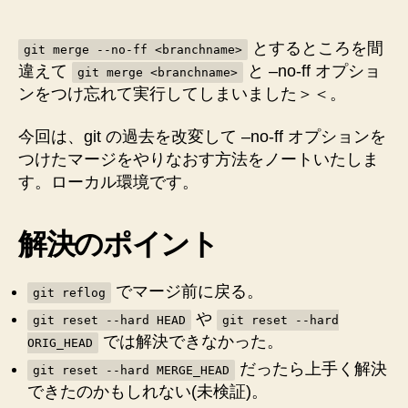
オ
プ
シ
とするところを間
git merge --no-ff <branchname>
ョ
違えて
と –no-ff オプショ
git merge <branchname>
ン
ンをつけ忘れて実行してしまいました＞＜。
を
付
今回は、git の過去を改変して –no-ff オプションを
け
つけたマージをやりなおす方法をノートいたしま
忘
す。ローカル環境です。
れ
た
マ
解決のポイント
ー
ジ
を
でマージ前に戻る。
git reflog
や
や
git reset --hard HEAD
git reset --hard
り
では解決できなかった。
ORIG_HEAD
直
す
だったら上手く解決
git reset --hard MERGE_HEAD
方
できたのかもしれない(未検証)。
法