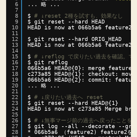
6
... 略 ...
7
8
$ 
# ↓reset 2種を試すも、効果なし
9
$ git reset --hard HEAD
10
HEAD is now at 066b5a6 featur
11
12
$ git reset --hard ORIG_HEAD
13
HEAD is now at 066b5a6 featur
14
15
$ 
# ↓reflog で戻りたい過去を確認。マ
16
$ git reflog
17
066b5a6 HEAD@{0}: merge feature2
18
c273a85 HEAD@{1}: checkout: movi
19
066b5a6 HEAD@{2}: commit: feat
20
... 略 ...
21
22
$ 
# ↓戻りたい過去へ reset
23
$ git reset --hard HEAD@{1}
24
HEAD is now at c273a85 Merge bra
25
26
$ 
# ↓無事マージ前の過去へ戻ったことを
27
$ git log --all --decorate --gra
28
* 066b5a6 （feature2) feature2