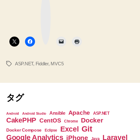
な
を
ブ
ッ
Fiddler
ク
マ
で
ー
ク
確
ボ
タ
認
ン
す
る
ASP.NET
,
Fiddler
,
MVC5
タ
手
グ
順
メ
モ”
タグ
Apache
Ansible
ASP.NET
Android
Android Studio
CakePHP
Docker
CentOS
Chrome
Git
Excel
Docker Compose
Eclipse
Google Analytics
Laravel
iPhone
Java