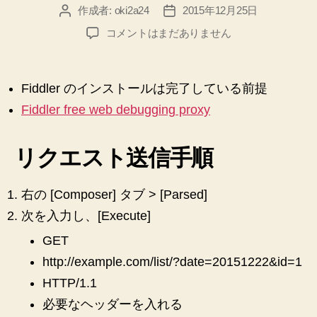
作成者:
oki2a24
2015年12月25日
投
投
稿
稿
【ASP.NET
コメントはまだありません
者
日
MVC5】
Web
Api
Fiddler のインストールは完了している前提
を
Fiddler free web debugging proxy
Fiddler
で
確
リクエスト送信手順
認
す
る
右の [Composer] タブ > [Parsed]
手
次を入力し、[Execute]
順
メ
GET
モ
http://example.com/list/?date=20151222&id=1
へ
の
HTTP/1.1
必要なヘッダーを入れる