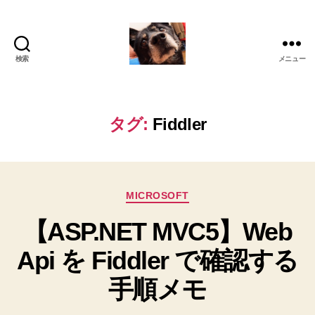
検索
メニュー
oki2a24
タグ:
Fiddler
カ
MICROSOFT
テ
【ASP.NET MVC5】Web
ゴ
リ
Api を Fiddler で確認する
ー
手順メモ