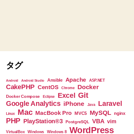
タグ
Apache
Ansible
ASP.NET
Android
Android Studio
CakePHP
Docker
CentOS
Chrome
Git
Excel
Docker Compose
Eclipse
Google Analytics
Laravel
iPhone
Java
Mac
MySQL
MacBook Pro
nginx
MVC5
Linux
PHP
PlayStation®3
VBA
vim
PostgreSQL
WordPress
VirtualBox
Windows
Windows 8