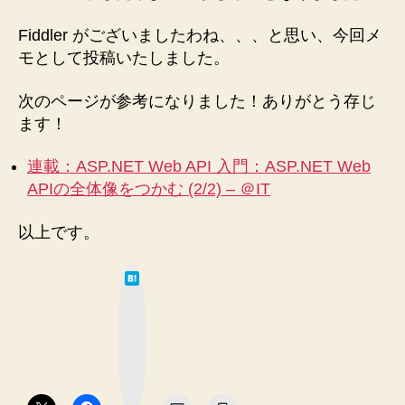
Fiddler がございましたわね、、、と思い、今回メ
モとして投稿いたしました。
次のページが参考になりました！ありがとう存じ
ます！
連載：ASP.NET Web API 入門：ASP.NET Web
APIの全体像をつかむ (2/2) – ＠IT
以上です。
は
て
な
ブ
ッ
ク
マ
ー
ク
ボ
タ