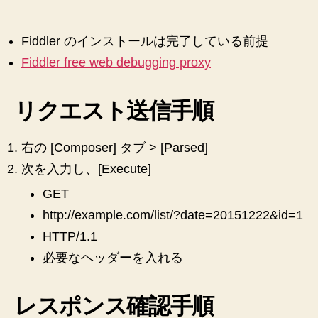
Api
を
Fiddler
Fiddler のインストールは完了している前提
で
Fiddler free web debugging proxy
確
認
す
リクエスト送信手順
る
手
順
右の [Composer] タブ > [Parsed]
メ
次を入力し、[Execute]
モ
へ
GET
の
http://example.com/list/?date=20151222&id=1
HTTP/1.1
必要なヘッダーを入れる
レスポンス確認手順