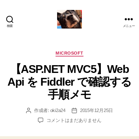
検索
メニュー
oki2a24
カ
MICROSOFT
テ
【ASP.NET MVC5】Web
ゴ
リ
Api を Fiddler で確認する
ー
手順メモ
作成者:
oki2a24
2015年12月25日
投
投
稿
稿
【ASP.NET
コメントはまだありません
者
日
MVC5】
Web