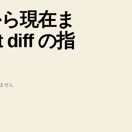
から現在ま
iff の指
ません