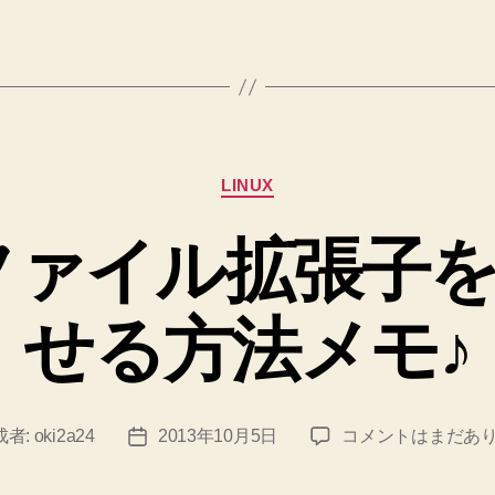
在
指
定
ま
方
で
法
の
へ
の
変
カ
更
LINUX
テ
点
ゴ
 でファイル拡張子
リ
を
ー
確
せる方法メモ♪
認
す
る
git
grep
成者:
oki2a24
2013年10月5日
コメントはまだあ
投
diff
で
稿
フ
日