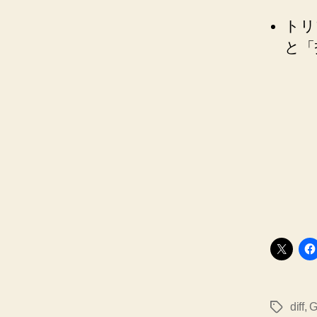
トリ
と「
diff
,
G
タ