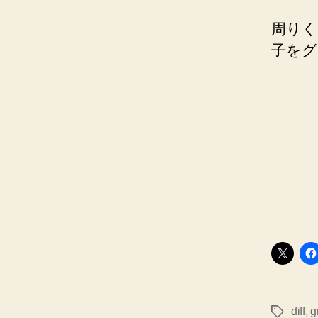
周りく
子をグ
diff
,
g
タ