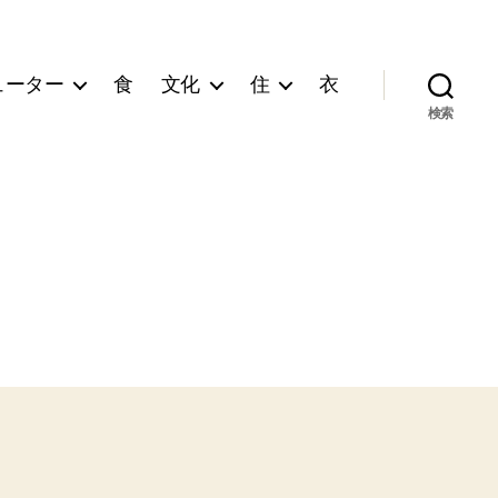
ューター
食
文化
住
衣
検索