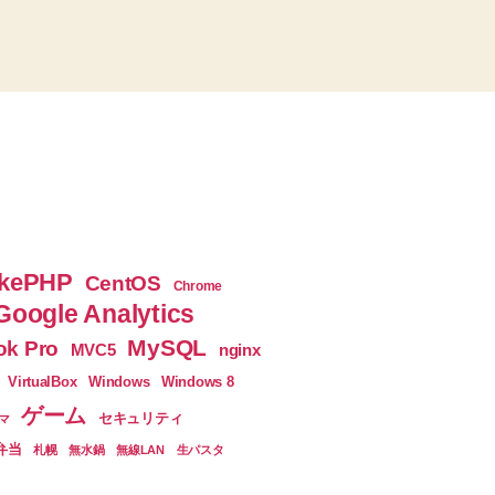
ッ
チ
さ
せ
る
方
法
メ
kePHP
CentOS
Chrome
モ
Google Analytics
♪”
MySQL
k Pro
nginx
MVC5
VirtualBox
Windows
Windows 8
ゲーム
セキュリティ
マ
弁当
札幌
無水鍋
無線LAN
生パスタ