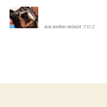
Just another oki2a24 ブロゴ
oki2a24