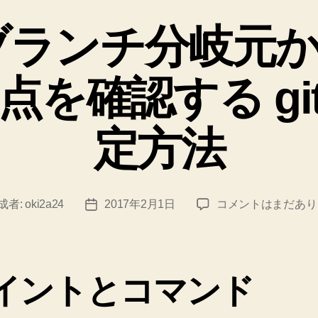
テ
ゴ
】ブランチ分岐元
リ
ー
を確認する git d
定方法
【Git】
成者:
oki2a24
2017年2月1日
コメントはまだあり
投
ブ
稿
ラ
日
ン
チ
イントとコマンド
分
岐