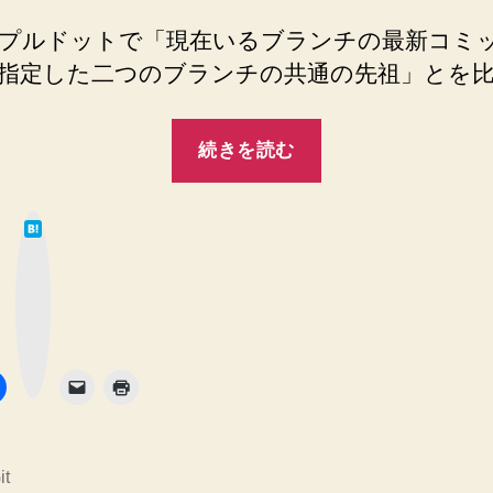
元
か
プルドットで「現在いるブランチの最新コミ
ら
指定した二つのブランチの共通の先祖」とを
現
在
“【Git】
ま
続きを読む
で
ブ
の
ラ
変
は
ン
て
更
な
チ
ブ
点
ッ
を
ク
分
マ
確
ー
岐
ク
認
ボ
タ
元
す
ン
る
か
git
ら
diff
現
it
の