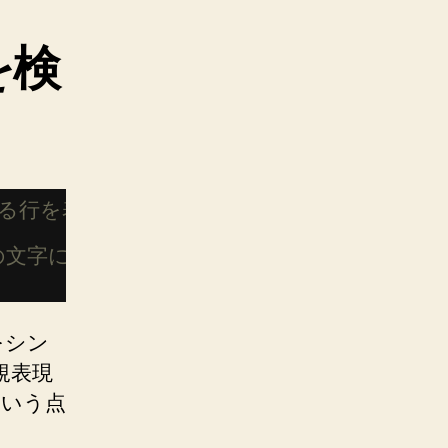
を検
ている行を表示
来の文字にマッチ
をシン
規表現
という点