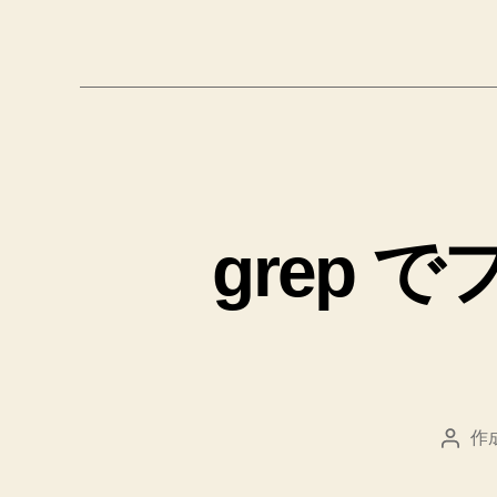
グ
grep
作
投
稿
者