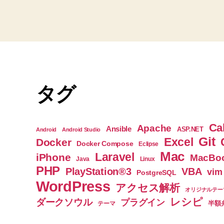
グ
タグ
Ca
Apache
Ansible
ASP.NET
Android
Android Studio
Git
Excel
Docker
Docker Compose
Eclipse
Mac
Laravel
iPhone
MacBoo
Java
Linux
PHP
PlayStation®3
VBA
vim
PostgreSQL
WordPress
アクセス解析
オリジナルテー
レシピ
ダークソウル
プラグイン
半額
テーマ