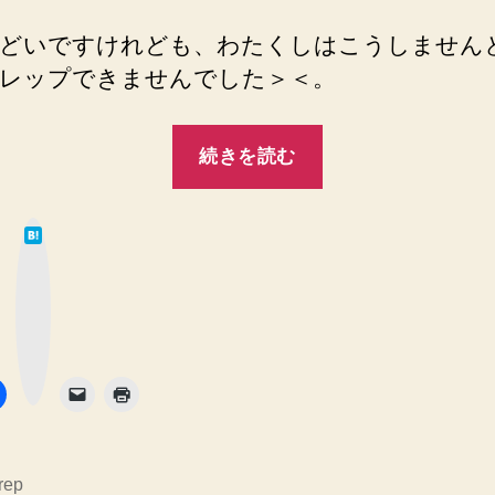
へ
の
どいですけれども、わたくしはこうしません
レップできませんでした＞＜。
“grep
続きを読む
で
フ
は
ァ
て
な
イ
ブ
ッ
ク
ル
マ
ー
拡
ク
ボ
タ
張
ン
子
を
マ
rep