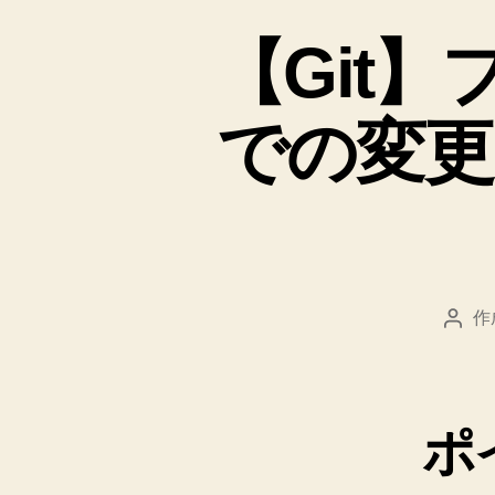
【Git
での変更点
作
投
稿
者
ポ