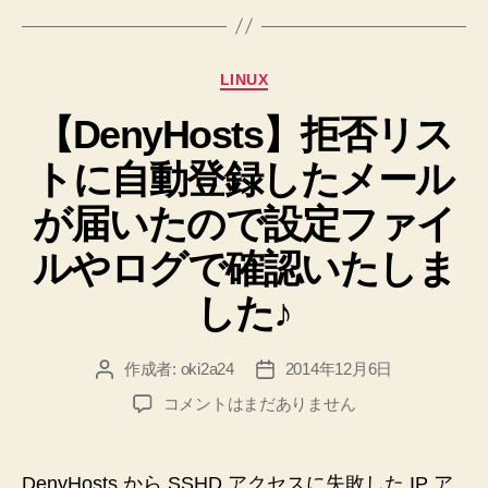
の
遮
断
カ
LINUX
が
テ
で
【DenyHosts】拒否リス
ゴ
リ
き
トに自動登録したメール
ー
る
か？
が届いたので設定ファイ
で
ルやログで確認いたしま
き
ま
した♪
せ
ん
作成者:
oki2a24
2014年12月6日
投
投
で
稿
稿
【DenyHosts】
コメントはまだありません
し
者
日
拒
た
否
＞
リ
DenyHosts から SSHD アクセスに失敗した IP ア