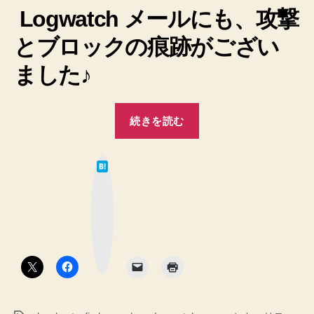
Logwatch メールにも、攻撃
とブロックの痕跡がござい
ました♪
“【DenyHosts】
続きを読む
拒
否
は
リ
て
な
ス
ブ
ッ
ト
ク
マ
に
ー
ク
自
ボ
タ
動
ン
登
録