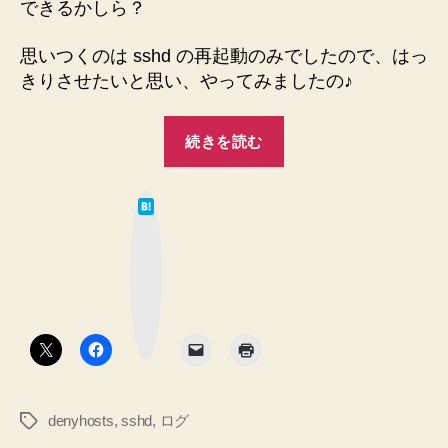
できるかしら？
思いつくのは sshd の再起動のみでしたので、はっ
きりさせたいと思い、やってみましたの♪
“【DenyHosts】
続きを読む
sshd
再
は
起
て
な
動
ブ
ッ
で
ク
マ
接
ー
ク
続
ボ
タ
拒
ン
否
以
denyhosts
,
sshd
,
ログ
タ
上
グ