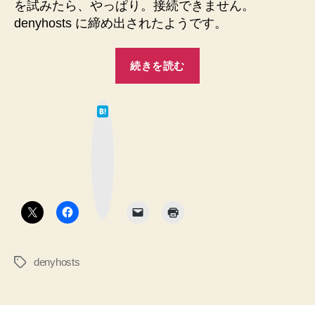
を試みたら、やっぱり。接続できません。
て
denyhosts に締め出されたようです。
自
分
“denyhosts
の
続きを読む
ssh
が
接
優
続
は
秀
て
が
な
す
は
ブ
ッ
じ
ぎ
ク
マ
き
て
ー
出
ク
自
ボ
さ
タ
分
ン
れ
の
た
の
ssh
で、
denyhosts
タ
接
何
グ
続
と
が
か