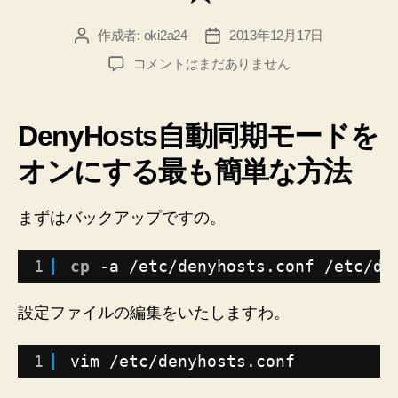
と
作成者:
oki2a24
2013年12月17日
投
投
か
稿
稿
し
【DenyHosts】
コメントはまだありません
者
日
自
ま
動
し
で
DenyHosts自動同期モードを
た。”
攻
撃
オンにする最も簡単な方法
者
の
まずはバックアップですの。
IP
ア
ド
1
cp
-a 
/etc/denyhosts
.conf 
/etc/de
レ
ス
設定ファイルの編集をいたしますわ。
を
拒
否
1
vim 
/etc/denyhosts
.conf
リ
ス