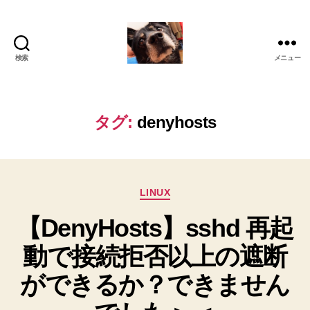
検索
メニュー
oki2a24
タグ:
denyhosts
カ
LINUX
テ
【DenyHosts】sshd 再起
ゴ
リ
動で接続拒否以上の遮断
ー
ができるか？できません