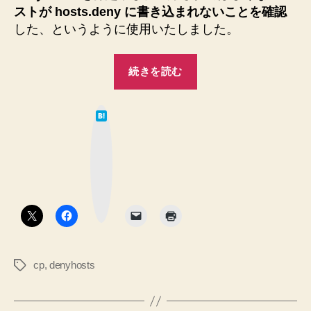
ストが hosts.deny に書き込まれないことを確認
ゼ
した、というように使用いたしました。
ー
シ
“denyhosts
続きを読む
ョ
の
ン・
拒
モ
は
否
て
ー
な
記
ブ
ド
ッ
録
ク
★”
マ
を
ー
ク
リ
ボ
タ
セ
ン
ッ
ト
cp
,
denyhosts
タ
す
グ
る
方