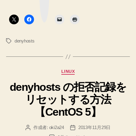
者
ー
ナ
ク
の
イ
ボ
タ
ゼ
IP
ン
ー
ア
シ
ド
ョ
denyhosts
タ
レ
ン・
グ
モ
ス
ー
を
ド
拒
★
カ
LINUX
否
へ
テ
リ
denyhosts の拒否記録を
の
ゴ
リ
ス
リセットする方法
ー
ト
に
【CentOS 5】
登
録
作成者:
oki2a24
2013年11月29日
投
投
す
稿
稿