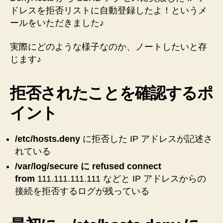
ス
＜”
ドレスを拒否リストに自動登録したよ！というメ
ト
ールをいただきました♪
に
自
実際にどのような様子なのか、ノートしたいと存
動
じます♪
登
録
し
拒否されたことを確認するポ
た
メ
イント
ー
ル
が
/etc/hosts.deny
に拒否した IP アドレスが記述さ
届
れている
い
/var/log/secure に refused connect
た
from
111.111.111.111 などと IP アドレスからの
の
接続を拒否するログが残っている
で
設
定