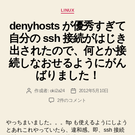
法
カ
LINUX
【CentOS
テ
5】”
denyhosts が優秀すぎて
ゴ
リ
自分の ssh 接続がはじき
ー
出されたので、何とか接
続しなおせるようにがん
ばりました！
作成者:
oki2a24
2012年5月10日
投
投
稿
稿
denyhosts
2件のコメント
者
日
が
優
秀
やっちまいました。。。ftp も使えるようにしよう
す
とあれこれやっていたら、違和感。即、ssh 接続
ぎ