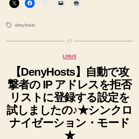
→
ン
と
再
か
起
し
ま
denyhosts
タ
動
し
グ
だ！
た。
→
へ
再
の
カ
LINUX
起
テ
動
【DenyHosts】自動で攻
ゴ
リ
で
撃者の IP アドレスを拒否
ー
き
な
リストに登録する設定を
い
試しましたの♪★シンクロ
＞
＜。
ナイゼーション・モード
を
★
何