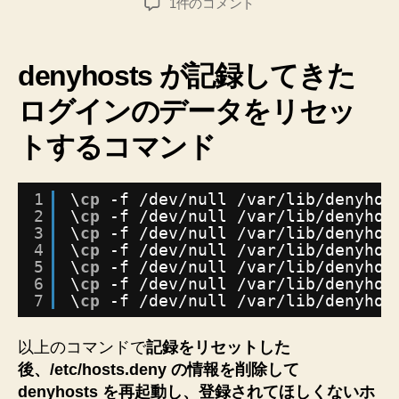
denyhosts
1件のコメント
る
者
日
の
設
拒
否
定
denyhosts が記録してきた
記
を
録
ログインのデータをリセッ
試
を
し
トするコマンド
リ
ま
セ
ッ
し
1
\
cp
-f 
/dev/null
/var/lib/denyhos
ト
た
2
\
cp
-f 
/dev/null
/var/lib/denyhos
す
の
3
\
cp
-f 
/dev/null
/var/lib/denyhos
る
4
\
cp
-f 
/dev/null
/var/lib/denyhos
♪★
方
5
\
cp
-f 
/dev/null
/var/lib/denyhos
法
シ
6
\
cp
-f 
/dev/null
/var/lib/denyhos
【CentOS
7
\
cp
-f 
/dev/null
/var/lib/denyhos
ン
5】
ク
へ
以上のコマンドで
記録をリセットした
ロ
の
後、/etc/hosts.deny の情報を削除して
ナ
denyhosts を再起動し、登録されてほしくないホ
イ