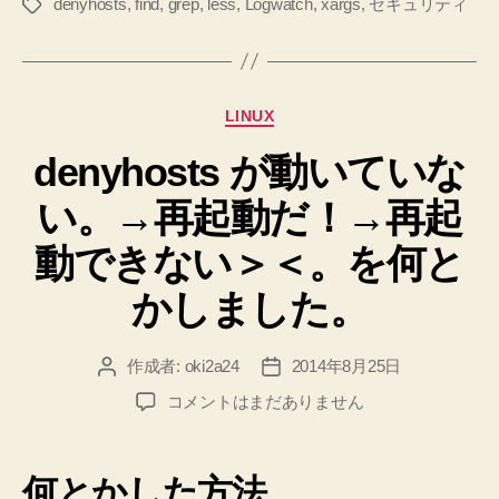
denyhosts
,
find
,
grep
,
less
,
Logwatch
,
xargs
,
セキュリティ
タ
し
グ
た
メ
ー
カ
LINUX
ル
テ
が
denyhosts が動いていな
ゴ
リ
届
い。→再起動だ！→再起
ー
い
た
動できない＞＜。を何と
の
かしました。
で
設
作成者:
oki2a24
2014年8月25日
投
投
定
稿
稿
フ
denyhosts
コメントはまだありません
者
日
が
ァ
動
イ
い
何とかした方法
ル
て