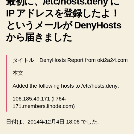
最初に、/etc/hosts.deny に
フ
ァ
IP アドレスを登録したよ！
イ
ル
というメールが DenyHosts
や
ロ
から届きました
グ
で
確
タイトル DenyHosts Report from oki2a24.com
認
い
本文
た
し
Added the following hosts to /etc/hosts.deny:
ま
し
106.185
.
49.171
(li764-
た
171.members.linode.com)
♪
へ
の
日付は、2014年12月4日 18:06 でした。