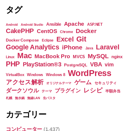
接
は
タグ
続
じ
し
き
な
Apache
Ansible
ASP.NET
Android
Android Studio
出
お
CakePHP
Docker
CentOS
Chrome
さ
せ
Git
Excel
Docker Compose
Eclipse
る
れ
Google Analytics
Laravel
iPhone
よ
Java
た
Mac
う
MySQL
MacBook Pro
nginx
MVC5
Linux
の
に
PHP
PlayStation®3
VBA
vim
PostgreSQL
で、
が
WordPress
ん
何
VirtualBox
Windows
Windows 8
ば
アクセス解析
ゲーム
と
セキュリティ
オリジナルテーマ
り
レシピ
か
ダークソウル
プラグイン
半額弁当
テーマ
ま
接
札幌
無水鍋
無線LAN
生パスタ
し
た！
続
へ
カテゴリー
し
の
な
コンピューター
(1,437)
お