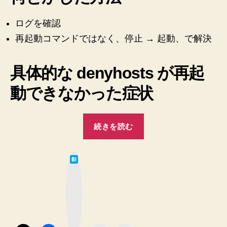
や
い
な
ログを確認
ロ
い。
グ
再起動コマンドではなく、停止 → 起動、で解決
→
で
再
確
起
具体的な denyhosts が再起
認
動
動できなかった症状
だ！
い
→
た
再
し
“denyhosts
起
続きを読む
ま
が
動
で
し
動
き
は
た
い
て
な
な
♪”
て
ブ
い
ッ
い
＞
ク
マ
＜。
な
ー
ク
を
い。
ボ
何
タ