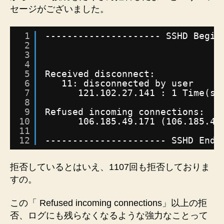
き
セージがございました。
る
か？
1
--------------------- SSHD Begin
で
2
き
3
ま
4
せ
5
Received disconnect:
6
11: disconnected by user
ん
7
121.102.27.141 : 1 Time(s)
で
8
し
9
Refused incoming connections:
た
10
106.185.49.171 (106.185.49
＞
11
＜
12
---------------------- SSHD End 
へ
の
拒否しているとはいえ、1107回も拒否しておりま
すの。
この「 Refused incoming connections」以上の拒
否、ログにも残らなくなるような強力なことって