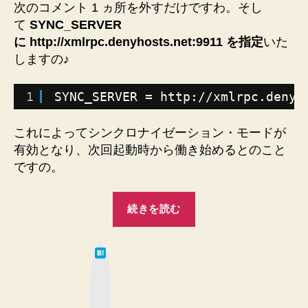
次のコメント 1 ヵ所を外すだけですわ。そし
ト
て
SYNC_SERVER
に
に http://xmlrpc.denyhosts.net:9911 を指定
いた
登
しますの♪
録
す
る
1
SYNC_SERVER = http:
//xmlrpc
.denyh
設
定
これによってシンクロナイゼーション・モードが
を
有効となり、次回起動時から働き始めるとのこと
試
し
ですの。
ま
し
“【DenyHosts】
続きを読む
た
自
の
動
♪★
は
で
シ
て
な
ン
攻
ブ
ク
ッ
撃
ク
ロ
マ