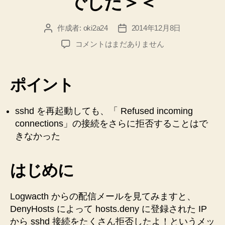
でした＞＜
作成者:
oki2a24
2014年12月8日
投
投
稿
稿
【DenyHosts】
コメントはまだありません
者
日
sshd
再
起
ポイント
動
で
接
sshd を再起動しても、「 Refused incoming
続
connections」の接続をさらに拒否することはで
拒
きなかった
否
以
上
はじめに
の
遮
Logwacth からの配信メールを見てみますと、
断
DenyHosts によって hosts.deny に登録された IP
が
で
から sshd 接続をたくさん拒否したよ！というメッ