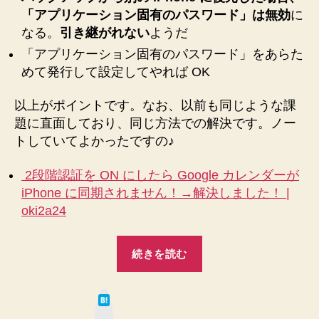
レ
「アプリケーション固有のパスワード」は無効
に
ン
なる。
引き継がれない
ようだ
ダ
「アプリケーション固有のパスワード」をあらた
ー
の
めて発行して設定してやれば OK
同
期
以上がポイントです。なお、以前も同じような課
で
題に直面しており、同じ方法での解決です。ノー
き
トしていてよかったですの♪
な
く
2段階認証を ON にしたら Google カレンダーが
な
iPhone に同期されません！→解決しました！ |
っ
oki2a24
た
現
象
“【iPhone】
続きを読む
を
機
解
種
決
は
変
♪【パ
て
な