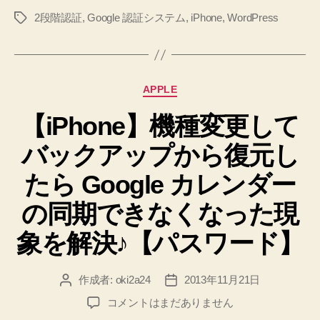
WordPress
2段階認証
,
Google 認証システム
,
iPhone
,
WordPress
タ
iPhone
グ
ア
プ
リ
カ
APPLE
に
テ
ロ
【iPhone】機種変更して
ゴ
リ
グ
バックアップから復元し
ー
イ
ン
たら Google カレンダー
で
の同期できなくなった現
き
な
象を解決♪【パスワード】
い
の
作成者:
oki2a24
2013年11月21日
投
投
を
稿
稿
【iPhone】
コメントはまだありません
解
者
日
機