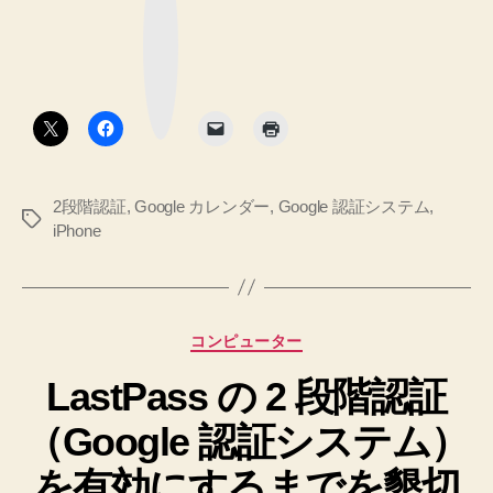
更
ス
ブ
ッ
ワ
し
ク
ー
マ
て
ー
ド】
ク
バ
ボ
へ
タ
ッ
の
ン
ク
ア
2段階認証
,
Google カレンダー
,
Google 認証システム
,
ッ
タ
iPhone
プ
グ
か
ら
復
カ
コンピューター
元
テ
LastPass の 2 段階認証
ゴ
し
リ
た
（Google 認証システム）
ー
ら
を有効にするまでを懇切
Google