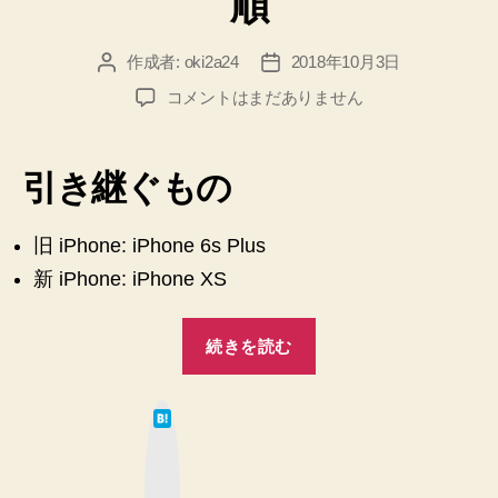
順
作成者:
oki2a24
2018年10月3日
投
投
稿
稿
iPhone
コメントはまだありません
者
日
6s
Plus
か
引き継ぐもの
ら
iPhone
Xs
旧 iPhone: iPhone 6s Plus
へ
新 iPhone: iPhone XS
機
種
“iPhone
変
続きを読む
6s
更
し
Plus
た
は
か
て
時
な
ら
ブ
の
ッ
iPhone
デ
ク