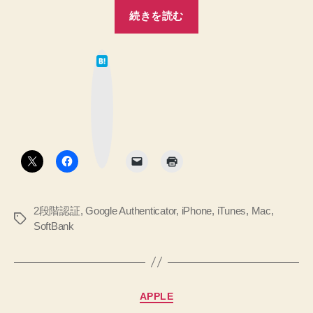
“iPhone
続きを読む
5s
か
は
ら
て
な
iPhone
ブ
ッ
6s
ク
マ
Plus
ー
ク
へ
ボ
タ
す
ン
べ
て
2段階認証
,
Google Authenticator
,
iPhone
,
iTunes
,
Mac
,
の
タ
SoftBank
デ
グ
ー
タ
を
カ
APPLE
引
テ