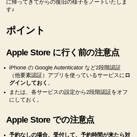
ら
に帰ってきてからの復旧の様子をノートいたしま
う
す♪
前・
ス
ポイント
ト
ア
で
の
Apple Store に行く前の注意点
様
子・
iPhone の Google Autenticator など2段階認証
帰
（他要素認証）アプリを使っているサービスに
ロ
宅
後
グインしておく
。
の
または、各サービスの設定から2段階認証をオフ
復
にしておく。
旧
ま
で
Apple Store での注意点
の
記
予約なしの場合、受付して、予約時間が来たら対
録！