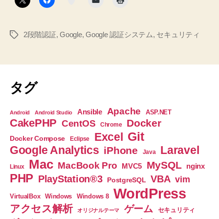
セ
ス
2段階認証
,
Google
,
Google 認証システム
,
セキュリティ
タ
を
グ
ON
に
し
タグ
た
手
Apache
Ansible
ASP.NET
Android
Android Studio
順
CakePHP
Docker
CentOS
Chrome
メ
Git
Excel
Docker Compose
Eclipse
モ”
Google Analytics
Laravel
iPhone
Java
Mac
MySQL
MacBook Pro
nginx
MVC5
Linux
PHP
PlayStation®3
VBA
vim
PostgreSQL
WordPress
VirtualBox
Windows
Windows 8
アクセス解析
ゲーム
セキュリティ
オリジナルテーマ