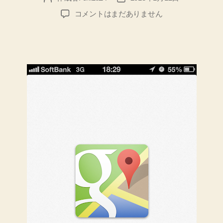
稿
稿
切
iOS
コメントはまだありません
者
日
の
丁
Google
寧
Maps
に
で
ノ
Google
の
ー
2
ト
段
し
階
ま
認
し
証
プ
た
ロ
♪”
セ
ス
が
ON
だ
と