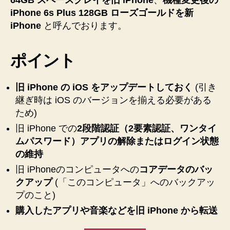
ぐ
iPhone 6s Plus 128GB ローズゴールドを新
手
iPhone
と呼んでおります。
順
【iTunes】
ポイント
【SoftBank】
へ
の
旧 iPhone の iOS をアップデートしておく
(引き
継ぎ時は iOS のバージョンを揃える必要がある
ため)
旧 iPhone での
2段階認証（2要素認証、ワンタイ
ムパスワード）アプリの解除またはログイン状態
の維持
旧 iPhoneのコンピュータへの
コアデータのバッ
クアップ
(「このコンピュータ」へのバックアッ
プのこと)
購入したアプリや音楽などを旧 iPhone から転送