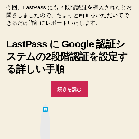
効
今回、LastPass にも 2 段階認証を導入されたとお
を
に
聞きしましたので、ちょっと画面をいただいてで
解
す
きるだけ詳細にレポートいたします。
決
る
♪【パ
ま
で
ス
LastPass に Google 認証シ
を
ワ
ステムの2段階認証を設定す
懇
ー
切
る詳しい手順
ド】”
丁
寧
に
“LastPass
ノ
続きを読む
の
ー
2
ト
は
し
段
て
ま
な
階
ブ
し
ッ
認
ク
た
マ
証
♪
ー