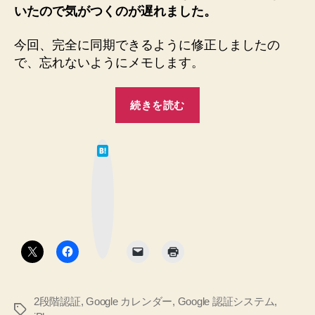
レ
いたので気がつくのが遅れました。
ン
ダ
今回、完全に同期できるように修正しましたの
ー
で、忘れないようにメモします。
が
iPhone
“2
に
続きを読む
同
段
期
階
さ
は
認
て
れ
な
証
ま
ブ
ッ
せ
を
ク
マ
ん！
ON
ー
→
ク
に
ボ
解
タ
し
ン
決
た
し
ま
ら
し
2段階認証
,
Google カレンダー
,
Google 認証システム
,
Google
タ
た！