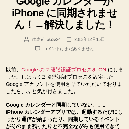
Google カレンダーが
と
iPhone に同期されませ
こ
う
ん！→解決しました！
な
り
作成者:
oki2a24
2012年12月15日
投
投
ま
稿
稿
2
コメントはまだありません
す”
者
日
段
階
認
以前、
Google の 2 段階認証プロセスを ON
にしま
証
した。しばらく2 段階認証プロセスを設定した
を
Google アカウントを使用させていただいておりま
ON
したら、ふと気が付きました。
に
し
Google カレンダーと同期していない。。。
た
ら
iPhone カレンダーアプリでは、起動するたびにし
Google
っかり通信が始まったり、同期しているイベント
カ
がそのまま残ったりと不完全ながらも使用できて