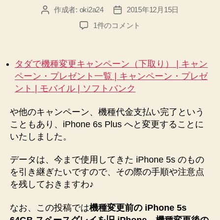
作成者:
oki2a24
2015年12月15日
投
投
手
稿
稿
順”
iPhone
1件のコメント
者
日
5s
か
ら
タダで機種変更キャンペーン（下取り） | キャン
iPhone
ペーン・プレゼント一覧 | キャンペーン・プレゼ
6s
ント | モバイル | ソフトバンク
Plus
へ
や他のキャンペーン、機種代金支払い完了という
す
べ
こともあり、iPhone 6s Plus へと変更することに
て
いたしました。
の
デ
データは、今まで使用してきた iPhone 5s のもの
ー
を引き継ぎたいですので、その際の手順や注意点
タ
を残しておきますわ♪
を
引
なお、この投稿では
機種変更前の iPhone 5s
き
64GB スペースグレイを旧 iPhone
、
機種変更後の
継