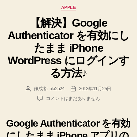
ア
カ
APPLE
で
テ
【解決】Google
ゴ
の
リ
様
Authenticator を有効にし
ー
子・
たまま iPhone
帰
宅
WordPress にログインす
後
る方法♪
の
復
旧
作成者:
oki2a24
2013年11月25日
投
投
ま
稿
稿
【解
コメントはまだありません
者
日
で
決】
の
Google
Authenticator
記
Google Authenticator を有効
を
録！”
有
にしたまま iPhone アプリの