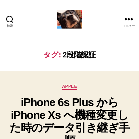
検索
メニュー
oki2a24
タグ:
2段階認証
カ
APPLE
テ
iPhone 6s Plus から
ゴ
リ
iPhone Xs へ機種変更し
ー
た時のデータ引き継ぎ手