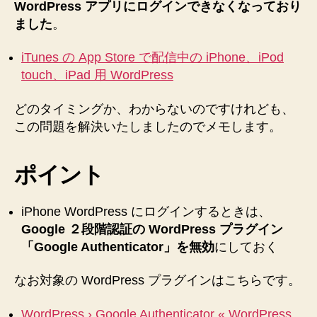
WordPress アプリにログインできなくなっており
響
ました
。
で
WordPress
iPhone
iTunes の App Store で配信中の iPhone、iPod
ア
touch、iPad 用 WordPress
プ
リ
どのタイミングか、わからないのですけれども、
に
この問題を解決いたしましたのでメモします。
ロ
グ
イ
ポイント
ン
で
き
iPhone WordPress にログインするときは、
な
Google ２段階認証の WordPress プラグイン
い
「Google Authenticator」を無効
にしておく
の
を
なお対象の WordPress プラグインはこちらです。
解
決！
WordPress › Google Authenticator « WordPress