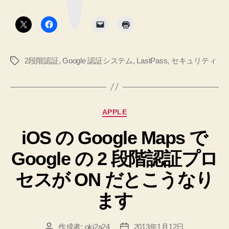
ク
へ
（Google
ボ
タ
の
認
ン
証
シ
2段階認証
,
Google 認証システム
,
LastPass
,
セキュリティ
タ
ス
グ
テ
ム）
を
カ
APPLE
有
テ
効
iOS の Google Maps で
ゴ
リ
に
Google の 2 段階認証プロ
ー
す
る
セスが ON だとこうなり
ま
ます
で
を
作成者:
oki2a24
2013年1月12日
投
投
懇