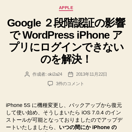
に
カ
APPLE
ロ
テ
グ
Google ２段階認証の影響
ゴ
リ
イ
で WordPress iPhone ア
ー
ン
す
プリにログインできない
る
のを解決！
方
法
作成者:
oki2a24
2013年11月22日
投
投
♪”
稿
稿
Google
3件のコメント
者
日
２
段
階
iPhone 5S に機種変更し、バックアップから復元
認
して使い始め、そうしまいたら iOS 7.0.4 のイン
証
ストールが可能となっておりましたのでアップデ
の
ートいたしましたら、
いつの間にか iPhone の
影