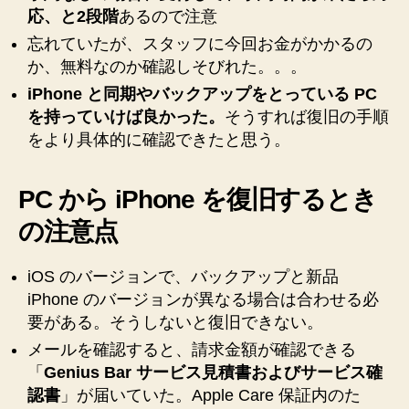
応、と2段階
あるので注意
へ
の
忘れていたが、スタッフに今回お金がかかるの
か、無料なのか確認しそびれた。。。
iPhone と同期やバックアップをとっている PC
を持っていけば良かった。
そうすれば復旧の手順
をより具体的に確認できたと思う。
PC から iPhone を復旧するとき
の注意点
iOS のバージョンで、バックアップと新品
iPhone のバージョンが異なる場合は合わせる必
要がある。そうしないと復旧できない。
メールを確認すると、請求金額が確認できる
「
Genius Bar サービス見積書およびサービス確
認書
」が届いていた。Apple Care 保証内のた