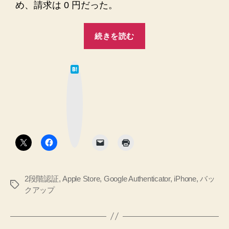
め、請求は 0 円だった。
“Apple
続きを読む
Store
で
は
iPhone
て
な
を
ブ
ッ
交
ク
マ
換
ー
ク
し
ボ
タ
て
ン
も
ら
2段階認証
,
Apple Store
,
Google Authenticator
,
iPhone
,
バッ
う
タ
クアップ
前・
グ
ス
ト