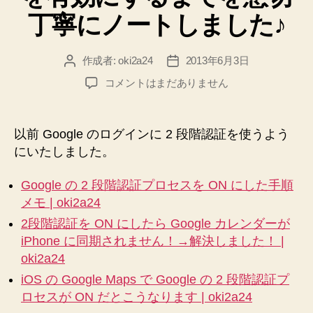
カ
丁寧にノートしました♪
レ
ン
作成者:
oki2a24
2013年6月3日
投
投
ダ
稿
稿
LastPass
コメントはまだありません
ー
者
日
の
の
2
同
段
以前 Google のログインに 2 段階認証を使うよう
期
階
にいたしました。
認
で
証
き
Google の 2 段階認証プロセスを ON にした手順
（Google
な
メモ | oki2a24
認
く
証
2段階認証を ON にしたら Google カレンダーが
な
シ
iPhone に同期されません！→解決しました！ |
ス
っ
oki2a24
テ
た
iOS の Google Maps で Google の 2 段階認証プ
ム）
現
ロセスが ON だとこうなります | oki2a24
を
象
有