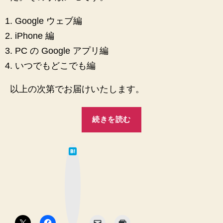
証
決
プ
Google ウェブ編
ロ
し
セ
iPhone 編
ま
ス
PC の Google アプリ編
し
を
た！”
いつでもどこでも編
ON
に
以上の次第でお届けいたします。
し
た
手
“Google
続きを読む
順
の
メ
2
モ
は
段
へ
て
な
の
階
ブ
ッ
認
ク
マ
証
ー
ク
プ
ボ
タ
ロ
ン