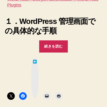
へ
Plugins
の
１．WordPress 管理画面で
の具体的な手順
“Google
続きを読む
２
段
は
階
て
な
認
ブ
ッ
証
ク
マ
の
ー
ク
影
ボ
タ
響
ン
で