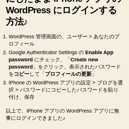
効
WordPress にログインする
に
し
方法♪
た
ま
ま
WordPress 管理画面の、ユーザー > あなたのプ
iPhone
ロフィール
WordPress
Google Authenticator Settings の
に
Enable App
ロ
password
にチェック、「
Create new
グ
password
」をクリック、表示されたパスワード
イ
を
コピー
して「
プロフィールの更新
」
ン
iPhone の WordPress アプリの設定 > ブログを選
す
択 > パスワードにコピーしたパスワードを貼り
る
方
付け、保存
法
♪
以上で、iPhone アプリの WordPress アプリに無
へ
事にログインできました♪
の