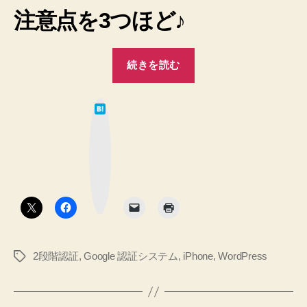
注意点を3つほど♪
“【解
続きを読む
決】
Google
は
Authenticator
て
な
を
ブ
ッ
有
ク
マ
効
ー
ク
に
ボ
タ
し
ン
た
ま
2段階認証
,
Google 認証システム
,
iPhone
,
WordPress
タ
ま
グ
iPhone
WordPress