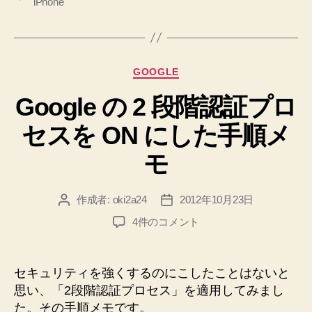
iPhone
カ
グ
へ
レ
の
ン
ダ
カ
GOOGLE
ー
テ
Google の 2 段階認証プロ
ゴ
が
リ
iPhone
セスを ON にした手順メ
ー
に
モ
同
期
さ
作成者:
oki2a24
2012年10月23日
投
投
れ
稿
稿
Google
4件のコメント
者
日
ま
の
2
せ
段
ん！
セキュリティを強くするのにこしたことはないと
階
思い、「2段階認証プロセス」を適用してみまし
→
認
た。その手順メモです。
解