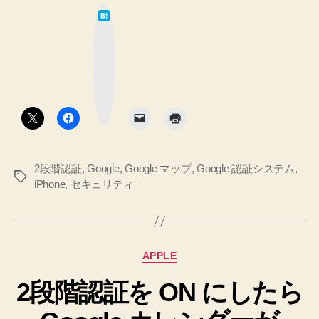
は
Maps
て
な
で
ブ
ッ
Google
ク
マ
の
ー
ク
2
ボ
タ
段
ン
階
認
2段階認証
,
Google
,
Google マップ
,
Google 認証システム
,
証
タ
iPhone
,
セキュリティ
プ
グ
ロ
セ
ス
カ
APPLE
が
テ
2段階認証を ON にしたら
ゴ
ON
リ
だ
ー