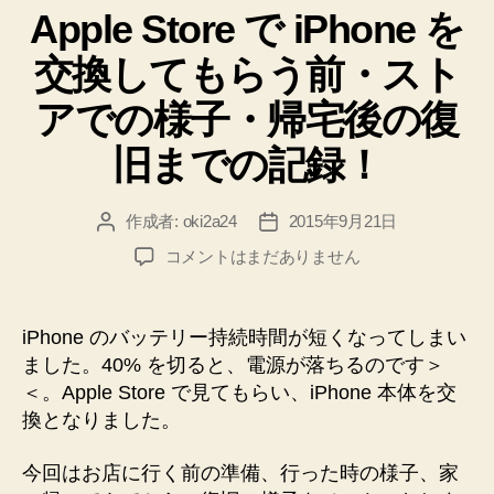
Apple Store で iPhone を
ゴ
き
リ
継
交換してもらう前・スト
ー
ぐ
アでの様子・帰宅後の復
手
順
旧までの記録！
【iTunes】
【SoftBank】”
作成者:
oki2a24
2015年9月21日
投
投
稿
稿
Apple
コメントはまだありません
者
日
Store
で
iPhone
iPhone のバッテリー持続時間が短くなってしまい
を
ました。40% を切ると、電源が落ちるのです＞
交
＜。Apple Store で見てもらい、iPhone 本体を交
換
換となりました。
し
て
今回はお店に行く前の準備、行った時の様子、家
も