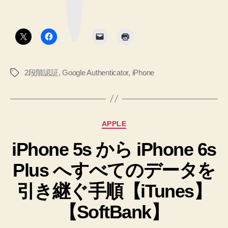
マ
Xs
ー
ー
ク
タ
へ
ボ
タ
引
機
ン
き
種
継
変
ぎ
2段階認証
,
Google Authenticator
,
iPhone
タ
手
更
グ
順
し
へ
た
の
時
カ
APPLE
の
テ
デ
iPhone 5s から iPhone 6s
ゴ
リ
ー
Plus へすべてのデータを
ー
タ
引
引き継ぐ手順【iTunes】
き
【SoftBank】
継
ぎ