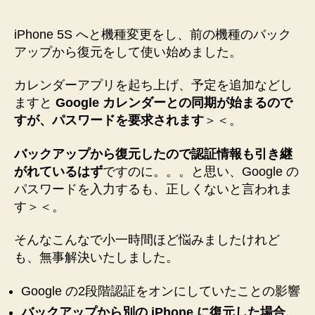
決！”
種
変
iPhone 5S へと機種変更をし、前の機種のバック
更
アップから復元をして使い始めました。
し
て
カレンダーアプリを起ち上げ、予定を追加などし
バ
ますと
Google カレンダーとの同期が始まるので
ッ
すが、パスワードを要求されます
＞＜。
ク
ア
ッ
バックアップから復元したので認証情報も引き継
プ
がれているはず
ですのに。。。と思い、Google の
か
パスワードを入力するも、正しくないと言われま
ら
す＞＜。
復
元
そんなこんなで小一時間ほど悩みましたけれど
し
も、無事解決いたしました。
た
ら
Google の2段階認証をオンにしていたことの影響
Google
カ
バックアップから別の iPhone に復元した場合、