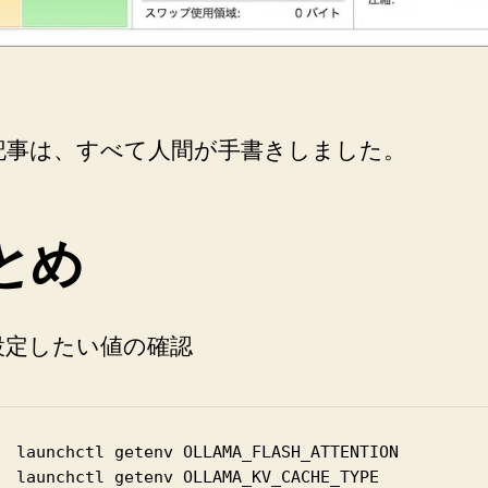
を
設
定
し
た
記事は、すべて人間が手書きしました。
状
態
で
起
とめ
動
す
る
よ
設定したい値の確認
う
に
し
た
launchctl getenv OLLAMA_FLASH_ATTENTION

へ