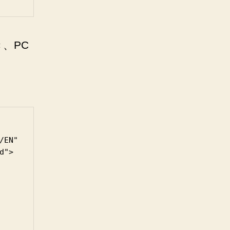
、PC
EN"

">
