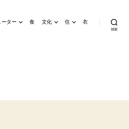
ューター
食
文化
住
衣
検索