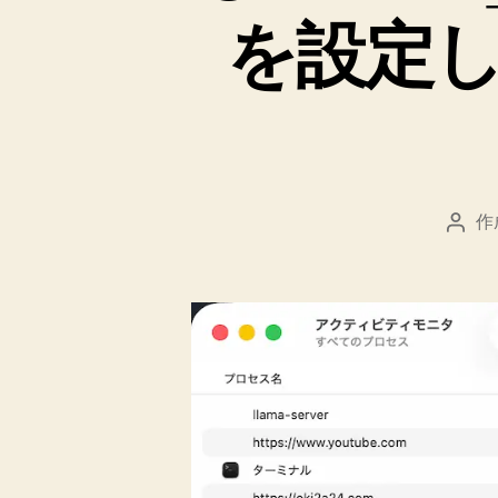
を設定
作
投
稿
者