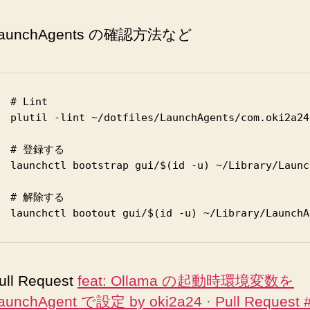
aunchAgents の確認方法など
# Lint

plutil -lint ~/dotfiles/LaunchAgents/com.oki2a24
# 登録する

launchctl bootstrap gui/$(id -u) ~/Library/Launc
# 解除する

ull Request
feat: Ollama の起動時環境変数を
aunchAgent で設定 by oki2a24 · Pull Request #