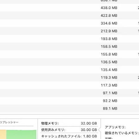
Mac
起
動
時
に
自
動
起
動
す
る
Ollama
ア
プ
リ
が、
OLLAMA_FLASH_AT
と
OLLAMA_KV_CACH