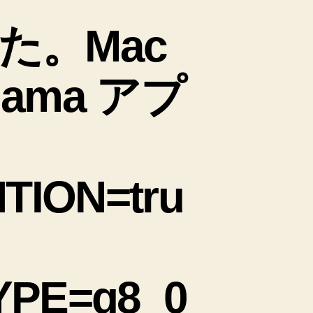
た。Mac
ama アプ
TION=tru
PE=q8_0