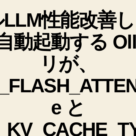
テ
ゴ
LLM性能改善し
リ
ー
動起動する Oll
リが、
FLASH_ATTEN
e と
_KV_CACHE_TY