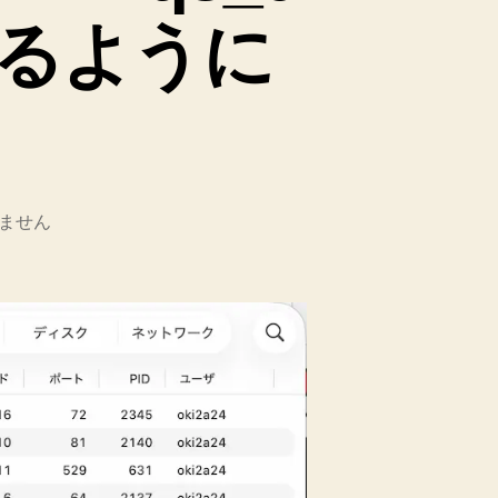
るように
ません