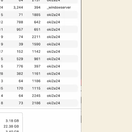
TENTION=true
E_TYPE=q8_0