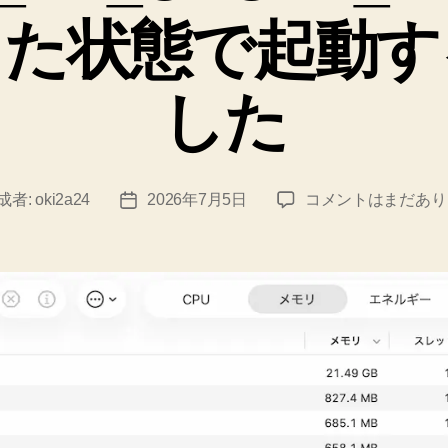
した状態で起動す
した
ロ
成者:
oki2a24
2026年7月5日
コメントはまだあり
投
ー
稿
カ
日
ル
LLM
性
能
改
善
し
た。