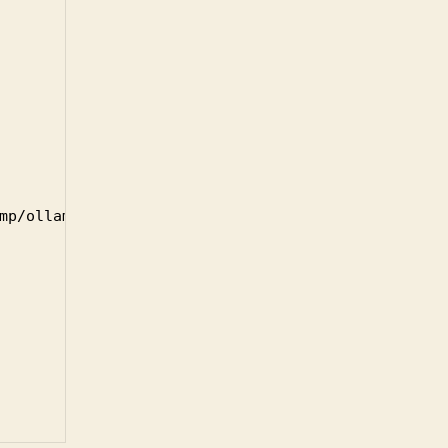
mp/ollama-launchagent.log
