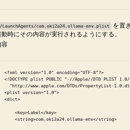
の
を置き
/LaunchAgents/com.oki2a24.ollama-env.plist
起動時にその内容が実行されるようにする。
内容
<?xml version="1.0" encoding="UTF-8"?>

<!DOCTYPE plist PUBLIC "-//Apple//DTD PLIST 1.0//
  "http://www.apple.com/DTDs/PropertyList-1.0.dtd
<plist version="1.0">

<dict>

    <key>Label</key>

    <string>com.oki2a24.ollama-env</string>
