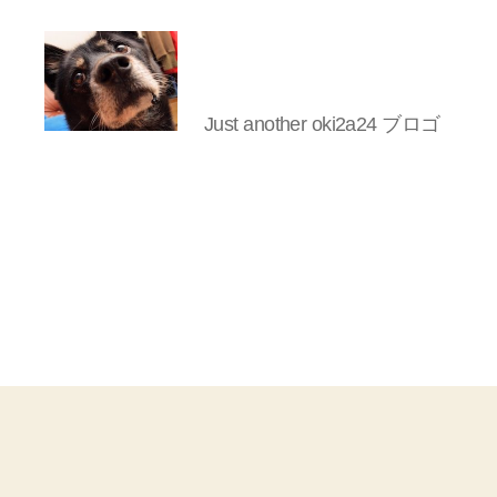
Just another oki2a24 ブロゴ
oki2a24