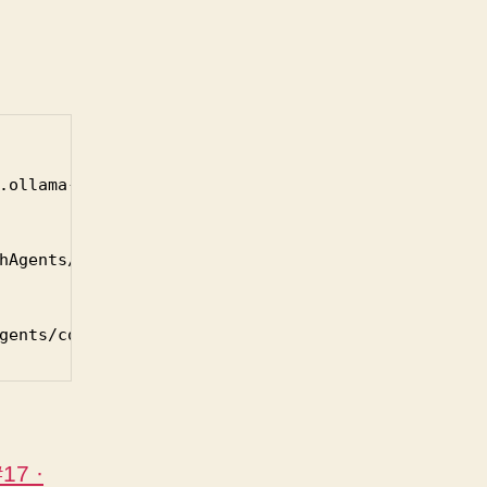
.ollama-env.plist

hAgents/com.oki2a24.ollama-env.plist

17 ·