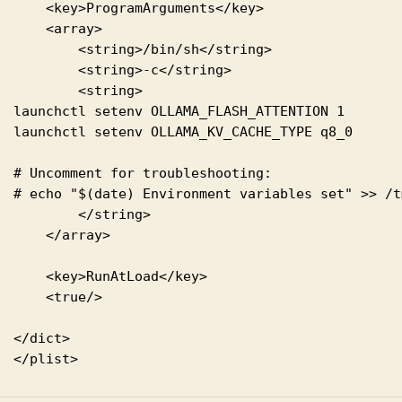
    <key>ProgramArguments</key>

    <array>

        <string>/bin/sh</string>

        <string>-c</string>

        <string>

launchctl setenv OLLAMA_FLASH_ATTENTION 1

launchctl setenv OLLAMA_KV_CACHE_TYPE q8_0

# Uncomment for troubleshooting:

# echo "$(date) Environment variables set" >> /t
        </string>

    </array>

    <key>RunAtLoad</key>

    <true/>

</dict>
