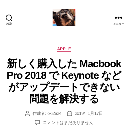
検索
メニュー
oki2a24
カ
APPLE
テ
新しく購入した Macbook
ゴ
リ
Pro 2018 で Keynote など
ー
がアップデートできない
問題を解決する
作成者:
oki2a24
2019年1月17日
投
投
稿
稿
新
コメントはまだありません
者
日