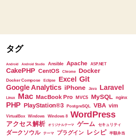
タグ
Apache
Ansible
ASP.NET
Android
Android Studio
CakePHP
Docker
CentOS
Chrome
Git
Excel
Docker Compose
Eclipse
Google Analytics
Laravel
iPhone
Java
Mac
MySQL
MacBook Pro
nginx
MVC5
Linux
PHP
PlayStation®3
VBA
vim
PostgreSQL
WordPress
VirtualBox
Windows
Windows 8
アクセス解析
ゲーム
セキュリティ
オリジナルテーマ
レシピ
ダークソウル
プラグイン
半額弁当
テーマ