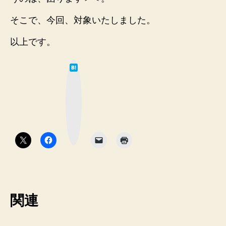
そこで、今回、対象いたしました。
以上です。
は
て
な
ブ
ッ
ク
マ
ー
ク
ボ
タ
ン
関連