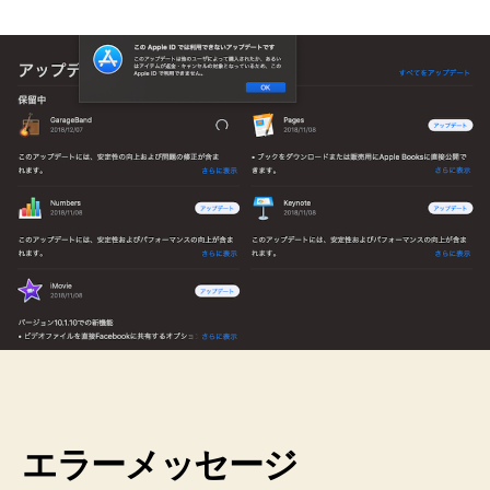
し
く
購
入
し
た
Macbook
Pro
2018
で
Keynote
な
ど
が
ア
ッ
プ
デ
ー
エラーメッセージ
ト
で