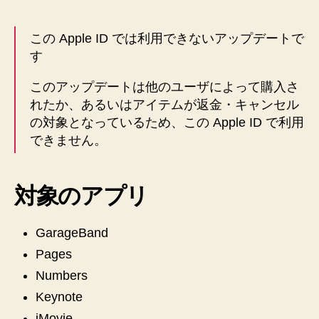
き
な
この Apple ID では利用できないアップデートで
い
す
問
題
このアップデートは他のユーザによって購入さ
を
れたか、あるいはアイテムが返金・キャンセル
解
決
の対象となっているため、この Apple ID で利用
す
できません。
る
へ
の
対象のアプリ
GarageBand
Pages
Numbers
Keynote
iMovie