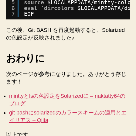
5
source
$LOCALAPPDATA
/mintty-color
6
eval
`
dircolors
$LOCALAPPDATA
/dir
7
EOF
この後、Git BASH を再度起動すると、Solarized
の色設定が反映されました♪
おわりに
次のページが参考になりました。ありがとう存じ
ます！
minttyとlsの色設定をSolarizedに – naktatty64の
ブログ
git bashにsolarizedのカラースキームの適用とエ
イリアス – Qiita
以上です。