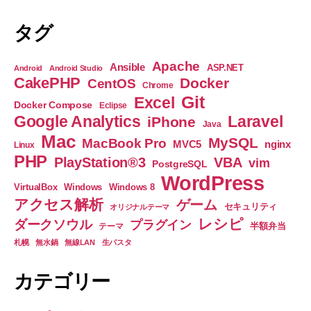
タグ
Apache
Ansible
ASP.NET
Android
Android Studio
CakePHP
Docker
CentOS
Chrome
Git
Excel
Docker Compose
Eclipse
Google Analytics
Laravel
iPhone
Java
Mac
MySQL
MacBook Pro
nginx
MVC5
Linux
PHP
PlayStation®3
VBA
vim
PostgreSQL
WordPress
VirtualBox
Windows
Windows 8
アクセス解析
ゲーム
セキュリティ
オリジナルテーマ
レシピ
ダークソウル
プラグイン
半額弁当
テーマ
札幌
無水鍋
無線LAN
生パスタ
カテゴリー