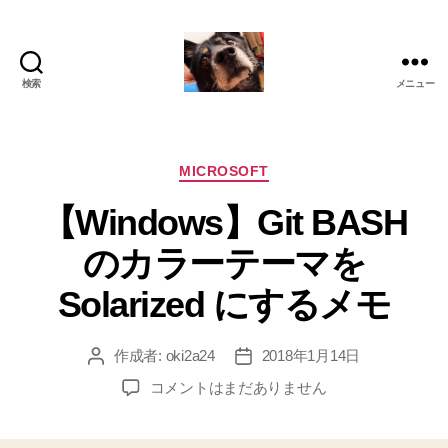
検索
メニュー
oki2a24
カ
MICROSOFT
テ
【Windows】Git BASH
ゴ
リ
のカラーテーマを
ー
Solarized にするメモ
作成者:
oki2a24
2018年1月14日
投
投
稿
稿
【Windows】
コメントはまだありません
者
日
Git
BASH