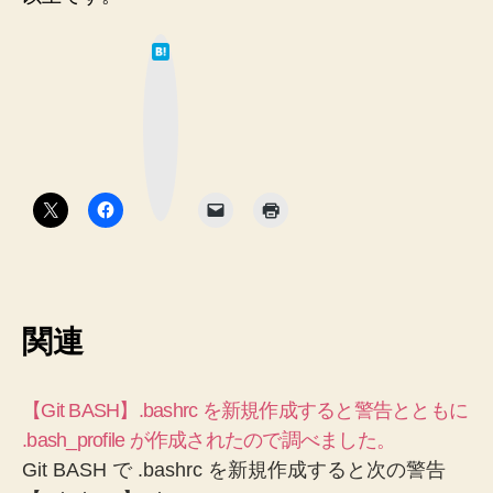
は
て
な
ブ
ッ
ク
マ
ー
ク
ボ
タ
ン
関連
【Git BASH】.bashrc を新規作成すると警告とともに
.bash_profile が作成されたので調べました。
Git BASH で .bashrc を新規作成すると次の警告