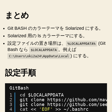
の
カ
ラ
まとめ
ー
テ
Git BASH のカラーテーマを Solarized にする。
ー
マ
Solarized 用の ls カラーテーマにする。
を
設定ファイルの置き場所は、
(Git
%LOCALAPPDATA%
Solarized
Bash なら
。例えば
$LOCALAPPDATA
に
) にする。
す
C:\Users\oki2a24\AppData\Local
る
メ
設定手順
モ
へ
の
GitBash
1
cd
$LOCALAPPDATA
2
git clone https:
//github
.com
/mavn
3
git clone https:
//github
.com
/seeb
4
cat
<< 
'EOF'
>> ~/.bashrc