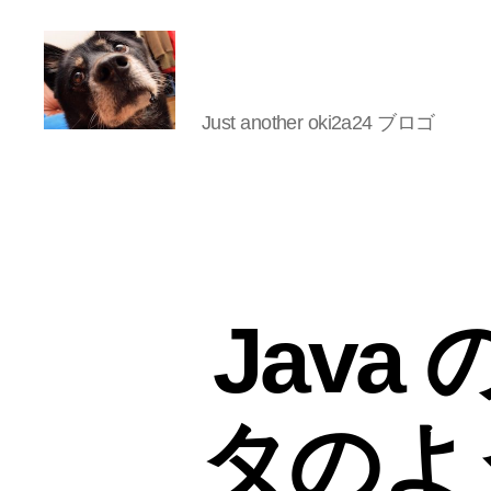
Just another oki2a24 ブロゴ
oki2a24
Java 
タのよ