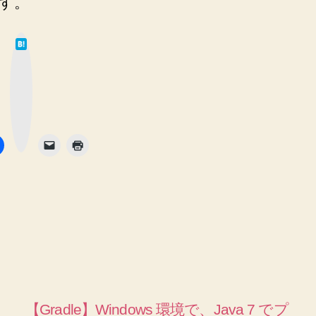
す。
は
て
な
ブ
ッ
ク
マ
ー
ク
ボ
タ
ン
【Gradle】Windows 環境で、Java 7 でプ