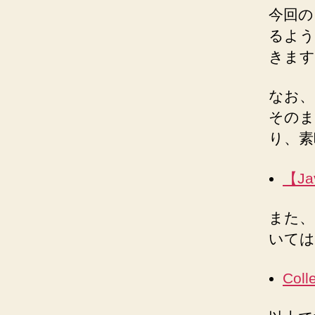
今回の
るよう
きます
なお、
そのま
り、素
【Ja
また、C
いては
Coll