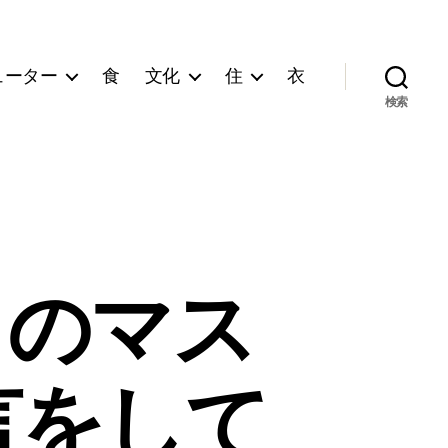
ューター
食
文化
住
衣
検索
DB のマス
言をして