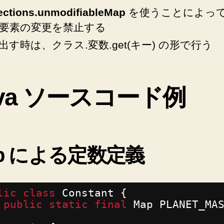
ections.unmodifiableMap
を使うことによっ
定
数
要素の変更を禁止する
宣
出す時は、クラス.変数.get(キー) の形で行う
言
を
し
て
ava ソースコード例
使
う
方
法
♪
p による定数定義
へ
の
lic
class
Constant {
public
static
final
Map PLANET_MA