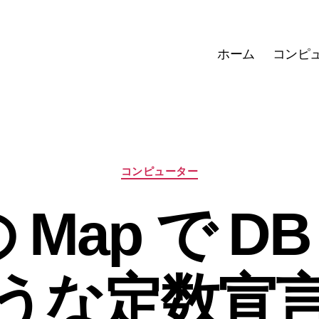
ホーム
コンピ
カ
コンピューター
テ
ゴ
の Map で 
リ
ー
うな定数宣