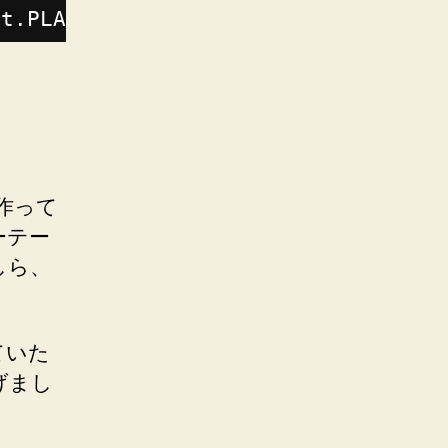
nt.PLANET_MASTER.get(key);
を作って
ーテー
しら、
ていた
げまし