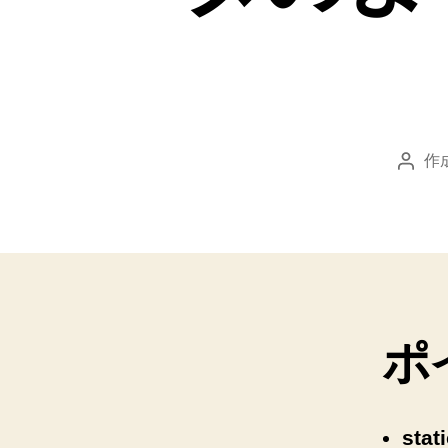
作
投
稿
者
ポ
stati