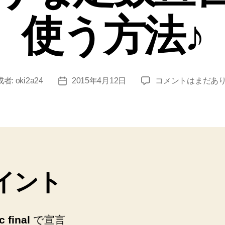
使う方法♪
Java
成者:
oki2a24
2015年4月12日
コメントはまだあ
投
の
稿
Map
日
で
DB
の
マ
ス
イント
タ
の
よ
う
c final
で宣言
な