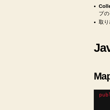
Coll
プの
取り
J
Ma
pub