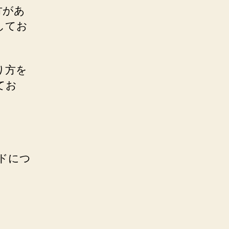
方があ
してお
り方を
てお
ソッドにつ