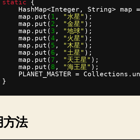
static
{
HashMap<Integer, String> map 
map.put(
1
, 
"水星"
);
map.put(
2
, 
"金星"
);
map.put(
3
, 
"地球"
);
map.put(
4
, 
"火星"
);
map.put(
5
, 
"木星"
);
map.put(
6
, 
"土星"
);
map.put(
7
, 
"天王星"
);
map.put(
8
, 
"海王星"
);
PLANET_MASTER = Collections.u
}
用方法