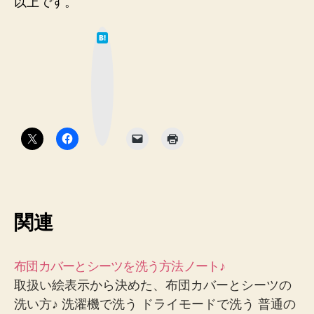
以上です。
は
て
な
ブ
ッ
ク
マ
ー
ク
ボ
タ
ン
関連
布団カバーとシーツを洗う方法ノート♪
取扱い絵表示から決めた、布団カバーとシーツの
洗い方♪ 洗濯機で洗う ドライモードで洗う 普通の