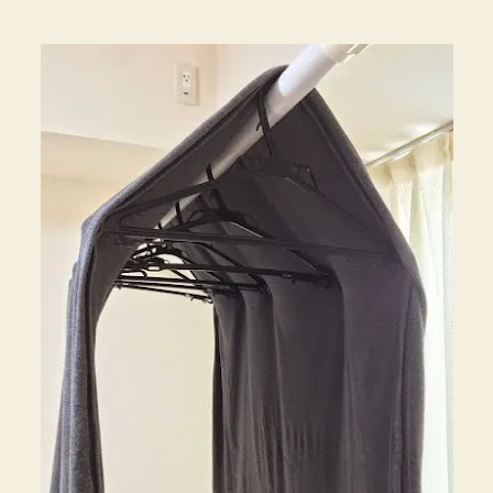
く
乾
か
す
干
し
方
へ
の