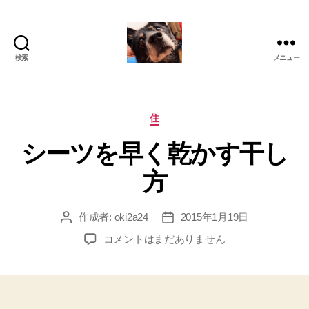
検索
メニュー
oki2a24
カ
住
テ
シーツを早く乾かす干し
ゴ
リ
方
ー
作成者:
oki2a24
2015年1月19日
投
投
稿
稿
シ
コメントはまだありません
者
日
ー
ツ
を
早