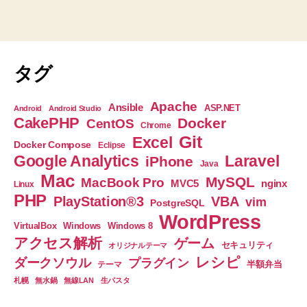
タグ
Apache
Ansible
ASP.NET
Android
Android Studio
CakePHP
Docker
CentOS
Chrome
Git
Excel
Docker Compose
Eclipse
Google Analytics
Laravel
iPhone
Java
Mac
MySQL
MacBook Pro
nginx
MVC5
Linux
PHP
PlayStation®3
VBA
vim
PostgreSQL
WordPress
VirtualBox
Windows
Windows 8
アクセス解析
ゲーム
セキュリティ
オリジナルテーマ
レシピ
ダークソウル
プラグイン
半額弁当
テーマ
札幌
無水鍋
無線LAN
生パスタ