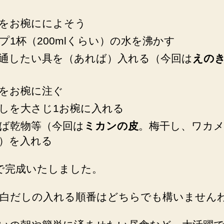
をお椀にによそう
プ1杯（200mlくらい）の水を沸かす
通したい具を（あれば）入れる（今回は
えの
をお椀に注ぐ
しを大さじ1お椀に入れる
ば乾物等（今回は
ミカンの皮
。梅干し、ワカ
）を入れる
で完成いたしました。
白だしの入れる順番はどちらでも構いません