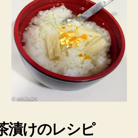
茶
漬
け
へ
の
茶漬けのレシピ