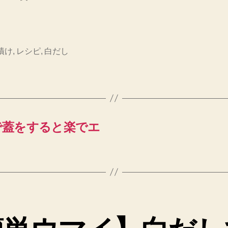
漬け
,
レシピ
,
白だし
で蓋をすると楽でエ