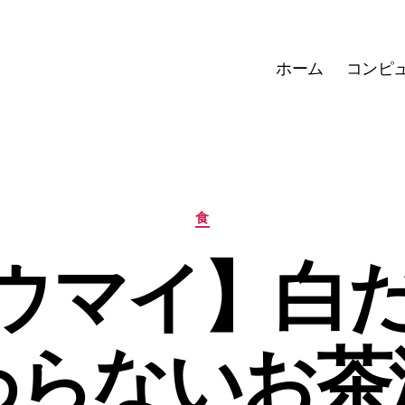
ホーム
コンピ
カ
食
テ
ゴ
ウマイ】白
リ
ー
わらないお茶