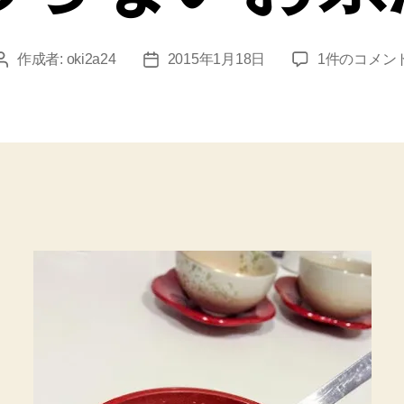
【簡
作成者:
oki2a24
2015年1月18日
1件のコメン
投
投
単
稿
稿
ウ
者
日
マ
イ】
白
だ
し
で
こ
だ
わ
ら
な
い
お