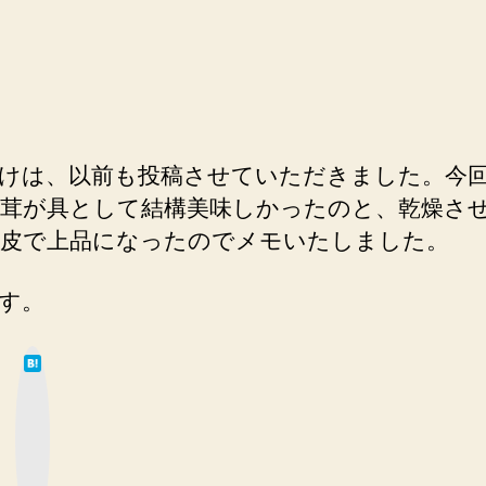
けは、以前も投稿させていただきました。今
茸が具として結構美味しかったのと、乾燥さ
皮で上品になったのでメモいたしました。
す。
は
て
な
ブ
ッ
ク
マ
ー
ク