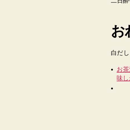
二日酔
お
白だし
お茶
味しか