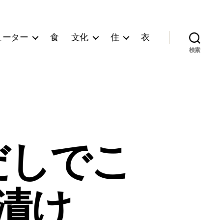
ューター
食
文化
住
衣
検索
だしでこ
漬け