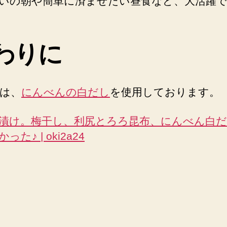
いの朝や簡単に済ませたい昼食など、大活躍で
わりに
は、
にんべんの白だし
を使用しております。
漬け。梅干し、利尻とろろ昆布、にんべん白
った♪ | oki2a24