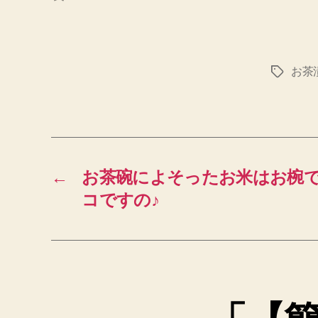
お茶
タ
グ
←
お茶碗によそったお米はお椀
コですの♪