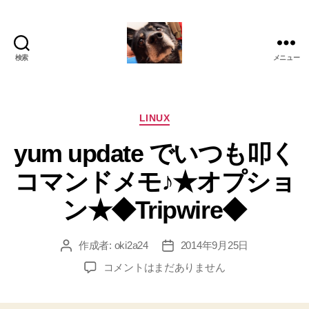
検索
メニュー
oki2a24
カ
LINUX
テ
yum update でいつも叩く
ゴ
リ
コマンドメモ♪★オプショ
ー
ン★◆Tripwire◆
作成者:
oki2a24
2014年9月25日
投
投
稿
稿
yum
コメントはまだありません
者
日
update
で