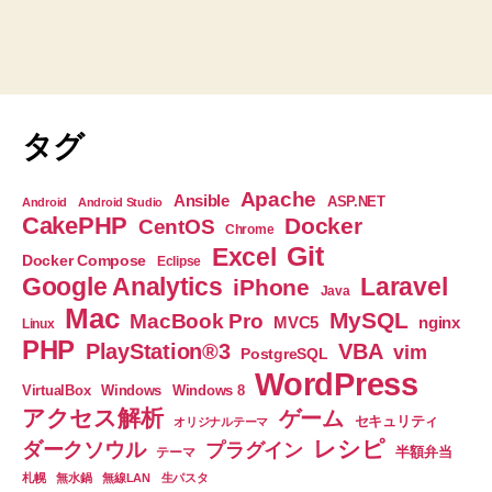
タグ
Apache
Ansible
ASP.NET
Android
Android Studio
CakePHP
Docker
CentOS
Chrome
Git
Excel
Docker Compose
Eclipse
Google Analytics
Laravel
iPhone
Java
Mac
MySQL
MacBook Pro
nginx
MVC5
Linux
PHP
PlayStation®3
VBA
vim
PostgreSQL
WordPress
VirtualBox
Windows
Windows 8
アクセス解析
ゲーム
セキュリティ
オリジナルテーマ
レシピ
ダークソウル
プラグイン
半額弁当
テーマ
札幌
無水鍋
無線LAN
生パスタ