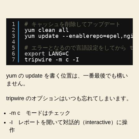
い
つ
も
叩
1
# キャッシュを削除してアップデート
く
2
yum clean all
3
yum update --enablerepo=epel,ngin
コ
4
マ
5
# エラーとなるので言語設定をしてから trip
ン
6
export
LANG=C
ド
7
tripwire -m c -I
メ
モ
yum の update を書く位置は、一番最後でも構い
♪★
ません。
オ
プ
シ
tripwire のオプションはいつも忘れてしまいます。
ョ
ン
-m c モードはチェック
★◆Tripwire◆
-I レポートを開いて対話的（interactive）に操
へ
作
の