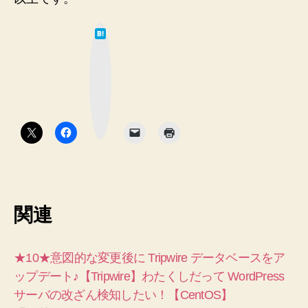
は
て
な
ブ
ッ
ク
マ
ー
ク
ボ
タ
ン
関連
★10★意図的な変更後に Tripwire データベースをア
ップデート♪【Tripwire】わたくしだって WordPress
サーバの改ざん検知したい！【CentOS】