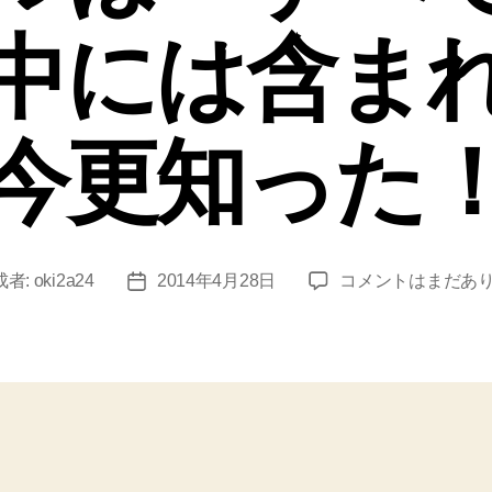
中には含ま
今更知った
【Gmail】
成者:
oki2a24
2014年4月28日
コメントはまだあ
投
「迷
稿
惑
日
メ
ー
ル」
の
メ
ー