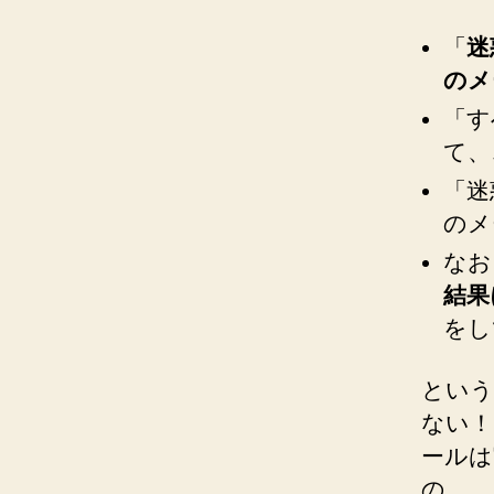
「
迷
のメ
「す
て、
「迷
のメ
なお
結果
をし
という
ない！
ールは
の。