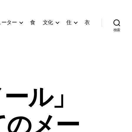
ューター
食
文化
住
衣
検索
惑メール」
てのメー