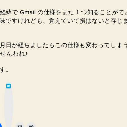
経緯で Gmail の仕様をまた 1 つ知ることがで
味ですけれども、覚えていて損はないと存じ
月日が経ちましたらこの仕様も変わってしま
せんわね♪
す。
は
て
な
ブ
ッ
ク
マ
ー
ク
ボ
タ
ン