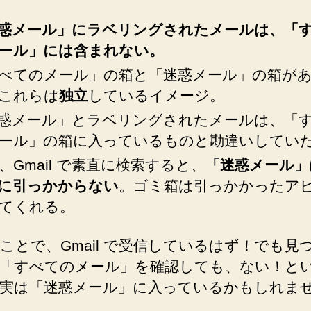
【今
更
惑メール」にラベリングされたメールは、「
知
ール」には含まれない。
っ
た！】
べてのメール」の箱と「迷惑メール」の箱が
へ
これらは
独立
しているイメージ。
の
惑メール」とラベリングされたメールは、「
ール」の箱に入っているものと勘違いしてい
、Gmail で素直に検索すると、
「迷惑メール」
に引っかからない
。ゴミ箱は引っかかったア
てくれる。
ことで、Gmail で受信しているはず！でも見
「すべてのメール」を確認しても、ない！と
実は「迷惑メール」に入っているかもしれま