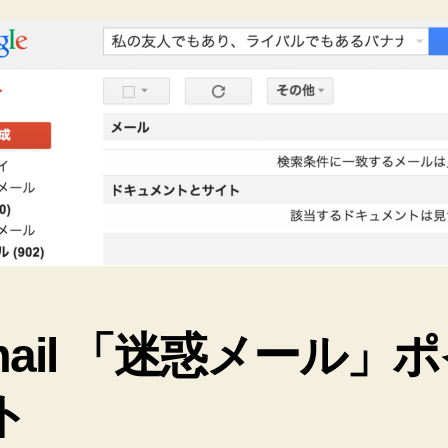
ル
は
「す
べ
て
の
メ
ー
ル」
の
中
に
は
含
mail 「迷惑メール」
ま
れ
ト
な
い！