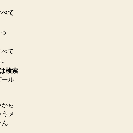
すべて
あっ
すべて
た。
は検索
ピール
つから
いうメ
せん