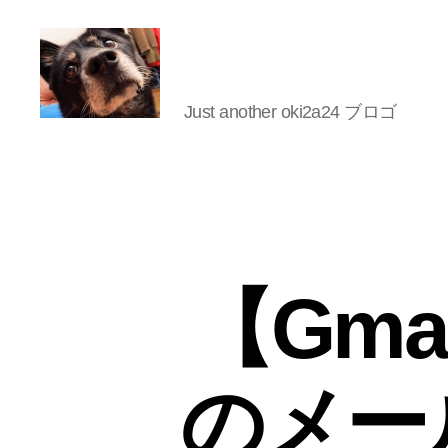
Just another oki2a24 ブロゴ
oki2a24
【Gma
のメー