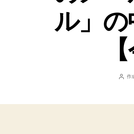
ル」の
【
作
投
稿
者