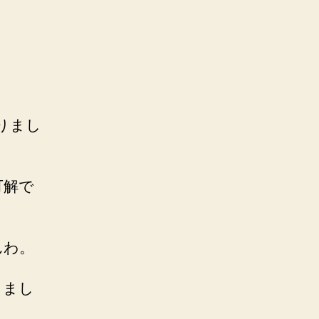
なりまし
可解で
んわ。
りまし