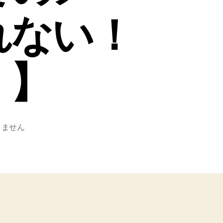
れない！
！】
りません