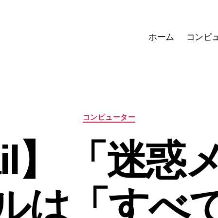
ホーム
コンピ
カ
コンピューター
テ
ゴ
il】 「迷
リ
ー
ルは「すべ